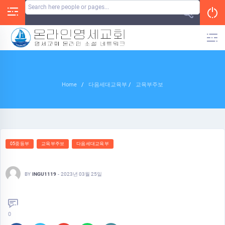
Skip
to
content
Home
/
다음세대교육부
/
교육부주보
05중등부
교육부주보
다음세대교육부
BY
INGU1119
-
2023년 03월 25일
0