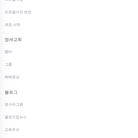
프로필사진 변경
계정 삭제
영세교회
멤버
그룹
예배영상
블로그
영스타그램
클로즈업뉴스
교회주보