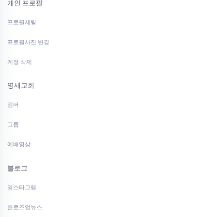
개인 프로필
프로필세팅
프로필사진 변경
계정 삭제
영세교회
멤버
그룹
예배영상
블로그
영스타그램
클로즈업뉴스