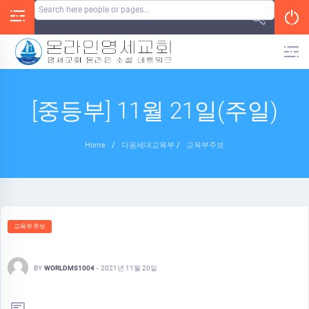
Skip
to
content
[중등부] 11월 21일(주일)
Home
/
다음세대교육부
/
교육부주보
교육부주보
BY
WORLDMS1004
-
2021년 11월 20일