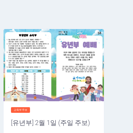
교육부주보
[유년부] 2월 1일 (주일 주보)