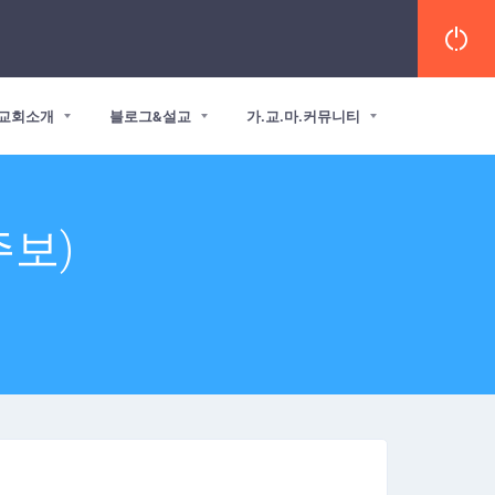
교회소개
블로그&설교
가.교.마.커뮤니티
주보)