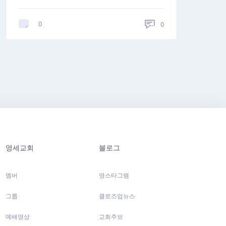
0
0
영세교회
블로그
멤버
영스타그램
그룹
클로즈업뉴스
예배영상
교회주보