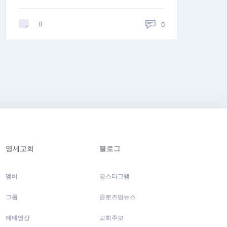
0
0
영세교회
블로그
멤버
영스타그램
그룹
클로즈업뉴스
예배영상
교회주보