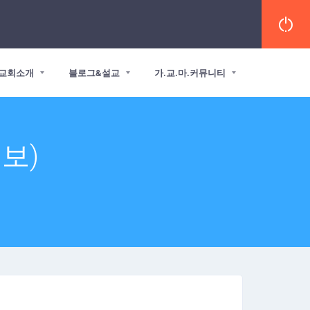
교회소개
블로그&설교
가.교.마.커뮤니티
주보)