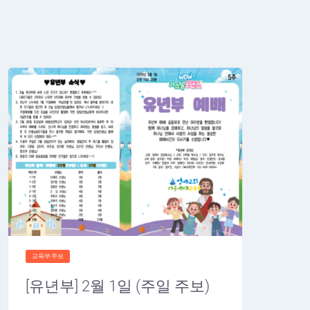
교육부주보
[유년부] 2월 1일 (주일 주보)