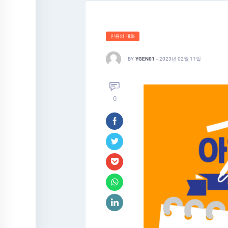
믿음의 대화
BY
YGEN01
-
2023년 02월 11일
0