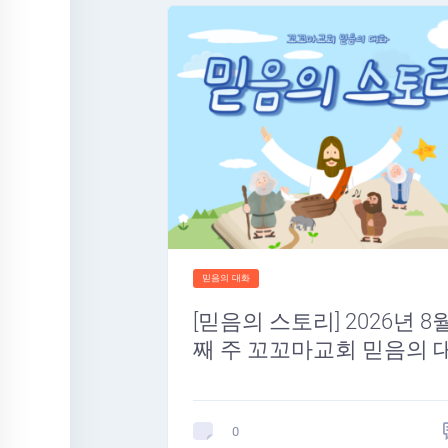
믿음의 대화
[믿음의 스토리] 2026년 8
째 주 꼬꼬마교회 믿음의 
0