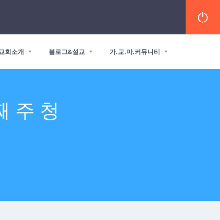
교회소개
블로그&설교
가.교.마.커뮤니티
째 주 청
화