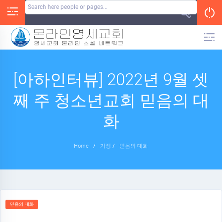
Skip
to
content
[아하인터뷰] 2022년 9월 셋
째 주 청소년교회 믿음의 대
화
Home
/
가정
/
믿음의 대화
믿음의 대화