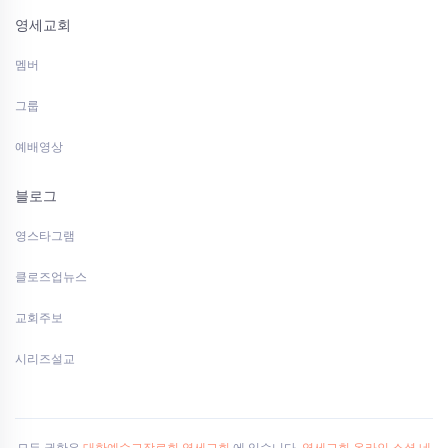
영세교회
멤버
그룹
예배영상
블로그
영스타그램
클로즈업뉴스
교회주보
시리즈설교