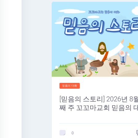
믿음의 대화
[믿음의 스토리] 2026년 8
째 주 꼬꼬마교회 믿음의 
0