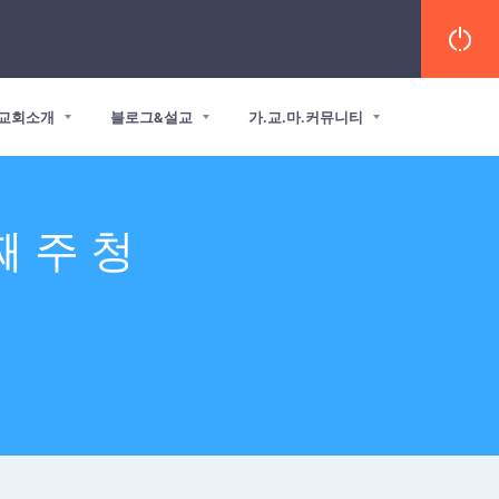
교회소개
블로그&설교
가.교.마.커뮤니티
째 주 청
화