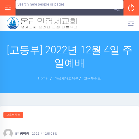
Skip
to
content
[고등부] 2022년 12월 4일 주
일예배
Home
/
다음세대교육부
/
교육부주보
교육부주보
BY
방덕종
-
2022년 12월 03일