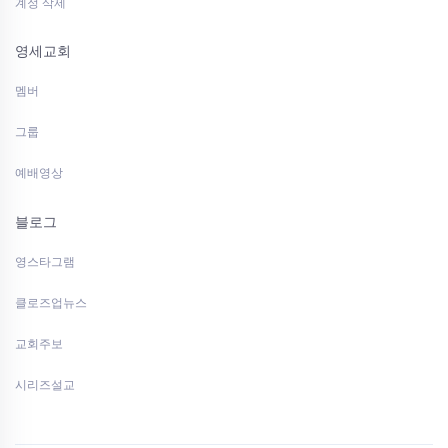
계정 삭제
영세교회
멤버
그룹
예배영상
블로그
영스타그램
클로즈업뉴스
교회주보
시리즈설교