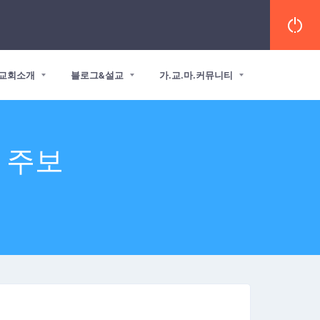
교회소개
블로그&설교
가.교.마.커뮤니티
일 주보