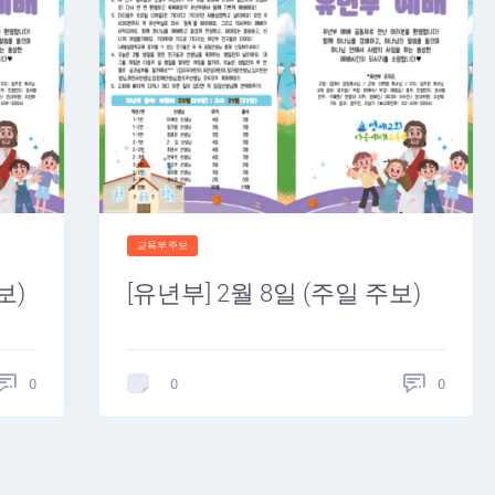
교육부주보
보)
[유년부] 2월 8일 (주일 주보)
0
0
0