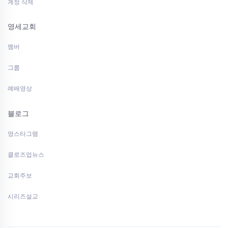
계정 삭제
영세교회
멤버
그룹
예배영상
블로그
영스타그램
클로즈업뉴스
교회주보
시리즈설교