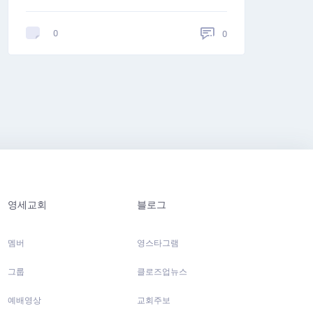
0
0
영세교회
블로그
멤버
영스타그램
그룹
클로즈업뉴스
예배영상
교회주보