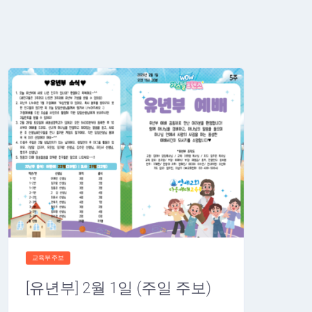
교육부주보
[유년부] 2월 1일 (주일 주보)