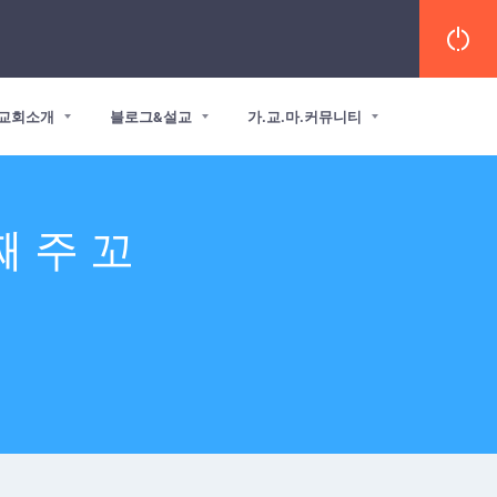
교회소개
블로그&설교
가.교.마.커뮤니티
째 주 꼬
화