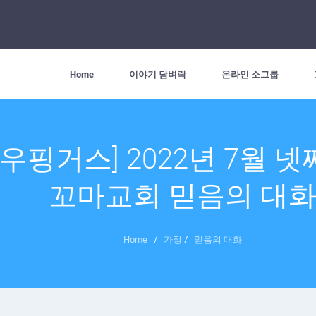
Home
이야기 담벼락
온라인 소그룹
와우핑거스] 2022년 7월 넷
꼬마교회 믿음의 대
Home
/
가정
/
믿음의 대화