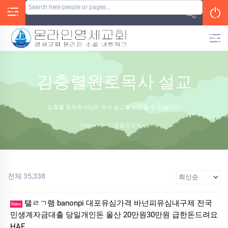
Skip
to
content
김충렬원로목사 설교
김충렬 원로목사님의 과거 설교를 시청할 수 있습니다.
Home
/
김충렬원로목사
전체 35,338
탤ㄹㄱ램 banonpi 대포유심가격 바넌피유심내구제 전국
New
민생계자금대출 당일개인돈 울산 20만원30만원 급한돈드려요
HAE