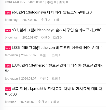
KOREATALK77
|
2026.08.07
|
추천 0
|
조회 0
e6I_텔레@bitcoinsyri 테더거래 알트코인구매 _s0F
New
bitcoinsyri
|
2026.08.07
|
추천 0
|
조회 1
s3J_텔래그램@bitcoinsyri 솔라나구입 솔라나구매_e8O
New
bitcoinsyri
|
2026.08.07
|
추천 0
|
조회 0
L335_텔래그램@tetherzon 비트코인 현금화 테더 손대손
New
tetherzon
|
2026.08.07
|
추천 0
|
조회 1
L334_텔레@tetherzon 핸드폰결제테더전환 핸드폰결제세
New
탁
tetherzon
|
2026.08.07
|
추천 0
|
조회 1
s3Q_텔레 : bpmc55 비만치료제 처방 비만치료제 대리처
New
방_g5O
bpmc55
|
2026.08.07
|
추천 0
|
조회 0