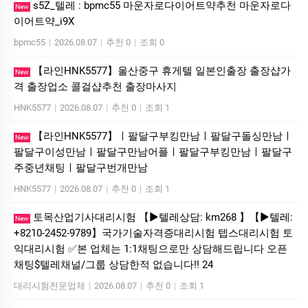
s5Z_텔레 : bpmc55 마운자로다이어트약추천 마운자로다
New
이어트약_i9X
bpmc55
|
2026.08.07
|
추천 0
|
조회 0
【라인HNK5577】울산중구 휴게텔 일본인출장 출장샵가
New
격 출장업소 콜걸샵추천 출장마사지
HNK5577
|
2026.08.07
|
추천 0
|
조회 1
【라인HNK5577】ㅣ팔달구부킹만남ㅣ팔달구돌싱만남ㅣ
New
팔달구이성만남ㅣ팔달구만남어플ㅣ팔달구부킹만남ㅣ팔달구
주중년채팅ㅣ팔달구번개만남
HNK5577
|
2026.08.07
|
추천 0
|
조회 1
토목산업기사대리시험 【▶텔레상담: km268 】【▶텔레:
New
+8210-2452-9789】국가기술자격증대리시험 텝스대리시험 토
익대리시험 ✅본 업체는 1:1채팅으로만 상담해드립니다 오픈
채팅$텔레채널/그룹 상담한적 없습니다!! 24
대리시험전문업체
|
2026.08.07
|
추천 0
|
조회 1