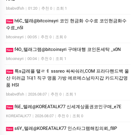
bbabvdfsh
|
01:20
|
추천 0
|
조회 1
h6C_텔래@bitcoinsyri 코인 현금화 수수료 코인현금화수
New
수료_n5I
bitcoinsyri
|
00:05
|
추천 0
|
조회 0
f4O_텔래그램@bitcoinsyri 구매대행 코인돈세탁 _x0N
New
bitcoinsyri
|
00:04
|
추천 0
|
조회 1
특s급레플 탤ㄹㅔ sssreo 싸싸숴러,COM 프라다핸드백 울
New
산 미러급 1대1 직구 명품 가방 에르메스남자지갑 카드지갑명
품 HSI
bbabvdfsh
|
2026.08.07
|
추천 0
|
조회 1
f6E_텔레@KOREATALK77 신세계상품권코인구매_e7E
New
KOREATALK77
|
2026.08.07
|
추천 0
|
조회 0
s6Y_텔레@KOREATALK77 인스타그램해킹의뢰_f8P
New