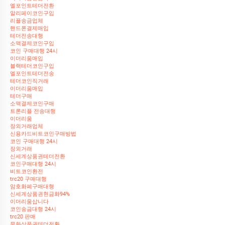
엘포인트테더전환
알리페이코인구입
리플송금업체
핸드폰결제매입
테더전송대행
소액결제코인구입
코인 구매대행 24시
이더리움매입
블랙테더코인구입
엘포인트테더전송
테더코인직거래
이더리움매입
테더구매
소액결제코인구매
트론리플 전송대행
이더리움
장외거래업체
신용카드비트코인구매방법
코인 구매대행 24시
장외거래
신세계상품권테더전환
코인구매대행 24시
비트코인환전
trc20 구매대행
암호화폐구매대행
신세계상품권현금화94%
이더리움삽니다
코인송금대행 24시
trc20 판매
문화상품권테더전환