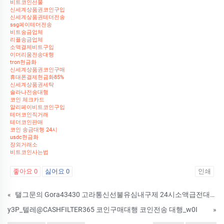
비트코인선물
신세계상품권코인구입
신세계상품권테더전송
ssg페이테더전송
비트송금업체
리플송금업체
소액결제비트구입
이더리움전송대행
tron현금화
신세계상품권코인구매
휴대폰결제현금화85%
신세계상품권세탁
솔라나전송대행
코인 체크카드
알리페이비트코인구입
테더코인직거래
테더코인판매
코인 송금대행 24시
usdc현금화
장외거래소
비트코인사는법
좋아요
0
싫어요
0
인쇄
«
탤그문의 Gora43430 고라통신선불유심내구제 24시소액급전대출 핸드폰유심가전내구제방법 급전대출드려요 2026년영천시당일소액급전대출 BWH
y3P_텔레@CASHFILTER365 코인구매대행 코인전송 대행_w0I
»