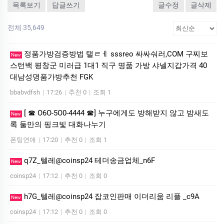
목록보기
답글쓰기
글수정
글삭제
전체 35,649
정품가방검증방법 탤ㄹㅔ sssreo 싸싸숴러,COM 구찌보
New
스턴백 평창군 미러급 1대1 직구 명품 가방 샤넬지갑가격 40
대남성명품가방추천 FGK
bbabvdfsh
|
17:26
|
추천 0
|
조회 1
[ ☎ O6O-5O0-4444 ☎] 누구에게도 방해받지 않고 밤새도
New
록 둘만의 핑크빛 대화나누기
폰팅연애
|
17:20
|
추천 0
|
조회 1
q7Z_텔레@coinsp24 테더송금업체_n6F
New
coinsp24
|
17:12
|
추천 0
|
조회 0
h7G_텔레@coinsp24 잡코인판매 이더리움 리플 _c9A
New
coinsp24
|
17:12
|
추천 0
|
조회 0