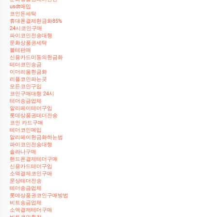
usdt매입
코인돈세탁
휴대폰결제현금화85%
24시코인구매
파이코인전송대행
문화상품권세탁
블테판매
신용카드미동의현금화
테더코인송금
이더리움현금화
리플코인파는곳
모든코인구입
코인구매대행 24시
테더송금업체
알리페이테더구입
롯데상품권테더전송
코인 카드구매
테더코인매입
알리페이현금화하는법
파이코인전송대행
솔라나구매
핸드폰결제테더구매
신용카드테더구입
소액결제코인구매
문상테더전송
테더송금업체
롯데상품권코인구매방법
비트송금업체
소액결제테더구매