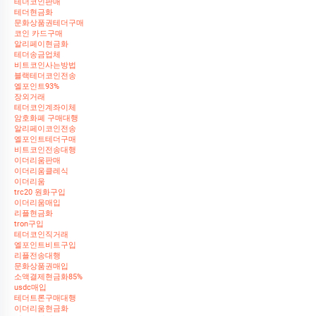
테더코인판매
테더현금화
문화상품권테더구매
코인 카드구매
알리페이현금화
테더송금업체
비트코인사는방법
블랙테더코인전송
엘포인트93%
장외거래
테더코인계좌이체
암호화폐 구매대행
알리페이코인전송
엘포인트테더구매
비트코인전송대행
이더리움판매
이더리움클레식
이더리움
trc20 원화구입
이더리움매입
리플현금화
tron구입
테더코인직거래
엘포인트비트구입
리플전송대행
문화상품권매입
소액결제현금화85%
usdc매입
테더트론구매대행
이더리움현금화