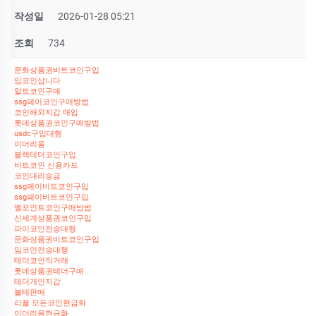
작성일
2026-01-28 05:21
조회
734
문화상품권비트코인구입
밈코인삽니다
알트코인구매
ssg페이코인구매방법
코인해외지갑 매입
롯데상품권코인구매방법
usdc구입대행
이더리움
블랙테더코인구입
비트코인 신용카드
코인대리송금
ssg페이비트코인구입
ssg페이비트코인구입
엘포인트코인구매방법
신세계상품권코인구입
파이코인전송대행
문화상품권비트코인구입
밈코인전송대행
테더코인직거래
롯데상품권테더구매
테더개인지갑
블테판매
리플 모든코인현금화
이더리움현금화