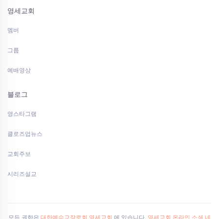
영세교회
멤버
그룹
예배영상
블로그
영스타그램
클로즈업뉴스
교회주보
시리즈설교
모든 권한은
대한예수교장로회 영세교회
에 있습니다.
영세교회 온라인 소셜 네