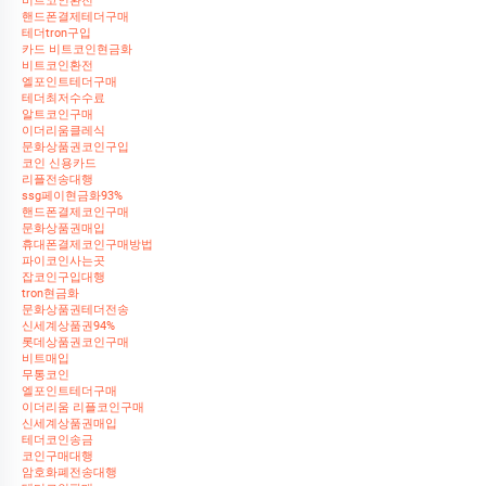
비트코인환전
핸드폰결제테더구매
테더tron구입
카드 비트코인현금화
비트코인환전
엘포인트테더구매
테더최저수수료
알트코인구매
이더리움클레식
문화상품권코인구입
코인 신용카드
리플전송대행
ssg페이현금화93%
핸드폰결제코인구매
문화상품권매입
휴대폰결제코인구매방법
파이코인사는곳
잡코인구입대행
tron현금화
문화상품권테더전송
신세계상품권94%
롯데상품권코인구매
비트매입
무통코인
엘포인트테더구매
이더리움 리플코인구매
신세계상품권매입
테더코인송금
코인구매대행
암호화폐전송대행