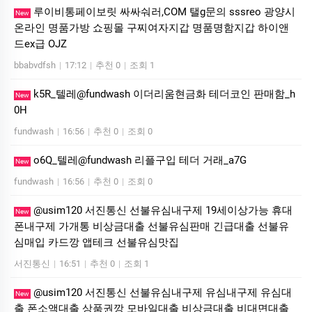
루이비통페이보릿 싸싸숴러,COM 탤g문의 sssreo 광양시
New
온라인 명품가방 쇼핑몰 구찌여자지갑 명품명함지갑 하이앤
드ex급 OJZ
bbabvdfsh
|
17:12
|
추천 0
|
조회 1
k5R_텔레@fundwash 이더리움현금화 테더코인 판매함_h
New
0H
fundwash
|
16:56
|
추천 0
|
조회 0
o6Q_텔레@fundwash 리플구입 테더 거래_a7G
New
fundwash
|
16:56
|
추천 0
|
조회 0
@usim120 서진통신 선불유심내구제 19세이상가능 휴대
New
폰내구제 가개통 비상금대출 선불유심판매 긴급대출 선불유
심매입 카드깡 앱테크 선불유심맛집
서진통신
|
16:51
|
추천 0
|
조회 1
@usim120 서진통신 선불유심내구제 유심내구제 유심대
New
출 폰소액대출 상품권깡 모바일대출 비상금대출 비대면대출