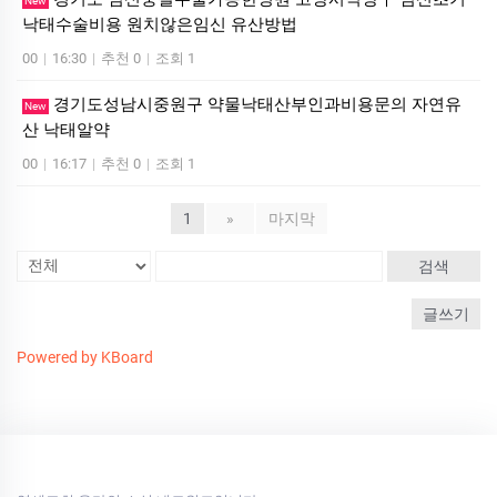
New
낙태수술비용 원치않은임신 유산방법
00
|
16:30
|
추천 0
|
조회 1
경기도성남시중원구 약물낙태산부인과비용문의 자연유
New
산 낙­태알약
00
|
16:17
|
추천 0
|
조회 1
1
»
마지막
검색
글쓰기
Powered by KBoard