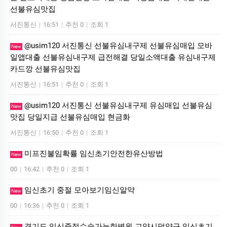
선불유심맛집
서진통신
|
16:51
|
추천 0
|
조회 1
@usim120 서진통신 선불유심내구제 선불유심매입 모바
New
일앱대출 선불유심내구제 급전해결 당일소액대출 유심내구제
카드깡 선불유심맛집
서진통신
|
16:51
|
추천 0
|
조회 1
@usim120 서진통신 선불유심내구제 유심매입 선불유심
New
맛집 당일지급 선불유심매입 현금화
서진통신
|
16:50
|
추천 0
|
조회 1
미프진불임확률 임신초기안전한유산방법
New
00
|
16:42
|
추천 0
|
조회 1
임신초기 중절 모아보기임신알약
New
00
|
16:36
|
추천 0
|
조회 1
경기도 임신중절수술가능한병원 고양시덕양구 임신초기