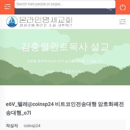
Skip
to
content
김충렬원로목사 설교
김충렬 원로목사님의 과거 설교를 시청할 수 있습니다.
Home
/
김충렬원로목사
e6V_텔레@coinsp24 비트코인전송대행 암호화폐전
송대행_o7I
작성자
coinsp24