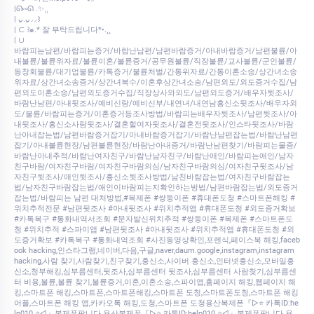
|ᘏ⑅ᘏ .✨⸒⸒
| ᴗ͈.ᴗ͈⸝⸝꒱
| ⊂ ꒱๑.* 잘 부탁드립니다*•.¸¸
| ∪
바람피는남편/바람피는증거/바람난남편/남편바람증거/아내바람증거/남편불륜/아
내불륜/불륜위자료/불륜이혼/불륜증거/공무원불륜/직장불륜/교사불륜/군인불륜/
동창회불륜/대기업불륜/카톡증거/불륜처벌/간통위자료/간통이혼소송/상간녀소송
위자료/상간녀소송증거/상간녀복수/이혼후상간녀소송/남편외도/외도증거수집/남
편외도이혼소송/남편외도증거수집/직장상사와외도/남편외도증거/배우자뒷조사/
바람난남편/아내뒷조사/예비신랑/예비신부/내연녀/내연남흥신소뒷조사/배우자외
도/불륜/바람피는증거/이혼증거등조사방법/바람피는배우자뒷조사/남편뒷조사/아
내뒷조사/흥신소사람뒷조사/결혼할여자뒷조사/결혼전뒷조사/인스타뒷조사/바람
난아내잡는법/남편바람증거잡기/아내바람증거잡기/바람난남편잡는법/바람난남편
잡기/아내불륜현장/남편불륜현장/바람난아내증거/바람난남편찾기/바람피는물증/
바람난아내추적/바람난여자친구/바람난남자친구/바람난애인/바람피는애인/남자
친구바람/여자친구바람/여자친구바람의심/남자친구바람의심/여자친구뒷조사/남
자친구뒷조사/애인뒷조사/흥신소뒷조사방법/남친바람잡는법/여자친구바람잡는
법/남자친구바람잡는법/애인이바람피는지확인하는방법/남편바람잡는법/외도증거
잡는법/바람피는 남편 대처방법,#복제폰 #쌍둥이폰 #휴대폰도청 #스마트폰해킹 #
위치추적전문 #남편뒷조사 #아내뒷조사 #위치추적앱 #휴대폰도청 #외도증거확보
#카톡복구 #통화내역서조회 #문자발신위치추적 #쌍둥이폰 #복제폰 #스마트폰도
청 #위치추적 #스파이앱 #남편뒷조사 #아내뒷조사 #위치추적앱 #휴대폰도청 #외
도증거확보 #카톡복구 #통화내역조회 #사진동영상확인,포렌식,페이스북 해킹,faceb
ook hacking,인스타그램,네이버,다음,구글,naver,daum.google,instagram,instagram
hacking,사람 찾기,사람찾기,친구찾기,흥신소,사이버 흥신소,인터넷흥신소,모바일흥
신소,청부해킹,심부름센터,뒷조사,심부름센터 뒷조사,심부름센터 사람찾기,심부름센
터 비용,불륜,불륜 찾기,불륜증거,이혼,이혼소송,스파이앱,홈페이지 해킹,웹페이지 해
킹,스마트폰 해킹,스마트폰,스마트폰해킹,스마트폰 도청,스마트폰도청,스마트폰 해킹
어플,스마트폰 해킹 앱,카카오톡 해킹,도청,스마트폰 도청용산복제폰『▷⭐ 카톡ID:he
lp010 ⭐◁』복제폰팝니다 용산복제폰『▷⭐ 카톡ID:help010 ⭐◁』복제폰팝니다 용