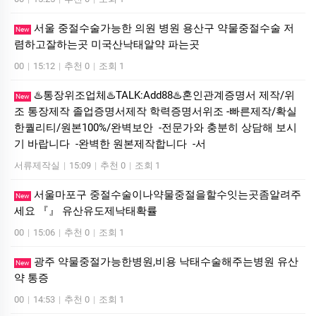
서울 중절수술가능한 의원 병원 용산구 약물중절수술 저
New
렴하고잘하는곳 미국산낙­태알약 파는곳
00
|
15:12
|
추천 0
|
조회 1
♨️통장위조업체♨️TALK:Add88♨️혼인관계증명서 제작/위
New
조 통장제작 졸업증명서제작 학력증명서위조 -빠른제작/확실
한퀄리티/원본100%/완벽보안 -전문가와 충분히 상담해 보시
기 바랍니다 -완벽한 원본제작합니다 -서
서류제작실
|
15:09
|
추천 0
|
조회 1
서울마포구 중절수술이나약물중절을할수잇는곳좀알려주
New
세요 『』 유산유도제낙태확률
00
|
15:06
|
추천 0
|
조회 1
광주 약물중절가능한병원,비용 낙태수술해주는병원 유산
New
약 통증
00
|
14:53
|
추천 0
|
조회 1