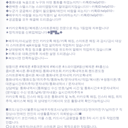
◆통화내용 녹음으로 누구와 어떤 통화를 하였는지!!!/✨카톡ID:help010✨
◆완벽한 스텔스기능 스파이앱탐지에 절대걸리지않습니다!/✨카톡ID:help010✨
◆누군가 궁굼해서 관찰이 필요할때/애인이 바람을 피는지/✨카톡ID:help010✨
◆배우자가 바람을 피는지/직원이 날 속이려하는지/✨카톡ID:help010✨
★궁굼함을 모두 해결해 드리겠습니다!!!
★카카오톡해킹/복제폰/스마트폰해킹 전문으로 하는 1등업체 자부합니다!
★정직과믿음 신뢰업체입니다●█▀█▄◆
▶배우자,아내,남편 연인 카카오톡 해킹/카톡 해킹, 스마트폰 해킹 과 감시/감시 대상
자 스마트폰에 apk파일을 직접 설치하여 작업하지 않습니다!!
▶상대방에게 특정 링크를 클릭하게끔 유도하여 멀웨어 작업하지 않습니다❌
▶카톡으로 대화,연락후 자세한 설명 드리겠습니다
▶써보시면 만족하실겁니다~~
쌍둥이폰 #복제폰 #휴대폰복제 #복사폰 #스파이앱#용산복제폰 #it흥신소
좀비폰.복사폰.휴대폰해킹.통화내역조회.카카오톡내역조회.핸드폰도청
스마트폰복제.좀비폰.복사폰.통화내역.문자내역.카카오톡내역
통화내역서/통화도청/위치추적/통화녹취/문자내역서/작업/복사폰/☆쌍둥이폰/휴
대폰실시간위치추적/문자내역/통화내역서 / 문자내역서
상담메일: 통화내역서 (통화발신 수신 번호/날짜 시간 및 통화시간☆☆문자내역서
(문자발신 수신 번호/날짜/문자내용)- 실시간위치추적☆
카카오톡 해킹, 인스타 해킹.모든 통화내역 및 녹취, 카카오톡 해킹, 인스타 해킹, 위치
추적, 페이스북 해킹 외 상대방기기에서의 모든 활동내역 확인가능하십니다
■외도/상간녀/불륜의심/배우자뒷조사/남편/아내(와이프)/전여자친구/남자친구 직
장상사/전애인 연인의 사생활훔쳐보기 의뢰받습니다■
​​❌해당기기 코인거래소 어플 스캠, 카드사기,금융앱을 통한 3자 사기 모두 작업진행
안합니다.
​​⭕오로지 배우자,아내,연인 스마트폰 감시 목적으로만 작업합니다,