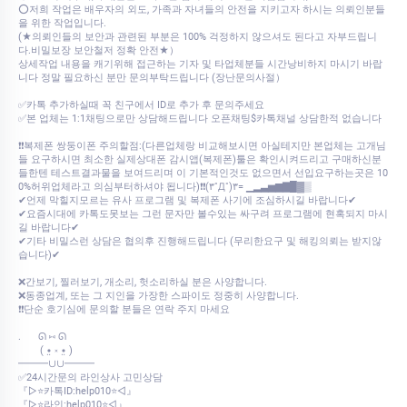
⭕저희 작업은 배우자의 외도, 가족과 자녀들의 안전을 지키고자 하시는 의뢰인분들
을 위한 작업입니다.
(★의뢰인들의 보안과 관련된 부분은 100% 걱정하지 않으셔도 된다고 자부드립니
다.비밀보장 보안철저 정확 안전★）
상세작업 내용을 캐기위해 접근하는 기자 및 타업체분들 시간낭비하지 마시기 바랍
니다 정말 필요하신 분만 문의부탁드립니다 (장난문의사절）
✅카톡 추가하실때 꼭 친구에서 ID로 추가 후 문의주세요
✅본 업체는 1:1채팅으로만 상담해드립니다 오픈채팅$카톡채널 상담한적 없습니다
❗❗복제폰 쌍둥이폰 주의할점:(다른업체랑 비교해보시면 아실테지만 본업체는 고개님
들 요구하시면 최소한 실제상대폰 감시앱(복제폰)툴은 확인시켜드리고 구매하신분
들한텐 테스트결과물을 보여드리며 이 기본적인것도 없으면서 선입요구하는곳은 10
0%허위업체라고 의심부터하셔야 됩니다)❗❗(۳˚Д˚)۳= ▁▂▃▅▆▇█▓▒
✔언제 막힐지모르는 유사 프로그램 및 복제폰 사기에 조심하시길 바랍니다✔
✔요즘시대에 카톡도못보는 그런 문자만 볼수있는 싸구려 프로그램에 현혹되지 마시
길 바랍니다✔
✔기타 비밀스런 상담은 협의후 진행해드립니다 (무리한요구 및 해킹의뢰는 받지않
습니다)✔
❌간보기, 찔러보기, 개소리, 헛소리하실 분은 사양합니다.
❌동종업계, 또는 그 지인을 가장한 스파이도 정중히 사양합니다.
❗❗단순 호기심에 문의할 분들은 연락 주지 마세요
.⠀⠀ ᘏ ⑅ ᘏ
⠀⠀⠀( •̤ ༝ •̤ )
━━━∪∪━━━
✅24시간문의 라인상사 고민상담
『▷⭐카톡ID:help010⭐◁』
『▷⭐라인:help010⭐◁』