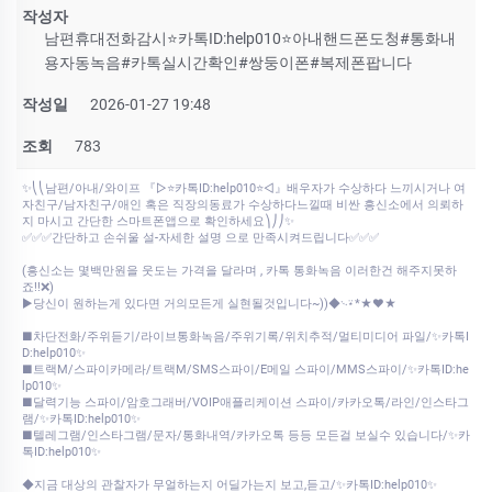
작성자
남편휴대전화감시⭐카톡ID:help010⭐아내핸드폰도청#통화내
용자동녹음#카톡실시간확인#쌍둥이폰#복제폰팝니다
작성일
2026-01-27 19:48
조회
783
✨⎝⎝남편/아내/와이프 『▷⭐카톡ID:help010⭐◁』배우자가 수상하다 느끼시거나 여
자친구/남자친구/애인 혹은 직장의동료가 수상하다느낄때 비싼 흥신소에서 의뢰하
지 마시고 간단한 스마트폰앱으로 확인하세요⎞⎠⎠✨
✅✅✅간단하고 손쉬울 설-자세한 설명 으로 만족시켜드립니다✅✅✅
(흥신소는 몇백만원을 웃도는 가격을 달라며 , 카톡 통화녹음 이러한건 해주지못하
죠!!❌)
▶당신이 원하는게 있다면 거의모든게 실현될것입니다~))◆࿙⍣*★♥★
■차단전화/주위듣기/라이브통화녹음/주위기록/위치추적/멀티미디어 파일/✨카톡I
D:help010✨
■트랙M/스파이카메라/트랙M/SMS스파이/E메일 스파이/MMS스파이/✨카톡ID:he
lp010✨
■달력기능 스파이/암호그래버/VOIP애플리케이션 스파이/카카오톡/라인/인스타그
램/✨카톡ID:help010✨
■텔레그램/인스타그램/문자/통화내역/카카오톡 등등 모든걸 보실수 있습니다/✨카
톡ID:help010✨
◆지금 대상의 관찰자가 무얼하는지 어딜가는지 보고,듣고/✨카톡ID:help010✨