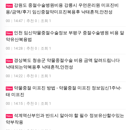
강원도 중절수술병원비용 강릉시 우먼온리원 미프진비
New
용/금액/후기 임신중절약미프진복용후 낙태흔적,안전성
00
|
14:47
|
추천 0
|
조회 1
인천 임신약물중절수술정보 부평구 중절수술병원 비용 알
New
약유산복용법
00
|
14:28
|
추천 0
|
조회 1
경상북도 청송군 약물중절수술 비용 금액 알려드립니다
New
낙태되는약복용후 낙태흔적,안전성
00
|
14:22
|
추천 0
|
조회 1
약물중절 미프진 방법 - 약물중절 미프진 정보임신1주낙­
New
태 미­프진
00
|
14:15
|
추천 0
|
조회 1
석계역산부인과 반드시 알아야 할 필수 정보유산할수있는
New
약부작용