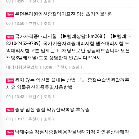
00
|
14:09
|
추천 0
|
조회 1
우먼온리원임신중절약미프진 임신초기약물낙­태
New
00
|
13:50
|
추천 0
|
조회 1
국가자격증대리시험 【▶텔레상담: km268 】【▶텔레: +
New
8210-2452-9789】국가기술자격증대리시험 텝스대리시험 토
익대리시험 ✅본 업체는 1:1채팅으로만 상담해드립니다 오픈
채팅$텔레채널/그룹 상담한적 없습니다!! 24시
대리시험전문업체
|
13:48
|
추천 0
|
조회 1
원치 않는 임신을 끝내는 방법 『』 중절수술병원알려주
New
세요 약물유산약종류및사용방법
00
|
13:43
|
추천 0
|
조회 1
중랑 임신 중절 약유산약복용 후유증
New
00
|
13:37
|
추천 0
|
조회 2
낙태수술 강릉시중절비용약물낙태가격 자연유산낙­태약
New