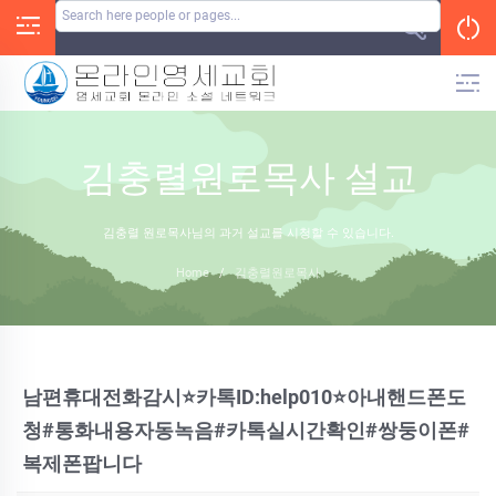
Skip
to
content
김충렬원로목사 설교
김충렬 원로목사님의 과거 설교를 시청할 수 있습니다.
Home
/
김충렬원로목사
남편휴대전화감시⭐카톡ID:help010⭐아내핸드폰도
청#통화내용자동녹음#카톡실시간확인#쌍둥이폰#
복제폰팝니다