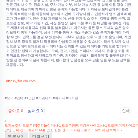
유성구·서구 등 구·동별 업소 정보까지 쉽게 확인할 수 있습니다. 업소별 청결 상태,
전문 관리사 수준, 편의 시설, 주차 가능 여부, 예약 가능 시간 등 실제 이용 경험 기반
데이터도 제공되어 계획적인 방문 준비가 가능합니다. 의자왕은 모바일과 PC 환경
모두 최적화된 UI를 제공하여 장소와 시간에 구애받지 않고 간편하게 업소 검색과 비
교가 가능합니다. 단순 정보 제공을 넘어, 신규·인기 업소 추천, 지역별 평점 순위, 프
로모션 정보, 예약 가능 시간, 사진·동영상, 실제 이용 후기 등 다양한 큐레이션 기능
도 제공하여 이용자의 선택 폭을 넓혀줍니다. 대도시는 물론 중소 도시의 숨은 업소
정보까지 확인 가능하며, 상세 리뷰를 통해 서비스 수준과 업소 분위기를 미리 파악
할 수 있어 만족도를 높일 수 있습니다. 리뷰와 평점은 모두 익명으로 운영되며, 개인
정보 보호 정책도 철저히 적용되어 안심하고 이용할 수 있습니다. 최신 정보가 실시
간으로 업데이트되므로 전국 어디서든 신뢰할 수 있는 데이터를 기반으로 합리적이
고 안전한 선택이 가능합니다. 오피, 건마, 1인샵, 스웨디시, 마사지, 유흥 업소를 계
획적으로 탐색하고 예약하고자 한다면, 의자왕이 반드시 활용해야 할 플랫폼입니다.
방문 전 준비부터 실제 체험까지, 편리함과 안전성을 모두 갖춘 믿을 수 있는 선택을
제공합니다.
https://for-cm.com
#오피 #건마 #1인샵 #스웨디시 #마사지 #의자왕
좋아요
0
싫어요
0
인쇄
«
토지노추천|토토추천|추천놀이터|사설토토추천|먹튀검증사이트|사설토토|메이저사이트|
강남 오피·건마·마사지·유흥 업소 한눈 정리, 의자왕으로 스마트하게 선택하기
»
목록보기
답글쓰기