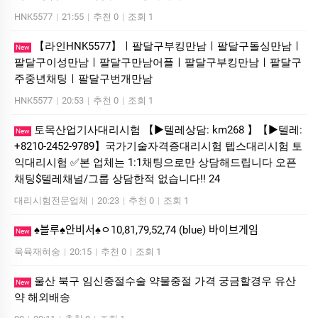
HNK5577
|
21:55
|
추천 0
|
조회 1
【라인HNK5577】ㅣ팔달구부킹만남ㅣ팔달구돌싱만남ㅣ
New
팔달구이성만남ㅣ팔달구만남어플ㅣ팔달구부킹만남ㅣ팔달구
주중년채팅ㅣ팔달구번개만남
HNK5577
|
20:53
|
추천 0
|
조회 1
토목산업기사대리시험 【▶텔레상담: km268 】【▶텔레:
New
+8210-2452-9789】국가기술자격증대리시험 텝스대리시험 토
익대리시험 ✅본 업체는 1:1채팅으로만 상담해드립니다 오픈
채팅$텔레채널/그룹 상담한적 없습니다!! 24
대리시험전문업체
|
20:23
|
추천 0
|
조회 1
♠블루♠안비서♠ㅇ10,81,79,52,74 (blue) 바이브게임
New
욱육재혀숭
|
20:15
|
추천 0
|
조회 1
울산 북구 임신중절수술 약물중절 가격 궁금할경우 유산
New
약 해외배송