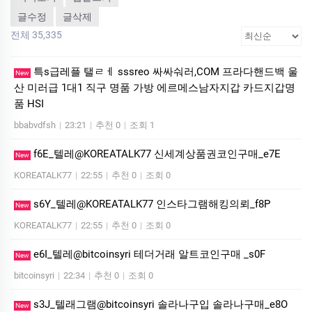
글수정
글삭제
전체 35,335
특s급레플 탤ㄹㅔ sssreo 싸싸숴러,COM 프라다핸드백 울
New
산 미러급 1대1 직구 명품 가방 에르메스남자지갑 카드지갑명
품 HSI
bbabvdfsh
|
23:21
|
추천 0
|
조회 1
f6E_텔레@KOREATALK77 신세계상품권코인구매_e7E
New
KOREATALK77
|
22:55
|
추천 0
|
조회 0
s6Y_텔레@KOREATALK77 인스타그램해킹의뢰_f8P
New
KOREATALK77
|
22:55
|
추천 0
|
조회 0
e6I_텔레@bitcoinsyri 테더거래 알트코인구매 _s0F
New
bitcoinsyri
|
22:34
|
추천 0
|
조회 0
s3J_텔래그램@bitcoinsyri 솔라나구입 솔라나구매_e8O
New