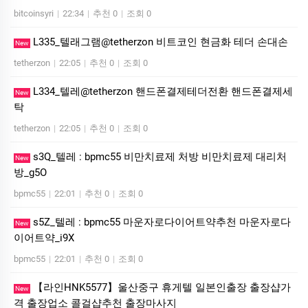
bitcoinsyri
|
22:34
|
추천 0
|
조회 0
L335_텔래그램@tetherzon 비트코인 현금화 테더 손대손
New
tetherzon
|
22:05
|
추천 0
|
조회 0
L334_텔레@tetherzon 핸드폰결제테더전환 핸드폰결제세
New
탁
tetherzon
|
22:05
|
추천 0
|
조회 0
s3Q_텔레 : bpmc55 비만치료제 처방 비만치료제 대리처
New
방_g5O
bpmc55
|
22:01
|
추천 0
|
조회 0
s5Z_텔레 : bpmc55 마운자로다이어트약추천 마운자로다
New
이어트약_i9X
bpmc55
|
22:01
|
추천 0
|
조회 0
【라인HNK5577】울산중구 휴게텔 일본인출장 출장샵가
New
격 출장업소 콜걸샵추천 출장마사지