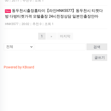
00
|
20:11
|
추천 0
|
조회 1
동두천시출장홈타이【라인HNK5577】동두천시 티켓다
New
방 다방티켓가격 모텔출장 24시친정상담 일본인출장안마
HNK5577
|
20:02
|
추천 0
|
조회 1
1
»
마지막
검색
글쓰기
Powered by KBoard