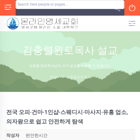
Skip
to
content
김충렬원로목사 설교
김충렬 원로목사님의 과거 설교를 시청할 수 있습니다.
Home
/
김충렬원로목사
전국 오피·건마·1인샵·스웨디시·마사지·유흥 업소,
의자왕으로 쉽고 안전하게 탐색
작성자
편안한시간