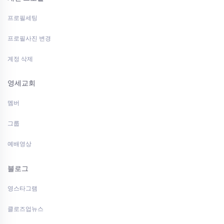
프로필세팅
프로필사진 변경
계정 삭제
영세교회
멤버
그룹
예배영상
블로그
영스타그램
클로즈업뉴스