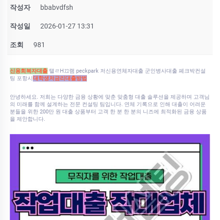
작성자
bbabvdfsh
작성일
2026-01-27 13:31
조회
981
신용회복자대출
탤ㄹH끄램 peckpark 저신용연체자대출 군인병사대출 페크박컨설
팅 포항시
대학생저금리대출방법
안녕하세요. 저희는 다양한 금융 상황에 맞춘 맞춤형 대출 솔루션을 제공하며 고객님
의 미래를 함께 설계하는 전문 컨설팅 팀입니다. 연체 기록으로 인해 대출이 어려운
분들을 위한 200만 원 대출 상품부터 고객 한 분 한 분의 니즈에 최적화된 금융 상품
을 제안합니다.