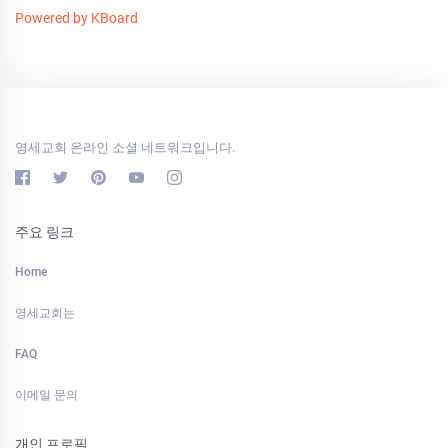
Powered by KBoard
영세교회 온라인 소셜 네트워크입니다.
주요 링크
Home
영세교회는
FAQ
이메일 문의
개인 프로필