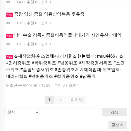
00
|
13:43
|
추천 0
|
조회 1
중랑 임신 중절 약유산약복용 후유증
New
00
|
13:37
|
추천 0
|
조회 2
낙태수술 강릉시중절비용약물낙태가격 자연유산낙­태약
New
00
|
13:31
|
추천 0
|
조회 1
♨️제작업체-위조업체-대리시험♨️ ▷▶텔레: muu4466」♨️
New
#면허증위조 #학위증위조 #남쯩위조 #재직증명서위조 #소견
소위조 #품질보증서위조 #민증위조♨️ ♨️제작업체-위조업체-
대리시험♨️ #면허증위조 #학위증위조 #남쯩위
위조전문-제작전문
|
13:28
|
추천 0
|
조회 1
1
»
마지막
검색
글쓰기