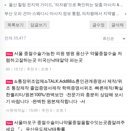
«
울산 힐링 전지역 가이드, ‘의자왕’으로 확인하는 맞춤 마사지 & 스파 추천
부산 오피·건마·스웨디시·마사지 정보 통합, 의자왕에서 지역별 인기 업소 빠르게 확인 & 예약
»
목록보기
답글쓰기
글수정
글삭제
전체 35,417
서울 중절수술가능한 의원 병원 용산구 약물중절수술 저
New
렴하고잘하는곳 미국산낙­태알약 파는곳
00
|
15:12
|
추천 0
|
조회 1
♨️통장위조업체♨️TALK:Add88♨️혼인관계증명서 제작/위
New
조 통장제작 졸업증명서제작 학력증명서위조 -빠른제작/확실
한퀄리티/원본100%/완벽보안 -전문가와 충분히 상담해 보시
기 바랍니다 -완벽한 원본제작합니다 -서
서류제작실
|
15:09
|
추천 0
|
조회 1
서울마포구 중절수술이나약물중절을할수잇는곳좀알려주
New
세요 『』 유산유도제낙태확률