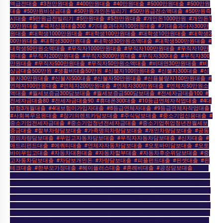
액급전대출
,
#3천만원대출
,
#400만원대출
,
#40만원대출
,
#5000만원대출
,
#500만원
대출
,
#50만원비상금대출
,
#50만원개인돈빌리기
,
#50만원급전소액대출
,
#50만원즉
시대출
,
#5만원급전빌리기
,
#5만원대출
,
#5천만원대출
,
#개인돈1000만원
,
#개인돈1
00만원대출
,
#극저신용대출300
,
#기대출과다자100만원대출
,
#기대출과다자300만
원대출
,
#대학생1000만원대출
,
#대학생100만원대출
,
#대학생10만원대출
,
#대학생2
00만원대출
,
#대학생300만원대출
,
#대학생30만원소액대출
,
#대학생500만원대출
,
#
대학생50만원소액대출
,
#무직자1000만원대출
,
#무직자100만원대출
,
#무직자10만
원대출
,
#무직자200만원대출
,
#무직자3000만원대출
,
#무직자300대출
,
#무직자300
만원대출
,
#무직자500만원대출
,
#무직자50만원소액대출
,
#비대면30만원대출
,
#비
상금대출500만원
,
#생활비대출50만원
,
#신불자100만원대출
,
#신불자300대출
,
#신
불자30만원대출
,
#신불자500대출
,
#신불자50만원대출
,
#신용불량자100만원대출
,
#
연체자100만원대출
,
#연체자200만원대출
,
#연체자300만원대출
,
#연체자50만원소
액대출
,
#월세보증금300담보대출
,
#월세보증금500담보대출
,
#전세자금대출100
,
#
전세자금대출80
,
#전세자금대출90
,
#휴대폰300대출
,
#10등급연체자작업대출
,
#4대
보험3개월대출
,
#4대보험미가입자대출
,
#8등급연체자대출
,
#9등급연체자작업대출
,
#사회복무요원대출
,
#장기의렌트카담보대출
,
#주식담보대출
,
#중소기업신용대출
,
#
중소기업전세자금대출
,
#중소기업청년전세자금대출
,
#중소기업취업청년전월세보
증금대출
,
#할부차량담보대출
,
#가족명의차량담보대출
,
#개인차량담보대출
,
#공동
명의차량담보대출
,
#무입고자동차담보대출
,
#무직자자동차담보대출
,
#신차대출
,
#
애드리펀드대출
,
#에쿼티대출
,
#연체자자동차담보대출
,
#오토바이담보대출
,
#오토
바이무입고대출
,
#자동차대환대출
,
#자동차할부대출
,
#자동차후순위담보대출
,
#중
고자동차담보대출
,
#차담보개인돈
,
#차량담보대출
,
#피플펀드대출
,
#핀셋대출
,
#핀
테크대출
,
#한부모가정대출
,
#헤이플러스대출
,
#혼례비대출
,
#공장담보대출
#군적
금담보대출 #가정주부신용대출 #무직자주부대출 #미즈사랑주부대출 #여성대출 #
여성전용대출 #여성주부대출 #저신용주부대출 #전업주부대출 #주부대출상품 #주
부대출인터넷대출 #주부대환대출 #주부모바일대출 #주부무직자대출 #주부소액대
출 #주부신용대출 #주부아파트담보대출 #주부주택담보대출 #결혼자금대출 #프리
랜서신용대출 #프리랜서전세자금대출 #프리랜서주택담보대출 #교사대출 #군무원
대출 #군미필대학생대출 #군인병사대출 #농업인대출 #수급자대출 #식당창업대출
#신입사원대출 #신혼부부내집마련대출 #신혼부부매매대출 #신혼부부버팀목전세