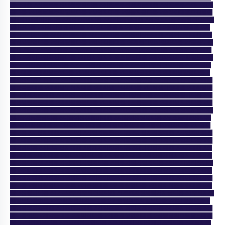
자금대출 #신혼부부생애첫주택대출 #신혼부부전세자금대출 #신혼부부주택구입자
금대출 #신혼부부주택담보대출 #실업자대출 #영농자금대출 #온라인대출모집법인
#재직1개월미만대출 #재직2개월대출 #재직3개월대출 #전당포대출 #증권담보대출
#지분대출 #지식산업센터대출 #창업대출종류 #창업자금대출 #창업지원대출 #캐
피탈무직자대출 #태강대부대출 #태양광대출 #학생비상금대출 #현역군인대출 #현
역병사당일대출 #현역장병대출 #회사직원대출 #6개월미만사업자대출 #7급공무원
대출 #9급공무원대출한도 #p2p대학생대출 #p2p무직자소액대출 #개인사업자대출
종류 #개인사업자신용대출 #개인사업자아파트담보대출 #개인사업자주택담보대출
#공무원임용예정자대출 #공무원전세자금대출 #공무원의주택담보대출 #공무원합
격자대출 #대학생p2p대출 #대학생개인대출 #대학생급전대출 #대학생당일대출 #
대학생대출가능한곳 #대학생대출받는법 #대학생대출방법 #대학생대환대출 #대학
생등록금대출 #대학생무이자대출 #대학생무직자대출 #대학생미필대출 #대학생버
팀목전세자금대출 #대학생보증금대출 #대학생비상금대출 #대학생생활비대출 #대
학생생활자금대출 #대학생용돈대출 #대학생월세보증금대출 #대학생자취대출 #대
학생저금리대출 #대학생전용대출 #대학생주택담보대출 #대학생청년전세자금대출
#대학원등록금대출 #대학원생생활비대출 #대학원생전세대출 #무소득대학생대출
#무직대학생대출 #무직자대학생대출 #미필대학생대출 #법인사업자대출 #사업자
금대출 #사업자대출주택구입 #사업자등록증대출 #사업자신용대출 #사업자아파트
담보대출 #사업자주택담보대출 #사업자후순위담보대출 #신규개인사업자대출 #신
규법인대출 #신규사업자대출 #연체자직장인대출 #예비창업자대출 #유학대출 #의
대생대출 #의사대출 #임대사업자대출 #자영업자대출 #저신용개인사업자대출 #전
세대출대학생 #정부지원개인사업자대출 #정부지원사업자대출 #정부지원직장인대
출 #주택임대사업자대출 #직업군인대출 #직장인대환대출 #직장인사내대출 #직장
인연체자대출 #직장인월변대출 #직장인채무통합 #착한대학생대출 #청년개인사업
자대출 #청년창업대출종류 #취준생대출 #카페창업대출 #프랜차이즈창업대출 #휴
학생생활비대출 #1가구2주택주택담보대출 #1주택자전세퇴거자금대출 #1주택자주
택담보대출한도 #2주택자전세자금대출 #가족명의주택담보대출 #개시결정대출 #
개인워크아웃대출 #건물담보대출 #건설근로자퇴직공제금대출 #건축자금대출 #경
매대출한도 #계약금대출 #계약직대출 #계좌개설없이대출 #공동명의주택담보대출
#공동명의지분대출 #교보생명보험대출 #근로복지공단생계비소액대출 #근로자통