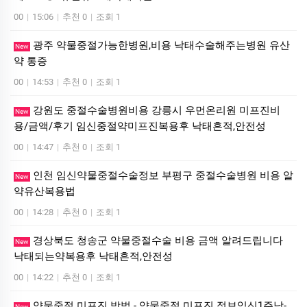
00
|
15:06
|
추천 0
|
조회 1
광주 약물중절가능한병원,비용 낙태수술해주는병원 유산
New
약 통증
00
|
14:53
|
추천 0
|
조회 1
강원도 중절수술병원비용 강릉시 우먼온리원 미프진비
New
용/금액/후기 임신중절약미프진복용후 낙태흔적,안전성
00
|
14:47
|
추천 0
|
조회 1
인천 임신약물중절수술정보 부평구 중절수술병원 비용 알
New
약유산복용법
00
|
14:28
|
추천 0
|
조회 1
경상북도 청송군 약물중절수술 비용 금액 알려드립니다
New
낙태되는약복용후 낙태흔적,안전성
00
|
14:22
|
추천 0
|
조회 1
약물중절 미프진 방법 - 약물중절 미프진 정보임신1주낙­
New