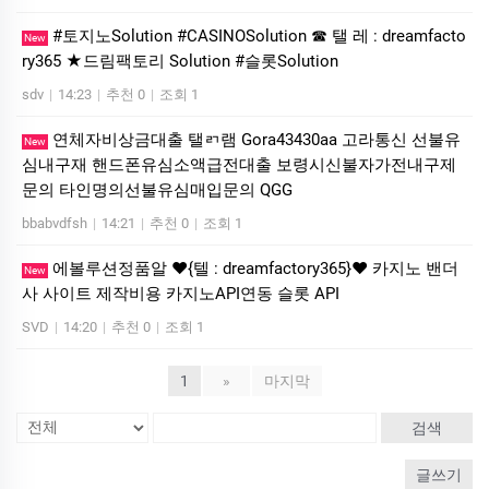
#토지노Solution #CASINOSolution ☎ 탤 레 : dreamfacto
New
ry365 ★드림팩토리 Solution #슬­롯Solution
sdv
|
14:23
|
추천 0
|
조회 1
연체자비상금대출 탤ㄺ램 Gora43430aa 고라통신 선불유
New
심내구재 핸드폰유심소액급전대출 보령시신불자가전내구제
문의 타인명의선불유심매입문의 QGG
bbabvdfsh
|
14:21
|
추천 0
|
조회 1
에볼루션정품알 ❤️{텔 : dreamfactory365}❤️ 카지노 밴더
New
사 사이트 제작비용 카지노API연동 슬롯 API
SVD
|
14:20
|
추천 0
|
조회 1
1
»
마지막
검색
글쓰기