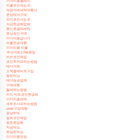
이더리움클레식
리플코인파는곳
재정거래세탁대행사
문상테더구매
파이코인사는곳
자금현금화업체
핸드폰결제세탁
문상코인구매
이더리움삽니다
리플전송대행
이더리움 리플
국내거래소fds증빙
비트코인매입
코인추적피하는방법
테더거래
소액결제비트구입
핑돈믹싱
테더송금업체
구매대행
탈세하는방법
카드 비트코인현금화
이더리움판매
세무조사피하는방법
usdc구입대행
문상91%
알트코인매입
핑돈현금화
자금믹싱
현금돈믹싱
이더리움전송