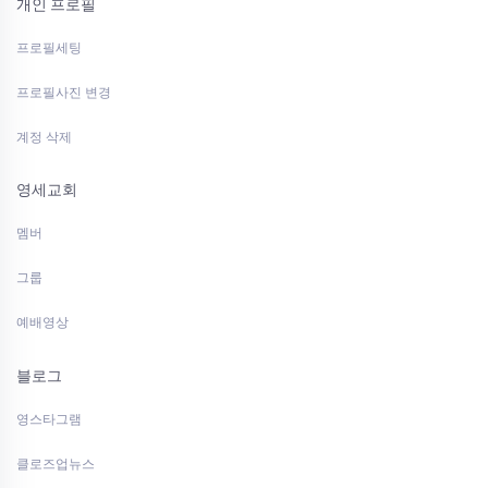
개인 프로필
프로필세팅
프로필사진 변경
계정 삭제
영세교회
멤버
그룹
예배영상
블로그
영스타그램
클로즈업뉴스