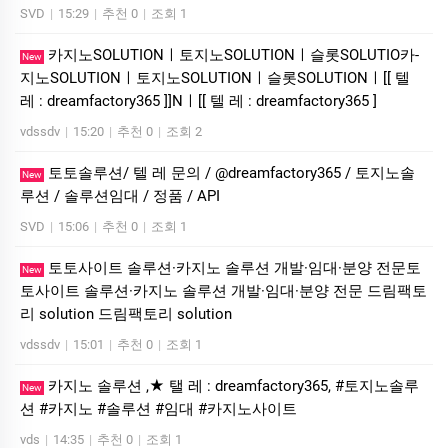
SVD
|
15:29
|
추천 0
|
조회 1
카­지노SOLUTIONㅣ토지노SOLUTIONㅣ슬롯SOLUTIO카­
New
지노SOLUTIONㅣ토지노SOLUTIONㅣ슬롯SOLUTIONㅣ[[ 텔
레 : dreamfactory365 ]]Nㅣ[[ 텔 레 : dreamfactory365 ]
vdssdv
|
15:20
|
추천 0
|
조회 2
토토솔루션/ 텔 레 문의 / @dreamfactory365 / 토지노솔
New
루션 / 솔루션임대 / 정품 / API
SVD
|
15:06
|
추천 0
|
조회 1
토토사이트 솔루션·카지노 솔루션 개발·임대·분양 전문토
New
토사이트 솔루션·카지노 솔루션 개발·임대·분양 전문 드림팩토
리 solution 드림팩토리 solution
vdssdv
|
15:01
|
추천 0
|
조회 1
카지노 솔루션 ,★ 탤 레 : dreamfactory365, #토지노솔루
New
션 #카지노 #솔루션 #임대 #카지노사이트
vds
|
14:35
|
추천 0
|
조회 1