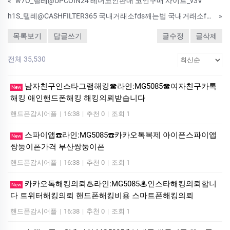
«
w7O_텔레@UPCOIN24 테더코인판매 코인구매 사이트_v3V
h1S_텔레@CASHFILTER365 국내거래소fds깨는법 국내거래소fds뚫는법 국내거래소fds뚫어주는곳 국내거래소fds해결방법 국내거래소fds해결업체_y8W
»
목록보기
답글쓰기
글수정
글삭제
전체 35,530
남자친구인스타그램해킹☎라인:MG5085☎여자친구카톡
New
해킹 애인핸드폰해킹 해킹의뢰받습니다
핸드폰감시어플
|
16:38
|
추천 0
|
조회 1
스파이앱☎️라인:MG5085☎️카카오톡복제 아이폰스파이앱
New
쌍둥이폰가격 부산쌍둥이폰
핸드폰감시어플
|
16:38
|
추천 0
|
조회 1
카카오톡해킹의뢰♨라인:MG5085♨인스타해킹의뢰합니
New
다 트위터해킹의뢰 핸드폰해킹비용 스마트폰해킹의뢰
핸드폰감시어플
|
16:38
|
추천 0
|
조회 1