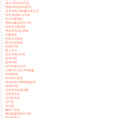
코인 계좌이체구입
재테크자금세탁문의
국내거래소fds뚫어주는곳
코인 현금화 수수료
이더리움매입
문화상품권코인구매
비트코인현금화
세금적게내는방법
리플매입
비트코인환전
테더송금업체
trc20구매
중고오다
코인구매사이트
장외거래
장외거래
이더리움파는곳
신용카드코인구매방법
trc20판매
파이코인판매
국내거래소fds해결업체
trc20구매
비트코인송금대행
코인돈믹싱
언더돈믹싱
오다집
오다집
솔라나구입
휴대폰결제테더구매
돈세탁문의