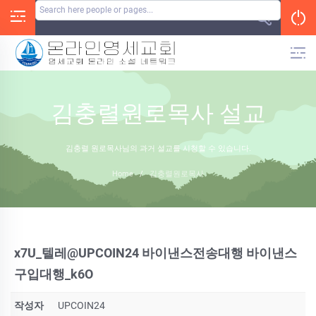
Skip
to
content
김충렬원로목사 설교
김충렬 원로목사님의 과거 설교를 시청할 수 있습니다.
Home
/
김충렬원로목사
x7U_텔레@UPCOIN24 바이낸스전송대행 바이낸스
구입대행_k6O
작성자
UPCOIN24