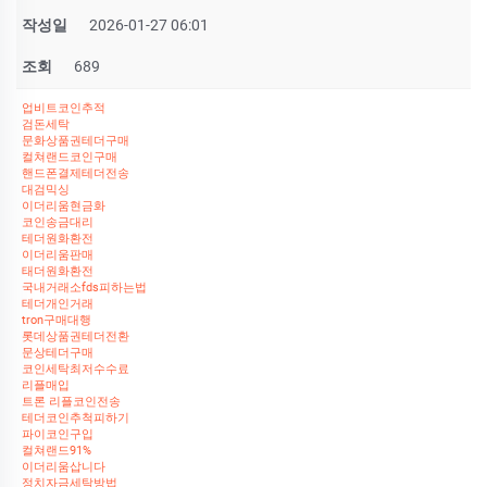
작성일
2026-01-27 06:01
조회
689
업비트코인추적
검돈세탁
문화상품권테더구매
컬쳐랜드코인구매
핸드폰결제테더전송
대검믹싱
이더리움현금화
코인송금대리
테더원화환전
이더리움판매
태더원화환전
국내거래소fds피하는법
테더개인거래
tron구매대행
롯데상품권테더전환
문상테더구매
코인세탁최저수수료
리플매입
트론 리플코인전송
테더코인추척피하기
파이코인구입
컬쳐랜드91%
이더리움삽니다
정치자금세탁방법