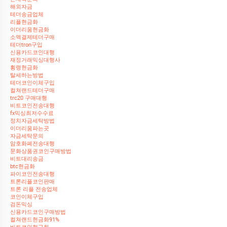
해외자금
테더송금업체
리플현금화
이더리움현금화
소액결제테더구매
테더tron구입
신용카드코인대행
재정거래믹싱대행사
횡령현금화
탈세하는방법
테더코인이체구입
컬쳐랜드테더구매
trc20 구매대행
비트코인전송대행
fx믹싱최저수수료
정치자금세탁방법
이더리움파는곳
자금세탁문의
암호화폐전송대행
문화상품권코인구매방법
비트대리송금
btc현금화
파이코인전송대행
트론리플코인판매
트론 리플 전송업체
코인이체구입
검돈믹싱
신용카드코인구매방법
컬쳐랜드현금화91%