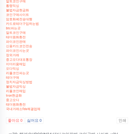
알트코인구매
횡령믹싱
불법자금현금화
코인구매사이트
암호화폐전송대행
카드로테더구입하는법
btc파는곳
알트코인구매
태더원화환전
파이코인판매
신용카드코인전송
파이코인사는곳
장외거래
중고오다대포통장
이더리움매입
오다믹싱
리플코인파는곳
테더구매
정치자금믹싱방법
불법자금믹싱
리플코인매입
tron현금화
중고오다
태더원화환전
국내거래소fds해결업체
좋아요
0
싫어요
0
인쇄