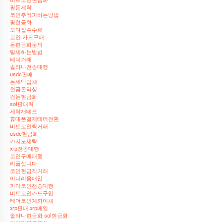
비트코인현금화
핑돈세탁
코인추적피하는방법
핑현금화
오다집수수료
코인 카드구매
돈현금화문의
탈세하는방법
테더거래
솔라나전송대행
usdc판매
돈세탁업체
현금돈믹싱
검돈현금화
sol판매처
세탁재테크
휴대폰결제테더전환
비트코인퀵거래
usdc현금화
카지노세탁
xrp전송대행
코인구매대행
리플삽니다
코인현금직거래
이더리움매입
파이코인전송대행
비트코인카드구입
테더코인계좌이체
xrp판매 xrp매입
솔라나현금화 sol현금화