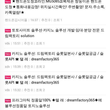
★핸드폰도청⛱️라인:MG5085⛱️복제폰 쌍둥이폰 핸드폰
New
도청★통화내용감청! 위치실시간확인! 주변촬영! 문자.주소록,
카톡열람!★
핸드폰감시어플
|
16:37
|
추천 0
|
조회 1
토­토사이트 솔루션·캬지노 솔루션 개발·임대·분양 전문 드
New
림팩토리 solution
vds
|
15:51
|
추천 0
|
조회 1
카지노 솔루션: 드림팩토리 슬롯알본사 / 슬롯알공급 / 슬
New
롯API ☎ 탤 레 : dreamfactory365
sdv
|
15:39
|
추천 0
|
조회 2
카지노 솔루션: 드림팩토리 슬롯알본사 / 슬롯알공급 / 슬
New
롯API ☎ 탤 레 : dreamfactory365
vds
|
15:32
|
추천 0
|
조회 2
프라그마틱 정품알100% ◈텔 래 : dreamfactory365◈에
New
볼루션정품알 토지노솔루션