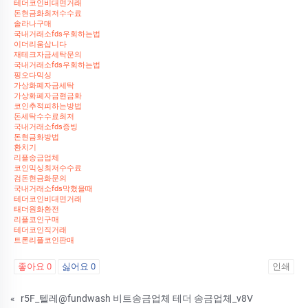
테더코인비대면거래
돈현금화최저수수료
솔라나구매
국내거래소fds우회하는법
이더리움삽니다
재테크자금세탁문의
국내거래소fds우회하는법
핑오다믹싱
가상화폐자금세탁
가상화폐자금현금화
코인추적피하는방법
돈세탁수수료최저
국내거래소fds증빙
돈현금화방법
환치기
리플송금업체
코인믹싱최저수수료
검돈현금화문의
국내거래소fds막혔을때
테더코인비대면거래
태더원화환전
리플코인구매
테더코인직거래
트론리플코인판매
좋아요
0
싫어요
0
인쇄
«
r5F_텔레@fundwash 비트송금업체 테더 송금업체_v8V