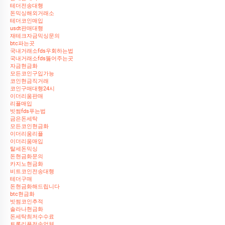
테더전송대행
돈믹싱해외거래소
테더코인매입
usdt판매대행
재테크자금믹싱문의
btc파는곳
국내거래소fds우회하는법
국내거래소fds뚫어주는곳
자금현금화
모든코인구입가능
코인현금직거래
코인구매대행24시
이더리움판매
리플매입
빗썸fds푸는법
금은돈세탁
모든코인현금화
이더리움리플
이더리움매입
탈세돈믹싱
돈현금화문의
카지노현금화
비트코인전송대행
테더구매
돈현금화해드립니다
btc현금화
빗썸코인추적
솔라나현금화
돈세탁최저수수료
트론리플전송업체