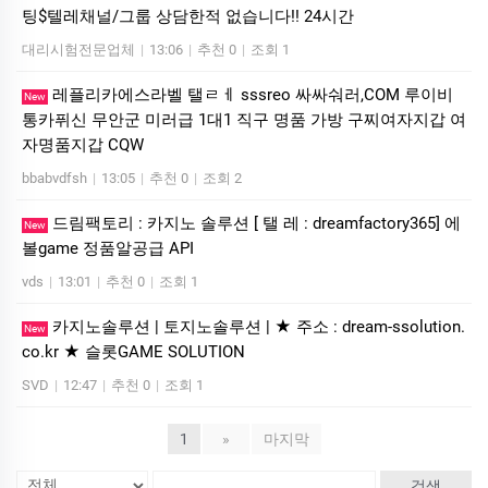
팅$텔레채널/그룹 상담한적 없습니다!! 24시간
대리시험전문업체
|
13:06
|
추천 0
|
조회 1
레플리카에스라벨 탤ㄹㅔ sssreo 싸싸숴러,COM 루이비
New
통카퓌신 무안군 미러급 1대1 직구 명품 가방 구찌여자지갑 여
자명품지갑 CQW
bbabvdfsh
|
13:05
|
추천 0
|
조회 2
드림팩토리 : 카­지노 솔­루션 [ 탤 레 : dreamfactory365] 에
New
볼game 정품알공급 API
vds
|
13:01
|
추천 0
|
조회 1
카지노솔루션 | 토지노솔루션 | ★ 주소 : dream-ssolution.
New
co.kr ★ 슬롯GAME SOLUTION
SVD
|
12:47
|
추천 0
|
조회 1
1
»
마지막
검색