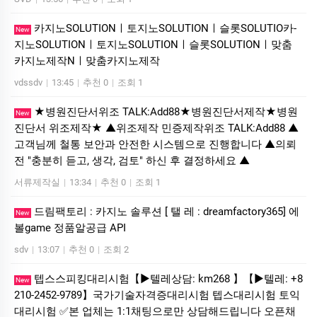
카­지노SOLUTIONㅣ토지노SOLUTIONㅣ슬롯SOLUTIO카­
New
지노SOLUTIONㅣ토지노SOLUTIONㅣ슬롯SOLUTIONㅣ맞춤
카­지노제작Nㅣ맞춤카­지노제작
vdssdv
|
13:45
|
추천 0
|
조회 1
★병원진단서위조 TALK:Add88★병원진단서제작★병원
New
진단서 위조제작★ ▲위조제작 민증제작위조 TALK:Add88 ▲
고객님께 철통 보안과 안전한 시스템으로 진행합니다 ▲의뢰
전 "충분히 듣고, 생각, 검토" 하신 후 결정하세요 ▲
서류제작실
|
13:34
|
추천 0
|
조회 1
드림팩토리 : 카­지노 솔­루션 [ 탤 레 : dreamfactory365] 에
New
볼game 정품알공급 API
sdv
|
13:07
|
추천 0
|
조회 2
텝스스피킹대리시험【▶텔레상담: km268 】【▶텔레: +8
New
210-2452-9789】국가기술자격증대리시험 텝스대리시험 토익
대리시험 ✅본 업체는 1:1채팅으로만 상담해드립니다 오픈채