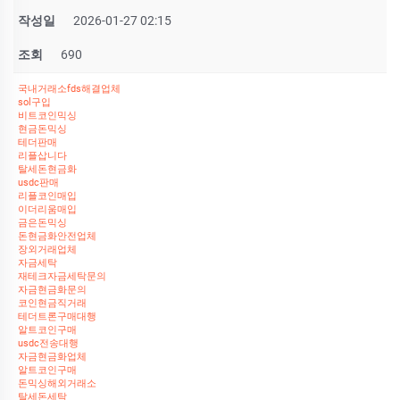
작성일
2026-01-27 02:15
조회
690
국내거래소fds해결업체
sol구입
비트코인믹싱
현금돈믹싱
테더판매
리플삽니다
탈세돈현금화
usdc판매
리플코인매입
이더리움매입
금은돈믹싱
돈현금화안전업체
장외거래업체
자금세탁
재테크자금세탁문의
자금현금화문의
코인현금직거래
테더트론구매대행
알트코인구매
usdc전송대행
자금현금화업체
알트코인구매
돈믹싱해외거래소
탈세돈세탁