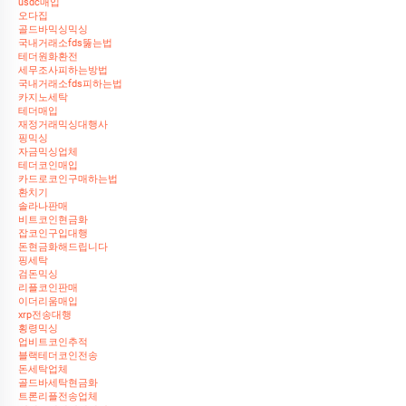
usdc매입
오다집
골드바믹싱믹싱
국내거래소fds뚫는법
테더원화환전
세무조사피하는방법
국내거래소fds피하는법
카지노세탁
테더매입
재정거래믹싱대행사
핑믹싱
자금믹싱업체
테더코인매입
카드로코인구매하는법
환치기
솔라나판매
비트코인현금화
잡코인구입대행
돈현금화해드립니다
핑세탁
검돈믹싱
리플코인판매
이더리움매입
xrp전송대행
횡령믹싱
업비트코인추적
블랙테더코인전송
돈세탁업체
골드바세탁현금화
트론리플전송업체