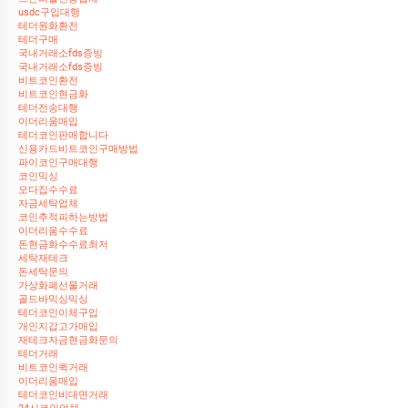
usdc구입대행
테더원화환전
테더구매
국내거래소fds증빙
국내거래소fds증빙
비트코인환전
비트코인현금화
테더전송대행
이더리움매입
테더코인판매합니다
신용카드비트코인구매방법
파이코인구매대행
코인믹싱
오다집수수료
자금세탁업체
코인추적피하는방법
이더리움수수료
돈현금화수수료최저
세탁재테크
돈세탁문의
가상화폐선물거래
골드바믹싱믹싱
테더코인이체구입
개인지갑고가매입
재테크자금현금화문의
테더거래
비트코인퀵거래
이더리움매입
테더코인비대면거래