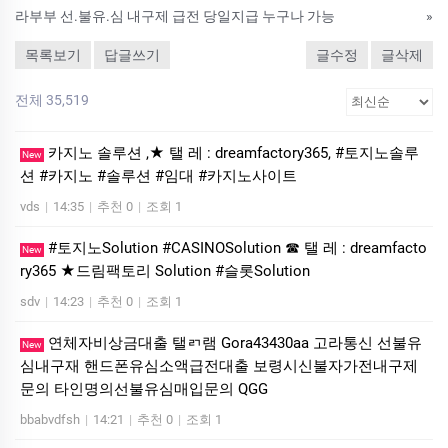
라부부 선.불유.심 내구제 급전 당일지급 누구나 가능
»
목록보기
답글쓰기
글수정
글삭제
전체 35,519
카지노 솔루션 ,★ 탤 레 : dreamfactory365, #토지노솔루
New
션 #카지노 #솔루션 #임대 #카지노사이트
vds
|
14:35
|
추천 0
|
조회 1
#토지노Solution #CASINOSolution ☎ 탤 레 : dreamfacto
New
ry365 ★드림팩토리 Solution #슬­롯Solution
sdv
|
14:23
|
추천 0
|
조회 1
연체자비상금대출 탤ㄺ램 Gora43430aa 고라통신 선불유
New
심내구재 핸드폰유심소액급전대출 보령시신불자가전내구제
문의 타인명의선불유심매입문의 QGG
bbabvdfsh
|
14:21
|
추천 0
|
조회 1