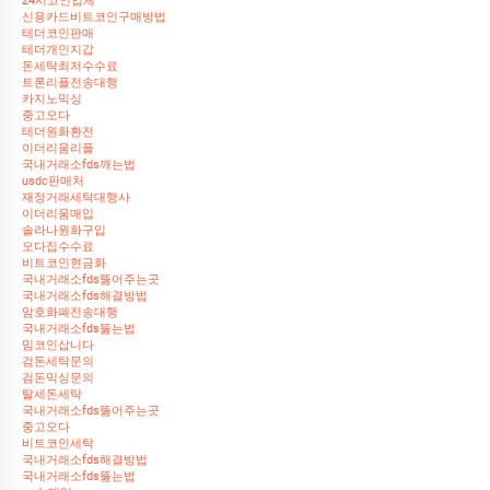
24시코인업체
신용카드비트코인구매방법
테더코인판매
테더개인지갑
돈세탁최저수수료
트론리플전송대행
카지노믹싱
중고오다
테더원화환전
이더리움리플
국내거래소fds깨는법
usdc판매처
재정거래세탁대행사
이더리움매입
솔라나원화구입
오다집수수료
비트코인현금화
국내거래소fds뚫어주는곳
국내거래소fds해결방법
암호화폐전송대행
국내거래소fds뚫는법
밈코인삽니다
검돈세탁문의
검돈믹싱문의
탈세돈세탁
국내거래소fds뚫어주는곳
중고오다
비트코인세탁
국내거래소fds해결방법
국내거래소fds뚫는법