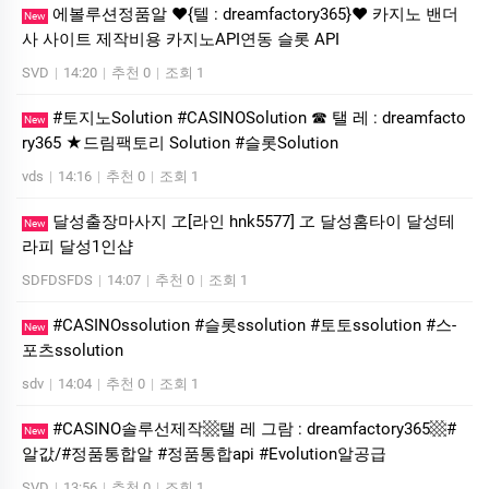
에볼루션정품알 ❤️{텔 : dreamfactory365}❤️ 카지노 밴더
New
사 사이트 제작비용 카지노API연동 슬롯 API
SVD
|
14:20
|
추천 0
|
조회 1
#토지노Solution #CASINOSolution ☎ 탤 레 : dreamfacto
New
ry365 ★드림팩토리 Solution #슬­롯Solution
vds
|
14:16
|
추천 0
|
조회 1
달성출장마사지 ヱ[라인 hnk5577] ヱ 달성홈타이 달성테
New
라피 달성1인샵
SDFDSFDS
|
14:07
|
추천 0
|
조회 1
#CASINOssolution #슬­롯ssolution #토토ssolution #스­
New
포츠ssolution
sdv
|
14:04
|
추천 0
|
조회 1
#CASINO솔루선제작▩탤 레 그람 : dreamfactory365▩#
New
알값/#정품통합알 #정품통합api #Evolution알공급
SVD
|
13:56
|
추천 0
|
조회 1