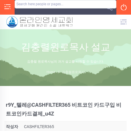
Skip
to
content
김충렬원로목사 설교
김충렬 원로목사님의 과거 설교를 시청할 수 있습니다.
Home
/
김충렬원로목사
r9Y_텔레@CASHFILTER365 비트코인 카드구입 비
트코인카드결제_u4Z
작성자
CASHFILTER365