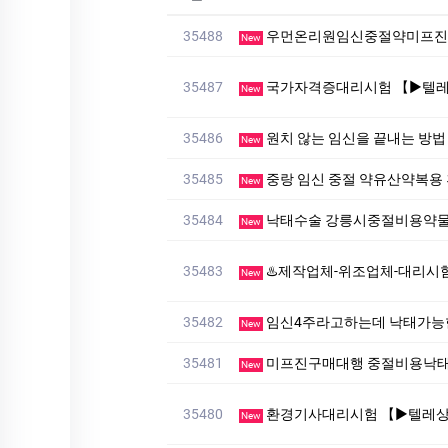
35488
우먼온리원임신중절약미프진 
New
35487
국가자격증대리시험 【▶텔레상담: km268 】【▶텔레: +8
New
35486
원치 않는 임신을 끝내는 방
New
35485
중랑 임신 중절 약유산약복용
New
35484
낙태수술 강릉시중절비용약물
New
35483
♨️제작업체-위조업체-대리시험♨️ ▷▶텔레: muu4466」♨
New
35482
임신4주라고하는데 낙태가능
New
35481
미프진구매대행 중절비용낙
New
35480
환경기사대리시험 【▶텔레상담: km268 】【▶텔레: +82
New