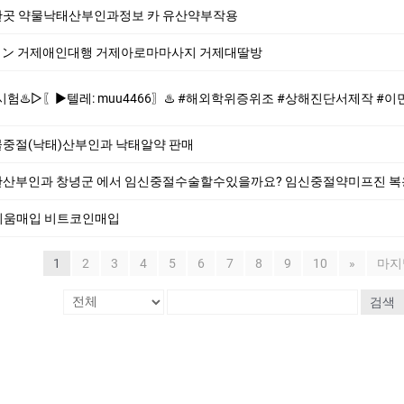
곳 약물낙태산부인과정보 카 유산약부작용
77] ン 거제애인대행 거제아로마마사지 거제대딸방
6〗♨️ #해외학위증위조 #상해진단서제작 #이민서류위조 #추천서제작♨️ ♨️제작업체-위조업체-대리시험♨️ #해외학위증위조 #상해진단서제작 #이민서류
절(낙태)산부인과 낙­태알약 판매
 창녕군 에서 임신중절수술할수있을까요? 임신중절약미프진 복용후관계가능한시기와 
이더리움매입 비트코인매입
1
2
3
4
5
6
7
8
9
10
»
마지
검색