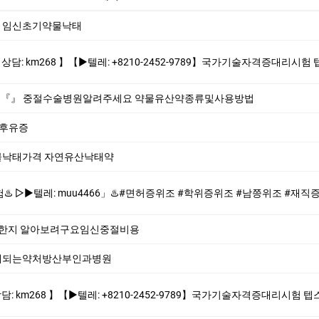
임신초기약물낙­태
210-2452-9789】국가기술자격증대리시험 텝스대리시험 토익대리시험 ✅본 업체는 1:1채팅으로만 상담해드립니다 오픈채팅$텔레채널/그룹 상담한적 없
법 『』 중절수술병원알려주세요 약물유산약종류및사용방법
 후유증
낙태가격 자연유산낙­태약
️#면허증위조 #학위증위조 #남쯩위조 #재직증명서위조 #소견소위조 #품질보증서위조 #민증위조♨️ ♨️제작업체-위조업체-대리시험♨️ #면허증위조 #학
한지 알아보려구요임신중절비용
태되는약처방산부인과병원
10-2452-9789】국가기술자격증대리시험 텝스대리시험 토익대리시험 ✅본 업체는 1:1채팅으로만 상담해드립니다 오픈채팅$텔레채널/그룹 상담한적 없습