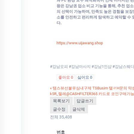
과 PC 환경 모두 최적화되어 언제 어디서든 
왕은 강남권 업소 비교 기능을 통해, 추천 업소
의 선택이 가능하며, 만족도 높은 경험을 보장합
소를 안전하고 편리하게 탐색하고 예약할 수 있
다.
https://www.uijawang.shop
#강남오피 #강남마사지 #강남1인샵 #강남스웨
좋아요
0
싫어요
0
«
탬스뷰선불유심내구제 TSBusim 탤ㄹH문의
k5R_텔레@CASHFILTER365 카드로 코인구매
목록보기
답글쓰기
글수정
글삭제
전체 35,408
번호