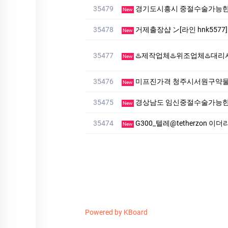
35479
경기도시흥시 중절수술가능한
New
35478
거제출장샵 ン[라인 hnk55
New
35477
♨️제작업체♨️위조업체♨️대리시험♨️▷〖▶텔레: muu446
New
35476
미프진가격 청주시서원구약물중
New
35475
경상남도 임신중절수술가능한산부인과
New
35474
G300_텔레@tetherzon 
New
Powered by KBoard