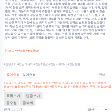
당 지역 업소 목록과 서비스 정보, 평점, 사진을 한눈에 확인할 수 있습니다. 서비스
유형, 가격대, 이용 후기 등 여러 기준을 조합해 맞춤형 검색 결과를 제공하며, 모바일
과 PC 환경 모두 최적화되어 언제 어디서든 편리하게 접근할 수 있습니다. 예약, 일정
변경, 취소 기능까지 지원되어 초행길 이용자도 부담 없이 서비스를 이용할 수 있습
니다. 또한 의자왕은 강남권 업소 비교 기능을 통해, 추천 업소의 서비스 구성, 가격
대, 시설 사진, 후기, 평점 등 다양한 정보를 한 화면에서 비교할 수 있습니다. 이를 통
해 방문 목적과 취향에 맞는 최적의 선택이 가능하며, 만족도 높은 경험을 보장합니
다. 최신 정보 업데이트와 실제 이용 후기 기반 안내를 제공하는 의자왕은 강남 전역
에서 오피, 건마, 1인샵, 스웨디시, 마사지, 유흥 업소를 안전하고 편리하게 탐색하고
예약할 수 있는 필수 플랫폼입니다. 여가, 힐링, 유흥 등 목적에 맞춘 방문 계획 수립
부터 실제 이용까지 모든 과정을 효율적이고 신뢰성 있게 지원합니다.
https://www.uijawang.shop
#강남오피 #강남마사지 #강남1인샵 #강남스웨디시 #강남유흥
좋아요
0
싫어요
0
인쇄
«
강남 전지역 오피·건마·마사지·유흥 한 번에 비교, 의자왕으로 신뢰도 높게 선택하기
탬스뷰선불유심내구제 TSBusim 탤ㄹH문의 막심팝니다 2026년천안시무직자당일소액
»
목록보기
답글쓰기
글수정
글삭제
전체 35,551