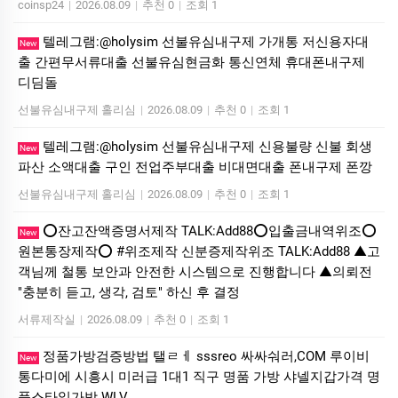
coinsp24
|
2026.08.09
|
추천 0
|
조회 1
텔레그램:@holysim 선불유심내구제 가개통 저신용자대
New
출 간편무서류대출 선불유심현금화 통신연체 휴대폰내구제
디딤돌
선불유심내구제 홀리심
|
2026.08.09
|
추천 0
|
조회 1
텔레그램:@holysim 선불유심내구제 신용불량 신불 회생
New
파산 소액대출 구인 전업주부대출 비대면대출 폰내구제 폰깡
선불유심내구제 홀리심
|
2026.08.09
|
추천 0
|
조회 1
⭕️잔고잔액증명서제작 TALK:Add88⭕️입출금내역위조⭕️
New
원본통장제작⭕️ #위조제작 신분증제작위조 TALK:Add88 ▲고
객님께 철통 보안과 안전한 시스템으로 진행합니다 ▲의뢰전
"충분히 듣고, 생각, 검토" 하신 후 결정
서류제작실
|
2026.08.09
|
추천 0
|
조회 1
정품가방검증방법 탤ㄹㅔ sssreo 싸싸숴러,COM 루이비
New
통다미에 시흥시 미러급 1대1 직구 명품 가방 샤넬지갑가격 명
품스타일가방 WLV