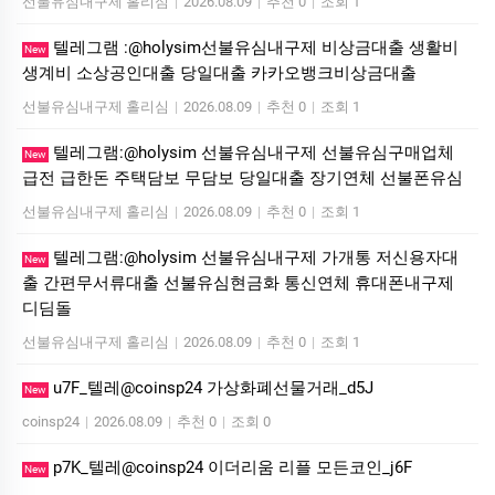
선불유심내구제 홀리심
|
2026.08.09
|
추천 0
|
조회 1
텔레그램 :@holysim선불유심내구제 비상금대출 생활비
New
생계비 소상공인대출 당일대출 카카오뱅크비상금대출
선불유심내구제 홀리심
|
2026.08.09
|
추천 0
|
조회 1
텔레그램:@holysim 선불유심내구제 선불유심구매업체
New
급전 급한돈 주택담보 무담보 당일대출 장기연체 선불폰유심
선불유심내구제 홀리심
|
2026.08.09
|
추천 0
|
조회 1
텔레그램:@holysim 선불유심내구제 가개통 저신용자대
New
출 간편무서류대출 선불유심현금화 통신연체 휴대폰내구제
디딤돌
선불유심내구제 홀리심
|
2026.08.09
|
추천 0
|
조회 1
u7F_텔레@coinsp24 가상화폐선물거래_d5J
New
coinsp24
|
2026.08.09
|
추천 0
|
조회 0
p7K_텔레@coinsp24 이더리움 리플 모든코인_j6F
New