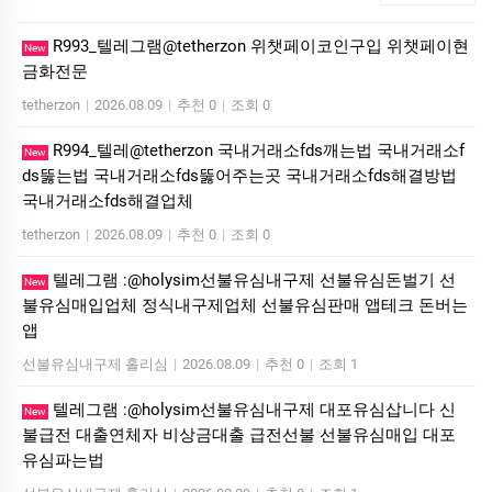
R993_텔레그램@tetherzon 위챗페이코인구입 위챗페이현
New
금화전문
tetherzon
|
2026.08.09
|
추천 0
|
조회 0
R994_텔레@tetherzon 국내거래소fds깨는법 국내거래소f
New
ds뚫는법 국내거래소fds뚫어주는곳 국내거래소fds해결방법
국내거래소fds해결업체
tetherzon
|
2026.08.09
|
추천 0
|
조회 0
텔레그램 :@holysim선불유심내구제 선불유심돈벌기 선
New
불유심매입업체 정식내구제업체 선불유심판매 앱테크 돈버는
앱
선불유심내구제 홀리심
|
2026.08.09
|
추천 0
|
조회 1
텔레그램 :@holysim선불유심내구제 대포유심삽니다 신
New
불급전 대출연체자 비상금대출 급전선불 선불유심매입 대포
유심파는법