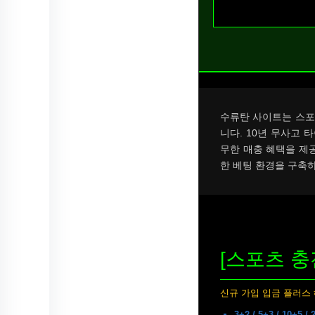
수류탄 사이트는 스포
니다. 10년 무사고
무한 매충 혜택을 제
한 베팅 환경을 구축
[스포츠 충
신규 가입 입금 플러스
3+2 / 5+3 / 10+5 / 