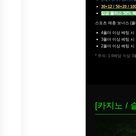
30+12 / 50+20 / 10
입금 플러스 50% 
스포츠 매충 보너스 (폴
4폴더 이상 베팅 시 
3폴더 이상 베팅 시 
2폴더 이상 베팅 시 
* 주의: 1.6배당 이상
[카지노 /