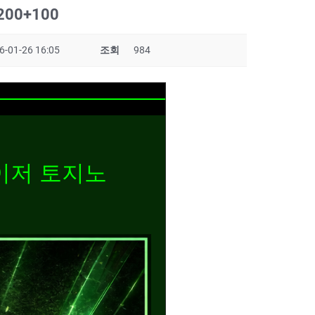
200+100
6-01-26 16:05
조회
984
이저 토지노