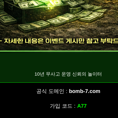
10년 무사고 운영 신뢰의 놀이터
공식 도메인 :
bomb-7.com
가입 코드 :
A77