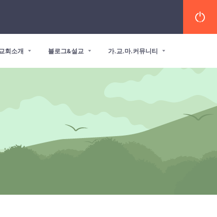
교회소개
블로그&설교
가.교.마.커뮤니티