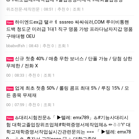
위조전문-제작전문
|
08:51
|
추천 0
|
조회 1
하이엔드ex급 탤ㄹㅔ sssreo 싸싸숴러,COM 루이비통핸
New
드백 청도군 미러급 1대1 직구 명품 가방 프라다남자지갑 명품
구매대행 OEU
bbabvdfsh
|
08:43
|
추천 0
|
조회 1
신규 첫충 40% / 매충 무한 보너스 / 단폴 가능 / 당첨 상한
New
무제한 / 전화 X
00
|
08:33
|
추천 0
|
조회 1
업계 최초 첫충 50% / 롤링 콤프 최대 5% / 루징 15% / 모
New
든 종목 무제재
00
|
07:59
|
추천 0
|
조회 1
♨️대리시험전문♨️「 ▶텔레: emx789」♨️#기능사대리시
New
험 대학교졸업장위조업체#학력증명서제작업체♨️ ✏☃☃♈ 대
학교재학증명서작업실시간관련문의는 === 「 ▶텔레: emx78
9」 ☃ ✡ -혼자서 고민nono ☑ ♨ 대학교졸업