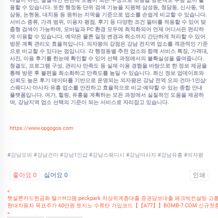
나열이 아닌, 실질적인 판단에 도움이 되는 구성으로 초행길 방문객도 부담 없이 활
용할 수 있습니다. 또한 행정동 단위 검색 기능을 지원해 삼성동, 청담동, 신사동, 역
삼동, 논현동, 대치동 등 원하는 지역을 기준으로 업소를 손쉽게 비교할 수 있습니다.
서비스 종류, 가격 범위, 이용자 평점, 후기 등 다양한 조건 필터를 적용할 수 있어 맞
춤형 검색이 가능하며, 모바일과 PC 환경 모두에 최적화되어 언제 어디서든 편리하
게 이용할 수 있습니다. 예약은 물론 일정 변경과 취소까지 간단하게 처리할 수 있어
방문 계획 관리도 효율적입니다. 의자왕의 강점은 강남 전지역 업소를 객관적인 기준
으로 비교할 수 있다는 점입니다. 각 행정동별 추천 업소와 함께 서비스 특징, 가격대,
사진, 이용 후기를 한눈에 확인할 수 있어 선택 과정에서의 불확실성을 줄여줍니다.
청결도, 프로그램 구성, 관리사 만족도 등 실제 이용 경험을 바탕으로 한 정보 제공을
통해 방문 후 불편을 최소화하고 만족도를 높일 수 있습니다. 최신 정보 업데이트와
신뢰도 높은 후기 데이터를 기반으로 운영되는 의자왕은 강남 전역 오피·건마·1인샵·
스웨디시·마사지·유흥 업소를 안전하고 효율적으로 비교·예약할 수 있는 종합 안내
플랫폼입니다. 여가, 힐링, 유흥을 계획하는 모든 과정에서 실질적인 도움을 제공하
며, 강남지역 업소 선택의 기준이 되는 서비스로 자리잡고 있습니다.
https://www.opgogos.com
#강남오피 #강남건마 #강남1인샵 #강남스웨디시 #강남마사지 #강남유흥 #의자왕
좋아요
0
싫어요
0
인쇄
«
햇살론카드현금화 탤ㄹH끄램 peckpark 차상위계층대출 증권담보대출 페크박컨설팅 
현대자동차 목표주가 60만원 토지노 수류탄 가입코드【【A77】】BOMB-7.COM 신규
»