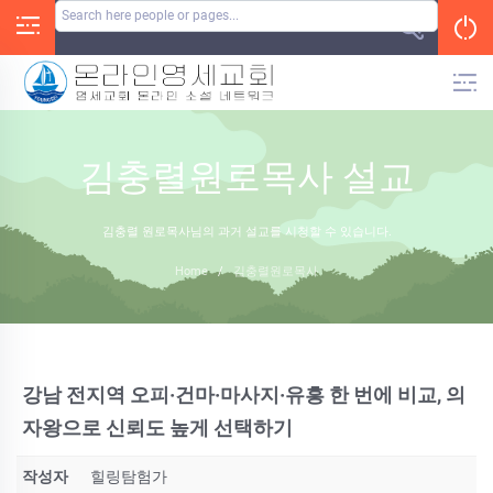
Skip
to
content
김충렬원로목사 설교
김충렬 원로목사님의 과거 설교를 시청할 수 있습니다.
Home
/
김충렬원로목사
강남 전지역 오피·건마·마사지·유흥 한 번에 비교, 의
자왕으로 신뢰도 높게 선택하기
작성자
힐링탐험가