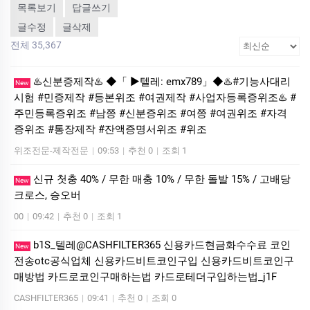
목록보기
답글쓰기
글수정
글삭제
전체 35,367
♨️신분증제작♨️ ◆「 ▶텔레: emx789」◆♨️#기능사대리
New
시험 #민증제작 #등본위조 #여권제작 #사업자등록증위조♨️ #
주민등록증위조 #남쯩 #신분증위조 #여쯩 #여권위조 #자격
증위조 #통장제작 #잔액증명서위조 #위조
위조전문-제작전문
|
09:53
|
추천 0
|
조회 1
신규 첫충 40% / 무한 매충 10% / 무한 돌발 15% / 고배당
New
크로스, 승오버
00
|
09:42
|
추천 0
|
조회 1
b1S_텔레@CASHFILTER365 신용카드현금화수수료 코인
New
전송otc공식업체 신용카드비트코인구입 신용카드비트코인구
매방법 카드로코인구매하는법 카드로테더구입하는법_j1F
CASHFILTER365
|
09:41
|
추천 0
|
조회 0