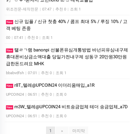
위조전문-제작전문
|
07:47
|
추천 0
|
조회 1
신규 입플 / 신규 첫충 40% / 콤프 최대 5% / 루징 10% / 고
New
객 베팅 존중
00
|
07:41
|
추천 0
|
조회 1
탤ㄹㄱ램 banonpi 선불폰유심개통방법 바넌피유심내구제
New
휴대폰비상금소액대출 당일가전내구제 성동구 20만원30만원
급한돈드려요 MHK
bbabvdfsh
|
07:01
|
추천 0
|
조회 1
r8T_텔레@UPCOIN24 이더리움매입_a1R
New
UPCOIN24
|
06:51
|
추천 0
|
조회 0
m3W_텔레@UPCOIN24 비트송금업체 테더 송금업체_a7D
New
UPCOIN24
|
06:51
|
추천 0
|
조회 0
1
»
마지막