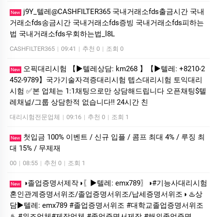
j9Y_텔레@CASHFILTER365 국내거래소fds출금시간 국내
New
거래소fds송금시간 국내거래소fds증빙 국내거래소fds피하는
법 국내거래소fds우회하는법_l8L
CASHFILTER365
|
09:41
|
추천 0
|
조회 0
오픽대리시험 【▶텔레상담: km268 】【▶텔레: +8210-2
New
452-9789】국가기술자격증대리시험 텝스대리시험 토익대리
시험 ✅본 업체는 1:1채팅으로만 상담해드립니다 오픈채팅$텔
레채널/그룹 상담한적 없습니다!! 24시간 친
대리시험전문업체
|
09:16
|
추천 0
|
조회 1
첫입금 100% 이벤트 / 신규 입플 / 콤프 최대 4% / 루징 최
New
대 15% / 무제재
00
|
08:55
|
추천 0
|
조회 1
◑졸업증명서제작◑〖▶텔레: emx789〗◑#기능사대리시험
New
혼인관계증명서위조/졸업증명서위조/납세증명서위조◑ ♨️상
담▶텔레: emx789 #졸업증명서위조 #대학교졸업증명서위조
♨️ #위조업체#제작업체 #졸업증명서제작 #해외졸업증명