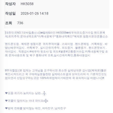
작성자
HK5058
작성일
2026-01-26 14:18
조회
736
[대한민국NO.1모바일흥신소]☎️텔레&라인:HK5058☎️배우자외도증거수집 핸드폰복
제,위치추적 문자내역조회*카톡내용복구*통화내역확인*복제폰 쌍둥이폰전문흥신소
핸드폰도청 . 복제폰 쌍둥이폰 위치추적어플 . 스파이앱 . 핸드폰해킹 . 카톡해킹 . 바
람난배우자감시 . 카톡복구 . 실시간위치추적 . 외도증거 . 불륜증거 . 핸드폰엿보기 .
자녀감시 . 직원감시#배우자 뒷조사 및 외도#불륜#간통증거수집.카톡내용복구및 조
회 문자내용조회 및 복구 통화내역 조회,실시간위치확인,통화내용감시
❗❗주의할점:(본 업체는 고개님들 요구하시면 최소한 실제상대폰 감시앱(복제폰)툴은
확인시켜드리고 꼭 구매하실분들한텐 실제테스트결과 보여드리며 이 기본적인것도
없으면서 선입요구하는곳은 100%허위업체이기때문에 꼭 유의하시길 바랍니다)❗❗
♥요즘 귀가가 늦어지는 남편..⸝ဗီူ⸜
♥외출이 많아지는 아내 와이프ʚဗီူɞ
♥밤에 전화를 받지않는 애인..여자친구..남자친구