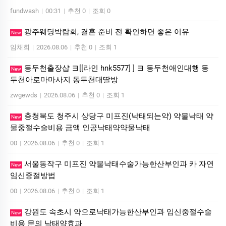
fundwash
|
00:31
|
추천 0
|
조회 0
광주웨딩박람회, 결혼 준비 전 확인하면 좋은 이유
New
임채희
|
2026.08.06
|
추천 0
|
조회 1
동두천출장샵 ヨ[[라인 hnk5577] ] ヨ 동두천애인대행 동
New
두천아로마마사지 동두천대딸방
zwgewds
|
2026.08.06
|
추천 0
|
조회 1
충청북도 청주시 상당구 미프진(낙태되는약) 약물낙태 약
New
물중절수술비용 금액 인공낙태약약물낙태
00
|
2026.08.06
|
추천 0
|
조회 1
서울동작구 미프진 약물낙태수술가능한산부인과 카 자연
New
임신중절방법
00
|
2026.08.06
|
추천 0
|
조회 1
강원도 속초시 약으로낙태가능한산부인과 임신중절수술
New
비용 문의 낙­태약효과