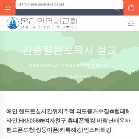
Skip
to
content
김충렬원로목사 설교
김충렬 원로목사님의 과거 설교를 시청할 수 있습니다.
Home
/
김충렬원로목사
애인 핸드폰실시간위치추적 외도증거수집☎️텔레&
라인:HK5058☎️여자친구 휴대폰해킹|바람난배우자
핸드폰도청|쌍둥이폰|카톡해킹|인스타해킹|