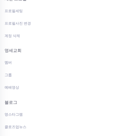
프로필세팅
프로필사진 변경
계정 삭제
영세교회
멤버
그룹
예배영상
블로그
영스타그램
클로즈업뉴스