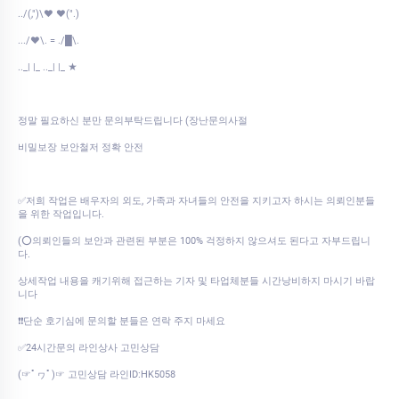
../(,")\♥ ♥(".)
.../♥\. = ./█\.
.._| |_ .._| |_ ★
정말 필요하신 분만 문의부탁드립니다 (장난문의사절
비밀보장 보안철저 정확 안전
✅저희 작업은 배우자의 외도, 가족과 자녀들의 안전을 지키고자 하시는 의뢰인분들
을 위한 작업입니다.
(⭕의뢰인들의 보안과 관련된 부분은 100% 걱정하지 않으셔도 된다고 자부드립니
다.
상세작업 내용을 캐기위해 접근하는 기자 및 타업체분들 시간낭비하지 마시기 바랍
니다
❗❗단순 호기심에 문의할 분들은 연락 주지 마세요
✅24시간문의 라인상사 고민상담
(☞ﾟヮﾟ)☞ 고민상담 라인ID:HK5058