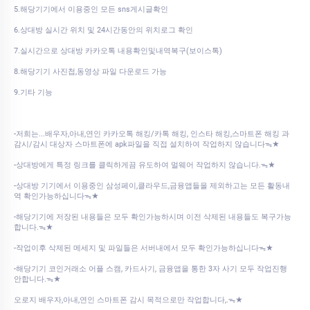
5.해당기기에서 이용중인 모든 sns게시글확인
6.상대방 실시간 위치 및 24시간동안의 위치로그 확인
7.실시간으로 상대방 카카오톡 내용확인및내역복구(보이스톡)
8.해당기기 사진첩,동영상 파일 다운로드 가능
9.기타 기능
-저희는...배우자,아내,연인 카카오톡 해킹/카톡 해킹, 인스타 해킹,스마트폰 해킹 과
감시/감시 대상자 스마트폰에 apk파일을 직접 설치하여 작업하지 않습니다ᯓ★
-상대방에게 특정 링크를 클릭하게끔 유도하여 멀웨어 작업하지 않습니다.ᯓ★
-상대방 기기에서 이용중인 삼성페이,클라우드,금융앱들을 제외하고는 모든 활동내
역 확인가능하십니다ᯓ★
-해당기기에 저장된 내용들은 모두 확인가능하시며 이전 삭제된 내용들도 복구가능
합니다.ᯓ★
-작업이후 삭제된 메세지 및 파일들은 서버내에서 모두 확인가능하십니다ᯓ★
-해당기기 코인거래소 어플 스캠, 카드사기, 금융앱을 통한 3자 사기 모두 작업진행
안합니다.ᯓ★
오로지 배우자,아내,연인 스마트폰 감시 목적으로만 작업합니다,.ᯓ★