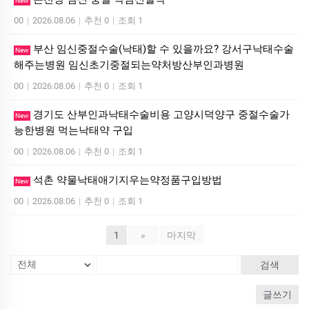
New
00
|
2026.08.06
|
추천 0
|
조회 1
부산 임신중절수술(낙태)할 수 있을까요? 강서구낙태수술
New
해주는병원 임신초기중절되는약처방산부인과병원
00
|
2026.08.06
|
추천 0
|
조회 1
경기도 산부인과낙태수술비용 고양시덕양구 중절수술가
New
능한병원 먹는낙­태약 구입
00
|
2026.08.06
|
추천 0
|
조회 1
석촌 약물낙태애기지우는약정품구입방법
New
00
|
2026.08.06
|
추천 0
|
조회 1
1
»
마지막
검색
글쓰기