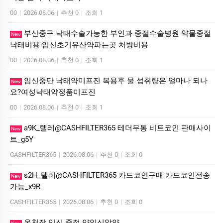
00
|
2026.08.06
|
추천 0
|
조회 1
부산중구 낙태수술가능한 부인과 중절수술병원 약물중절
New
낙태비용 임신초기유산약파는곳 처방비용
00
|
2026.08.06
|
추천 0
|
조회 1
임신중단 낙태약미프진 복용후 물 섭취량은 얼마나 되나
New
요?여성낙­태약정품미­프진
00
|
2026.08.06
|
추천 0
|
조회 1
a9K_텔레@CASHFILTER365 테더무통 비트코인 판매사이
New
트_g5Y
CASHFILTER365
|
2026.08.06
|
추천 0
|
조회 0
s2H_텔레@CASHFILTER365 카드코인구매 카드코인전송
New
가능_x9R
CASHFILTER365
|
2026.08.06
|
추천 0
|
조회 0
온천장 임신 중절 약임신알약