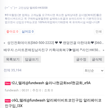
(☞ﾟヮﾟ)☞ 고민상담 텔레ID:HK5058
❗❗주의할점:(본 업체는 고개님들 요구하시면 최소한 실제상대폰 감시앱(복제폰)툴은
확인시켜드리고 꼭 구매하실분들한텐 실제테스트결과 보여드리며 이 기본적인것도
없으면서 선입요구하는곳은 100%허위업체이기때문에 꼭 유의하시길 바랍니다)❗❗
좋아요
0
싫어요
0
인쇄
«
성인전화데이트[060-500-2222] ♥ ♥ 랜덤연결 야한대화♥ [060-500-4444] ♥
배우자 스마트폰해킹남자친구 카톡대화복구▶️텔레↗라인:HK5058▶️카톡해킹/아이폰카카오톡해킹/아이폰해킹툴구매애인외도증거수집|핸드폰위치추적|복제폰|통화녹취|카카오톡조회|쌍둥이폰 카톡도청
»
목록보기
답글쓰기
글수정
글삭제
전체 35,194
t2J_텔레@fundwash 솔라나현금화sol현금화_e9A
New
fundwash
|
00:31
|
추천 0
|
조회 0
c6Q_텔레@fundwash 알리페이비트코인구입 알리페이코
New
인구입_l3X