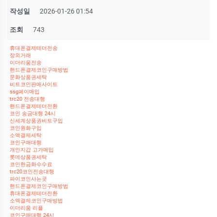
작성일
2026-01-26 01:54
조회
743
휴대폰결제테더전송
장외거래
이더리움전송
핸드폰결제코인구매방법
문화상품권세탁
비트코인판매사이트
ssg페이매입
trc20 전송대행
핸드폰결제테더전환
코인 송금대행 24시
신세계상품권비트구입
코인원화구입
소액결제세탁
코인구매대행
개인지갑 고가매입
롯데상품권세탁
코인현금화수수료
trc20코인전송대행
파이코인사는곳
핸드폰결제코인구매방법
휴대폰결제테더전환
소액결제코인구매방법
이더리움 리플
코인구매대행 24시