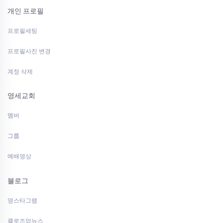
개인 프로필
프로필세팅
프로필사진 변경
계정 삭제
영세교회
멤버
그룹
예배영상
블로그
영스타그램
클로즈업뉴스