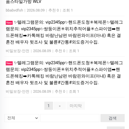
품스타일가방 WLV
bbabvdfsh
|
2026.08.09
|
추천 0
|
조회 1
✨텔레그램문의: vip2345pp✨핸드폰도청✳️복제폰✨텔레그
New
램문의: vip2345pp✨쌍둥이폰✳️위치추적어플✳️스파이앱➡️핸
드폰해킹➡️카톡해킹 바람난남편 바람핀와이프(아내) 혹은 결
혼전 배우자 뒷조사 및 불륜#간통#외도증거수집.
비밀보장-안전
|
2026.08.09
|
추천 0
|
조회 1
✨텔레그램문의: vip2345pp✨핸드폰도청✳️복제폰✨텔레그
New
램문의: vip2345pp✨쌍둥이폰✳️위치추적어플✳️스파이앱➡️핸
드폰해킹➡️카톡해킹 바람난남편 바람핀와이프(아내) 혹은 결
혼전 배우자 뒷조사 및 불륜#간통#외도증거수집.
비밀보장-안전
|
2026.08.09
|
추천 0
|
조회 1
1
»
마지막
검색