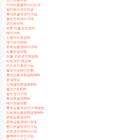
코인전송대행
이더리움클레식사는곳
알리페이코인전송
휴대폰결제코인구입
엘포인트테더구매
코인돈세탁
트론 리플코인판매
테더거래
신용카드현금화
테더코인판매
문화상품권테더구매
리플전송대행
리플 모든코인현금화
비트코인 현금화
카드코인충전가능
엘포인트테더전환
롯데상품권현금화94%
문상매입
소액결제현금화85%
엘포인트93%
알트코인구매
휴대폰결제85%
테더전송대행
롯데상품권코인구매방법
신세계상품권현금화94%
문화상품권세탁
문화상품권테더전송
핸드폰결제코인구입
비트코인판매사이트
블랙테더코인구입