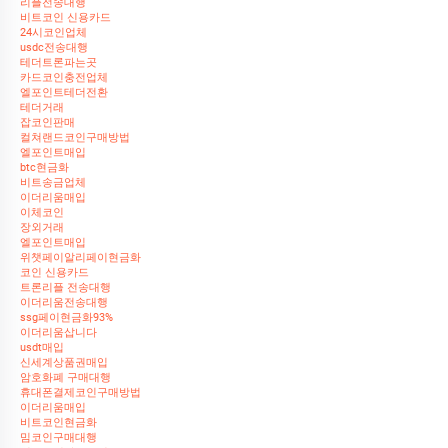
리플전송대행
비트코인 신용카드
24시코인업체
usdc전송대행
테더트론파는곳
카드코인충전업체
엘포인트테더전환
테더거래
잡코인판매
컬쳐랜드코인구매방법
엘포인트매입
btc현금화
비트송금업체
이더리움매입
이체코인
장외거래
엘포인트매입
위챗페이알리페이현금화
코인 신용카드
트론리플 전송대행
이더리움전송대행
ssg페이현금화93%
이더리움삽니다
usdt매입
신세계상품권매입
암호화폐 구매대행
휴대폰결제코인구매방법
이더리움매입
비트코인현금화
밈코인구매대행