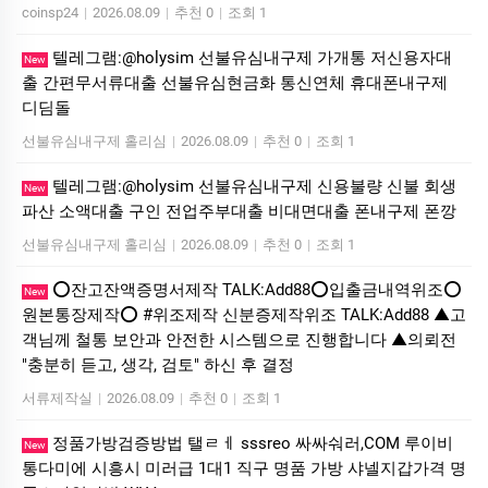
coinsp24
|
2026.08.09
|
추천 0
|
조회 1
텔레그램:@holysim 선불유심내구제 가개통 저신용자대
New
출 간편무서류대출 선불유심현금화 통신연체 휴대폰내구제
디딤돌
선불유심내구제 홀리심
|
2026.08.09
|
추천 0
|
조회 1
텔레그램:@holysim 선불유심내구제 신용불량 신불 회생
New
파산 소액대출 구인 전업주부대출 비대면대출 폰내구제 폰깡
선불유심내구제 홀리심
|
2026.08.09
|
추천 0
|
조회 1
⭕️잔고잔액증명서제작 TALK:Add88⭕️입출금내역위조⭕️
New
원본통장제작⭕️ #위조제작 신분증제작위조 TALK:Add88 ▲고
객님께 철통 보안과 안전한 시스템으로 진행합니다 ▲의뢰전
"충분히 듣고, 생각, 검토" 하신 후 결정
서류제작실
|
2026.08.09
|
추천 0
|
조회 1
정품가방검증방법 탤ㄹㅔ sssreo 싸싸숴러,COM 루이비
New
통다미에 시흥시 미러급 1대1 직구 명품 가방 샤넬지갑가격 명