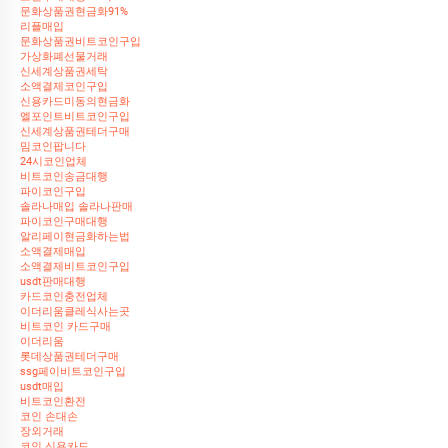
문화상품권현금화91%
리플매입
문화상품권비트코인구입
가상화폐선물거래
신세계상품권세탁
소액결제코인구입
신용카드미동의현금화
엘포인트비트코인구입
신세계상품권테더구매
밈코인팝니다
24시코인업체
비트코인송금대행
파이코인구입
솔라나매입 솔라나판매
파이코인구매대행
알리페이현금화하는법
소액결제매입
소액결제비트코인구입
usdt판매대행
카드코인충전업체
이더리움클레식사는곳
비트코인 카드구매
이더리움
롯데상품권테더구매
ssg페이비트코인구입
usdt매입
비트코인환전
코인 손대손
장외거래
코인 신용카드