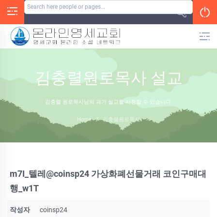
Skip
to
content
김충렬원로목사 설교
김충렬 원로목사님의 과거 설교를 시청할 수 있습니다.
Home
/
김충렬원로목사
m7I_텔레@coinsp24 가상화폐선물거래 코인구매대
행_w1T
작성자
coinsp24