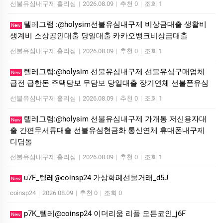
선불유심내구제 홀리심
|
2026.08.09
|
추천 0
|
조회 1
텔레그램 :@holysim선불유심내구제 비상금대출 생활비
New
생계비 소상공인대출 당일대출 카카오뱅크비상금대출
선불유심내구제 홀리심
|
2026.08.09
|
추천 0
|
조회 1
텔레그램:@holysim 선불유심내구제 선불유심구매업체
New
급전 급한돈 주택담보 무담보 당일대출 장기연체 선불폰유심
선불유심내구제 홀리심
|
2026.08.09
|
추천 0
|
조회 1
텔레그램:@holysim 선불유심내구제 가개통 저신용자대
New
출 간편무서류대출 선불유심현금화 통신연체 휴대폰내구제
디딤돌
선불유심내구제 홀리심
|
2026.08.09
|
추천 0
|
조회 1
u7F_텔레@coinsp24 가상화폐선물거래_d5J
New
coinsp24
|
2026.08.09
|
추천 0
|
조회 0
p7K_텔레@coinsp24 이더리움 리플 모든코인_j6F
New