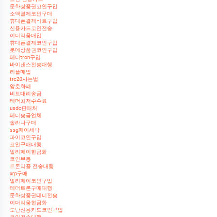
문화상품권코인구입
소액결제코인구매
휴대폰결제비트구입
신용카드코인전송
이더리움매입
휴대폰결제코인구입
롯데상품권코인구입
테더tron구입
바이낸스전송대행
리플매입
trc20사는법
암호화폐
비트대리송금
테더최저수수료
usdc판매처
테더송금업체
솔라나구매
ssg페이세탁
파이코인구입
코인구매대행
알리페이현금화
코인무통
트론리플 전송대행
xrp구매
알리페이코인구입
테더트론구매대행
문화상품권테더전송
이더리움현금화
도난신용카드코인구입