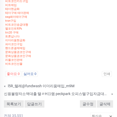
비트코인카드구입
비트매입
테더현금화
테더구매 테더판매
ssg페이테더구매
tron구입
비트코인송금대행
엘포인트93%
trc20 구매
트론삽니다
이더리움현금화
파이코인구입
핸드폰결제매입
문화상품권코인구매
문화상품권코인구매
리플코인판매
비트코인선물
좋아요
0
싫어요
0
인쇄
«
l5R_텔레@fundwash 이더리움매입_m9M
신용불량자소액대출 탤ㄹH끄램 peckpark 오피스텔구입자금대출 헤이플러스대출 페크박컨설팅 동두천시대학생저금리대출방법 CRQ
»
목록보기
답글쓰기
글수정
글삭제
전체 35,551