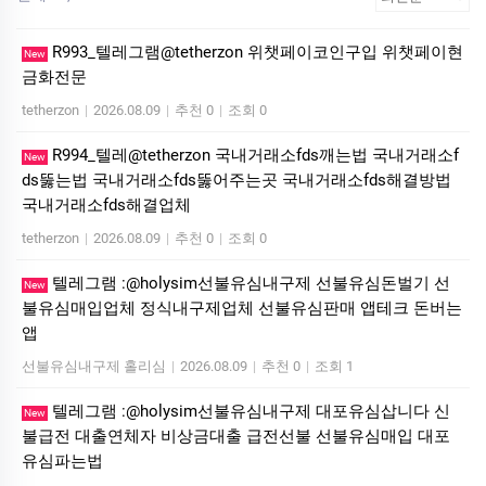
R993_텔레그램@tetherzon 위챗페이코인구입 위챗페이현
New
금화전문
tetherzon
|
2026.08.09
|
추천 0
|
조회 0
R994_텔레@tetherzon 국내거래소fds깨는법 국내거래소f
New
ds뚫는법 국내거래소fds뚫어주는곳 국내거래소fds해결방법
국내거래소fds해결업체
tetherzon
|
2026.08.09
|
추천 0
|
조회 0
텔레그램 :@holysim선불유심내구제 선불유심돈벌기 선
New
불유심매입업체 정식내구제업체 선불유심판매 앱테크 돈버는
앱
선불유심내구제 홀리심
|
2026.08.09
|
추천 0
|
조회 1
텔레그램 :@holysim선불유심내구제 대포유심삽니다 신
New
불급전 대출연체자 비상금대출 급전선불 선불유심매입 대포
유심파는법