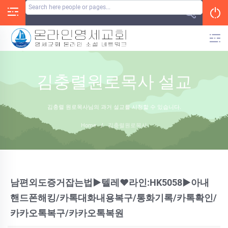
Skip
to
content
김충렬원로목사 설교
김충렬 원로목사님의 과거 설교를 시청할 수 있습니다.
Home
/
김충렬원로목사
남편외도증거잡는법▶️텔레♥라인:HK5058▶️아내
핸드폰해킹/카톡대화내용복구/통화기록/카톡확인/
카카오톡복구/카카오톡복원