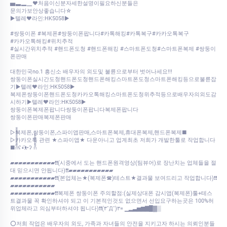
▅▃▂▁❤처음이신분자세한설명이필요하신분들은
문의가보안상좋습니다☆
▶️텔레♥라인:HK5058▶️
#쌍둥이폰 #복제폰#쌍둥이폰팝니다#카톡해킹#카톡복구#카카오톡복구
#카카오톡해킹#위치추적
#실시간위치추적 #핸드폰도청 #핸드폰해킹 #스마트폰도청#스마트폰복제 #쌍둥이
폰판매
대한민국no.1 흥신소 배우자의 외도및 불륜으로부터 벗어나세요!!!
쌍둥이폰실시간도청핸드폰도청핸드폰해킹스마트폰도청스마트폰해킹등으로불륜잡
기▶️텔레♥라인:HK5058▶️
복제폰쌍둥이폰핸드폰도청카카오톡해킹스마트폰도청위추적등으로배우자의외도감
시하기▶️텔레♥라인:HK5058▶️
쌍둥이폰복제폰팝니다쌍둥이폰팝니다복제폰팝니다
쌍둥이폰판매복제폰판매
▷복제폰,쌍둥이폰,스파이앱판매,스마트폰복제,휴대폰복제,핸드폰복제■
▷카카오톡 관련 ★스파이앱★ 다운아니고 업계최초 저희가 개발한툴로 작업합니다
■ก็็็็็็็็็็็็็ʕ•͡ᴥ•ʔ ก้้้้้้้้้้้
▰▰▰▰▰▰▰▰▰▰▰❗❗(시중에서 도는 핸드폰원격영상(팀뷰어)로 장난치는 업체들을 절
대 믿으시면 안됩니다)❗❗▰▰▰▰▰▰▰▰▰▰▰
▰▰▰▰▰▰▰▰▰▰▰❗❗(본업체는★(복제폰☎)테스트★결과물 보여드리고 작업합니다)❗❗
▰▰▰▰▰▰▰▰▰▰▰
▰▰▰▰▰▰▰▰▰▰▰❗❗복제폰 쌍둥이폰 주의할점:(실제상대폰 감시앱(복제폰)툴+테스
트결과물 꼭 확인하셔야 되고 이 기본적인것도 없으면서 선입요구하는곳은 100%허
위업체라고 의심부터하셔야 됩니다)❗❗(۳˚Д˚)۳= ▁▂▃▅▆▇█▓▒
⭕저희 작업은 배우자의 외도, 가족과 자녀들의 안전을 지키고자 하시는 의뢰인분들