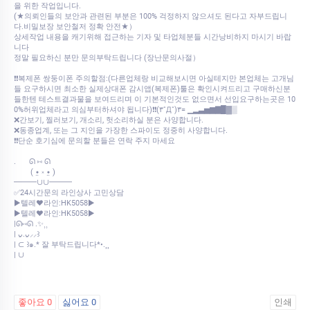
을 위한 작업입니다.
(★의뢰인들의 보안과 관련된 부분은 100% 걱정하지 않으셔도 된다고 자부드립니
다.비밀보장 보안철저 정확 안전★）
상세작업 내용을 캐기위해 접근하는 기자 및 타업체분들 시간낭비하지 마시기 바랍
니다
정말 필요하신 분만 문의부탁드립니다 (장난문의사절）
❗❗복제폰 쌍둥이폰 주의할점:(다른업체랑 비교해보시면 아실테지만 본업체는 고개님
들 요구하시면 최소한 실제상대폰 감시앱(복제폰)툴은 확인시켜드리고 구매하신분
들한텐 테스트결과물을 보여드리며 이 기본적인것도 없으면서 선입요구하는곳은 10
0%허위업체라고 의심부터하셔야 됩니다)❗❗(۳˚Д˚)۳= ▁▂▃▅▆▇█▓▒
❌간보기, 찔러보기, 개소리, 헛소리하실 분은 사양합니다.
❌동종업계, 또는 그 지인을 가장한 스파이도 정중히 사양합니다.
❗❗단순 호기심에 문의할 분들은 연락 주지 마세요
.⠀⠀ ᘏ ⑅ ᘏ
⠀⠀⠀( •̤ ༝ •̤ )
━━━∪∪━━━
✅24시간문의 라인상사 고민상담
▶️텔레♥라인:HK5058▶️
▶️텔레♥라인:HK5058▶️
|ᘏ⑅ᘏ .✨⸒⸒
| ᴗ͈.ᴗ͈⸝⸝꒱
| ⊂ ꒱๑.* 잘 부탁드립니다*•.¸¸
| ∪
좋아요
0
싫어요
0
인쇄