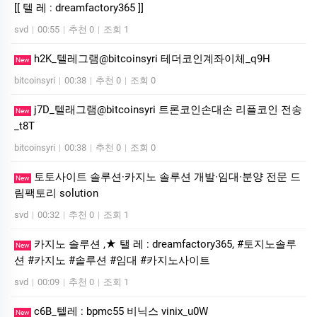
[[ 텔 레 : dreamfactory365 ]]
svd
|
00:55
|
추천 0
|
조회 1
h2K_텔레그램@bitcoinsyri 테더코인계좌이체_q9H
New
bitcoinsyri
|
00:38
|
추천 0
|
조회 0
j7D_텔래그램@bitcoinsyri 트론코인손대손 리플코인 전송
New
_t8T
bitcoinsyri
|
00:38
|
추천 0
|
조회 0
토토사이트 솔루션·카지노 솔루션 개발·임대·분양 전문 드
New
림팩토리 solution
svd
|
00:32
|
추천 0
|
조회 1
카지노 솔루션 ,★ 탤 레 : dreamfactory365, #토지노솔루
New
션 #카지노 #솔루션 #임대 #카지노사이트
svd
|
00:09
|
추천 0
|
조회 1
c6B_텔레 : bpmc55 비닉스 vinix_u0W
New