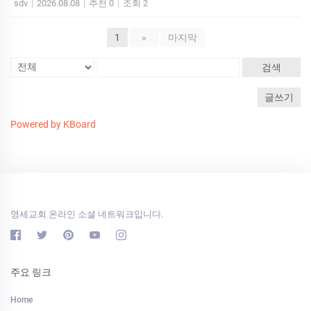
sdv
|
2026.08.08
|
추천 0
|
조회 2
1
»
마지막
검색
글쓰기
Powered by KBoard
영세교회 온라인 소셜 네트워크입니다.
주요 링크
Home