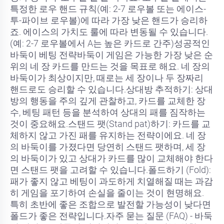
특정한 로우 핸드 규칙(예: 2-7 로우볼 또는 에이스-
투-파이브 로우볼)에 따라 가장 낮은 핸드가 승리하
죠. 에이스의 가치도 룰에 따라 변동될 수 있습니다.
(예: 2-7 로우볼에서 A는 높은 카드로 간주)성공적인
바둑이 베팅 전략바둑이 게임은 가능한 가장 낮은 순
위의 네 장 카드를 만드는 것을 목표로 해요. 네 장의
바둑이가 최상이지만, 때로는 세 장이나 두 장짜리
핸드로도 승리할 수 있습니다.상대방 추적하기: 상대
방의 행동을 주의 깊게 관찰하고, 카드를 교체한 장
수, 베팅 패턴 등을 분석하여 상대의 패를 짐작하는
것이 중요해요.스탠드 팻(Stand pat)하기: 카드를 교
체하지 않고 가진 패를 유지하는 전략이에요. 네 장
의 바둑이를 가졌다면 당연히 스탠드 팻하며, 세 장
의 바둑이가 있고 상대가 카드를 많이 교체해야 한다
면 스탠드 팻을 고려할 수 있습니다.폴드하기 (Fold):
패가 좋지 않고 베팅이 과도하게 치열해질 때는 과감
히 게임을 포기하여 손실을 줄이는 것이 현명해요.
특히 초반에 좋은 조합으로 발전할 가능성이 낮다면
폴드가 좋은 전략입니다.자주 묻는 질문 (FAQ) - 바둑