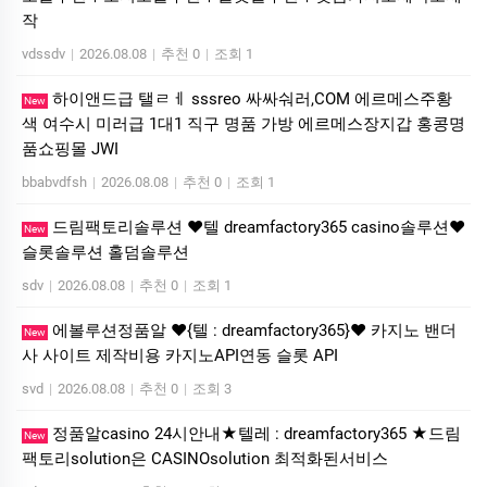
작
vdssdv
|
2026.08.08
|
추천 0
|
조회 1
하이앤드급 탤ㄹㅔ sssreo 싸싸숴러,COM 에르메스주황
New
색 여수시 미러급 1대1 직구 명품 가방 에르메스장지갑 홍콩명
품쇼핑몰 JWI
bbabvdfsh
|
2026.08.08
|
추천 0
|
조회 1
드림팩토리솔루션 ❤️텔 dreamfactory365 casino솔루션❤️
New
슬롯솔루션 홀덤솔루션
sdv
|
2026.08.08
|
추천 0
|
조회 1
에볼루션정품알 ❤️{텔 : dreamfactory365}❤️ 카지노 밴더
New
사 사이트 제작비용 카지노API연동 슬롯 API
svd
|
2026.08.08
|
추천 0
|
조회 3
정품알casino 24시안내★텔레 : dreamfactory365 ★드림
New
팩토리solution은 CASINOsolution 최적화된서비스