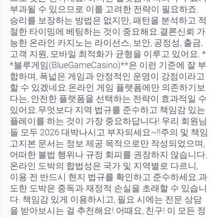
부과될 수 있으므로 이를 고려한 전략이 필요하죠.
승리를 보장하는 방법은 없지만, 패턴을 분석하고 적
절한 타이밍에 베팅하는 것이 중요해요.결론신뢰 가
능한 온라인 카지노는 라이선스, 보안, 공정성, 출금,
고객 지원, 모바일 최적화가 균형을 이루고 있어요. *
*블루게임(BlueGameCasino)**은 이런 기준에 잘 부
합하며, 폭넓은 게임과 안정적인 운영이 강점이라고
할 수 있겠네요.온라인 게임 플랫폼에만 의존하기보
다는, 안전한 플랫폼을 선택하는 전략이 효과적일 수
있어요.무엇보다 지역 법규를 준수하고 책임감 있는
플레이를 하는 것이 가장 중요하답니다! 우리 회원님
들 모두 2026 대박나시고 부자되세요~!!주의 및 책임
고지본 문서는 정보 제공 목적으로만 작성되었으며,
어떠한 불법 행위나 규정 회피를 권장하지 않습니다.
온라인 도박의 합법성은 국가 및 지역별로 다르니,
이용 전 반드시 현지 법규를 확인하고 준수하세요.과
도한 도박은 중독과 재정적 손실을 초래할 수 있습니
다. 책임감 있게 이용하시고, 필요 시에는 전문 상담
을 받아보시는 걸 추천해요! 어때요, 친구! 이 모든 정