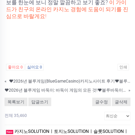
보를 한눈에 보니 정말 깔끔하고 보기 좋죠?
이 가이
드가 친구의 온라인 카지노 경험에 도움이 되기를 진
심으로 바랄게요!
좋아요
0
싫어요
0
인쇄
«
❤️2026년 블루게임(BlueGameCasino)카지노사이트 후기❤️블루게임(BlueGameCasino)온라인카지노 후기>❤️
❤️2026년 블루게임 바둑이: 바둑이 게임의 모든 것!❤️블루바둑이 실전에서 바로 쓰는 베팅 전략❤️
»
목록보기
답글쓰기
글수정
글삭제
전체 35,460
카­지노SOLUTIONㅣ토지노SOLUTIONㅣ슬롯SOLUTIONㅣ
New