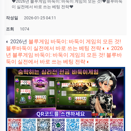
❤️2026년 블루게임 바둑이: 바둑이 게임의 모든 것!❤️블루바둑
이 실전에서 바로 쓰는 베팅 전략❤️
작성일
2026-01-25 04:11
조회
1074
◐ 2026년
블루게임 바둑이: 바둑이 게임의 모든 것!
블루바둑이 실전에서 바로 쓰는 베팅 전략 ◐
◐ 2026
년 블루게임 바둑이: 바둑이 게임의 모든 것! 블루바
둑이 실전에서 바로 쓰는 베팅 전략 ◐