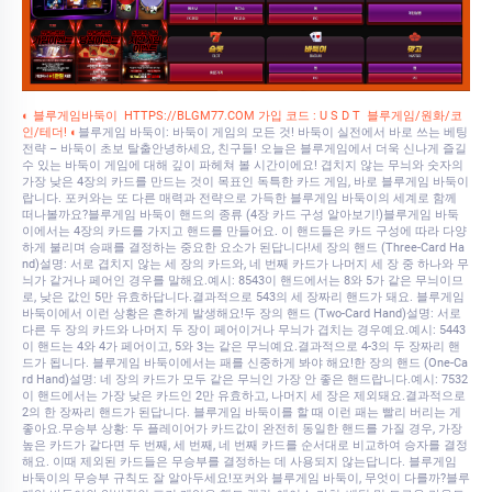
◐ 블루게임바둑이 HTTPS://BLGM77.COM 가입 코드 : U S D T 블루게임/원화/코
인/테더! ◐
블루게임 바둑이: 바둑이 게임의 모든 것! 바둑이 실전에서 바로 쓰는 베팅
전략 – 바둑이 초보 탈출안녕하세요, 친구들! 오늘은 블루게임에서 더욱 신나게 즐길
수 있는 바둑이 게임에 대해 깊이 파헤쳐 볼 시간이에요! 겹치지 않는 무늬와 숫자의
가장 낮은 4장의 카드를 만드는 것이 목표인 독특한 카드 게임, 바로 블루게임 바둑이
랍니다. 포커와는 또 다른 매력과 전략으로 가득한 블루게임 바둑이의 세계로 함께
떠나볼까요?블루게임 바둑이 핸드의 종류 (4장 카드 구성 알아보기!)블루게임 바둑
이에서는 4장의 카드를 가지고 핸드를 만들어요. 이 핸드들은 카드 구성에 따라 다양
하게 불리며 승패를 결정하는 중요한 요소가 된답니다!세 장의 핸드 (Three-Card Ha
nd)설명: 서로 겹치지 않는 세 장의 카드와, 네 번째 카드가 나머지 세 장 중 하나와 무
늬가 같거나 페어인 경우를 말해요.예시: 8543이 핸드에서는 8와 5가 같은 무늬이므
로, 낮은 값인 5만 유효하답니다.결과적으로 543의 세 장짜리 핸드가 돼요. 블루게임
바둑이에서 이런 상황은 흔하게 발생해요!두 장의 핸드 (Two-Card Hand)설명: 서로
다른 두 장의 카드와 나머지 두 장이 페어이거나 무늬가 겹치는 경우예요.예시: 5443
이 핸드는 4와 4가 페어이고, 5와 3는 같은 무늬예요.결과적으로 4-3의 두 장짜리 핸
드가 됩니다. 블루게임 바둑이에서는 패를 신중하게 봐야 해요!한 장의 핸드 (One-Ca
rd Hand)설명: 네 장의 카드가 모두 같은 무늬인 가장 안 좋은 핸드랍니다.예시: 7532
이 핸드에서는 가장 낮은 카드인 2만 유효하고, 나머지 세 장은 제외돼요.결과적으로
2의 한 장짜리 핸드가 된답니다. 블루게임 바둑이를 할 때 이런 패는 빨리 버리는 게
좋아요.무승부 상황: 두 플레이어가 카드값이 완전히 동일한 핸드를 가질 경우, 가장
높은 카드가 같다면 두 번째, 세 번째, 네 번째 카드를 순서대로 비교하여 승자를 결정
해요. 이때 제외된 카드들은 무승부를 결정하는 데 사용되지 않는답니다. 블루게임
바둑이의 무승부 규칙도 잘 알아두세요!포커와 블루게임 바둑이, 무엇이 다를까?블루