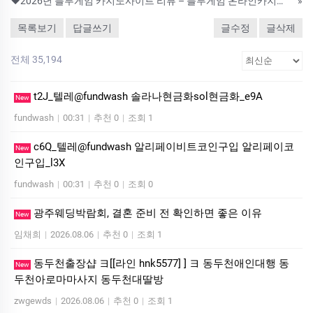
❤️2026년 블루게임 카지노사이트 리뷰 – 블루게임 온라인카지노 추천 리스트 정보>❤️
»
목록보기
답글쓰기
글수정
글삭제
전체 35,194
t2J_텔레@fundwash 솔라나현금화sol현금화_e9A
New
fundwash
|
00:31
|
추천 0
|
조회 1
c6Q_텔레@fundwash 알리페이비트코인구입 알리페이코
New
인구입_l3X
fundwash
|
00:31
|
추천 0
|
조회 0
광주웨딩박람회, 결혼 준비 전 확인하면 좋은 이유
New
임채희
|
2026.08.06
|
추천 0
|
조회 1
동두천출장샵 ヨ[[라인 hnk5577] ] ヨ 동두천애인대행 동
New
두천아로마마사지 동두천대딸방
zwgewds
|
2026.08.06
|
추천 0
|
조회 1