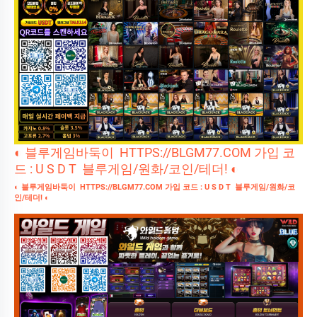
◐ 블루게임바둑이 HTTPS://BLGM77.COM 가입 코
드 : U S D T 블루게임/원화/코인/테더! ◐
◐ 블루게임바둑이 HTTPS://BLGM77.COM 가입 코드 : U S D T 블루게임/원화/코
인/테더! ◐