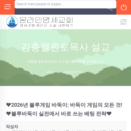
Skip
to
content
김충렬원로목사 설교
김충렬 원로목사님의 과거 설교를 시청할 수 있습니다.
Home
/
김충렬원로목사
❤️2026년 블루게임 바둑이: 바둑이 게임의 모든 것!
❤️블루바둑이 실전에서 바로 쓰는 베팅 전략❤️
작성자