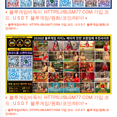
◐ 블루게임바둑이 HTTPS://BLGM77.COM 가입 코
드 : U S D T 블루게임/원화/코인/테더! ◐
◐ 블루게임바둑이 HTTPS://BLGM77.COM 가입 코드 : U S D T 블루게임/원화/코
인/테더! ◐
◐ 블루게임바둑이 HTTPS://BLGM77.COM 가입 코
드 : U S D T 블루게임/원화/코인/테더! ◐
◐ 블루게임바둑이 HTTPS://BLGM77.COM 가입 코드 : U S D T 블루게임/원화/코
인/테더! ◐