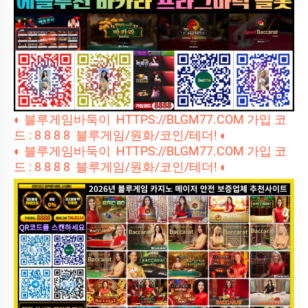
◐ 블루게임바둑이
HTTPS://BLGM77.COM
가입 코
드 : 8 8 8 8 블루게임/원화/코인/테더! ◐
◐ 블루게임바둑이
HTTPS://BLGM77.COM
가입 코
드 : 8 8 8 8 블루게임/원화/코인/테더! ◐