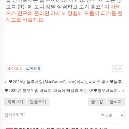
보를 한눈에 보니 정말 깔끔하고 보기 좋죠?
이 가이
드가 친구의 온라인 카지노 경험에 도움이 되기를 진
심으로 바랄게요!
좋아요
0
싫어요
0
인쇄
«
❤️2026년 블루게임(BlueGameCasino)카지노사이트 후기❤️블루게임(BlueGameCasino)온라인카지노 후기>❤️
❤️2026년 블루게임 바둑이: 바둑이 게임의 모든 것!❤️블루바둑이 실전에서 바로 쓰는 베팅 전략❤️
»
목록보기
답글쓰기
글수정
글삭제
전체 35,192