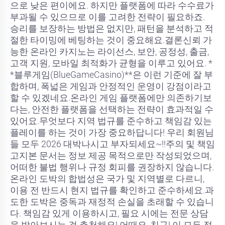
으로 낮은 편이에요. 하지만 플랫폼에 따라 수수료가
부과될 수 있으므로 이를 고려한 전략이 필요하죠.
승리를 보장하는 방법은 없지만, 패턴을 분석하고 적
절한 타이밍에 베팅하는 것이 중요해요.결론신뢰 가
능한 온라인 카지노는 라이선스, 보안, 공정성, 출금,
고객 지원, 모바일 최적화가 균형을 이루고 있어요. *
*블루게임(BlueGameCasino)**은 이런 기준에 잘 부
합하며, 폭넓은 게임과 안정적인 운영이 강점이라고
할 수 있겠네요.온라인 게임 플랫폼에만 의존하기보
다는, 안전한 플랫폼을 선택하는 전략이 효과적일 수
있어요.무엇보다 지역 법규를 준수하고 책임감 있는
플레이를 하는 것이 가장 중요하답니다! 우리 회원님
들 모두 2026 대박나시고 부자되세요~!!주의 및 책임
고지본 문서는 정보 제공 목적으로만 작성되었으며,
어떠한 불법 행위나 규정 회피를 권장하지 않습니다.
온라인 도박의 합법성은 국가 및 지역별로 다르니,
이용 전 반드시 현지 법규를 확인하고 준수하세요.과
도한 도박은 중독과 재정적 손실을 초래할 수 있습니
다. 책임감 있게 이용하시고, 필요 시에는 전문 상담
을 받아보시는 걸 추천해요! 어때요, 친구! 이 모든 정