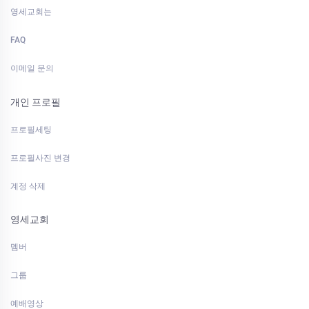
영세교회는
FAQ
이메일 문의
개인 프로필
프로필세팅
프로필사진 변경
계정 삭제
영세교회
멤버
그룹
예배영상