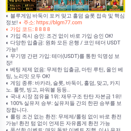
◐ 블루게임 바둑이 포커 맞고 홀덤 슬롯 접속 및 핵심
정보!
◐ 주소:
https://blgm77.com
◐ 가입 코드: 8 8 8 8
◐ 가입 즉시 승인: 조건 없이 바로 가입 승인 OK!
◐ 다양한 입출금: 원화 모든 은행 / 코인 테더 USDT
가능!
◐ 무기명 간편 가입: 테더(USDT)를 통한 익명성 보
장!
◐ 베팅 제제 없음: 무제한 입출금, 마틴 루틴, 올인 베
팅, 노리밋 모두 OK!
◐ 게임 종류: 바카라, 슬롯, 바둑이, 홀덤, 맞고, 카지
노. 룰렛, 빙고, 파워볼 등등..
◐ 국내 시장 점유율 1위: 재무구조 탄탄 자본금 1위!
◐ 100% 실유저 승부: 실유저들 간의 한판 승부를 보
장합니다.
◐ 롤링 조건 없는 환전: 무제제/롤링 없이 바로 환전
가능! 환전 텀 없이 언제든 자유롭게 환전 가능
◐ 풍성한 이벤트: 매일 돌발 이벤트 진행, 이사 유저