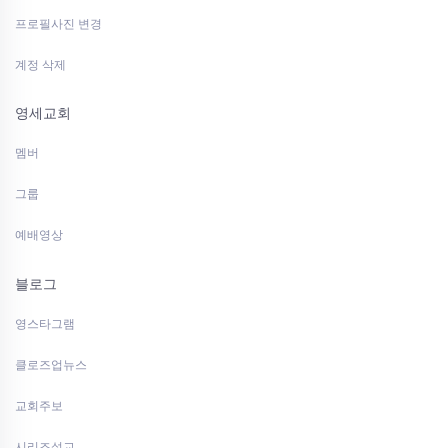
프로필사진 변경
계정 삭제
영세교회
멤버
그룹
예배영상
블로그
영스타그램
클로즈업뉴스
교회주보
시리즈설교