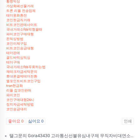
횡령믹싱
가상화폐선물거래
트론 리플 전송업체
태더원화환전
코인현금직거래
비트코인판매사이트
국내거래소fds막혔을때
파이코인구매대행
돈믹싱방법
코인이체구입
비트코인송금대행
테더판매
골드바믹싱믹싱
테더구매
국내거래소fds우회하는법
재테크자금세탁문의
휴대폰결제테더전환
엘포인트비트코인구입
tron현금화
리플 잡코인판매
파이코인
코인구매대행24시
정치자금세탁방법
코인송금대리
좋아요
0
싫어요
0
인쇄
«
탤그문의 Gora43430 고라통신선불유심내구제 무직자비대면소액대출 선불폰유심개통방법 긴급소액대출내구제 2026년철원군당일소액급전대출 SMR