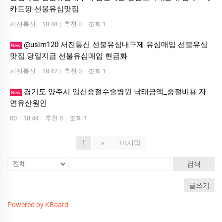
카드깡 선불유심맛집
서진통신
|
18:48
|
추천 0
|
조회 1
@usim120 서진통신 선불유심내구제 유심매입 선불유심
New
맛집 당일지급 선불유심매입 현금화
서진통신
|
18:47
|
추천 0
|
조회 1
경기도 양주시 임신중절수술병원 낙태금액_중절비용 자
New
연유산원인
00
|
18:44
|
추천 0
|
조회 1
1
»
마지막
검색
글쓰기
Powered by KBoard