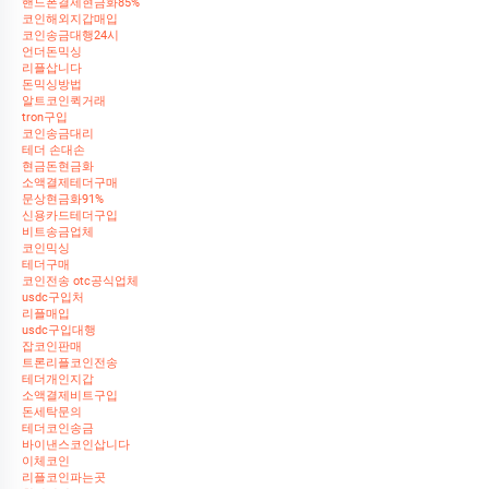
핸드폰결제현금화85%
코인해외지갑매입
코인송금대행24시
언더돈믹싱
리플삽니다
돈믹싱방법
알트코인퀵거래
tron구입
코인송금대리
테더 손대손
현금돈현금화
소액결제테더구매
문상현금화91%
신용카드테더구입
비트송금업체
코인믹싱
테더구매
코인전송 otc공식업체
usdc구입처
리플매입
usdc구입대행
잡코인판매
트론리플코인전송
테더개인지갑
소액결제비트구입
돈세탁문의
테더코인송금
바이낸스코인삽니다
이체코인
리플코인파는곳