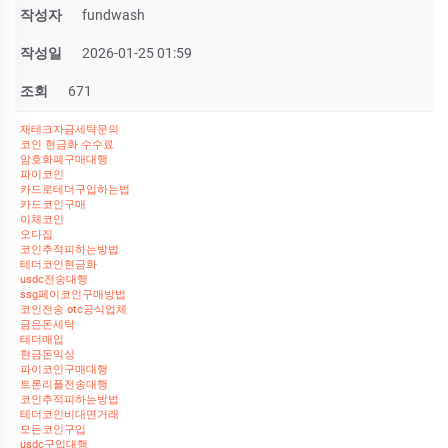
작성자
fundwash
작성일
2026-01-25 01:59
조회
671
재테크자금세탁문의
코인 현금화 수수료
암호화폐구매대행
파이코인
카드로테더구입하는법
카드코인구매
이체코인
오다집
코인추적피하는방법
테더코인현금화
usdc전송대행
ssg페이코인구매방법
코인전송 otc공식업체
금은돈세탁
테더매입
현금돈믹싱
파이코인구매대행
트론리플전송대행
코인추적피하는방법
테더코인비대면거래
모든코인구입
usdc구입대행