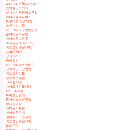
국내거래소fds깨는법
코인현금직거래
신세계상품권비트구입
이더리움메타마스크
트론리플 전송대행
코인대리송금
카드로테더구입하는법
솔라나원화구입
이더리움파는곳
휴대폰결제비트구입
비트코인송금대행
usdc구입처
장외거래소
파이코인
카드로테더코인매입
정치자금믹싱방법
비트코인선물
탈세하는방법
usdc판매처
가상화폐선물거래
btc구매대행
파이코인판매
문상비트코인구입
탈세돈세탁
테더원화환전
이더리움판매
알리페이코인구입
비트코인송금대행
블테구입