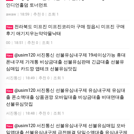
인디언홀덤 토너먼트
awaw
|
18:59
|
추천 0
|
조회 1
전라북도 미프진 미프진코리아 구매 정읍시 미프진 구매
New
후기 애기지우는약약물낙태
00
|
18:51
|
추천 0
|
조회 1
@usim120 서진통신 선불유심내구제 19세이상가능 휴대
New
폰내구제 가개통 비상금대출 선불유심판매 긴급대출 선불유
심매입 카드깡 앱테크 선불유심맛집
서진통신
|
18:49
|
추천 0
|
조회 1
@usim120 서진통신 선불유심내구제 유심내구제 유심대
New
출 폰소액대출 상품권깡 모바일대출 비상금대출 비대면대출
선불유심맛집
서진통신
|
18:48
|
추천 0
|
조회 1
@usim120 서진통신 선불유심내구제 선불유심매입 모바
New
일앱대출 선불유심내구제 급전해결 당일소액대출 유심내구제