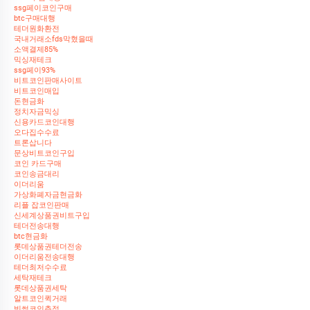
ssg페이코인구매
btc구매대행
테더원화환전
국내거래소fds막혔을때
소액결제85%
믹싱재테크
ssg페이93%
비트코인판매사이트
비트코인매입
돈현금화
정치자금믹싱
신용카드코인대행
오다집수수료
트론삽니다
문상비트코인구입
코인 카드구매
코인송금대리
이더리움
가상화폐자금현금화
리플 잡코인판매
신세계상품권비트구입
테더전송대행
btc현금화
롯데상품권테더전송
이더리움전송대행
테더최저수수료
세탁재테크
롯데상품권세탁
알트코인퀵거래
빗썸코인추적