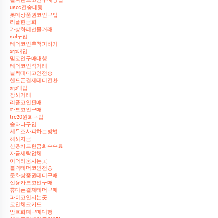
컬쳐랜드코인구매방법
usdc전송대행
롯데상품권코인구입
리플현금화
가상화폐선물거래
sol구입
테더코인추척피하기
xrp매입
밈코인구매대행
테더코인직거래
블랙테더코인전송
핸드폰결제테더전환
xrp매입
장외거래
리플코인판매
카드코인구매
trc20원화구입
솔라나구입
세무조사피하는방법
해외자금
신용카드현금화수수료
자금세탁업체
이더리움사는곳
블랙테더코인전송
문화상품권테더구매
신용카드코인구매
휴대폰결제테더구매
파이코인사는곳
코인체크카드
암호화폐구매대행