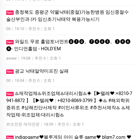
충청북도 증평군 약물낙태(중절)가능한병원 임신중절수
New
술산부인과 |카 임신초기낙­태약 복용가능시기
00
|
19:10
|
추천 0
|
조회 1
와일드 무료 홀덤토너먼트⓿❶⓿。❼❹❻❺。❸❹❻
New
❹- 인디언홀덤 - HOLD'EM
awaw
|
19:08
|
추천 0
|
조회 1
광교 낙태알약미­프진 실패
New
00
|
19:04
|
추천 0
|
조회 1
♨️제작업체♨️위조업체♨️대리시험♨️◈【▶텔레♥:+8210-7
New
941-8872 】【▶텔레♥ : +8210-8069-3799 】◈♨️ #해외학위
증위조 #상해진단서제작 #이민서류위조 #추천서제작♨️ ♨️제
작업체-위조업체-대리시험♨️
위조전문-제작전문
|
18:59
|
추천 0
|
조회 1
indigogame❤️블루게임 아이 슬롯 game❤️ blgm7.com ❤️
New