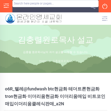
Skip
to
content
김충렬원로목사 설교
김충렬 원로목사님의 과거 설교를 시청할 수 있습니다.
Home
/
김충렬원로목사
o6R_텔레@fundwash btc현금화 테더트론현금화
tron현금화 이더리움현금화 이더리움매입 비트코인
매입이더리움클레식판매_a2N