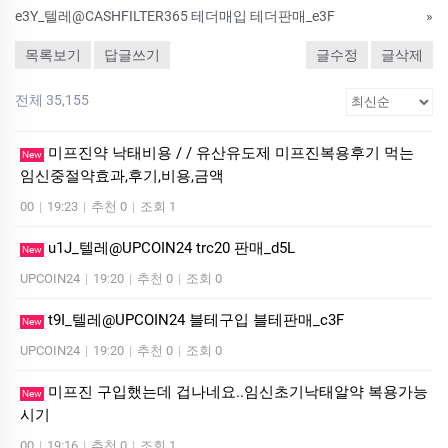
e3Y_텔레@CASHFILTER365 테더매입 테더판매_e3F
»
목록보기
답글쓰기
글수정
글삭제
전체 35,155
미프진약 낙태비용 / / 유산유도제 미프진복용후기 먹는
New
임신중절약효과,후기,비용,금액
00
|
19:23
|
추천 0
|
조회 1
u1J_텔레@UPCOIN24 trc20 판매_d5L
New
UPCOIN24
|
19:20
|
추천 0
|
조회 0
t9I_텔레@UPCOIN24 블테구입 블테판매_c3F
New
UPCOIN24
|
19:20
|
추천 0
|
조회 0
미프진 구입했는데 겁나네요..임신초기낙­태알약 복용가능
New
시기
00
|
19:16
|
추천 0
|
조회 1