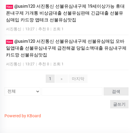
@usim120 서진통신 선불유심내구제 19세이상가능 휴대
New
폰내구제 가개통 비상금대출 선불유심판매 긴급대출 선불유
심매입 카드깡 앱테크 선불유심맛집
서진통신
|
13:27
|
추천 0
|
조회 1
@usim120 서진통신 선불유심내구제 선불유심매입 모바
New
일앱대출 선불유심내구제 급전해결 당일소액대출 유심내구제
카드깡 선불유심맛집
서진통신
|
13:27
|
추천 0
|
조회 1
1
»
마지막
검색
글쓰기
Powered by KBoard