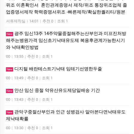
위조 이혼확인서 혼인관계증명서 제작/위조 통장위조업체 졸
업증명서제작 학력증명서위조 -빠른제작/확실한퀄리티/원본
서류제작실
|
14:01
|
추천 0
|
조회 1
광주 임신13주 14주약물중절해주는산부인과 미프진처방
New
해주는병원가격 임신초기낙태유도제 복용후관계가능한시기
와 낙태확인방법
00
|
13:55
|
추천 0
|
조회 1
디지털 배란테스트기낙태 임테기선명한두줄
New
00
|
13:49
|
추천 0
|
조회 1
안산 임신 중절 약유산유도제당일배송 기간
New
00
|
13:43
|
추천 0
|
조회 1
관악구중절산부인과 인근 성병검사 알아본다면낙태유도
New
제낙태확률
00
|
13:30
|
추천 0
|
조회 1