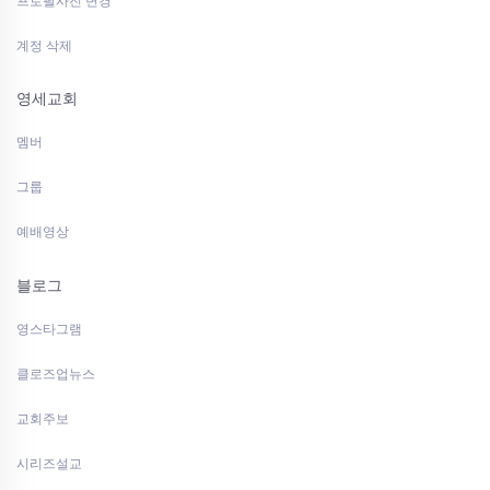
프로필사진 변경
계정 삭제
영세교회
멤버
그룹
예배영상
블로그
영스타그램
클로즈업뉴스
교회주보
시리즈설교