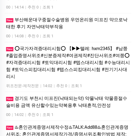
00
|
14:14
|
추천 0
|
조회 1
부산해운대구중절수술병원 우먼온리원 미프진 약으로낙
New
태한 후기 자연낙태약부작용
00
|
14:08
|
추천 0
|
조회 1
⭕️국가자격증대리시험⭕️ 【▶▶텔레: hxm2345】 #남쯩
New
#졸업증명서위조#신분증제작#여권제작#진단서위조#여쯩⭕️
#자격증대리시험 #토익대리시험 #텝스대리시험 #수능대리시
험 #토익스피킹대리시험 #텝스스피킹대리시험 #전기기사대
리시
위조전문-제작전문
|
14:02
|
추천 0
|
조회 1
경기도 부천시 미프진(낙태되는약) 약물낙태 약물중절수
New
술비용 금액 유산할수있는약복용후 낙태흔적,안전성
00
|
14:02
|
추천 0
|
조회 1
♨️혼인관계증명서제작수정♨️TALK:Add88♨️혼인관계증명
New
서위조: 혼인관계증명서제작가격/증명서위조확인방법 제작: