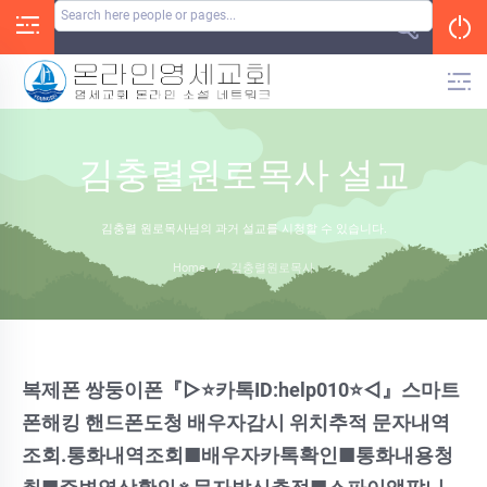
Skip
to
content
김충렬원로목사 설교
김충렬 원로목사님의 과거 설교를 시청할 수 있습니다.
Home
/
김충렬원로목사
복제폰 쌍둥이폰『▷⭐카톡ID:help010⭐◁』스마트
폰해킹 핸드폰도청 배우자감시 위치추적 문자내역
조회.통화내역조회■배우자카톡확인■통화내용청