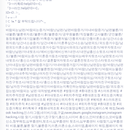
『▷⭐카톡ID:help010⭐◁』
『▷⭐라인:help010⭐◁』
|ᘏ⑅ᘏ .✨⸒⸒
| ᴗ͈.ᴗ͈⸝⸝꒱
| ⊂ ꒱๑.* 잘 부탁드립니다*•.¸¸
| ∪
바람피는남편/바람피는증거/바람난남편/남편바람증거/아내바람증거/남편불륜/아
내불륜/불륜위자료/불륜이혼/불륜증거/공무원불륜/직장불륜/교사불륜/군인불륜/
동창회불륜/대기업불륜/카톡증거/불륜처벌/간통위자료/간통이혼소송/상간녀소송
위자료/상간녀소송증거/상간녀복수/이혼후상간녀소송/남편외도/외도증거수집/남
편외도이혼소송/남편외도증거수집/직장상사와외도/남편외도증거/배우자뒷조사/
바람난남편/아내뒷조사/예비신랑/예비신부/내연녀/내연남흥신소뒷조사/배우자외
도/불륜/바람피는증거/이혼증거등조사방법/바람피는배우자뒷조사/남편뒷조사/아
내뒷조사/흥신소사람뒷조사/결혼할여자뒷조사/결혼전뒷조사/인스타뒷조사/바람
난아내잡는법/남편바람증거잡기/아내바람증거잡기/바람난남편잡는법/바람난남편
잡기/아내불륜현장/남편불륜현장/바람난아내증거/바람난남편찾기/바람피는물증/
바람난아내추적/바람난여자친구/바람난남자친구/바람난애인/바람피는애인/남자
친구바람/여자친구바람/여자친구바람의심/남자친구바람의심/여자친구뒷조사/남
자친구뒷조사/애인뒷조사/흥신소뒷조사방법/남친바람잡는법/여자친구바람잡는
법/남자친구바람잡는법/애인이바람피는지확인하는방법/남편바람잡는법/외도증거
잡는법/바람피는 남편 대처방법,#복제폰 #쌍둥이폰 #휴대폰도청 #스마트폰해킹 #
위치추적전문 #남편뒷조사 #아내뒷조사 #위치추적앱 #휴대폰도청 #외도증거확보
#카톡복구 #통화내역서조회 #문자발신위치추적 #쌍둥이폰 #복제폰 #스마트폰도
청 #위치추적 #스파이앱 #남편뒷조사 #아내뒷조사 #위치추적앱 #휴대폰도청 #외
도증거확보 #카톡복구 #통화내역조회 #사진동영상확인,포렌식,페이스북 해킹,faceb
ook hacking,인스타그램,네이버,다음,구글,naver,daum.google,instagram,instagram
hacking,사람 찾기,사람찾기,친구찾기,흥신소,사이버 흥신소,인터넷흥신소,모바일흥
신소,청부해킹,심부름센터,뒷조사,심부름센터 뒷조사,심부름센터 사람찾기,심부름센
터 비용,불륜,불륜 찾기,불륜증거,이혼,이혼소송,스파이앱,홈페이지 해킹,웹페이지 해