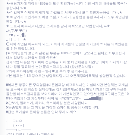
★-해당기기에 저장된 내용들은 모두 확인가능하시며 이전 삭제된 내용들도 복구가
능합니다.ᯓ★
★-작업이후 삭제된 메세지 및 파일들은 서버내에서 모두 확인가능하십니다ᯓ★
★-해당기기 코인거래소 어플 스캠, 카드사기, 금융앱을 통한 3자 사기 모두 작업진행
안합니다.ᯓ★
★-오로지 배우자,아내,연인 스마트폰 감시 목적으로만 작업합니다,.ᯓ★
../(,")\♥ ♥(".)
.../♥\. = ./█\.
.._| |_ .._| |_ ★
⭕저희 작업은 배우자의 외도, 가족과 자녀들의 안전을 지키고자 하시는 의뢰인분들
을 위한 작업입니다.
(★의뢰인들의 보안과 관련된 부분은 100% 걱정하지 않으셔도 된다고 자부드립니
다.비밀보장 보안철저 정확 안전★）
상세작업 내용을 캐기위해 접근하는 기자 및 타업체분들 시간낭비하지 마시기 바랍
니다 정말 필요하신 분만 문의부탁드립니다 (장난문의사절）
✅카톡 추가하실때 꼭 친구에서 ID로 추가 후 문의주세요
✅본 업체는 1:1채팅으로만 상담해드립니다 오픈채팅$카톡채널 상담한적 없습니다
❗❗복제폰 쌍둥이폰 주의할점:(다른업체랑 비교해보시면 아실테지만 본업체는 고개님
들 요구하시면 최소한 실제상대폰 감시앱(복제폰)툴은 확인시켜드리고 구매하신분
들한텐 테스트결과물을 보여드리며 이 기본적인것도 없으면서 선입요구하는곳은 10
0%허위업체라고 의심부터하셔야 됩니다)❗❗(۳˚Д˚)۳= ▁▂▃▅▆▇█▓▒
❌간보기, 찔러보기, 개소리, 헛소리하실 분은 사양합니다.
❌동종업계, 또는 그 지인을 가장한 스파이도 정중히 사양합니다.
❗❗단순 호기심에 문의할 분들은 연락 주지 마세요
.⠀⠀ ᘏ ⑅ ᘏ
⠀⠀⠀( •̤ ༝ •̤ )
━━━∪∪━━━
✅24시간문의 라인상사 고민상담