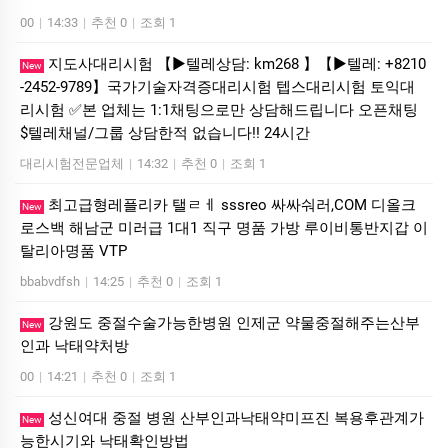
00
|
14:33
|
추천 0
|
조회 1
지도사대리시험 【▶텔레상담: km268 】【▶텔레: +8210
New
-2452-9789】국가기술자격증대리시험 텝스대리시험 토익대
리시험 ✅본 업체는 1:1채팅으로만 상담해드립니다 오픈채팅
$텔레채널/그룹 상담한적 없습니다!! 24시간
대리시험전문업체
|
14:32
|
추천 0
|
조회 1
최고급형레플리카 탤ㄹㅔ sssreo 싸싸숴러,COM 디올크
New
로스백 해남군 미러급 1대1 직구 명품 가방 루이비통반지갑 이
탈리아명품 VTP
bbabvdfsh
|
14:25
|
추천 0
|
조회 1
강원도 중절수술가능한병원 인제군 약물중절해주는산부
New
인과 낙­태약처방
00
|
14:21
|
추천 0
|
조회 1
성신여대 중절 병원 산부인과낙태약미프진 복용후관계가
New
능한시기와 낙태확인방법