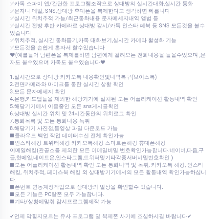
✅카톡 스파이 앱/간단한 프로그램조작으로 상대방의 실시간대화,실시간 통화
✅문자나 메일, SNS,상대방 휴대폰을 복제한다고 생각하면 빠릅니다
✅실시간 위치추적 가능/최근통화내용 문자메세지내역 앨범 등
✅실시간 전방 후반 카메라로 상대방 감시/카톡 인스타 페북 등 SNS 모든것을 볼수
있습니다
✅위치추적, 실시간 통화듣기,카톡 대화보기,실시간 카메라 활성화 기능
✅모든것을 손쉽게 혼자서 할수있습니다
♥(예를들어 남편폰을 복제를하면 남편에게 걸려오는 전화내용을 들을수있으며 ;문
자도 볼수있으며 카톡도 볼수있습니다♥
1.실시간으로 상대방 카카오톡 내용확인및내역복구(보이스톡)
2.전면카메라와 마이크를 통한 실시간 상황 확인
3.모든 문자메세지 확인
4.은행,카드앱들을 제외한 해당기기에 설치된 모든 어플리케이션 활동내역 확인
5.해당기기에서 이용중인 모든 sns게시글확인
6.상대방 실시간 위치 및 24시간동안의 위치로그 확인
7.통화목록 및 모든 통화내용 녹취
8.해당기기 사진첩,동영상 파일 다운로드 가능
■클라우드 백업 작업 데이터수신 전체 확인가능
■인스타해킹 트위터해킹 카카오톡해킹 스마트폰해킹 휴대폰해킹
이메일해킹(관공소를 제외한 모든 이메일비밀 번호확인가능합니다.네이버,다음,구
글,핫메일,네이트온,인스타그램,트위터및기타각종서버비밀번호확인 )
■모든 어플리케이션 활동내역 확인 모든 통화내역 및 녹취, 카카오톡 해킹, 인스타
해킹, 위치추적, 페이스북 해킹 외 상대방기기에서의 모든 활동내역 확인가능하십니
다.
■폰번호 연동계정작업으로 상대방의 일상을 확인할수 있습니다.
■모든 기능은 PC랑폰 모두 가능합니다.
■기타/상황에맞춰 감시프로그램제작 가능
✔언제 막힐지모르는 유사 프로그램 및 복제폰 사기에 조심하시길 바랍니다✔