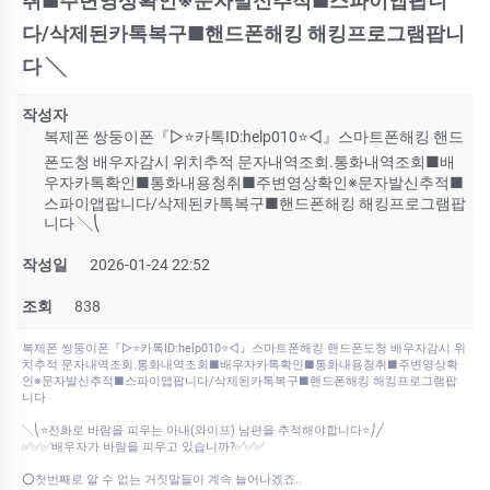
취■주변영상확인※문자발신추적■스파이앱팝니
다/삭제된카톡복구■핸드폰해킹 해킹프로그램팝니
다 ╲
작성자
복제폰 쌍둥이폰『▷⭐카톡ID:help010⭐◁』스마트폰해킹 핸드
폰도청 배우자감시 위치추적 문자내역조회.통화내역조회■배
우자카톡확인■통화내용청취■주변영상확인※문자발신추적■
스파이앱팝니다/삭제된카톡복구■핸드폰해킹 해킹프로그램팝
니다 ╲⎝
작성일
2026-01-24 22:52
조회
838
복제폰 쌍둥이폰『▷⭐카톡ID:help010⭐◁』스마트폰해킹 핸드폰도청 배우자감시 위
치추적 문자내역조회.통화내역조회■배우자카톡확인■통화내용청취■주변영상확
인※문자발신추적■스파이앱팝니다/삭제된카톡복구■핸드폰해킹 해킹프로그램팝
니다
╲⎝⭐전화로 바람을 피우는 아내(와이프) 남편을 추적해야합니다⭐⎠╱
✅✅✅배우자가 바람을 피우고 있습니까?✅✅✅
⭕첫번째로 알 수 없는 거짓말들이 계속 늘어나겠죠..