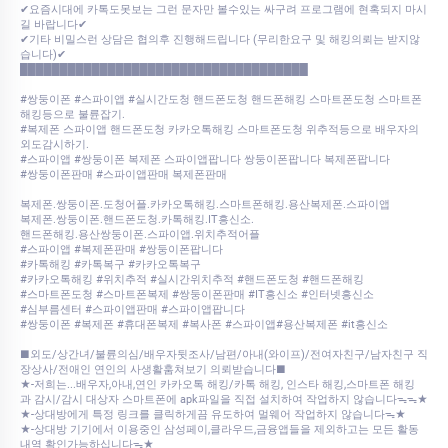
✔요즘시대에 카톡도못보는 그런 문자만 볼수있는 싸구려 프로그램에 현혹되지 마시
길 바랍니다✔
✔기타 비밀스런 상담은 협의후 진행해드립니다 (무리한요구 및 해킹의뢰는 받지않
습니다)✔
████████████████████████████████████
#쌍둥이폰 #스파이앱 #실시간도청 핸드폰도청 핸드폰해킹 스마트폰도청 스마트폰
해킹등으로 불륜잡기.
#복제폰 스파이앱 핸드폰도청 카카오톡해킹 스마트폰도청 위추적등으로 배우자의
외도감시하기.
#스파이앱 #쌍둥이폰 복제폰 스파이앱팝니다 쌍둥이폰팝니다 복제폰팝니다
#쌍둥이폰판매 #스파이앱판매 복제폰판매
복제폰.쌍둥이폰.도청어플.카카오톡해킹.스마트폰해킹.용산복제폰.스파이앱
복제폰.쌍둥이폰.핸드폰도청.카톡해킹.IT흥신소.
핸드폰해킹.용산쌍둥이폰.스파이앱.위치추적어플
#스파이앱 #복제폰판매 #쌍둥이폰팝니다
#카톡해킹 #카톡복구 #카카오톡복구
#카카오톡해킹 #위치추적 #실시간위치추적 #핸드폰도청 #핸드폰해킹
#스마트폰도청 #스마트폰복제 #쌍둥이폰판매 #IT흥신소 #인터넷흥신소
#심부름센터 #스파이앱판매 #스파이앱팝니다
#쌍둥이폰 #복제폰 #휴대폰복제 #복사폰 #스파이앱#용산복제폰 #it흥신소
■외도/상간녀/불륜의심/배우자뒷조사/남편/아내(와이프)/전여자친구/남자친구 직
장상사/전애인 연인의 사생활훔쳐보기 의뢰받습니다■
★-저희는...배우자,아내,연인 카카오톡 해킹/카톡 해킹, 인스타 해킹,스마트폰 해킹
과 감시/감시 대상자 스마트폰에 apk파일을 직접 설치하여 작업하지 않습니다ᯓᯓ★
★-상대방에게 특정 링크를 클릭하게끔 유도하여 멀웨어 작업하지 않습니다ᯓ★
★-상대방 기기에서 이용중인 삼성페이,클라우드,금융앱들을 제외하고는 모든 활동
내역 확인가능하십니다ᯓ★