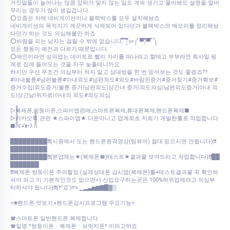
거짓말들이 늘어나는 많큼 앞뒤가 맞지 않는 일도 계속 생기고 물어봐도 설명을 얼버
무리는 경우가 많이 생길겁니다.
⭕요즘은 차에 네비게이션이나 블랙박스를 모두 설치해놨죠
네비게이션의 목적지가 깨끗하게 삭제되어 있다던가 블랙박스의 메모리를 정리해놨
다던가 하는 것도 의심해볼만 하죠
⭕바람을 피는 남자는 걸릴 수 밖에 없습니다.̿̿ ̿̿ ̿’̿’̵͇̿̿з=༼ ▀̿̿?̯̿̿▀̿ ̿ ༽
모든 행동이 예전과 다르기 때문입니다.
⭕애인이라면 성의업는 데이트로 빨리 자리를 떠나려고 할테고 부부라면 회사일 핑
계로 집에 들어오는 것을 자꾸 늦출테니까요
하지만 우선 무조건 의심부터 하지 말고 상대방을 한 번 믿어보는 것도 좋겠죠??
#아내불륜#남편불륜#아내외도#남편외도#외도#바람핀증거#증거찾기#증거확보#
증거수집|외도증거|불륜 증거|남편외도|상간녀 증거|외도의심|남편외도증거|아내 외
도|상간남|위자료|아내의 외도#외도의심
▷복제폰,쌍둥이폰,스파이앱판매,스마트폰복제,휴대폰복제,핸드폰복제■
▷카카오톡 관련 ★스파이앱★ 다운아니고 업계최초 저희가 개발한툴로 작업합니다
■ก็็็็็็็็็็็็็ʕ•͡ᴥ•ʔ ก้้้้้้้้้้้
█████████❗❗(시중에서 도는 핸드폰원격영상(팀뷰어) 절대 믿으시면 안됩니다)❗❗
█████████
█████████❗❗(본업체는★(복제폰☎)테스트★결과물 보여드리고 작업합니다)❗❗██
███████
❗❗복제폰 쌍둥이폰 주의할점:(실제상대폰 감시앱(복제폰)툴+테스트결과물 꼭 확인하
셔야 되고 이 기본적인것도 없으면서 선입요구하는곳은 100%허위업체라고 의심부
터하셔야 됩니다)❗❗(۳˚Д˚)۳= ▁▂▃▅▆▇█▓▒
⭐♣핸드폰 엿보기◑핸드폰감시프로그램 주요기능⭐
☎스마트폰 일반핸드폰 복제합니다
☎일명 *쌍둥이폰ㆍ복제폰ㆍ브릿지폰* 이라고하죠