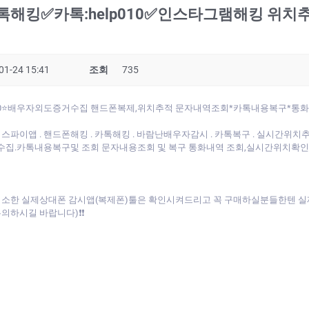
해킹✅카톡:help010✅인스타그램해킹 위치
01-24 15:41
조회
735
elp010⭐배우자외도증거수집 핸드폰복제,위치추적 문자내역조회*카톡내용복구*
파이앱 . 핸드폰해킹 . 카톡해킹 . 바람난배우자감시 . 카톡복구 . 실시간위치추적 
수집.카톡내용복구및 조회 문자내용조회 및 복구 통화내역 조회,실시간위치확
면 최소한 실제상대폰 감시앱(복제폰)툴은 확인시켜드리고 꼭 구매하실분들한텐 
의하시길 바랍니다)❗❗