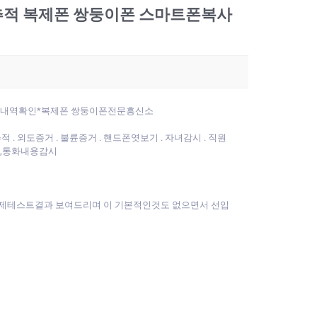
추적 복제폰 쌍둥이폰 스마트폰복사
통화내역확인*복제폰 쌍둥이폰전문흥신소
. 외도증거 . 불륜증거 . 핸드폰엿보기 . 자녀감시 . 직원
인,통화내용감시
실제테스트결과 보여드리며 이 기본적인것도 없으면서 선입