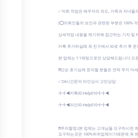
✅저희 작업은 배우자의 외도, 가족과 자녀들
(⭕의뢰인들의 보안과 관련된 부분은 100%
상세작업 내용을 캐기위해 접근하는 기자 및
카톡 추가하실때 꼭 친구에서 ID로 추가 후 
본 업체는 1:1채팅으로만 상담해드립니다 
❗❗단순 호기심에 문의할 분들은 연락 주지 마
✅24시간문의 라인상사 고민상담
╋╋◀카톡ID:Help010╋╋◀
╋╋◀라인ID:Help010╋╋◀
❗❗주의할점:(본 업체는 고개님들 요구하시
요구하는곳은 100%허위업체이기때문에 꼭 유