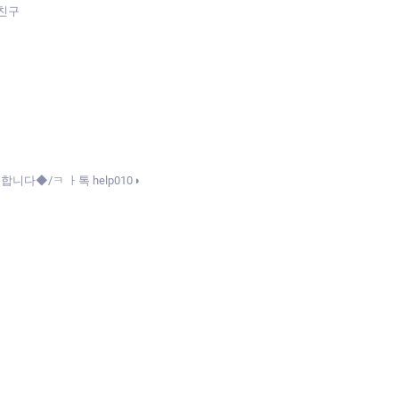
자친구
다◆/ㅋ ㅏ톡 help010◑