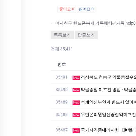
좋아요
0
싫어요
0
«
목록보기
답글쓰기
전체 35,411
번호
35491
경상북도 청송군 약물중절수술
New
35490
약물중절 미프진 방법 - 약물중
New
35489
석계역산부인과 반드시 알아
New
35488
우먼온리원임신중절약미프진 
New
35487
국가자격증대리시험 【▶텔레상담: km268 】【▶텔레: +8
New