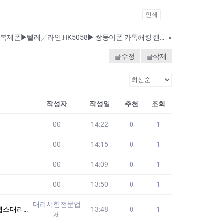
인쇄
핸드폰 복제 프로그램 복제폰▶️텔레╱라인:HK5058▶️ 쌍둥이폰 카톡해킹 핸드폰해킹 핸드폰도청 인스타그래해킹 위치추적 sns해킹
»
글수정
글삭제
작성자
작성일
추천
조회
00
14:22
0
1
00
14:15
0
1
00
14:09
0
1
00
13:50
0
1
대리시험전문업
습니다!! 24시
13:48
0
1
체