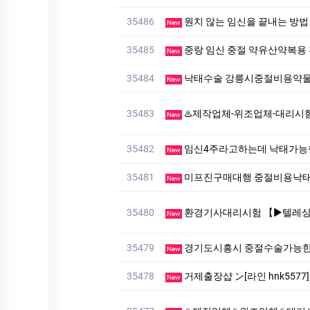
35486
원치 않는 임신을 끝내는 방
New
35485
중랑 임신 중절 약유산약복용
New
35484
낙태수술 강릉시중절비용약물
New
35483
♨️제작업체-위조업체-대리시험♨️ ▷▶텔레: muu4466」♨
New
35482
임신4주라고하는데 낙태가능
New
35481
미프진구매대행 중절비용낙
New
35480
환경기사대리시험 【▶텔레상담: km268 】【▶텔레: +82
New
35479
경기도시흥시 중절수술가능한
New
35478
거제출장샵 ン[라인 hnk55
New