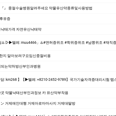
법 『』 중절수술병원알려주세요 약물유산약종류및사용방법
 후유증
낙태가격 자연유산낙­태약
️#면허증위조 #학위증위조 #남쯩위조 #재직증명서위조 #소견소위조 #품질보증서위조 #민증위조♨️ ♨️제작업체-위조업체-대리시험♨️ #면허증위조 #학
한지 알아보려구요임신중절비용
태되는약처방산부인과병원
10-2452-9789】국가기술자격증대리시험 텝스대리시험 토익대리시험 ✅본 업체는 1:1채팅으로만 상담해드립니다 오픈채팅$텔레채널/그룹 상담한적 없습
곳 약물낙태산부인과정보 카 유산약부작용
77] ン 거제애인대행 거제아로마마사지 거제대딸방