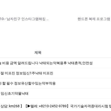
여자친구 핸드폰복제 카톡해킹✅카톡:help010✅남자친구 인스타그램해킹 카톡도청 위치추적 복제폰 쌍둥이폰 핸드폰도청
제목
 비용 금액 알려드립니다 낙태되는약복용후 낙태흔적,안전성
절 미프진 정보임신1주낙­태 미­프진
야 할 필수 정보유산할수있는약부작용
임신초기약물낙­태
210-2452-9789】국가기술자격증대리시험 텝스대리시험 토익대리시험 ✅본 업체는 1:1채팅으로만 상담해드립니다 오픈채팅$텔레채널/그룹 상담한적 없