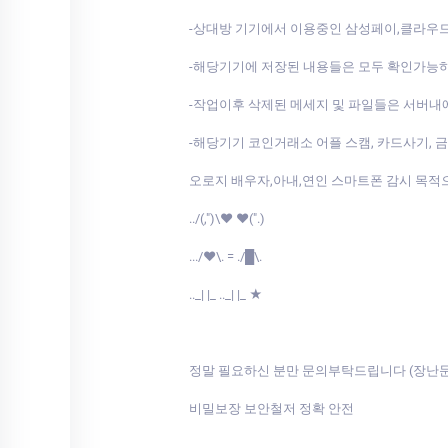
-상대방 기기에서 이용중인 삼성페이,클라우
-해당기기에 저장된 내용들은 모두 확인가능
-작업이후 삭제된 메세지 및 파일들은 서버
-해당기기 코인거래소 어플 스캠, 카드사기, 
오로지 배우자,아내,연인 스마트폰 감시 목적
../(,")\♥ ♥(".)
.../♥\. = ./█\.
.._| |_ .._| |_ ★
정말 필요하신 분만 문의부탁드립니다 (장난
비밀보장 보안철저 정확 안전