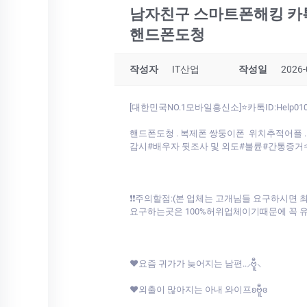
남자친구 스마트폰해킹 카톡
핸드폰도청
작성자
IT산업
작성일
2026-
[대한민국NO.1모바일흥신소]⭐카톡ID:H
핸드폰도청 . 복제폰 쌍둥이폰 위치추적어플 . 스
감시#배우자 뒷조사 및 외도#불륜#간통증거
❗❗주의할점:(본 업체는 고개님들 요구하시
요구하는곳은 100%허위업체이기때문에 꼭 유
♥요즘 귀가가 늦어지는 남편..⸝ဗီူ⸜
♥외출이 많아지는 아내 와이프ʚဗီူɞ