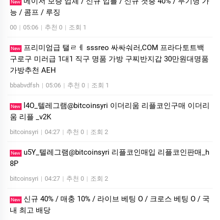
메이저 보증 업체 / 신규 입플 / 신규 첫충 40% / 무기명 가
New
능 / 콤프 / 루징
00
|
05:06
|
추천 0
|
조회 1
프리미엄급 탤ㄹㅔ sssreo 싸싸숴러,COM 프라다토트백
New
구로구 미러급 1대1 직구 명품 가방 구찌반지갑 30만원대명품
가방추천 AEH
bbabvdfsh
|
05:06
|
추천 0
|
조회 1
l4O_텔레그램@bitcoinsyri 이더리움 리플코인구매 이더리
New
움 리플 _v2K
bitcoinsyri
|
04:27
|
추천 0
|
조회 2
u5Y_텔레그램@bitcoinsyri 리플코인매입 리플코인판매_h
New
8P
bitcoinsyri
|
04:27
|
추천 0
|
조회 2
신규 40% / 매충 10% / 라이브 베팅 O / 크로스 베팅 O / 국
New
내 최고 배당