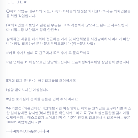
.._| |_ .._| |_ ★
⭕저희 작업은 배우자의 외도, 가족과 자녀들의 안전을 지키고자 하시는 의뢰인분들
을 위한 작업입니다.
(★의뢰인들의 보안과 관련된 부분은 100% 걱정하지 않으셔도 된다고 자부드립니
다.비밀보장 보안철저 정확 안전★）
상세작업 내용을 캐기위해 접근하는 기자 및 타업체분들 시간낭비하지 마시기 바랍
니다 정말 필요하신 분만 문의부탁드립니다 (장난문의사절）
✅카톡 추가하실때 꼭 친구에서 ID로 추가 후 문의주세요
✅본 업체는 1:1채팅으로만 상담해드립니다 오픈채팅$카톡채널 상담한적 없습니다
❗❗저희 업체 흉내내는 허위업체들을 조심하세요
❗상담 받아보시면 아실겁니다
❗❗단순 호기심에 문의할 분들은 연락 주지 마세요
❗❗주의할점:(다른업체랑 비교해보시면 아실테지만 저희는 고개님들 요구하시면 최소
한 실제상대폰 감시앱(복제폰)툴은 확인시켜드리고 꼭 구매하실분들한텐 감시어플
실제작동되는 테스트결과 보여드리며 이 기본적인것도 없으면서 선입요구하는곳은
100%허위업체입니다)❗❗
╋╋◀카톡ID:Help010╋╋◀