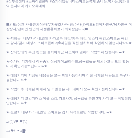
#심부름센터 #스파이앱판매 #스파이앱팝니다스마트폰복제.좀비폰.복사폰.통화내
역.문자내역.카카오톡내역
■외도/상간녀/불륜의심/배우자뒷조사/남편/아내(와이프)/전여자친구/남자친구 직
장상사/전애인 연인의 사생활훔쳐보기 의뢰받습니다■
★-저희는...배우자,아내,연인 카카오톡 해킹/카톡 해킹, 인스타 해킹,스마트폰 해킹
과 감시/감시 대상자 스마트폰에 apk파일을 직접 설치하여 작업하지 않습니다ᯓᯓ★
★-상대방에게 특정 링크를 클릭하게끔 유도하여 멀웨어 작업하지 않습니다ᯓ★
★-상대방 기기에서 이용중인 삼성페이,클라우드,금융앱들을 제외하고는 모든 활동
내역 확인가능하십니다ᯓ★
★-해당기기에 저장된 내용들은 모두 확인가능하시며 이전 삭제된 내용들도 복구가
능합니다.ᯓ★
★-작업이후 삭제된 메세지 및 파일들은 서버내에서 모두 확인가능하십니다ᯓ★
★-해당기기 코인거래소 어플 스캠, 카드사기, 금융앱을 통한 3자 사기 모두 작업진행
안합니다.ᯓ★
★-오로지 배우자,아내,연인 스마트폰 감시 목적으로만 작업합니다,.ᯓ★
../(,")\♥ ♥(".)
.../♥\. = ./█\.