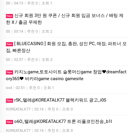
00
|
04:15
|
추천 0
|
조회 1
신규 회원 3만 원 쿠폰 / 신규 회원 입금 보너스 / 배팅 제
New
한 X / 출금 무제한
00
|
03:14
|
추천 0
|
조회 2
[ BLUECASINO ] 회원 모집, 총판, 성인 PC, 매장, 파트너 모
New
집, 빠른정산
00
|
02:57
|
추천 0
|
조회 3
카­지노game,토­토사이트 슬­롯머­신game 창업❤dreamfact
New
ory365❤ 바­카라game casino gamesite
svd
|
02:51
|
추천 0
|
조회 1
r5K_텔레@KOREATALK77 블랙키워드 광고_i0S
New
KOREATALK77
|
02:16
|
추천 0
|
조회 0
o6O_텔레@KOREATALK77 트론 리플코인전송_b1I
New
KOREATALK77
|
02:16
|
추천 0
|
조회 0