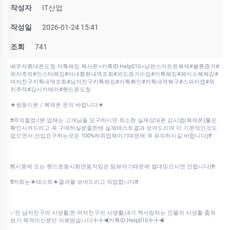
작성자
IT산업
작성일
2026-01-24 15:41
조회
741
배우자휴대폰도청 카톡해킹 복사폰⭐카톡ID:Help010⭐남편스마트폰복제#불륜증거#
위치추적#인스타해킹#아내통화내역조회#외도증거수집#카톡해킹#페이스북해킹#
여자친구카톡내역조회#남자친구카톡해킹#카톡확인#카톡내역복구#스파이앱#위
치추적#감시카메라#핸드폰도청
★쌍둥이폰 / 복제폰 문의 바랍니다★
❗❗주의할점:(본 업체는 고개님들 요구하시면 최소한 실제상대폰 감시앱(복제폰)툴은
확인시켜드리고 꼭 구매하실분들한텐 실제테스트결과 보여드리며 이 기본적인것도
없으면서 선입요구하는곳은 100%허위업체이기때문에 꼭 유의하시길 바랍니다)❗❗
❗❗(시중에 도는 핸드폰동시화면움직임은 팀뷰어기때문에 절대믿으시면 안됩니다)❗❗
❗❗저희는★테스트★결과물 보여드리고 작업합니다❗❗
✅전 남자친구의 사생활,현 여자친구의 사생활,내가 짝사랑하는 인물의 사생활 훔쳐
보기 목적이신분만 의뢰받습니다╋╋◀카톡ID:Help010╋╋◀