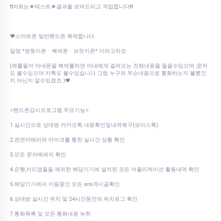
❗❗저희는★테스트★결과물 보여드리고 작업합니다❗❗
♥스마트폰 일반핸드폰 복제합니다
일명 *쌍둥이폰ㆍ복제폰ㆍ브릿지폰* 이라고하죠
(예를들어 아내폰을 복제를하면 아내에게 걸려오는 전화내용을 들을수있으며 ;문자
도 볼수있으며 카톡도 볼수있습니다 그럼 누구와 무슨내용으로 통화하는지 불륜인
지 아닌지 알수있겠죠 )♥
⭐핸드폰감시프로그램 주요기능⭐
1.실시간으로 상대방 카카오톡 내용확인및내역복구(보이스톡)
2.전면카메라와 마이크를 통한 실시간 상황 확인
3.모든 문자메세지 확인
4.은행,카드앱들을 제외한 해당기기에 설치된 모든 어플리케이션 활동내역 확인
5.해당기기에서 이용중인 모든 sns게시글확인
6.상대방 실시간 위치 및 24시간동안의 위치로그 확인
7.통화목록 및 모든 통화내용 녹취