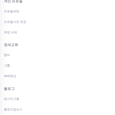
개인 프로필
프로필세팅
프로필사진 변경
계정 삭제
영세교회
멤버
그룹
예배영상
블로그
영스타그램
클로즈업뉴스