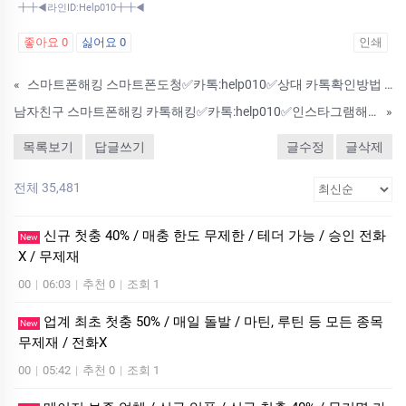
╋╋◀라인ID:Help010╋╋◀
좋아요
0
싫어요
0
인쇄
«
스마트폰해킹 스마트폰도청✅카톡:help010✅상대 카톡확인방법 카톡도청 카톡해킹 복제폰 쌍둥이폰 위치추적 인스타그램해킹
남자친구 스마트폰해킹 카톡해킹✅카톡:help010✅인스타그램해킹 위치추적 복제폰 쌍둥이폰 스마트폰복사 핸드폰도청
»
목록보기
답글쓰기
글수정
글삭제
전체 35,481
신규 첫충 40% / 매충 한도 무제한 / 테더 가능 / 승인 전화
New
X / 무제재
00
|
06:03
|
추천 0
|
조회 1
업계 최초 첫충 50% / 매일 돌발 / 마틴, 루틴 등 모든 종목
New
무제재 / 전화X
00
|
05:42
|
추천 0
|
조회 1