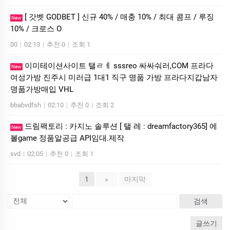
[ 갓벳 GODBET ] 신규 40% / 매충 10% / 최대 콤프 / 루징
New
10% / 크로스 O
00
|
02:13
|
추천 0
|
조회 1
이미테이션사이트 탤ㄹㅔ sssreo 싸싸숴러,COM 프라다
New
여성가방 진주시 미러급 1대1 직구 명품 가방 프라다지갑남자
명품가방매입 VHL
bbabvdfsh
|
02:10
|
추천 0
|
조회 2
드림팩토리 : 카­지노 솔­루션 [ 탤 레 : dreamfactory365] 에
New
볼game 정품알공급 API임대.제작
svd
|
02:05
|
추천 0
|
조회 1
1
»
마지막
검색
글쓰기