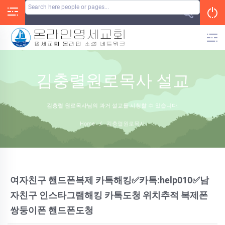
Skip
to
content
김충렬원로목사 설교
김충렬 원로목사님의 과거 설교를 시청할 수 있습니다.
Home
/
김충렬원로목사
여자친구 핸드폰복제 카톡해킹✅카톡:help010✅남
자친구 인스타그램해킹 카톡도청 위치추적 복제폰
쌍둥이폰 핸드폰도청