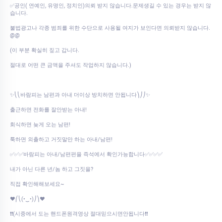
✅공인( 연예인, 유명인, 정치인)의뢰 받지 않습니다.문제생길 수 있는 경우는 받지 않
습니다.
불법광고나 각종 범죄를 위한 수단으로 사용될 여지가 보인다면 의뢰받지 않습니다.
@@
(이 부분 확실히 짚고 갑니다.
절대로 어떤 큰 금액을 주셔도 작업하지 않습니다.)
✨⎝⎝바람피는 남편과 아내 더이상 방치하면 안됩니다⎞⎠⎠✨
출근하면 전화를 잘안받는 아내!
회식하면 늦게 오는 남편!
툭하면 외출하고 거짓말만 하는 아내/남편!
✅✅✅바람피는 아내/남편편을 즉석에서 확인가능합니다✅✅✅✅
내가 아닌 다른 년/놈 하고 그짓을?
직접 확인해해보세요~
♥⎛⎝(•‿•)⎠⎞♥
❗❗(시중에서 도는 핸드폰원격영상 절대믿으시면안됩니다❗❗