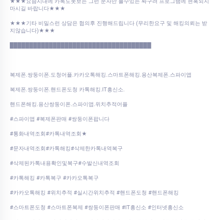
★★★요즘시대에 카톡도못보는 그런 문자만 볼수있는 싸구려 프로그램에 현혹되지
마시길 바랍니다★★★
★★★기타 비밀스런 상담은 협의후 진행해드립니다 (무리한요구 및 해킹의뢰는 받
지않습니다)★★★
████████████████████████████████████
복제폰.쌍둥이폰.도청어플.카카오톡해킹.스마트폰해킹.용산복제폰.스파이앱
복제폰.쌍둥이폰.핸드폰도청 카톡해킹.IT흥신소.
핸드폰해킹.용산쌍둥이폰.스파이앱.위치추적어플
#스파이앱 #복제폰판매 #쌍둥이폰팝니다
#통화내역조회#카톡내역조회★
#문자내역조회#카톡해킹#삭제한카톡내역복구
#삭제된카톡내용확인및복구#수발신내역조회
#카톡해킹 #카톡복구 #카카오톡복구
#카카오톡해킹 #위치추적 #실시간위치추적 #핸드폰도청 #핸드폰해킹
#스마트폰도청 #스마트폰복제 #쌍둥이폰판매 #IT흥신소 #인터넷흥신소