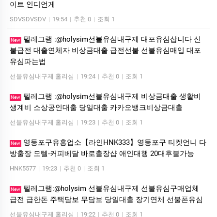
이트 인디언게
SDVSDVSDV
|
19:54
|
추천 0
|
조회 1
텔레그램 :@holysim선불유심내구제 대포유심삽니다 신
New
불급전 대출연체자 비상금대출 급전선불 선불유심매입 대포
유심파는법
선불유심내구제 홀리심
|
19:24
|
추천 0
|
조회 1
텔레그램 :@holysim선불유심내구제 비상금대출 생활비
New
생계비 소상공인대출 당일대출 카카오뱅크비상금대출
선불유심내구제 홀리심
|
19:23
|
추천 0
|
조회 1
영등포구유흥업소【라인HNK333】영등포구 티켓언니 다
New
방출장 모텔-커피베달 바로출장샵 애인대행 20대후불가능
HNK5577
|
19:23
|
추천 0
|
조회 1
텔레그램:@holysim 선불유심내구제 선불유심구매업체
New
급전 급한돈 주택담보 무담보 당일대출 장기연체 선불폰유심
선불유심내구제 홀리심
|
19:22
|
추천 0
|
조회 1