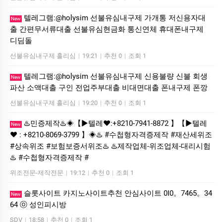
텔레그램:@holysim 선불유심내구제 가개통 저신용자대
New
출 간편무서류대출 선불유심현금화 통신연체 휴대폰내구제
디딤돌
선불유심내구제 홀리심
|
19:21
|
추천 0
|
조회 1
텔레그램:@holysim 선불유심내구제 신용불량 신불 회생
New
파산 소액대출 구인 전업주부대출 비대면대출 폰내구제 폰깡
선불유심내구제 홀리심
|
19:20
|
추천 0
|
조회 1
♨️민증제작♨️◈【▶텔레♥:+8210-7941-8872 】【▶텔레
New
♥ : +8210-8069-3799 】◈♨️ #수첩형자격증제작 #재산세위조
#상속위조 #보험보증서위조♨️ ♨️제작업체-위조업체-대리시험
♨️ #수첩형자격증제작 #
위조전문-제작전문
|
19:12
|
추천 0
|
조회 1
슬롯사이트 카지노사이트추천 안심사이트 0I0。7465。34
New
64 ⓞ 성인피시방
SDV
|
18:58
|
추천 0
|
조회 1