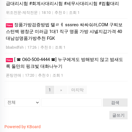
급대리시험 #회계사대리시험 #세무사대리시험 #컴활대리
위조전문-제작전문
|
18:10
|
추천 0
|
조회 1
정품가방검증방법 탤ㄹㅔ sssreo 싸싸숴러,COM 구찌보
New
스턴백 평창군 미러급 1대1 직구 명품 가방 샤넬지갑가격 40
대남성명품가방추천 FGK
bbabvdfsh
|
17:26
|
추천 0
|
조회 1
[ ☎ O6O-5O0-4444 ☎] 누구에게도 방해받지 않고 밤새도
New
록 둘만의 핑크빛 대화나누기
폰팅연애
|
17:20
|
추천 0
|
조회 1
1
»
마지막
검색
글쓰기
Powered by KBoard