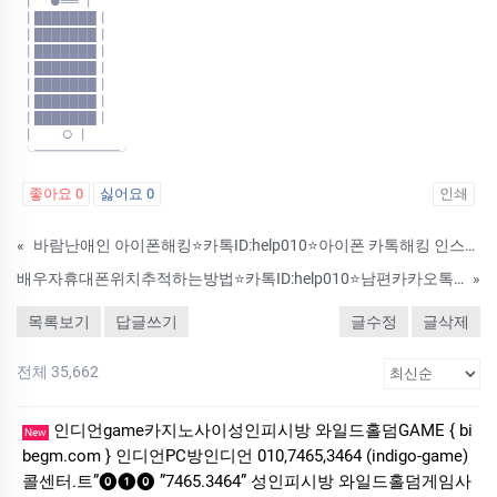
┃ ●══ ┃
┃███████┃
┃███████┃
┃███████┃
┃███████┃
┃███████┃
┃███████┃
┃███████┃
┃ ○ ┃
╰━━━━━━━╯
좋아요
0
싫어요
0
인쇄
«
바람난애인 아이폰해킹⭐카톡ID:help010⭐아이폰 카톡해킹 인스타해킹 해드립니다
배우자휴대폰위치추적하는방법⭐카톡ID:help010⭐남편카카오톡해킹/카톡복구/용산복제폰/스마트폰복제/문자통화내역확인복구
»
목록보기
답글쓰기
글수정
글삭제
전체 35,662
인디언game카­지노사이성인피시방 와일드홀덤GAME { bi
New
begm.com } 인디언PC방인디언 010,7465,3464 (indigo-game)
콜센터.트”⓿❶⓿ ”7465.3464” 성인피시방 와일드홀덤게임사