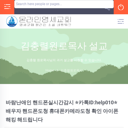
Skip
to
content
김충렬원로목사 설교
김충렬 원로목사님의 과거 설교를 시청할 수 있습니다.
Home
/
김충렬원로목사
바람난애인 핸드폰실시간감시 ⭐카톡ID:help010⭐
배우자 핸드폰도청 휴대폰카메라도청 확인 아이폰
해킹 해드립니다