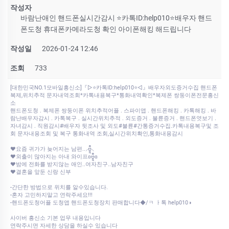
작성자
바람난애인 핸드폰실시간감시 ⭐카톡ID:help010⭐배우자 핸드
폰도청 휴대폰카메라도청 확인 아이폰해킹 해드립니다
작성일
2026-01-24 12:46
조회
733
[대한민국NO.1모바일흥신소]『▷⭐카톡ID:help010⭐◁』배우자외도증거수집 핸드폰
복제,위치추적 문자내역조회*카톡내용복구*통화내역확인*복제폰 쌍둥이폰전문흥신
소
핸드폰도청 . 복제폰 쌍둥이폰 위치추적어플 . 스파이앱 . 핸드폰해킹 . 카톡해킹 . 바
람난배우자감시 . 카톡복구 . 실시간위치추적 . 외도증거 . 불륜증거 . 핸드폰엿보기 .
자녀감시 . 직원감시#배우자 뒷조사 및 외도#불륜#간통증거수집.카톡내용복구및 조
회 문자내용조회 및 복구 통화내역 조회,실시간위치확인,통화내용감시
♥요즘 귀가가 늦어지는 남편..⸝ဗီူ⸜
♥외출이 많아지는 아내 와이프ʚဗီူɞ
♥밤에 전화를 받지않는 애인..여자친구..남자친구
♥결혼을 앞둔 신랑 신부
-간단한 방법으로 위치를 알수있습니다.
-혼자 고민하지말고 연락주세요!!!
-핸드폰도청어플 도청앱 핸드폰도청장치 판매합니다◆/ㅋ ㅏ톡 help010◑
사이버 흥신소 기본 업무 내용입니다
연락주시면 자세한 상담을 하실수 있습니다