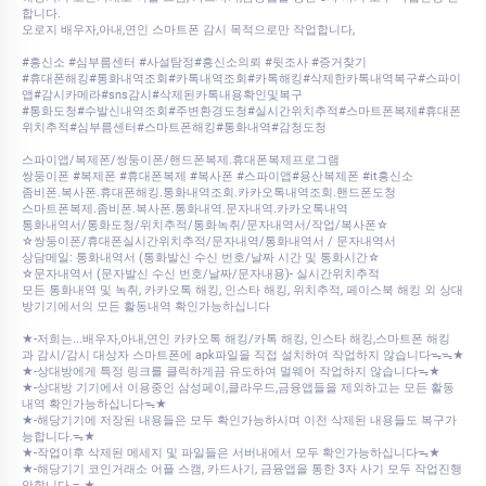
합니다.
​​오로지 배우자,아내,연인 스마트폰 감시 목적으로만 작업합니다,
#흥신소 #심부름센터 #사설탐정#흥신소의뢰 #뒷조사 #증거찾기
#휴대폰해킹#통화내역조회#카톡내역조회#카톡해킹#삭제한카톡내역복구#스파이
앱#감시카메라#sns감시#삭제된카톡내용확인및복구
#통화도청#수발신내역조회#주변환경도청#실시간위치추적#스마트폰복제#휴대폰
위치추적#심부름센터#스마트폰해킹#통화내역#감청도청
스파이앱/복제폰/쌍둥이폰/핸드폰복제.휴대폰복제프로그램
쌍둥이폰 #복제폰 #휴대폰복제 #복사폰 #스파이앱#용산복제폰 #it흥신소
좀비폰.복사폰.휴대폰해킹.통화내역조회.카카오톡내역조회.핸드폰도청
스마트폰복제.좀비폰.복사폰.통화내역.문자내역.카카오톡내역
통화내역서/통화도청/위치추적/통화녹취/문자내역서/작업/복사폰☆
☆쌍둥이폰/휴대폰실시간위치추적/문자내역/통화내역서 / 문자내역서
상담메일: 통화내역서 (통화발신 수신 번호/날짜 시간 및 통화시간☆
☆문자내역서 (문자발신 수신 번호/날짜/문자내용)- 실시간위치추적
모든 통화내역 및 녹취, 카카오톡 해킹, 인스타 해킹, 위치추적, 페이스북 해킹 외 상대
방기기에서의 모든 활동내역 확인가능하십니다
★-저희는...배우자,아내,연인 카카오톡 해킹/카톡 해킹, 인스타 해킹,스마트폰 해킹
과 감시/감시 대상자 스마트폰에 apk파일을 직접 설치하여 작업하지 않습니다ᯓᯓ★
★-상대방에게 특정 링크를 클릭하게끔 유도하여 멀웨어 작업하지 않습니다ᯓ★
★-상대방 기기에서 이용중인 삼성페이,클라우드,금융앱들을 제외하고는 모든 활동
내역 확인가능하십니다ᯓ★
★-해당기기에 저장된 내용들은 모두 확인가능하시며 이전 삭제된 내용들도 복구가
능합니다.ᯓ★
★-작업이후 삭제된 메세지 및 파일들은 서버내에서 모두 확인가능하십니다ᯓ★
★-해당기기 코인거래소 어플 스캠, 카드사기, 금융앱을 통한 3자 사기 모두 작업진행
안합니다.ᯓ★