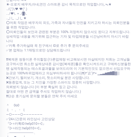
★-오로지 배우자,아내,연인 스마트폰 감시 목적으로만 작업합니다,.ᯓ★
../(,")\♥ ♥(".)
.../♥\. = ./█\.
.._| |_ .._| |_ ★
⭕저희 작업은 배우자의 외도, 가족과 자녀들의 안전을 지키고자 하시는 의뢰인분들
을 위한 작업입니다.
⭕의뢰인들의 보안과 관련된 부분은 100% 걱정하지 않으셔도 된다고 자부드립니다.
상세작업 내용을 캐기위해 접근하는 기자 및 타업체분들 시간낭비하지 마시기 바랍
니다
✅카톡 추가하실때 꼭 친구에서 ID로 추가 후 문의주세요
✅본 업체는 1:1채팅으로만 상담해드립니다
❗❗복제폰 쌍둥이폰 주의할점:(다른업체랑 비교해보시면 아실테지만 저희는 고개님들
요구하시면 최소한 실제상대폰 감시앱(복제폰)툴은 확인시켜드리고 구매하신분들한
텐 실제작동되는 테스트결과물을 보여드리며 이 기본적인것도 없으면서 선입요구하
는곳은 100%허위업체라고 의심부터하셔야 됩니다)❗❗(۳˚Д˚)۳= ▁▂▃▅▆▇█▓▒
❌간보기, 찔러보기, 개소리, 헛소리하실 분은 사양합니다.
❌동종업계, 또는 그 지인을 가장한 스파이도 정중히 사양합니다.
의뢰받지 않습니다 (이 부분 확실히 짚고 갑니다.
절대로 어떤 큰 금액을 주셔도 작업하지 않습니다.)
❗❗단순 호기심에 문의할 분들은 연락 주지 마세요
＾ 0o0
ミ ・ 。・ ミ
—○———○———————
✅24시간문의 라인상사 고민상담
『▷⭐카톡ID:help010⭐◁』
『▷⭐라인:help010⭐◁』
╭━━━━━━━╮