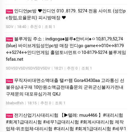
인디언pc방 ❤️인디언 010 .8179. 5274 전용 사이트 (성인p
New
c창업,요율문의) 피시방매장 ❤️
SDV
|
18:40
|
추천 0
|
조회 1
블루게임 주소 : indigoga♠블루♠안비서♠ㅇ10,81,79,52,74
New
(blue) 바이브게임성인pc방 매장 인디go game↔010↔8179
↔5274↔인디언게임 홀덤토너먼트ㅇ10-8179-5274 블루게임
fefas.net
SDVSDVSDVSDVSDVSDV
|
18:21
|
추천 0
|
조회 1
무직자비대면소액대출 탤ㄺ램 Gora43430aa 고라통신 선
New
불유심내구재 10만원소액급전대출문의 군위군신불자가전내
구제문의 대포유심가격 QXJ
bbabvdfsh
|
18:15
|
추천 0
|
조회 1
전기산업기사대리시험 【▶텔레: muu4466 】#대리시험
New
#회계1급대리시험 #세무1급대리시험 #회계사대리시험 제작
업체-위조업체-대리시험 #대리시험 #회계1급대리시험 #세무1