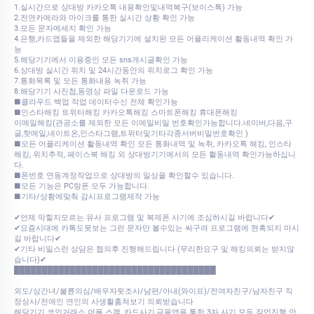
1.실시간으로 상대방 카카오톡 내용확인및내역복구(보이스톡) 가능
2.전면카메라와 마이크를 통한 실시간 상황 확인 가능
3.모든 문자메세지 확인 가능
4.은행,카드앱들을 제외한 해당기기에 설치된 모든 어플리케이션 활동내역 확인 가
능
5.해당기기에서 이용중인 모든 sns게시글확인 가능
6.상대방 실시간 위치 및 24시간동안의 위치로그 확인 가능
7.통화목록 및 모든 통화내용 녹취 가능
8.해당기기 사진첩,동영상 파일 다운로드 가능
■클라우드 백업 작업 데이터수신 전체 확인가능
■인스타해킹 트위터해킹 카카오톡해킹 스마트폰해킹 휴대폰해킹
이메일해킹(관공소를 제외한 모든 이메일비밀 번호확인가능합니다.네이버,다음,구
글,핫메일,네이트온,인스타그램,트위터및기타각종서버비밀번호확인 )
■모든 어플리케이션 활동내역 확인 모든 통화내역 및 녹취, 카카오톡 해킹, 인스타
해킹, 위치추적, 페이스북 해킹 외 상대방기기에서의 모든 활동내역 확인가능하십니
다.
■폰번호 연동계정작업으로 상대방의 일상을 확인할수 있습니다.
■모든 기능은 PC랑폰 모두 가능합니다.
■기타/상황에맞춰 감시프로그램제작 가능
✔언제 막힐지모르는 유사 프로그램 및 복제폰 사기에 조심하시길 바랍니다✔
✔요즘시대에 카톡도못보는 그런 문자만 볼수있는 싸구려 프로그램에 현혹되지 마시
길 바랍니다✔
✔기타 비밀스런 상담은 협의후 진행해드립니다 (무리한요구 및 해킹의뢰는 받지않
습니다)✔
████████████████████████████████████
외도/상간녀/불륜의심/배우자뒷조사/남편/아내(와이프)/전여자친구/남자친구 직
장상사/전애인 연인의 사생활훔쳐보기 의뢰받습니다
​​해당기기 코인거래소 어플 스캠, 카드사기,금융앱을 통한 3자 사기 모두 작업진행 안