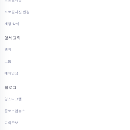
프로필사진 변경
계정 삭제
영세교회
멤버
그룹
예배영상
블로그
영스타그램
클로즈업뉴스
교회주보