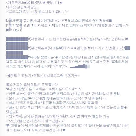
<카톡문의:help010>문의★바랍니다★
더이상 고민하지말고...
✅프로그램 한번 사용 해보시길 바랍니다✅
▷복제폰,쌍둥이폰,스파이앱판매,스마트폰복제,휴대폰복제,핸드폰복제■
▷카카오톡 관련 ★스파이앱★ 다운아니고 업계최초 저희가 개발한툴로 작업합니다
■ก็็็็็็็็็็็็็ʕ•͡ᴥ•ʔ ก้้้้้้้้้้้
█████████❗❗(시중에서 도는 핸드폰원격영상(팀뷰어) 절대 믿으시면 안됩니다)❗❗
█████████
█████████❗❗(본업체는★(복제폰☎)테스트★결과물 보여드리고 작업합니다)❗❗██
███████
█████████❗❗복제폰 쌍둥이폰 주의할점:(실제상대폰 감시앱(복제폰)툴+테스트결
과물 꼭 확인하셔야 되고 이 기본적인것도 없으면서 선입요구하는곳은 100%허위업
체라고 의심부터하셔야 됩니다)❗❗(۳˚Д˚)۳= ▁▂▃▅▆▇█▓▒
⭐♣핸드폰 엿보기◑핸드폰감시프로그램 주요기능⭐
☎스마트폰 일반핸드폰 복제합니다
☎일명 *쌍둥이폰ㆍ복제폰ㆍ브릿지폰* 이라고하죠
✅카톡 스파이 앱/간단한 프로그램조작으로 상대방의 실시간대화,실시간 통화
✅문자나 메일, SNS,상대방 휴대폰을 복제한다고 생각하면 빠릅니다
✅실시간 위치추적 가능/최근통화내용 문자메세지내역 앨범 등
✅실시간 전방 후반 카메라로 상대방 감시/카톡 인스타 페북 등 SNS 모든것을 볼수
있습니다
✅위치추적, 실시간 통화듣기,카톡 대화보기,실시간 카메라 활성화 기능
✅모든것을 손쉽게 혼자서 할수있습니다
♥(예를들어 남편폰을 복제를하면 남편에게 걸려오는 전화내용을 들을수있으며 ;문
자도 볼수있으며 카톡도 볼수있습니다♥