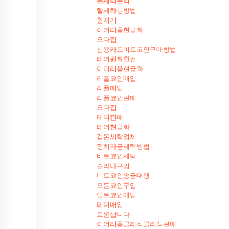
돈세탁문의
탈세하는방법
환치기
이더리움현금화
오다집
신용카드비트코인구매방법
테더원화환전
이더리움현금화
리플코인매입
리플매입
리플코인판매
오다집
테더판매
테더현금화
검돈세탁업체
정치자금세탁방법
비트코인세탁
솔라나구입
비트코인송금대행
모든코인구입
알트코인매입
테더매입
트론삽니다
이더리움클레식클레식판매