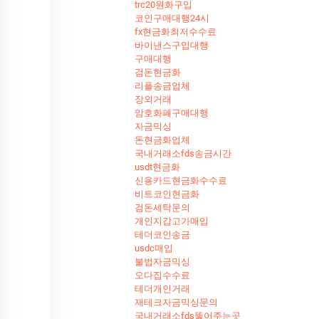
trc20원화구입
코인구매대행24시
fx현금화최저수수료
바이낸스구입대행
구매대행
검돈현금화
리플송금업체
장외거래
암호화폐구매대행
자금믹싱
돈현금화업체
국내거래소fds송금시간
usdt현금화
신용카드현금화수수료
비트코인현금화
검돈세탁문의
개인지갑고가매입
테더코인송금
usdc매입
불법자금믹싱
오다집수수료
테더개인거래
재테크자금믹싱문의
국내거래소fds뚫어주는곳