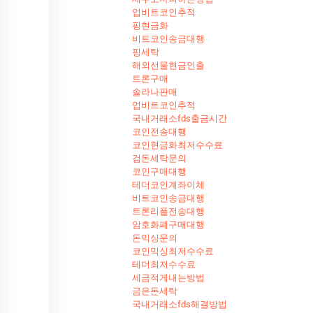
업비트코인추적
핑현금화
비트코인송금대행
핑세탁
해외선물현금인출
트론구매
솔라나판매
업비트코인추적
국내거래소fds출금시간
코인전송대행
코인현금화최저수수료
검돈세탁문의
코인구매대행
테더코인계좌이체
비트코인송금대행
트론리플전송대행
암호화폐구매대행
돈믹싱문의
코인믹싱최저수수료
테더최저수수료
세금적게내는방법
금은돈세탁
국내거래소fds해결방법