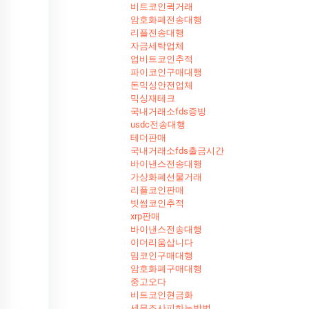
비트코인퀵거래
암호화폐전송대행
리플전송대행
자금세탁업체
업비트코인추적
파이코인구매대행
돈믹싱안전업체
믹싱재테크
국내거래소fds증빙
usdc전송대행
테더판매
국내거래소fds출금시간
바이낸스전송대행
가상화폐선물거래
리플코인판매
빗썸코인추적
xrp판매
바이낸스전송대행
이더리움삽니다
밈코인구매대행
암호화폐구매대행
중고오다
비트코인현금화
세무조사피하는방법