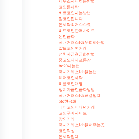
세무조사피하는방법
코인돈세탁
비트코인사는방법
밈코인팝니다
돈세탁최저수수료
비트코인판매사이트
돈현금화
국내거래소fds우회하는법
알트코인퀵거래
정치자금현금화방법
중고오다대포통장
trc20사는법
국내거래소fds뚫는법
테더코인세탁
리플코인대행
정치자금현금화방법
국내거래소fds해결업체
btc현금화
테더코인비대면거래
코인구매사이트
장외거래
국내거래소fds뚫어주는곳
코인믹싱
돈세탁업체