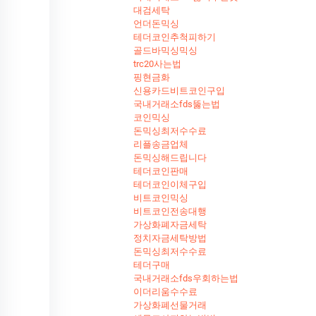
대검세탁
언더돈믹싱
테더코인추척피하기
골드바믹싱믹싱
trc20사는법
핑현금화
신용카드비트코인구입
국내거래소fds뚫는법
코인믹싱
돈믹싱최저수수료
리플송금업체
돈믹싱해드립니다
테더코인판매
테더코인이체구입
비트코인믹싱
비트코인전송대행
가상화폐자금세탁
정치자금세탁방법
돈믹싱최저수수료
테더구매
국내거래소fds우회하는법
이더리움수수료
가상화폐선물거래