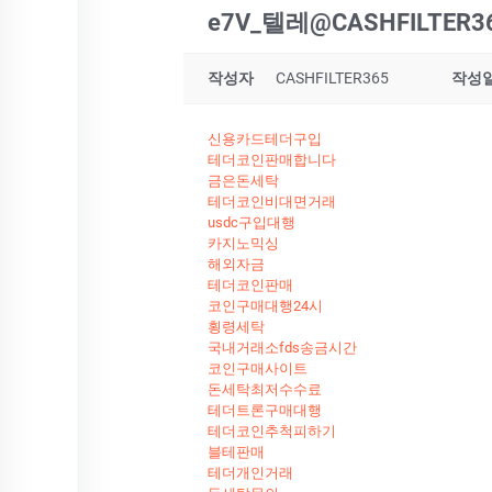
e7V_텔레@CASHFILTE
작성자
CASHFILTER365
작성
신용카드테더구입
테더코인판매합니다
금은돈세탁
테더코인비대면거래
usdc구입대행
카지노믹싱
해외자금
테더코인판매
코인구매대행24시
횡령세탁
국내거래소fds송금시간
코인구매사이트
돈세탁최저수수료
테더트론구매대행
테더코인추척피하기
블테판매
테더개인거래