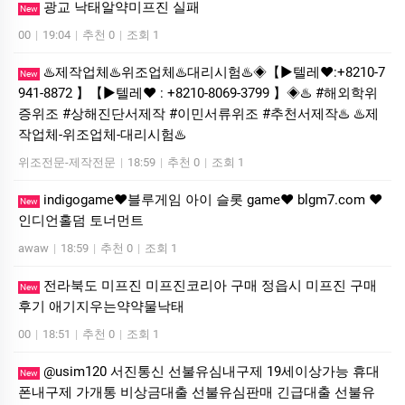
광교 낙태알약미­프진 실패
New
00
|
19:04
|
추천 0
|
조회 1
♨️제작업체♨️위조업체♨️대리시험♨️◈【▶텔레♥:+8210-7
New
941-8872 】【▶텔레♥ : +8210-8069-3799 】◈♨️ #해외학위
증위조 #상해진단서제작 #이민서류위조 #추천서제작♨️ ♨️제
작업체-위조업체-대리시험♨️
위조전문-제작전문
|
18:59
|
추천 0
|
조회 1
indigogame❤️블루게임 아이 슬롯 game❤️ blgm7.com ❤️
New
인디언홀덤 토너먼트
awaw
|
18:59
|
추천 0
|
조회 1
전라북도 미프진 미프진코리아 구매 정읍시 미프진 구매
New
후기 애기지우는약약물낙태
00
|
18:51
|
추천 0
|
조회 1
@usim120 서진통신 선불유심내구제 19세이상가능 휴대
New
폰내구제 가개통 비상금대출 선불유심판매 긴급대출 선불유