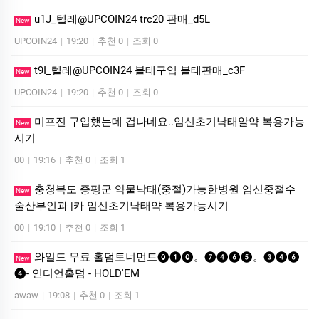
u1J_텔레@UPCOIN24 trc20 판매_d5L
New
UPCOIN24
|
19:20
|
추천 0
|
조회 0
t9I_텔레@UPCOIN24 블테구입 블테판매_c3F
New
UPCOIN24
|
19:20
|
추천 0
|
조회 0
미프진 구입했는데 겁나네요..임신초기낙­태알약 복용가능
New
시기
00
|
19:16
|
추천 0
|
조회 1
충청북도 증평군 약물낙태(중절)가능한병원 임신중절수
New
술산부인과 |카 임신초기낙­태약 복용가능시기
00
|
19:10
|
추천 0
|
조회 1
와일드 무료 홀덤토너먼트⓿❶⓿。❼❹❻❺。❸❹❻
New
❹- 인디언홀덤 - HOLD'EM
awaw
|
19:08
|
추천 0
|
조회 1