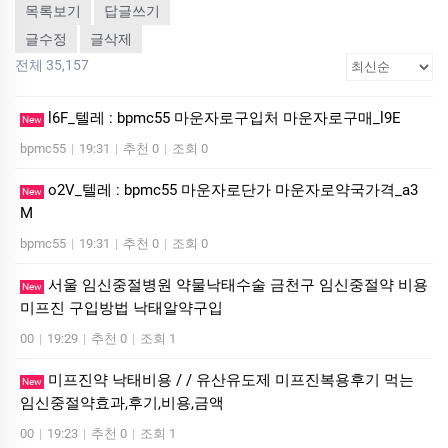
목록보기
답글쓰기
글수정
글삭제
전체 35,157
l6F_텔레 : bpmc55 마운자로구입처 마운자로구매_l9E
New
bpmc55
|
19:31
|
추천 0
|
조회 0
o2V_텔레 : bpmc55 마운자로단가 마운자로약국가격_a3
New
M
bpmc55
|
19:31
|
추천 0
|
조회 0
서울 임신중절병원 약물낙태수술 금천구 임신중절약 비용
New
미프진 구입방법 낙­태알약구입
00
|
19:29
|
추천 0
|
조회 1
미프진약 낙태비용 / / 유산유도제 미프진복용후기 먹는
New
임신중절약효과,후기,비용,금액
00
|
19:23
|
추천 0
|
조회 1