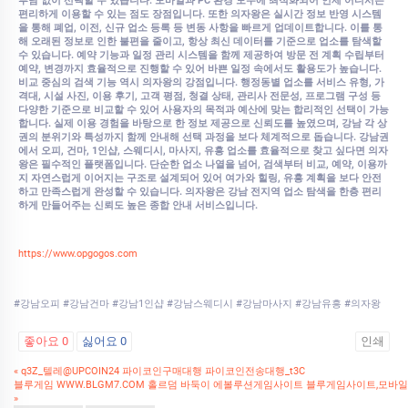
부담 없이 선택할 수 있습니다. 모바일과 PC 환경 모두에 최적화되어 언제 어디서든
편리하게 이용할 수 있는 점도 장점입니다. 또한 의자왕은 실시간 정보 반영 시스템
을 통해 폐업, 이전, 신규 업소 등록 등 변동 사항을 빠르게 업데이트합니다. 이를 통
해 오래된 정보로 인한 불편을 줄이고, 항상 최신 데이터를 기준으로 업소를 탐색할
수 있습니다. 예약 기능과 일정 관리 시스템을 함께 제공하여 방문 전 계획 수립부터
예약, 변경까지 효율적으로 진행할 수 있어 바쁜 일정 속에서도 활용도가 높습니다.
비교 중심의 검색 기능 역시 의자왕의 강점입니다. 행정동별 업소를 서비스 유형, 가
격대, 시설 사진, 이용 후기, 고객 평점, 청결 상태, 관리사 전문성, 프로그램 구성 등
다양한 기준으로 비교할 수 있어 사용자의 목적과 예산에 맞는 합리적인 선택이 가능
합니다. 실제 이용 경험을 바탕으로 한 정보 제공으로 신뢰도를 높였으며, 강남 각 상
권의 분위기와 특성까지 함께 안내해 선택 과정을 보다 체계적으로 돕습니다. 강남권
에서 오피, 건마, 1인샵, 스웨디시, 마사지, 유흥 업소를 효율적으로 찾고 싶다면 의자
왕은 필수적인 플랫폼입니다. 단순한 업소 나열을 넘어, 검색부터 비교, 예약, 이용까
지 자연스럽게 이어지는 구조로 설계되어 있어 여가와 힐링, 유흥 계획을 보다 안전
하고 만족스럽게 완성할 수 있습니다. 의자왕은 강남 전지역 업소 탐색을 한층 편리
하게 만들어주는 신뢰도 높은 종합 안내 서비스입니다.
https://www.opgogos.com
#강남오피 #강남건마 #강남1인샵 #강남스웨디시 #강남마사지 #강남유흥 #의자왕
좋아요
0
싫어요
0
인쇄
«
q3Z_텔레@UPCOIN24 파이코인구매대행 파이코인전송대행_t3C
블루게임 WWW.BLGM7.COM 홀르덤 바둑이 에볼루션게임사이트 블루게임사이트,모바
»