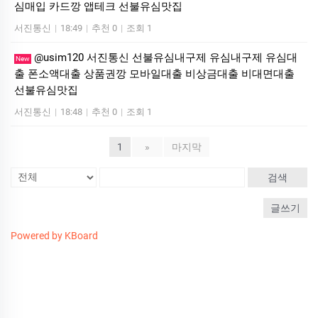
심매입 카드깡 앱테크 선불유심맛집
서진통신
|
18:49
|
추천 0
|
조회 1
@usim120 서진통신 선불유심내구제 유심내구제 유심대
New
출 폰소액대출 상품권깡 모바일대출 비상금대출 비대면대출
선불유심맛집
서진통신
|
18:48
|
추천 0
|
조회 1
1
»
마지막
검색
글쓰기
Powered by KBoard