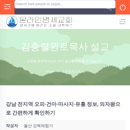
Skip
to
content
김충렬원로목사 설교
김충렬 원로목사님의 과거 설교를 시청할 수 있습니다.
Home
/
김충렬원로목사
강남 전지역 오피·건마·마사지·유흥 정보, 의자왕으
로 간편하게 확인하기
작성자
울산 강북체험가