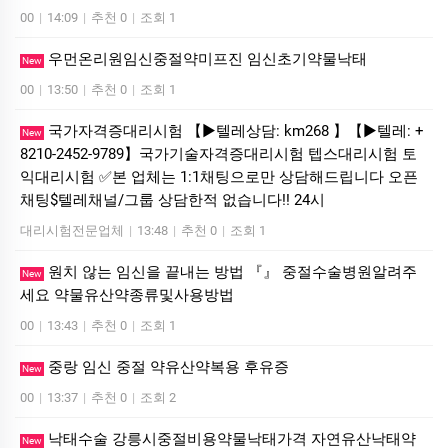
00
|
14:09
|
추천 0
|
조회 1
우먼온리원임신중절약미프진 임신초기약물낙­태
New
00
|
13:50
|
추천 0
|
조회 1
국가자격증대리시험 【▶텔레상담: km268 】【▶텔레: +
New
8210-2452-9789】국가기술자격증대리시험 텝스대리시험 토
익대리시험 ✅본 업체는 1:1채팅으로만 상담해드립니다 오픈
채팅$텔레채널/그룹 상담한적 없습니다!! 24시
대리시험전문업체
|
13:48
|
추천 0
|
조회 1
원치 않는 임신을 끝내는 방법 『』 중절수술병원알려주
New
세요 약물유산약종류및사용방법
00
|
13:43
|
추천 0
|
조회 1
중랑 임신 중절 약유산약복용 후유증
New
00
|
13:37
|
추천 0
|
조회 2
낙태수술 강릉시중절비용약물낙태가격 자연유산낙­태약
New