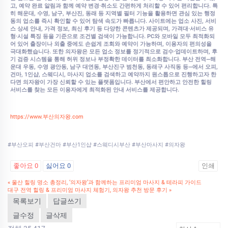
고, 예약 완료 알림과 함께 예약 변경·취소도 간편하게 처리할 수 있어 편리합니다. 특
히 해운대, 수영, 남구, 부산진, 동래 등 지역별 필터 기능을 활용하면 관심 있는 행정
동의 업소를 즉시 확인할 수 있어 탐색 속도가 빠릅니다. 사이트에는 업소 사진, 서비
스 상세 안내, 가격 정보, 최신 후기 등 다양한 콘텐츠가 제공되며, 가격대·서비스 유
형·시설 특징 등을 기준으로 조건별 검색이 가능합니다. PC와 모바일 모두 최적화되
어 있어 출장이나 외출 중에도 손쉽게 조회와 예약이 가능하며, 이용자의 편의성을
극대화했습니다. 또한 의자왕은 모든 업소 정보를 정기적으로 검수·업데이트하며, 후
기 검증 시스템을 통해 허위 정보나 부정확한 데이터를 최소화합니다. 부산 전역—해
운대 우동, 수영 광안동, 남구 대연동, 부산진구 범천동, 동래구 사직동 등—에서 오피,
건마, 1인샵, 스웨디시, 마사지 업소를 검색하고 예약까지 원스톱으로 진행하고자 한
다면 의자왕이 가장 신뢰할 수 있는 플랫폼입니다. 부산에서 편안하고 안전한 힐링
서비스를 찾는 모든 이용자에게 최적화된 안내 서비스를 제공합니다.
https://www.부산의자왕.com
#부산오피 #부산건마 #부산1인샵 #스웨디시부산 #부산마사지 #의자왕
좋아요
0
싫어요
0
인쇄
«
울산 힐링 명소 총정리, ‘의자왕’과 함께하는 프리미엄 마사지 & 테라피 가이드
대구 전역 힐링 & 프리미엄 마사지 체험기, 의자왕 추천 방문 후기
»
목록보기
답글쓰기
글수정
글삭제