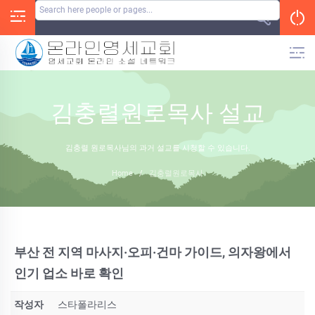
Skip
to
content
김충렬원로목사 설교
김충렬 원로목사님의 과거 설교를 시청할 수 있습니다.
Home
/
김충렬원로목사
부산 전 지역 마사지·오피·건마 가이드, 의자왕에서
인기 업소 바로 확인
작성자
스타폴라리스