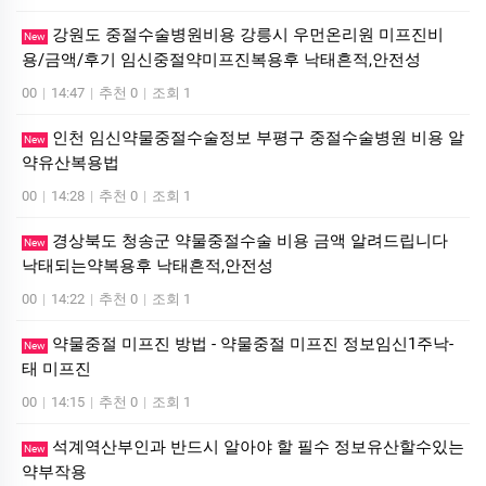
강원도 중절수술병원비용 강릉시 우먼온리원 미프진비
New
용/금액/후기 임신중절약미프진복용후 낙태흔적,안전성
00
|
14:47
|
추천 0
|
조회 1
인천 임신약물중절수술정보 부평구 중절수술병원 비용 알
New
약유산복용법
00
|
14:28
|
추천 0
|
조회 1
경상북도 청송군 약물중절수술 비용 금액 알려드립니다
New
낙태되는약복용후 낙태흔적,안전성
00
|
14:22
|
추천 0
|
조회 1
약물중절 미프진 방법 - 약물중절 미프진 정보임신1주낙­
New
태 미­프진
00
|
14:15
|
추천 0
|
조회 1
석계역산부인과 반드시 알아야 할 필수 정보유산할수있는
New
약부작용