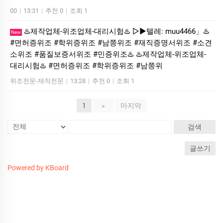
00
|
13:31
|
추천 0
|
조회 1
♨️제작업체-위조업체-대리시험♨️ ▷▶텔레: muu4466」♨️
New
#면허증위조 #학위증위조 #남쯩위조 #재직증명서위조 #소견
소위조 #품질보증서위조 #민증위조♨️ ♨️제작업체-위조업체-
대리시험♨️ #면허증위조 #학위증위조 #남쯩위
위조전문-제작전문
|
13:28
|
추천 0
|
조회 1
1
»
마지막
검색
글쓰기
Powered by KBoard