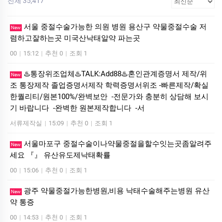
전체 35,417
서울 중절수술가능한 의원 병원 용산구 약물중절수술 저
New
렴하고잘하는곳 미국산낙­태알약 파는곳
00
|
15:12
|
추천 0
|
조회 1
♨️통장위조업체♨️TALK:Add88♨️혼인관계증명서 제작/위
New
조 통장제작 졸업증명서제작 학력증명서위조 -빠른제작/확실
한퀄리티/원본100%/완벽보안 -전문가와 충분히 상담해 보시
기 바랍니다 -완벽한 원본제작합니다 -서
서류제작실
|
15:09
|
추천 0
|
조회 1
서울마포구 중절수술이나약물중절을할수잇는곳좀알려주
New
세요 『』 유산유도제낙태확률
00
|
15:06
|
추천 0
|
조회 1
광주 약물중절가능한병원,비용 낙태수술해주는병원 유산
New
약 통증
00
|
14:53
|
추천 0
|
조회 1