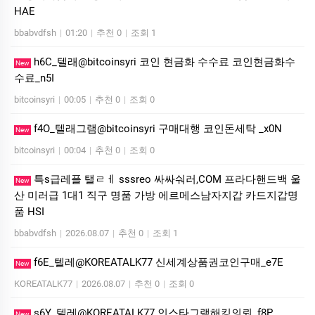
HAE
bbabvdfsh
|
01:20
|
추천 0
|
조회 1
h6C_텔래@bitcoinsyri 코인 현금화 수수료 코인현금화수
New
수료_n5I
bitcoinsyri
|
00:05
|
추천 0
|
조회 0
f4O_텔래그램@bitcoinsyri 구매대행 코인돈세탁 _x0N
New
bitcoinsyri
|
00:04
|
추천 0
|
조회 0
특s급레플 탤ㄹㅔ sssreo 싸싸숴러,COM 프라다핸드백 울
New
산 미러급 1대1 직구 명품 가방 에르메스남자지갑 카드지갑명
품 HSI
bbabvdfsh
|
2026.08.07
|
추천 0
|
조회 1
f6E_텔레@KOREATALK77 신세계상품권코인구매_e7E
New
KOREATALK77
|
2026.08.07
|
추천 0
|
조회 0
s6Y_텔레@KOREATALK77 인스타그램해킹의뢰_f8P
New