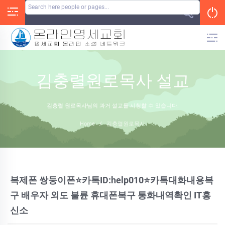
Skip
to
content
김충렬원로목사 설교
김충렬 원로목사님의 과거 설교를 시청할 수 있습니다.
Home
/
김충렬원로목사
복제폰 쌍둥이폰⭐카톡ID:help010⭐카톡대화내용복
구 배우자 외도 불륜 휴대폰복구 통화내역확인 IT흥
신소