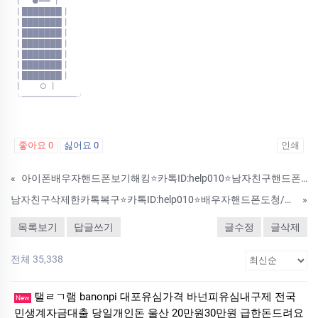
┃ ●══ ┃
┃███████┃
┃███████┃
┃███████┃
┃███████┃
┃███████┃
┃███████┃
┃███████┃
┃ ○ ┃
╰━━━━━━━╯
좋아요
0
싫어요
0
인쇄
«
아이폰배우자핸드폰보기해킹⭐카톡ID:help010⭐남자친구핸드폰복제/카카오톡확인/휴대폰도청/위치추적/복제폰/쌍둥이폰
남자친구삭제한카톡복구⭐카톡ID:help010⭐배우자핸드폰도청/감청/카카오톡해킹/카카오톡복원/위치추적/스마트폰해킹/복제폰/스파이앱/IT흥신소
»
목록보기
답글쓰기
글수정
글삭제
전체 35,338
탤ㄹㄱ램 banonpi 대포유심가격 바넌피유심내구제 전국
New
민생계자금대출 당일개인돈 울산 20만원30만원 급한돈드려요