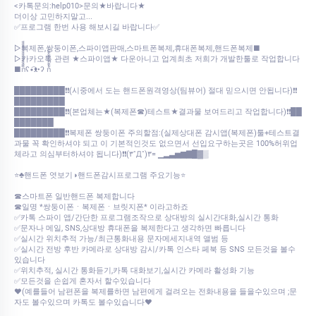
<카톡문의:help010>문의★바랍니다★
더이상 고민하지말고...
✅프로그램 한번 사용 해보시길 바랍니다✅
▷복제폰,쌍둥이폰,스파이앱판매,스마트폰복제,휴대폰복제,핸드폰복제■
▷카카오톡 관련 ★스파이앱★ 다운아니고 업계최초 저희가 개발한툴로 작업합니다
■ก็็็็็็็็็็็็็ʕ•͡ᴥ•ʔ ก้้้้้้้้้้้
█████████❗❗(시중에서 도는 핸드폰원격영상(팀뷰어) 절대 믿으시면 안됩니다)❗❗
█████████
█████████❗❗(본업체는★(복제폰☎)테스트★결과물 보여드리고 작업합니다)❗❗██
███████
█████████❗❗복제폰 쌍둥이폰 주의할점:(실제상대폰 감시앱(복제폰)툴+테스트결
과물 꼭 확인하셔야 되고 이 기본적인것도 없으면서 선입요구하는곳은 100%허위업
체라고 의심부터하셔야 됩니다)❗❗(۳˚Д˚)۳= ▁▂▃▅▆▇█▓▒
⭐♣핸드폰 엿보기◑핸드폰감시프로그램 주요기능⭐
☎스마트폰 일반핸드폰 복제합니다
☎일명 *쌍둥이폰ㆍ복제폰ㆍ브릿지폰* 이라고하죠
✅카톡 스파이 앱/간단한 프로그램조작으로 상대방의 실시간대화,실시간 통화
✅문자나 메일, SNS,상대방 휴대폰을 복제한다고 생각하면 빠릅니다
✅실시간 위치추적 가능/최근통화내용 문자메세지내역 앨범 등
✅실시간 전방 후반 카메라로 상대방 감시/카톡 인스타 페북 등 SNS 모든것을 볼수
있습니다
✅위치추적, 실시간 통화듣기,카톡 대화보기,실시간 카메라 활성화 기능
✅모든것을 손쉽게 혼자서 할수있습니다
♥(예를들어 남편폰을 복제를하면 남편에게 걸려오는 전화내용을 들을수있으며 ;문
자도 볼수있으며 카톡도 볼수있습니다♥