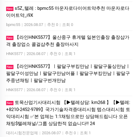
s5Z_텔레 : bpmc55 마운자로다이어트약추천 마운자로다
New
이어트약_i9X
bpmc55
|
2026.08.07
|
추천 0
|
조회 0
【라인HNK5577】울산중구 휴게텔 일본인출장 출장샵가
New
격 출장업소 콜걸샵추천 출장마사지
HNK5577
|
2026.08.07
|
추천 0
|
조회 1
【라인HNK5577】ㅣ팔달구부킹만남ㅣ팔달구돌싱만남ㅣ
New
팔달구이성만남ㅣ팔달구만남어플ㅣ팔달구부킹만남ㅣ팔달구
주중년채팅ㅣ팔달구번개만남
HNK5577
|
2026.08.07
|
추천 0
|
조회 1
토목산업기사대리시험 【▶텔레상담: km268 】【▶텔레:
New
+8210-2452-9789】국가기술자격증대리시험 텝스대리시험 토
익대리시험 ✅본 업체는 1:1채팅으로만 상담해드립니다 오픈
채팅$텔레채널/그룹 상담한적 없습니다!! 24
대리시험전문업체
|
2026.08.07
|
추천 0
|
조회 1