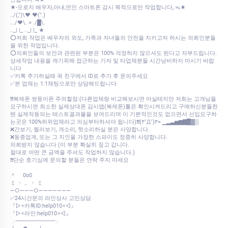
★-오로지 배우자,아내,연인 스마트폰 감시 목적으로만 작업합니다,.ᯓ★
../(,")\♥ ♥(".)
.../♥\. = ./█\.
.._| |_ .._| |_ ★
⭕저희 작업은 배우자의 외도, 가족과 자녀들의 안전을 지키고자 하시는 의뢰인분들
을 위한 작업입니다.
⭕의뢰인들의 보안과 관련된 부분은 100% 걱정하지 않으셔도 된다고 자부드립니다.
상세작업 내용을 캐기위해 접근하는 기자 및 타업체분들 시간낭비하지 마시기 바랍
니다
✅카톡 추가하실때 꼭 친구에서 ID로 추가 후 문의주세요
✅본 업체는 1:1채팅으로만 상담해드립니다
❗❗복제폰 쌍둥이폰 주의할점:(다른업체랑 비교해보시면 아실테지만 저희는 고개님들
요구하시면 최소한 실제상대폰 감시앱(복제폰)툴은 확인시켜드리고 구매하신분들한
텐 실제작동되는 테스트결과물을 보여드리며 이 기본적인것도 없으면서 선입요구하
는곳은 100%허위업체라고 의심부터하셔야 됩니다)❗❗(۳˚Д˚)۳= ▁▂▃▅▆▇█▓▒
❌간보기, 찔러보기, 개소리, 헛소리하실 분은 사양합니다.
❌동종업계, 또는 그 지인을 가장한 스파이도 정중히 사양합니다.
의뢰받지 않습니다 (이 부분 확실히 짚고 갑니다.
절대로 어떤 큰 금액을 주셔도 작업하지 않습니다.)
❗❗단순 호기심에 문의할 분들은 연락 주지 마세요
＾ 0o0
ミ ・ 。・ ミ
—○———○———————
✅24시간문의 라인상사 고민상담
『▷⭐카톡ID:help010⭐◁』
『▷⭐라인:help010⭐◁』
╭━━━━━━━╮