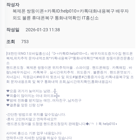
작성자
복제폰 쌍둥이폰⭐카톡ID:help010⭐카톡대화내용복구 배우자
외도 불륜 휴대폰복구 통화내역확인 IT흥신소
작성일
2026-01-23 11:38
조회
753
[대한민국NO.1모바일흥신소]『▷⭐카톡ID:help010⭐◁』배우자외도증거수집 핸드폰
복제,위치추적 문자내역조회*카톡내용복구*통화내역확인*복제폰 쌍둥이폰전문흥신
소
핸드폰도청 . 복제폰 쌍둥이폰 위치추적어플 . 스파이앱 . 핸드폰해킹 . 카톡해킹 . 바
람난배우자감시 . 카톡복구 . 실시간위치추적 . 외도증거 . 불륜증거 . 핸드폰엿보기 .
자녀감시 . 직원감시#배우자 뒷조사 및 외도#불륜#간통증거수집.카톡내용복구및 조
회 문자내용조회 및 복구 통화내역 조회,실시간위치확인,통화내용감시
♥요즘 귀가가 늦어지는 남편..⸝ဗီူ⸜
♥외출이 많아지는 아내 와이프ʚဗီူɞ
♥밤에 전화를 받지않는 애인..여자친구..남자친구
♥결혼을 앞둔 신랑 신부
-간단한 방법으로 위치를 알수있습니다.
-혼자 고민하지말고 연락주세요!!!
-핸드폰도청어플 도청앱 핸드폰도청장치 판매합니다◆/ㅋ ㅏ톡 help010◑
사이버 흥신소 기본 업무 내용입니다
연락주시면 자세한 상담을 하실수 있습니다