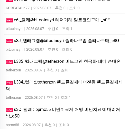
KOREATALK77
|
2026.08.07
|
추천 0
|
조회 0
e6I_텔레@bitcoinsyri 테더거래 알트코인구매 _s0F
New
bitcoinsyri
|
2026.08.07
|
추천 0
|
조회 1
s3J_텔래그램@bitcoinsyri 솔라나구입 솔라나구매_e8O
New
bitcoinsyri
|
2026.08.07
|
추천 0
|
조회 0
L335_텔래그램@tetherzon 비트코인 현금화 테더 손대손
New
tetherzon
|
2026.08.07
|
추천 0
|
조회 1
L334_텔레@tetherzon 핸드폰결제테더전환 핸드폰결제세
New
탁
tetherzon
|
2026.08.07
|
추천 0
|
조회 1
s3Q_텔레 : bpmc55 비만치료제 처방 비만치료제 대리처
New
방_g5O
bpmc55
|
2026.08.07
|
추천 0
|
조회 0