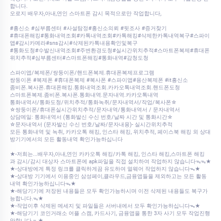
합니다.
​​오로지 배우자,아내,연인 스마트폰 감시 목적으로만 작업합니다,
#흥신소 #심부름센터 #사설탐정#흥신소의뢰 #뒷조사 #증거찾기
#휴대폰해킹#통화내역조회#카톡내역조회#카톡해킹#삭제한카톡내역복구#스파이
앱#감시카메라#sns감시#삭제된카톡내용확인및복구
#통화도청#수발신내역조회#주변환경도청#실시간위치추적#스마트폰복제#휴대폰
위치추적#심부름센터#스마트폰해킹#통화내역#감청도청
스파이앱/복제폰/쌍둥이폰/핸드폰복제.휴대폰복제프로그램
쌍둥이폰 #복제폰 #휴대폰복제 #복사폰 #스파이앱#용산복제폰 #it흥신소
좀비폰.복사폰.휴대폰해킹.통화내역조회.카카오톡내역조회.핸드폰도청
스마트폰복제.좀비폰.복사폰.통화내역.문자내역.카카오톡내역
통화내역서/통화도청/위치추적/통화녹취/문자내역서/작업/복사폰☆
☆쌍둥이폰/휴대폰실시간위치추적/문자내역/통화내역서 / 문자내역서
상담메일: 통화내역서 (통화발신 수신 번호/날짜 시간 및 통화시간☆
☆문자내역서 (문자발신 수신 번호/날짜/문자내용)- 실시간위치추적
모든 통화내역 및 녹취, 카카오톡 해킹, 인스타 해킹, 위치추적, 페이스북 해킹 외 상대
방기기에서의 모든 활동내역 확인가능하십니다
★-저희는...배우자,아내,연인 카카오톡 해킹/카톡 해킹, 인스타 해킹,스마트폰 해킹
과 감시/감시 대상자 스마트폰에 apk파일을 직접 설치하여 작업하지 않습니다ᯓᯓ★
★-상대방에게 특정 링크를 클릭하게끔 유도하여 멀웨어 작업하지 않습니다ᯓ★
★-상대방 기기에서 이용중인 삼성페이,클라우드,금융앱들을 제외하고는 모든 활동
내역 확인가능하십니다ᯓ★
★-해당기기에 저장된 내용들은 모두 확인가능하시며 이전 삭제된 내용들도 복구가
능합니다.ᯓ★
★-작업이후 삭제된 메세지 및 파일들은 서버내에서 모두 확인가능하십니다ᯓ★
★-해당기기 코인거래소 어플 스캠, 카드사기, 금융앱을 통한 3자 사기 모두 작업진행
안합니다.ᯓ★