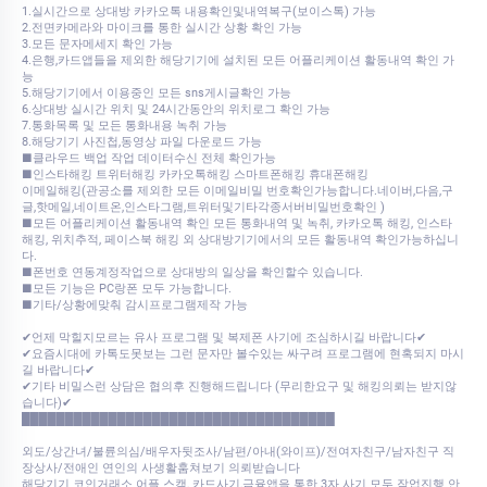
1.실시간으로 상대방 카카오톡 내용확인및내역복구(보이스톡) 가능
2.전면카메라와 마이크를 통한 실시간 상황 확인 가능
3.모든 문자메세지 확인 가능
4.은행,카드앱들을 제외한 해당기기에 설치된 모든 어플리케이션 활동내역 확인 가
능
5.해당기기에서 이용중인 모든 sns게시글확인 가능
6.상대방 실시간 위치 및 24시간동안의 위치로그 확인 가능
7.통화목록 및 모든 통화내용 녹취 가능
8.해당기기 사진첩,동영상 파일 다운로드 가능
■클라우드 백업 작업 데이터수신 전체 확인가능
■인스타해킹 트위터해킹 카카오톡해킹 스마트폰해킹 휴대폰해킹
이메일해킹(관공소를 제외한 모든 이메일비밀 번호확인가능합니다.네이버,다음,구
글,핫메일,네이트온,인스타그램,트위터및기타각종서버비밀번호확인 )
■모든 어플리케이션 활동내역 확인 모든 통화내역 및 녹취, 카카오톡 해킹, 인스타
해킹, 위치추적, 페이스북 해킹 외 상대방기기에서의 모든 활동내역 확인가능하십니
다.
■폰번호 연동계정작업으로 상대방의 일상을 확인할수 있습니다.
■모든 기능은 PC랑폰 모두 가능합니다.
■기타/상황에맞춰 감시프로그램제작 가능
✔언제 막힐지모르는 유사 프로그램 및 복제폰 사기에 조심하시길 바랍니다✔
✔요즘시대에 카톡도못보는 그런 문자만 볼수있는 싸구려 프로그램에 현혹되지 마시
길 바랍니다✔
✔기타 비밀스런 상담은 협의후 진행해드립니다 (무리한요구 및 해킹의뢰는 받지않
습니다)✔
████████████████████████████████████
외도/상간녀/불륜의심/배우자뒷조사/남편/아내(와이프)/전여자친구/남자친구 직
장상사/전애인 연인의 사생활훔쳐보기 의뢰받습니다
​​해당기기 코인거래소 어플 스캠, 카드사기,금융앱을 통한 3자 사기 모두 작업진행 안