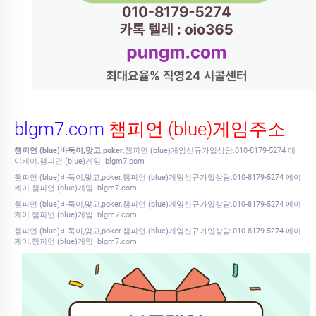
blgm7.com
챔피언 (blue)게­임주소
챔피언 (blue)바둑­이,맞­고,poker
.챔피언 (blue)게­임신규가입상담.010-8179-5274 에
이케이.챔피언 (blue)게­임 blgm7.com
챔피언 (blue)바둑­이,맞­고,poker.챔피언 (blue)게­임신규가입상담.010-8179-5274 에이
케이.챔피언 (blue)게­임 blgm7.com
챔피언 (blue)바둑­이,맞­고,poker.챔피언 (blue)게­임신규가입상담.010-8179-5274 에이
케이.챔피언 (blue)게­임 blgm7.com
챔피언 (blue)바둑­이,맞­고,poker.챔피언 (blue)게­임신규가입상담.010-8179-5274 에이
케이.챔피언 (blue)게­임 blgm7.com