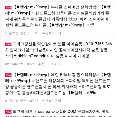
【▶텔레: mk99mvp】복제폰 스파이앱 설치방법✅【▶텔
New
레: mk99mvp】✅핸드폰도청 쌍둥이폰 스마트폰해킹의뢰 폰
복제 위치추적 핸드폰감시 카톡해킹 인스타해킹 스파이웨어
설치 핸드폰도청 복제폰 【▶텔레: mk99mvp】 쌍둥
비밀보장-안전
|
11:12
|
추천 0
|
조회 1
프라그당신을 억만장자로 만들 아이슬룟 ( 0 10. 7465 .346
New
4) 인디­고게­임 아이슬룟아시안 공식에이전시마틱 슬룟 정품
사이트 ◆blgm7.com◆ 아이 슬룟 아시아 게이밍
awawawaw
|
10:26
|
추천 0
|
조회 1
【▶텔레: mk99mvp】애인 카톡해킹 인스타해킹✅【▶텔
New
레: mk99mvp】✅핸드폰 해킹의뢰 스파이앱 복제폰 핸드폰도
청 쌍둥이폰 핸드폰감시 폰 복제 위치추적 스마트폰해킹 외도
증거수집 불륜#복제폰#핸드폰도청 【▶텔레: mk99m
비밀보장-안전
|
09:44
|
추천 0
|
조회 1
최고퀄 탤ㄹㅔ sssreo 싸싸숴러,COM 구찌남자가방 평택
New