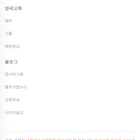
영세교회
멤버
그룹
예배영상
블로그
영스타그램
클로즈업뉴스
교회주보
시리즈설교