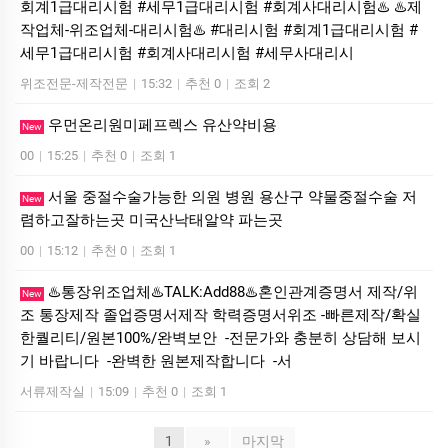
회계1급대리시험 #세무1급대리시험 #회계사대리시험♨️ ♨️제
작업체-위조업체-대리시험♨️ #대리시험 #회계1급대리시험 #
세무1급대리시험 #회계사대리시험 #세무사대리시
위조전문-제작전문
|
15:32
|
추천 0
|
조회 2
우먼온리원미페프렉스 유산약비용
New
00
|
15:25
|
추천 0
|
조회 1
서울 중절수술가능한 의원 병원 용산구 약물중절수술 저
New
렴하고잘하는곳 미국산낙­태알약 파는곳
00
|
15:12
|
추천 0
|
조회 1
♨️통장위조업체♨️TALK:Add88♨️혼인관계증명서 제작/위
New
조 통장제작 졸업증명서제작 학력증명서위조 -빠른제작/확실
한퀄리티/원본100%/완벽보안 -전문가와 충분히 상담해 보시
기 바랍니다 -완벽한 원본제작합니다 -서
서류제작실
|
15:09
|
추천 0
|
조회 1
1
»
마지막