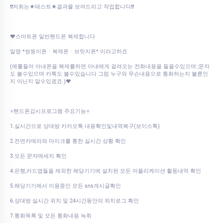
❗❗저희는★테스트★결과물 보여드리고 작업합니다❗❗
♥스마트폰 일반핸드폰 복제합니다
일명 *쌍둥이폰ㆍ복제폰ㆍ브릿지폰* 이라고하죠
(예를들어 아내폰을 복제를하면 아내에게 걸려오는 전화내용을 들을수있으며 ;문자
도 볼수있으며 카톡도 볼수있습니다 그럼 누구와 무슨내용으로 통화하는지 불륜인
지 아닌지 알수있겠죠 )♥
⭐핸드폰감시프로그램 주요기능⭐
1.실시간으로 상대방 카카오톡 내용확인및내역복구(보이스톡)
2.전면카메라와 마이크를 통한 실시간 상황 확인
3.모든 문자메세지 확인
4.은행,카드앱들을 제외한 해당기기에 설치된 모든 어플리케이션 활동내역 확인
5.해당기기에서 이용중인 모든 sns게시글확인
6.상대방 실시간 위치 및 24시간동안의 위치로그 확인
7.통화목록 및 모든 통화내용 녹취