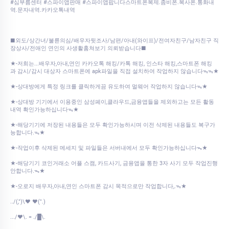
#심부름센터 #스파이앱판매 #스파이앱팝니다스마트폰복제.좀비폰.복사폰.통화내
역.문자내역.카카오톡내역
■외도/상간녀/불륜의심/배우자뒷조사/남편/아내(와이프)/전여자친구/남자친구 직
장상사/전애인 연인의 사생활훔쳐보기 의뢰받습니다■
★-저희는...배우자,아내,연인 카카오톡 해킹/카톡 해킹, 인스타 해킹,스마트폰 해킹
과 감시/감시 대상자 스마트폰에 apk파일을 직접 설치하여 작업하지 않습니다ᯓᯓ★
★-상대방에게 특정 링크를 클릭하게끔 유도하여 멀웨어 작업하지 않습니다ᯓ★
★-상대방 기기에서 이용중인 삼성페이,클라우드,금융앱들을 제외하고는 모든 활동
내역 확인가능하십니다ᯓ★
★-해당기기에 저장된 내용들은 모두 확인가능하시며 이전 삭제된 내용들도 복구가
능합니다.ᯓ★
★-작업이후 삭제된 메세지 및 파일들은 서버내에서 모두 확인가능하십니다ᯓ★
★-해당기기 코인거래소 어플 스캠, 카드사기, 금융앱을 통한 3자 사기 모두 작업진행
안합니다.ᯓ★
★-오로지 배우자,아내,연인 스마트폰 감시 목적으로만 작업합니다,.ᯓ★
../(,")\♥ ♥(".)
.../♥\. = ./█\.