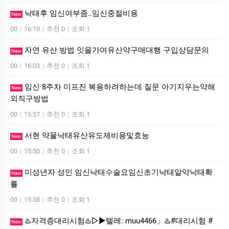
낙태후 임신여부좀..임신중절비용
New
00
|
16:10
|
추천 0
|
조회 1
자연 유산 방법 잇을가여유산약구매대행 구입상담문의
New
00
|
16:03
|
추천 0
|
조회 1
임신 8주차 미프진 복용하려하는데 질문 아기지우는약해
New
외직구방법
00
|
15:57
|
추천 0
|
조회 1
서현 약물낙태유산유도제비용및효능
New
00
|
15:50
|
추천 0
|
조회 1
미성년자 성인 임신낙태수술요임신초기낙태알약낙태확
New
률
00
|
15:38
|
추천 0
|
조회 1
♨️자격증대리시험♨️▷▶텔레: muu4466」♨️#대리시험 #
New