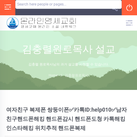
Skip
to
content
김충렬원로목사 설교
김충렬 원로목사님의 과거 설교를 시청할 수 있습니다.
Home
/
김충렬원로목사
여자친구 복제폰 쌍둥이폰✅카톡ID:help010✅남자
친구핸드폰해킹 핸드폰감시 핸드폰도청 카톡해킹
인스타해킹 위치추적 핸드폰복제