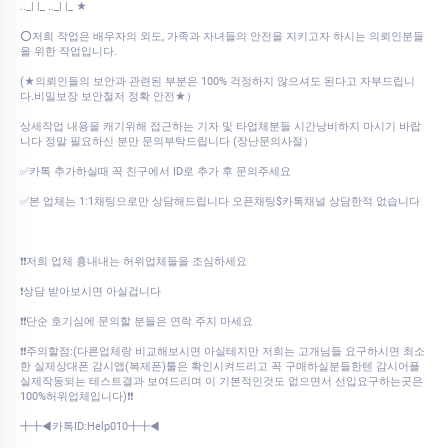
.._| |_ .._| |_ ★
⭕저희 작업은 배우자의 외도, 가족과 자녀들의 안전을 지키고자 하시는 의뢰인분들
을 위한 작업입니다.
(★의뢰인들의 보안과 관련된 부분은 100% 걱정하지 않으셔도 된다고 자부드립니
다.비밀보장 보안철저 정확 안전★）
상세작업 내용을 캐기위해 접근하는 기자 및 타업체분들 시간낭비하지 마시기 바랍
니다 정말 필요하신 분만 문의부탁드립니다 (장난문의사절）
✅카톡 추가하실때 꼭 친구에서 ID로 추가 후 문의주세요
✅본 업체는 1:1채팅으로만 상담해드립니다 오픈채팅$카톡채널 상담한적 없습니다
❗❗저희 업체 흉내내는 허위업체들을 조심하세요
❗상담 받아보시면 아실겁니다
❗❗단순 호기심에 문의할 분들은 연락 주지 마세요
❗❗주의할점:(다른업체랑 비교해보시면 아실테지만 저희는 고개님들 요구하시면 최소
한 실제상대폰 감시앱(복제폰)툴은 확인시켜드리고 꼭 구매하실분들한텐 감시어플
실제작동되는 테스트결과 보여드리며 이 기본적인것도 없으면서 선입요구하는곳은
100%허위업체입니다)❗❗
╋╋◀카톡ID:Help010╋╋◀