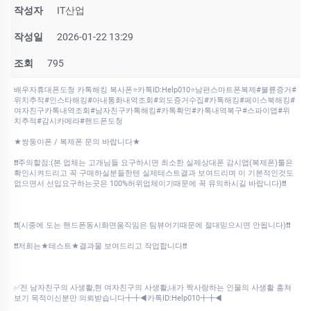
작성자
IT산업
작성일
2026-01-22 13:29
조회
795
배우자휴대폰도청 카톡해킹 복사폰⭐카톡ID:Help010⭐남편스마트폰복제#불륜증거#
위치추적#인스타해킹#아내통화내역조회#외도증거수집#카톡해킹#페이스북해킹#
여자친구카톡내역조회#남자친구카톡해킹#카톡확인#카톡내역복구#스파이앱#위
치추적#감시카메라#핸드폰도청
★쌍둥이폰 / 복제폰 문의 바랍니다★
❗❗주의할점:(본 업체는 고개님들 요구하시면 최소한 실제상대폰 감시앱(복제폰)툴은
확인시켜드리고 꼭 구매하실분들한텐 실제테스트결과 보여드리며 이 기본적인것도
없으면서 선입요구하는곳은 100%허위업체이기때문에 꼭 유의하시길 바랍니다)❗❗
❗❗(시중에 도는 핸드폰동시화면움직임은 팀뷰어기때문에 절대믿으시면 안됩니다)❗❗
❗❗저희는★테스트★결과물 보여드리고 작업합니다❗❗
✅전 남자친구의 사생활,현 여자친구의 사생활,내가 짝사랑하는 인물의 사생활 훔쳐
보기 목적이신분만 의뢰받습니다╋╋◀카톡ID:Help010╋╋◀