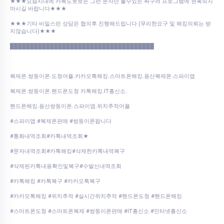
★★★요즘시대에 카톡도못보는 그런 문자만 볼수있는 싸구려 프로그램에 현혹되지
마시길 바랍니다★★★
★★★기타 비밀스런 상담은 협의후 진행해드립니다 (무리한요구 및 해킹의뢰는 받
지않습니다)★★★
████████████████████████████████████
복제폰.쌍둥이폰.도청어플.카카오톡해킹.스마트폰해킹.용산복제폰.스파이앱
복제폰.쌍둥이폰.핸드폰도청 카톡해킹.IT흥신소.
핸드폰해킹.용산쌍둥이폰.스파이앱.위치추적어플
#스파이앱 #복제폰판매 #쌍둥이폰팝니다
#통화내역조회#카톡내역조회★
#문자내역조회#카톡해킹#삭제한카톡내역복구
#삭제된카톡내용확인및복구#수발신내역조회
#카톡해킹 #카톡복구 #카카오톡복구
#카카오톡해킹 #위치추적 #실시간위치추적 #핸드폰도청 #핸드폰해킹
#스마트폰도청 #스마트폰복제 #쌍둥이폰판매 #IT흥신소 #인터넷흥신소