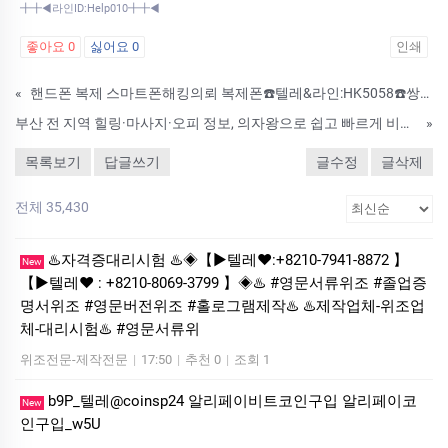
╋╋◀라인ID:Help010╋╋◀
좋아요
0
싫어요
0
인쇄
«
핸드폰 복제 스마트폰해킹의뢰 복제폰☎️텔레&라인:HK5058☎️쌍둥이폰만들기 카톡해킹 카톡도청 위치추적 인스타해킹
부산 전 지역 힐링·마사지·오피 정보, 의자왕으로 쉽고 빠르게 비교·예약
»
목록보기
답글쓰기
글수정
글삭제
전체 35,430
♨️자격증대리시험 ♨️◈【▶텔레♥:+8210-7941-8872 】
New
【▶텔레♥ : +8210-8069-3799 】◈♨️ #영문서류위조 #졸업증
명서위조 #영문버전위조 #홀로그램제작♨️ ♨️제작업체-위조업
체-대리시험♨️ #영문서류위
위조전문-제작전문
|
17:50
|
추천 0
|
조회 1
b9P_텔레@coinsp24 알리페이비트코인구입 알리페이코
New
인구입_w5U