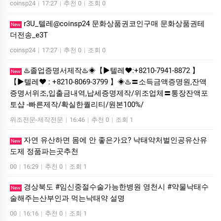
coinsp24
|
17:27
|
추천 0
|
조회 0
r3U_텔레@coinsp24 문화상품권코인구매 문화상품권테
New
더전송_e3T
coinsp24
|
17:27
|
추천 0
|
조회 0
♨️졸업증명서제작♨️◈【▶텔레♥:+8210-7941-8872 】
New
【▶텔레♥ : +8210-8069-3799 】◈♨️〓소득금액증명원,잔액
증명서위조,입출금내역,납세증명제작/위조업체〓통장잔액포
토샵 -빠른제작/확실한퀄리티/원본100%/
위조전문-제작전문
|
16:46
|
추천 0
|
조회 1
자연 유산하면 몸에 안 좋은가요? 낙태약처벌인공유산유
New
도제 정품파는곳추천
00
|
16:29
|
추천 0
|
조회 1
경상북도 #임신중절수술가능한병원 영천시 #약물낙태수
New
술해주는산부인과 먹는낙­태약 설명
00
|
16:16
|
추천 0
|
조회 1