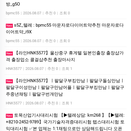
방_g5O
bpmc55
|
2026.08.07
|
추천 0
|
조회 0
s5Z_텔레 : bpmc55 마운자로다이어트약추천 마운자로다
New
이어트약_i9X
bpmc55
|
2026.08.07
|
추천 0
|
조회 0
【라인HNK5577】울산중구 휴게텔 일본인출장 출장샵가
New
격 출장업소 콜걸샵추천 출장마사지
HNK5577
|
2026.08.07
|
추천 0
|
조회 1
【라인HNK5577】ㅣ팔달구부킹만남ㅣ팔달구돌싱만남ㅣ
New
팔달구이성만남ㅣ팔달구만남어플ㅣ팔달구부킹만남ㅣ팔달구
주중년채팅ㅣ팔달구번개만남
HNK5577
|
2026.08.07
|
추천 0
|
조회 1
토목산업기사대리시험 【▶텔레상담: km268 】【▶텔레:
New
+8210-2452-9789】국가기술자격증대리시험 텝스대리시험 토
익대리시험 ✅본 업체는 1:1채팅으로만 상담해드립니다 오픈