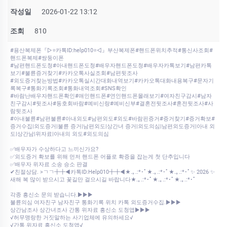
작성일
2026-01-22 13:12
조회
810
#용산복제폰『▷⭐카톡ID:help010⭐◁』부산복제폰#핸드폰위치추적#통신사조회#
핸드폰복제#쌍둥이폰
#남편핸드폰도청#아내핸드폰도청#배우자핸드폰도청#배우자카톡보기#남편카톡
보기#불륜증거찾기#카카오톡사실조회#남편뒷조사
#외도증거찾는방법#카카오톡실시간대화내역보기#카카오톡대화내용복구#문자기
록복구#통화기록조회#통화내역조회#SNS확인
#바람난배우자핸드폰확인#애인핸드폰#연인핸드폰몰래보기#여자친구감시#남자
친구감시#뒷조사#동호회바람#예비신랑#예비신부#결혼전뒷조사#혼전뒷조사#사
람뒷조사
#아내불륜#남편불륜#아내외도#남편외도#외도#바람핀증거#증거찾기#증거확보#
증거수집|외도증거|불륜 증거|남편외도|상간녀 증거|외도의심|남편외도증거|아내 외
도|상간남|위자료|아내의 외도#외도의심
✅배우자가 수상하다고 느끼신가요?
✅외도증거 확보를 위해 먼저 핸드폰 어플로 확증을 잡는게 첫 단추입니다
✅배우자 위자료 소송 승소 판결
✔친절상담. >ㄱㄱ╋╋◀카톡ID:Help010╋╋◀★.｡.:*･ﾟ★.｡.:*･ﾟ★.｡.:*･ﾟ✨ 2026 ✨
새해 복 많이 받으시고 꽃길만 걸으시길 바랍니다★.｡.:*･ﾟ★.｡.:*･ﾟ★.｡.:*･ﾟ
각종 흥신소 문의 받습니다.▶▶▶
불륜의심 여자친구 남자친구 통화기록 위치 카톡 외도증거수집.▶▶▶
상간남조사 상간녀조사 간통 위자료 흥신소 도청앱▶▶▶
√허무맹랑한 거짓말하는 사기업체에 유의하세요√
√간통 위자료 흥신소 도청앱√