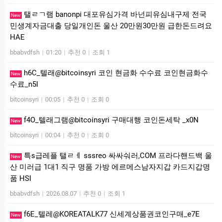
탤ㄹㄱ램 banonpi 대포유심가격 바넌피유심내구제 전국
New
민생계자금대출 당일개인돈 울산 20만원30만원 급한돈드려요
HAE
bbabvdfsh
|
01:20
|
추천 0
|
조회 1
h6C_텔래@bitcoinsyri 코인 현금화 수수료 코인현금화수
New
수료_n5I
bitcoinsyri
|
00:05
|
추천 0
|
조회 0
f4O_텔래그램@bitcoinsyri 구매대행 코인돈세탁 _x0N
New
bitcoinsyri
|
00:04
|
추천 0
|
조회 0
특s급레플 탤ㄹㅔ sssreo 싸싸숴러,COM 프라다핸드백 울
New
산 미러급 1대1 직구 명품 가방 에르메스남자지갑 카드지갑명
품 HSI
bbabvdfsh
|
2026.08.07
|
추천 0
|
조회 1
f6E_텔레@KOREATALK77 신세계상품권코인구매_e7E
New