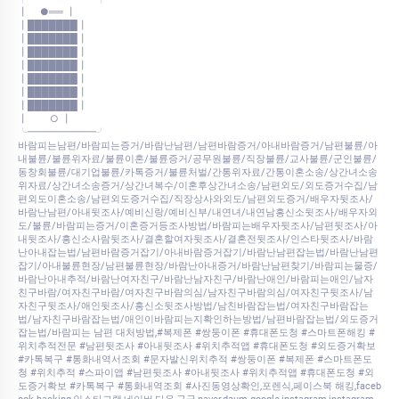
┃ ●══ ┃
┃███████┃
┃███████┃
┃███████┃
┃███████┃
┃███████┃
┃███████┃
┃███████┃
┃ ○ ┃
╰━━━━━━━╯
바람피는남편/바람피는증거/바람난남편/남편바람증거/아내바람증거/남편불륜/아
내불륜/불륜위자료/불륜이혼/불륜증거/공무원불륜/직장불륜/교사불륜/군인불륜/
동창회불륜/대기업불륜/카톡증거/불륜처벌/간통위자료/간통이혼소송/상간녀소송
위자료/상간녀소송증거/상간녀복수/이혼후상간녀소송/남편외도/외도증거수집/남
편외도이혼소송/남편외도증거수집/직장상사와외도/남편외도증거/배우자뒷조사/
바람난남편/아내뒷조사/예비신랑/예비신부/내연녀/내연남흥신소뒷조사/배우자외
도/불륜/바람피는증거/이혼증거등조사방법/바람피는배우자뒷조사/남편뒷조사/아
내뒷조사/흥신소사람뒷조사/결혼할여자뒷조사/결혼전뒷조사/인스타뒷조사/바람
난아내잡는법/남편바람증거잡기/아내바람증거잡기/바람난남편잡는법/바람난남편
잡기/아내불륜현장/남편불륜현장/바람난아내증거/바람난남편찾기/바람피는물증/
바람난아내추적/바람난여자친구/바람난남자친구/바람난애인/바람피는애인/남자
친구바람/여자친구바람/여자친구바람의심/남자친구바람의심/여자친구뒷조사/남
자친구뒷조사/애인뒷조사/흥신소뒷조사방법/남친바람잡는법/여자친구바람잡는
법/남자친구바람잡는법/애인이바람피는지확인하는방법/남편바람잡는법/외도증거
잡는법/바람피는 남편 대처방법,#복제폰 #쌍둥이폰 #휴대폰도청 #스마트폰해킹 #
위치추적전문 #남편뒷조사 #아내뒷조사 #위치추적앱 #휴대폰도청 #외도증거확보
#카톡복구 #통화내역서조회 #문자발신위치추적 #쌍둥이폰 #복제폰 #스마트폰도
청 #위치추적 #스파이앱 #남편뒷조사 #아내뒷조사 #위치추적앱 #휴대폰도청 #외
도증거확보 #카톡복구 #통화내역조회 #사진동영상확인,포렌식,페이스북 해킹,faceb