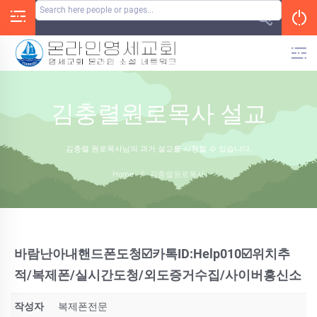
Skip
to
content
김충렬원로목사 설교
김충렬 원로목사님의 과거 설교를 시청할 수 있습니다.
Home
/
김충렬원로목사
바람난아내핸드폰도청☑️카톡ID:Help010☑️위치추
적/복제폰/실시간도청/외도증거수집/사이버흥신소
작성자
복제폰전문