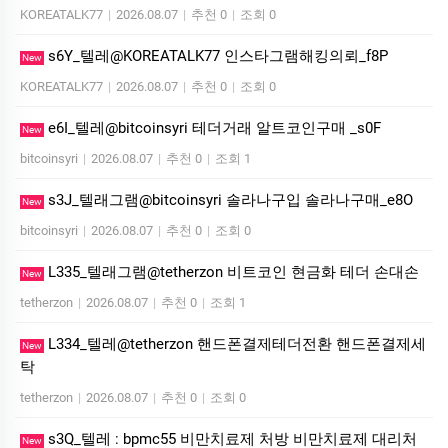
KOREATALK77
|
2026.08.07
|
추천 0
|
조회 0
s6Y_텔레@KOREATALK77 인스타그램해킹의뢰_f8P
New
KOREATALK77
|
2026.08.07
|
추천 0
|
조회 0
e6I_텔레@bitcoinsyri 테더거래 알트코인구매 _s0F
New
bitcoinsyri
|
2026.08.07
|
추천 0
|
조회 1
s3J_텔래그램@bitcoinsyri 솔라나구입 솔라나구매_e8O
New
bitcoinsyri
|
2026.08.07
|
추천 0
|
조회 0
L335_텔래그램@tetherzon 비트코인 현금화 테더 손대손
New
tetherzon
|
2026.08.07
|
추천 0
|
조회 1
L334_텔레@tetherzon 핸드폰결제테더전환 핸드폰결제세
New
탁
tetherzon
|
2026.08.07
|
추천 0
|
조회 0
s3Q_텔레 : bpmc55 비만치료제 처방 비만치료제 대리처
New