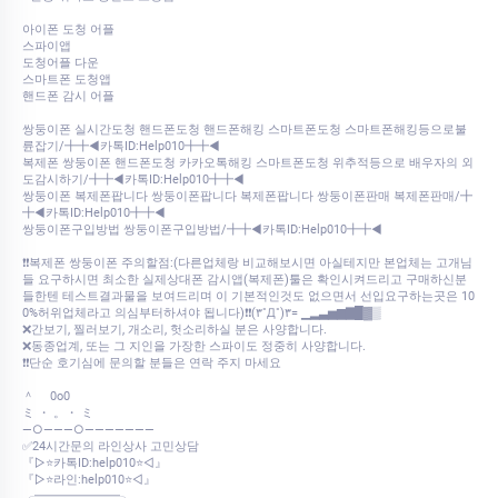
아이폰 도청 어플
스파이앱
도청어플 다운
스마트폰 도청앱
핸드폰 감시 어플
쌍둥이폰 실시간도청 핸드폰도청 핸드폰해킹 스마트폰도청 스마트폰해킹등으로불
륜잡기/╋╋◀카톡ID:Help010╋╋◀
복제폰 쌍둥이폰 핸드폰도청 카카오톡해킹 스마트폰도청 위추적등으로 배우자의 외
도감시하기/╋╋◀카톡ID:Help010╋╋◀
쌍둥이폰 복제폰팝니다 쌍둥이폰팝니다 복제폰팝니다 쌍둥이폰판매 복제폰판매/╋
╋◀카톡ID:Help010╋╋◀
쌍둥이폰구입방법 쌍둥이폰구입방법/╋╋◀카톡ID:Help010╋╋◀
❗❗복제폰 쌍둥이폰 주의할점:(다른업체랑 비교해보시면 아실테지만 본업체는 고개님
들 요구하시면 최소한 실제상대폰 감시앱(복제폰)툴은 확인시켜드리고 구매하신분
들한텐 테스트결과물을 보여드리며 이 기본적인것도 없으면서 선입요구하는곳은 10
0%허위업체라고 의심부터하셔야 됩니다)❗❗(۳˚Д˚)۳= ▁▂▃▅▆▇█▓▒
❌간보기, 찔러보기, 개소리, 헛소리하실 분은 사양합니다.
❌동종업계, 또는 그 지인을 가장한 스파이도 정중히 사양합니다.
❗❗단순 호기심에 문의할 분들은 연락 주지 마세요
＾ 0o0
ミ ・ 。・ ミ
—○———○———————
✅24시간문의 라인상사 고민상담
『▷⭐카톡ID:help010⭐◁』
『▷⭐라인:help010⭐◁』
╭━━━━━━━╮