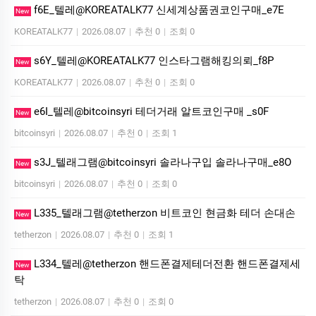
f6E_텔레@KOREATALK77 신세계상품권코인구매_e7E
New
KOREATALK77
|
2026.08.07
|
추천 0
|
조회 0
s6Y_텔레@KOREATALK77 인스타그램해킹의뢰_f8P
New
KOREATALK77
|
2026.08.07
|
추천 0
|
조회 0
e6I_텔레@bitcoinsyri 테더거래 알트코인구매 _s0F
New
bitcoinsyri
|
2026.08.07
|
추천 0
|
조회 1
s3J_텔래그램@bitcoinsyri 솔라나구입 솔라나구매_e8O
New
bitcoinsyri
|
2026.08.07
|
추천 0
|
조회 0
L335_텔래그램@tetherzon 비트코인 현금화 테더 손대손
New
tetherzon
|
2026.08.07
|
추천 0
|
조회 1
L334_텔레@tetherzon 핸드폰결제테더전환 핸드폰결제세
New
탁
tetherzon
|
2026.08.07
|
추천 0
|
조회 0