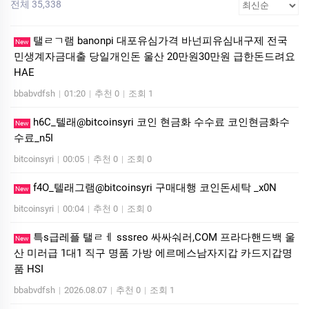
전체 35,338
탤ㄹㄱ램 banonpi 대포유심가격 바넌피유심내구제 전국
New
민생계자금대출 당일개인돈 울산 20만원30만원 급한돈드려요
HAE
bbabvdfsh
|
01:20
|
추천 0
|
조회 1
h6C_텔래@bitcoinsyri 코인 현금화 수수료 코인현금화수
New
수료_n5I
bitcoinsyri
|
00:05
|
추천 0
|
조회 0
f4O_텔래그램@bitcoinsyri 구매대행 코인돈세탁 _x0N
New
bitcoinsyri
|
00:04
|
추천 0
|
조회 0
특s급레플 탤ㄹㅔ sssreo 싸싸숴러,COM 프라다핸드백 울
New
산 미러급 1대1 직구 명품 가방 에르메스남자지갑 카드지갑명
품 HSI
bbabvdfsh
|
2026.08.07
|
추천 0
|
조회 1