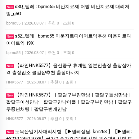
s3Q_텔레 : bpmc55 비만치료제 처방 비만치료제 대리처
New
방_g5O
bpmc55
|
2026.08.07
|
추천 0
|
조회 0
s5Z_텔레 : bpmc55 마운자로다이어트약추천 마운자로다
New
이어트약_i9X
bpmc55
|
2026.08.07
|
추천 0
|
조회 0
【라인HNK5577】울산중구 휴게텔 일본인출장 출장샵가
New
격 출장업소 콜걸샵추천 출장마사지
HNK5577
|
2026.08.07
|
추천 0
|
조회 1
【라인HNK5577】ㅣ팔달구부킹만남ㅣ팔달구돌싱만남ㅣ
New
팔달구이성만남ㅣ팔달구만남어플ㅣ팔달구부킹만남ㅣ팔달구
주중년채팅ㅣ팔달구번개만남
HNK5577
|
2026.08.07
|
추천 0
|
조회 1
토목산업기사대리시험 【▶텔레상담: km268 】【▶텔레:
New
+8210-2452-9789】국가기술자격증대리시험 텝스대리시험 토