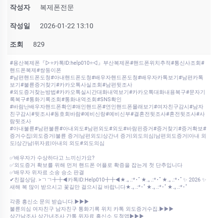
작성자
복제폰전문
작성일
2026-01-22 13:10
조회
829
#용산복제폰『▷⭐카톡ID:help010⭐◁』부산복제폰#핸드폰위치추적#통신사조회#
핸드폰복제#쌍둥이폰
#남편핸드폰도청#아내핸드폰도청#배우자핸드폰도청#배우자카톡보기#남편카톡
보기#불륜증거찾기#카카오톡사실조회#남편뒷조사
#외도증거찾는방법#카카오톡실시간대화내역보기#카카오톡대화내용복구#문자기
록복구#통화기록조회#통화내역조회#SNS확인
#바람난배우자핸드폰확인#애인핸드폰#연인핸드폰몰래보기#여자친구감시#남자
친구감시#뒷조사#동호회바람#예비신랑#예비신부#결혼전뒷조사#혼전뒷조사#사
람뒷조사
#아내불륜#남편불륜#아내외도#남편외도#외도#바람핀증거#증거찾기#증거확보#
증거수집|외도증거|불륜 증거|남편외도|상간녀 증거|외도의심|남편외도증거|아내 외
도|상간남|위자료|아내의 외도#외도의심
✅배우자가 수상하다고 느끼신가요?
✅외도증거 확보를 위해 먼저 핸드폰 어플로 확증을 잡는게 첫 단추입니다
✅배우자 위자료 소송 승소 판결
✔친절상담. >ㄱㄱ╋╋◀카톡ID:Help010╋╋◀★.｡.:*･ﾟ★.｡.:*･ﾟ★.｡.:*･ﾟ✨ 2026 ✨
새해 복 많이 받으시고 꽃길만 걸으시길 바랍니다★.｡.:*･ﾟ★.｡.:*･ﾟ★.｡.:*･ﾟ
각종 흥신소 문의 받습니다.▶▶▶
불륜의심 여자친구 남자친구 통화기록 위치 카톡 외도증거수집.▶▶▶
상간남조사 상간녀조사 간통 위자료 흥신소 도청앱▶▶▶