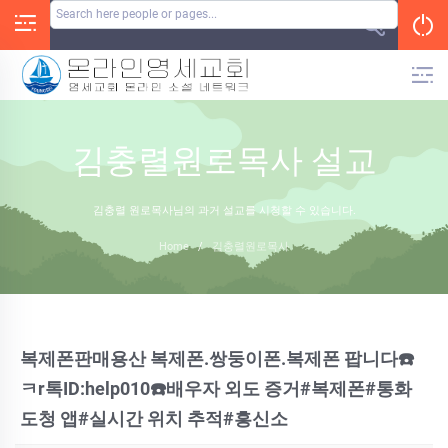
Skip
to
content
김충렬원로목사 설교
김충렬 원로목사님의 과거 설교를 시청할 수 있습니다.
Home
/
김충렬원로목사
복제폰판매용산 복제폰.쌍둥이폰.복제폰 팝니다☎️
ㅋr톡ID:help010☎️배우자 외도 증거#복제폰#통화
도청 앱#실시간 위치 추적#흥신소