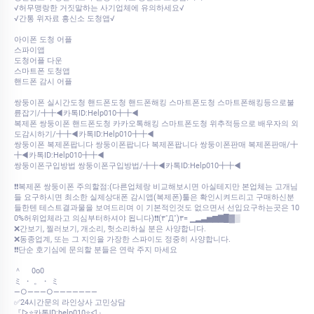
√허무맹랑한 거짓말하는 사기업체에 유의하세요√
√간통 위자료 흥신소 도청앱√
아이폰 도청 어플
스파이앱
도청어플 다운
스마트폰 도청앱
핸드폰 감시 어플
쌍둥이폰 실시간도청 핸드폰도청 핸드폰해킹 스마트폰도청 스마트폰해킹등으로불
륜잡기/╋╋◀카톡ID:Help010╋╋◀
복제폰 쌍둥이폰 핸드폰도청 카카오톡해킹 스마트폰도청 위추적등으로 배우자의 외
도감시하기/╋╋◀카톡ID:Help010╋╋◀
쌍둥이폰 복제폰팝니다 쌍둥이폰팝니다 복제폰팝니다 쌍둥이폰판매 복제폰판매/╋
╋◀카톡ID:Help010╋╋◀
쌍둥이폰구입방법 쌍둥이폰구입방법/╋╋◀카톡ID:Help010╋╋◀
❗❗복제폰 쌍둥이폰 주의할점:(다른업체랑 비교해보시면 아실테지만 본업체는 고개님
들 요구하시면 최소한 실제상대폰 감시앱(복제폰)툴은 확인시켜드리고 구매하신분
들한텐 테스트결과물을 보여드리며 이 기본적인것도 없으면서 선입요구하는곳은 10
0%허위업체라고 의심부터하셔야 됩니다)❗❗(۳˚Д˚)۳= ▁▂▃▅▆▇█▓▒
❌간보기, 찔러보기, 개소리, 헛소리하실 분은 사양합니다.
❌동종업계, 또는 그 지인을 가장한 스파이도 정중히 사양합니다.
❗❗단순 호기심에 문의할 분들은 연락 주지 마세요
＾ 0o0
ミ ・ 。・ ミ
—○———○———————
✅24시간문의 라인상사 고민상담
『▷⭐카톡ID:help010⭐◁』