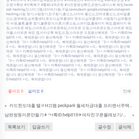
청 #위치추적 #스파이앱 #남편뒷조사 #아내뒷조사 #위치추적앱 #휴대폰도청 #외
도증거확보 #카톡복구 #통화내역조회 #사진동영상확인,포렌식,페이스북 해킹,faceb
ook hacking,인스타그램,네이버,다음,구글,naver,daum.google,instagram,instagram
hacking,사람 찾기,사람찾기,친구찾기,흥신소,사이버 흥신소,인터넷흥신소,모바일흥
신소,청부해킹,심부름센터,뒷조사,심부름센터 뒷조사,심부름센터 사람찾기,심부름센
터 비용,불륜,불륜 찾기,불륜증거,이혼,이혼소송,스파이앱,홈페이지 해킹,웹페이지 해
킹,스마트폰 해킹,스마트폰,스마트폰해킹,스마트폰 도청,스마트폰도청,스마트폰 해킹
어플,스마트폰 해킹 앱,카카오톡 해킹,도청,스마트폰 도청용산복제폰『▷⭐ 카톡ID:he
lp010 ⭐◁』복제폰팝니다 용산복제폰『▷⭐ 카톡ID:help010 ⭐◁』복제폰팝니다 용
산복제폰『▷⭐ 카톡ID:help010 ⭐◁』복제폰팝니다 용산복제폰『▷⭐ 카톡ID:help01
0 ⭐◁』복제폰팝니다 용산복제폰『▷⭐ 카톡ID:help010 ⭐◁』복제폰팝니다 용산복
제폰『▷⭐ 카톡ID:help010 ⭐◁』복제폰팝니다 용산복제폰『▷⭐ 카톡ID:help010 ⭐
◁』복제폰팝니다 용산복제폰『▷⭐ 카톡ID:help010 ⭐◁』복제폰팝니다 용산복제폰
『▷⭐ 카톡ID:help010 ⭐◁』복제폰팝니다 용산복제폰『▷⭐ 카톡ID:help010 ⭐◁』복
제폰팝니다 용산복제폰『▷⭐ 카톡ID:help010 ⭐◁』복제폰팝니다 용산복제폰『▷⭐
카톡ID:help010 ⭐◁』복제폰팝니다 용산복제폰『▷⭐ 카톡ID:help010 ⭐◁』복제폰
팝니다 용산복제폰『▷⭐ 카톡ID:help010 ⭐◁』복제폰팝니다 용산복제폰『▷⭐ 카톡I
D:help010 ⭐◁』복제폰팝니다
좋아요
0
싫어요
0
인쇄
«
카드한도대출 탤ㄹH끄램 peckpark 월세자금대출 프리랜서주택담보대출 페크박컨설팅 신안군대학생저금리대출방법 ANY
남편쌍둥이폰만들기✈ㅋr톡ID:help010✈여자친구폰몰래보기/위치추적앱/핸드폰해킹
»
목록보기
답글쓰기
글수정
글삭제