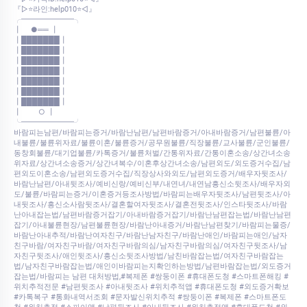
『▷⭐라인:help010⭐◁』
╭━━━━━━━╮
┃ ●══ ┃
┃███████┃
┃███████┃
┃███████┃
┃███████┃
┃███████┃
┃███████┃
┃███████┃
┃ ○ ┃
╰━━━━━━━╯
바람피는남편/바람피는증거/바람난남편/남편바람증거/아내바람증거/남편불륜/아
내불륜/불륜위자료/불륜이혼/불륜증거/공무원불륜/직장불륜/교사불륜/군인불륜/
동창회불륜/대기업불륜/카톡증거/불륜처벌/간통위자료/간통이혼소송/상간녀소송
위자료/상간녀소송증거/상간녀복수/이혼후상간녀소송/남편외도/외도증거수집/남
편외도이혼소송/남편외도증거수집/직장상사와외도/남편외도증거/배우자뒷조사/
바람난남편/아내뒷조사/예비신랑/예비신부/내연녀/내연남흥신소뒷조사/배우자외
도/불륜/바람피는증거/이혼증거등조사방법/바람피는배우자뒷조사/남편뒷조사/아
내뒷조사/흥신소사람뒷조사/결혼할여자뒷조사/결혼전뒷조사/인스타뒷조사/바람
난아내잡는법/남편바람증거잡기/아내바람증거잡기/바람난남편잡는법/바람난남편
잡기/아내불륜현장/남편불륜현장/바람난아내증거/바람난남편찾기/바람피는물증/
바람난아내추적/바람난여자친구/바람난남자친구/바람난애인/바람피는애인/남자
친구바람/여자친구바람/여자친구바람의심/남자친구바람의심/여자친구뒷조사/남
자친구뒷조사/애인뒷조사/흥신소뒷조사방법/남친바람잡는법/여자친구바람잡는
법/남자친구바람잡는법/애인이바람피는지확인하는방법/남편바람잡는법/외도증거
잡는법/바람피는 남편 대처방법,#복제폰 #쌍둥이폰 #휴대폰도청 #스마트폰해킹 #
위치추적전문 #남편뒷조사 #아내뒷조사 #위치추적앱 #휴대폰도청 #외도증거확보
#카톡복구 #통화내역서조회 #문자발신위치추적 #쌍둥이폰 #복제폰 #스마트폰도