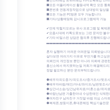
■인스타해킹 트위터해킹 카카오톡해킹 스마
■모든 어플리케이션 활동내역 확인 모든 통화
■폰번호 연동계정작업으로 상대방의 일상을 
■모든 기능은 PC랑폰 모두 가능합니다.
■기타/상황에맞춰 감시프로그램제작 가능
✔언제 막힐지모르는 유사 프로그램 및 복제
✔요즘시대에 카톡도못보는 그런 문자만 볼수
✔기타 비밀스런 상담은 협의후 진행해드립니
▃▃▃▃▃▃▃▃▃▃▃▃▃▃▃▃▃▃▃
혼자 실행하기 어려운 어려운일 의뢰받습니다
살다보면 여러가지 이유로 무언가를 하고싶은
의뢰인의 개인정보 뿐만 아니라 의뢰에 관련한
흥신소에서 하지못하는일 저희가 해결해드리겠
정말 필요하신 분만 문의부탁드립니다.
●배우자외도증거/외도조사/증거조사/뒷조사
●배우자바람/애인/아내/와이프/남편뒷조사
●상간녀소송/상간남위자료/이혼소송/위자료
●바람난남편 가출한아내 수상한애인 삭제한
●여자친구 남자친구 거짓말 바람 의심 스마
●복제폰,쌍둥이폰,휴대폰해킹 핵심기술전문