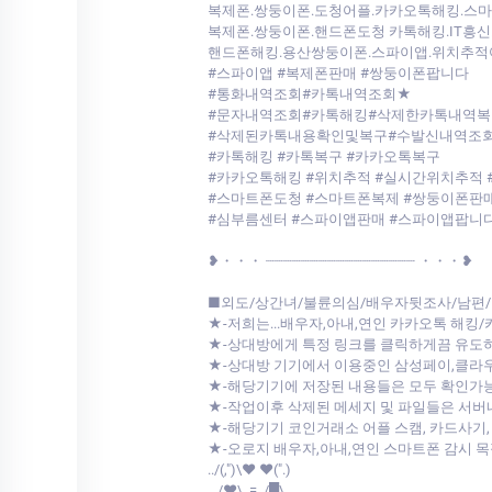
복제폰.쌍둥이폰.도청어플.카카오톡해킹.스
복제폰.쌍둥이폰.핸드폰도청 카톡해킹.IT흥신
핸드폰해킹.용산쌍둥이폰.스파이앱.위치추적
#스파이앱 #복제폰판매 #쌍둥이폰팝니다
#통화내역조회#카톡내역조회★
#문자내역조회#카톡해킹#삭제한카톡내역복
#삭제된카톡내용확인및복구#수발신내역조
#카톡해킹 #카톡복구 #카카오톡복구
#카카오톡해킹 #위치추적 #실시간위치추적 
#스마트폰도청 #스마트폰복제 #쌍둥이폰판매
#심부름센터 #스파이앱판매 #스파이앱팝니
❥・・・ ┈┈┈┈┈┈┈┈┈┈┈┈┈┈┈┈┈ ・・・❥
■외도/상간녀/불륜의심/배우자뒷조사/남편/
★-저희는...배우자,아내,연인 카카오톡 해킹
★-상대방에게 특정 링크를 클릭하게끔 유도
★-상대방 기기에서 이용중인 삼성페이,클
★-해당기기에 저장된 내용들은 모두 확인가
★-작업이후 삭제된 메세지 및 파일들은 서
★-해당기기 코인거래소 어플 스캠, 카드사기,
★-오로지 배우자,아내,연인 스마트폰 감시 
../(,")\♥ ♥(".)
.../♥\. = ./█\.