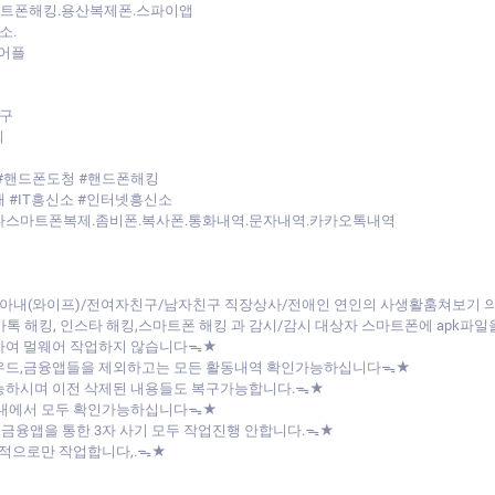
마트폰해킹.용산복제폰.스파이앱
소.
어플
구
회
#핸드폰도청 #핸드폰해킹
 #IT흥신소 #인터넷흥신소
다스마트폰복제.좀비폰.복사폰.통화내역.문자내역.카카오톡내역
아내(와이프)/전여자친구/남자친구 직장상사/전애인 연인의 사생활훔쳐보기
/카톡 해킹, 인스타 해킹,스마트폰 해킹 과 감시/감시 대상자 스마트폰에 apk
하여 멀웨어 작업하지 않습니다ᯓ★
라우드,금융앱들을 제외하고는 모든 활동내역 확인가능하십니다ᯓ★
능하시며 이전 삭제된 내용들도 복구가능합니다.ᯓ★
버내에서 모두 확인가능하십니다ᯓ★
 금융앱을 통한 3자 사기 모두 작업진행 안합니다.ᯓ★
목적으로만 작업합니다,.ᯓ★