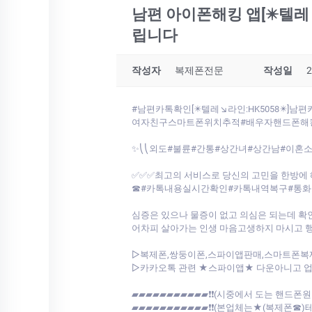
남편 아이폰해킹 앱[✴️텔레
립니다
작성자
복제폰전문
작성일
2
#남편카톡확인[✴️텔레↘라인:HK5058
여자친구스마트폰위치추적#배우자핸드폰해
✨⎝⎝외도#불륜#간통#상간녀#상간남#이혼소
✅✅✅최고의 서비스로 당신의 고민을 한방에 
☎#카톡내용실시간확인#카톡내역복구#통화기
심증은 있으나 물증이 없고 의심은 되는데 확
어차피 살아가는 인생 마음고생하지 마시고 행복한 
▷복제폰,쌍둥이폰,스파이앱판매,스마트폰복
▷카카오톡 관련 ★스파이앱★ 다운아니고 업계최초 저희가 개발한툴로
▰▰▰▰▰▰▰▰▰▰▰❗❗(시중에서 도는 핸드폰
▰▰▰▰▰▰▰▰▰▰▰❗❗(본업체는★(복제폰☎)