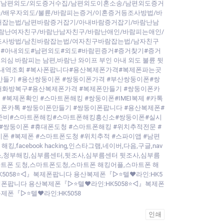
/남편외도/외도증거수집/남편외도이혼소송/남편외도증거
/배우자외도/불륜/바람피는증거/이혼증거등조사방법/바
내잡는법/남편바람증거잡기/아내바람증거잡기/바람난남
람난여자친구/바람난남자친구/바람난애인/바람피는애인/
조사방법/남친바람잡는법/여자친구바람잡는법/남자친구
륜#아내외도#남편외도#외도#바람핀증거#증거찾기#증거
심 바람피는 남편,바람난 와이프 부인 아내 외도 불륜 뒷
카톡내역조회 #복사폰팝니다#용산복제폰가격#복제폰파는곳
들기 #용산쌍둥이폰 #쌍둥이폰가격 #부산쌍둥이폰#쌍
대화방복구#용산복제폰가격 #복제폰만들기 #쌍둥이폰카
복제폰확인 #스마트폰해킹 #쌍둥이폰#IMEI복제 #카톡
이폰카톡 #쌍둥이폰만들기 #쌍둥이폰팝니다 #용산복제폰#
혼준비#스마트폰해킹#스마트폰해킹흥신소#쌍둥이폰#실시
쌍둥이폰 #휴대폰도청 #스마트폰해킹 #위치추적전문 #
폰 #복제폰 #스마트폰도청 #위치추적 #스파이앱 #남편
ebook hacking,인스타그램,네이버,다음,구글,nav
,모바일흥신소,청부해킹,심부름센터,뒷조사,심부름센터 뒷조사,심부름
마트폰 도청,스마트폰도청,스마트폰 해킹어플,스마트폰 해
K5058⭐◁』복제폰팝니다 용산복제폰『▷⭐텔♥라인:HK5
제폰팝니다 용산복제폰『▷⭐텔♥라인:HK5058⭐◁』복제폰
제폰『▷⭐텔♥라인:HK5058
인쇄