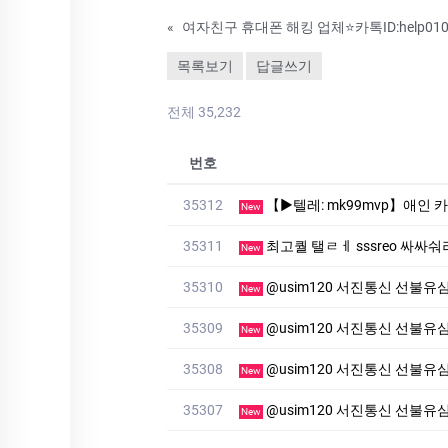
«
목록보기
답글쓰기
전체 35,232
번호
35312
【▶텔레: mk99mvp】애인 카톡해킹 인스타해킹✅【▶텔레: 
New
35311
최고퀄 탤ㄹㅔ sssreo 싸싸숴
New
35310
@usim120 서진통신 선불유심내구제
New
35309
@usim120 서진통신 선불유심
New
35308
@usim120 서진통신 선불유심내
New
35307
@usim120 서진통신 선
New