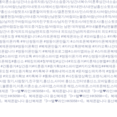
간통이혼소송/상간녀소송위자료/상간녀소송증거/상간녀복수/이혼후상간녀소송
조사/바람난남편/아내뒷조사/예비신랑/예비신부/내연녀/내연남흥신소뒷조사
/흥신소사람뒷조사/결혼할여자뒷조사/결혼전뒷조사/인스타뒷조사/바람난아
편불륜현장/바람난아내증거/바람난남편찾기/바람피는물증/바람난아내추적/바
심/남자친구바람의심/여자친구뒷조사/남자친구뒷조사/애인뒷조사/흥신소뒷
남편바람잡는법/외도증거잡는법/바람피는 남편 대처방법,#아내불륜#남편불
상간녀 증거|외도의심|남편외도증거|아내 외도|상간남|위자료|아내의 외도#외도의
#휴대폰도청 #복제폰팝니다#스마트폰해킹 #복제폰파는곳 #모바일흥신소 #
쌍둥이폰카톡 #부산쌍둥이폰 #쌍둥이폰만들기 #스마트폰복제#아이폰복제폰만
#복제폰판매#쌍둥이폰확인 #복제폰만들기 #카카오톡완벽복원 #카카오톡나간
폰팝니다 #쌍둥이폰만들기 #복제폰프로그램#스파이앱파는곳 #스마트폰복제 #
앱#스파이앱 카카오톡 #아이폰스파이앱 #쌍둥이폰가격 #부산쌍둥이폰#쌍둥
마트폰해킹#흥신소 #해킹의뢰#청부해킹#상간녀#외도증거#이혼재산분할#이
#간통증거#상간증거#이혼증거#증거확보#스파이앱#카카오톡해킹##복제폰 #
폰도청 #외도증거확보 #카톡복구 #통화내역서조회 #문자발신위치추적 #쌍둥이
외도증거확보 #카톡복구 #통화내역조회 #사진동영상확인,포렌식,페이스북 해킹,fac
tagram hacking,사람 찾기,사람찾기,친구찾기,흥신소,사이버 흥신소,인터넷흥신소
기,불륜증거,이혼,이혼소송,스파이앱,스마트폰 해킹,스마트폰,스마트폰해킹,스
복제폰『▷⭐텔♥라인:HK5058⭐◁』복제폰팝니다 용산복제폰『▷⭐텔♥라인:H
인:HK5058⭐◁』복제폰팝니다 용산복제폰『▷⭐텔♥라인:HK5058⭐◁』복
◁』복제폰팝니다 용산복제폰『▷⭐텔♥라인:HK5058⭐◁』복제폰팝니다 용산복