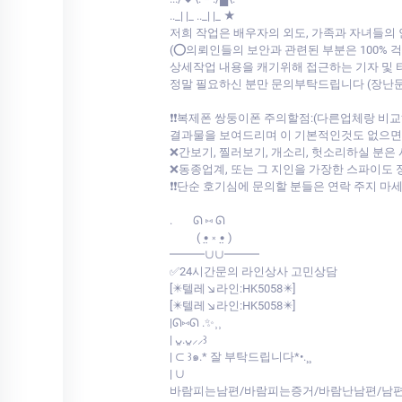
.._| |_ .._| |_ ★
저희 작업은 배우자의 외도, 가족과 자녀들의
(⭕의뢰인들의 보안과 관련된 부분은 100%
상세작업 내용을 캐기위해 접근하는 기자 및
정말 필요하신 분만 문의부탁드립니다 (장난
❗❗복제폰 쌍둥이폰 주의할점:(다른업체랑 
결과물을 보여드리며 이 기본적인것도 없으면서 
❌간보기, 찔러보기, 개소리, 헛소리하실 분은
❌동종업계, 또는 그 지인을 가장한 스파이도 
❗❗단순 호기심에 문의할 분들은 연락 주지 마
.⠀⠀ ᘏ ⑅ ᘏ
⠀⠀⠀( •̤ ༝ •̤ )
━━━∪∪━━━
✅24시간문의 라인상사 고민상담
[✴️텔레↘라인:HK5058✴️]
[✴️텔레↘라인:HK5058✴️]
|ᘏ⑅ᘏ .✨⸒⸒
| ᴗ͈.ᴗ͈⸝⸝꒱
| ⊂ ꒱๑.* 잘 부탁드립니다*•.¸¸
| ∪
바람피는남편/바람피는증거/바람난남편/남편