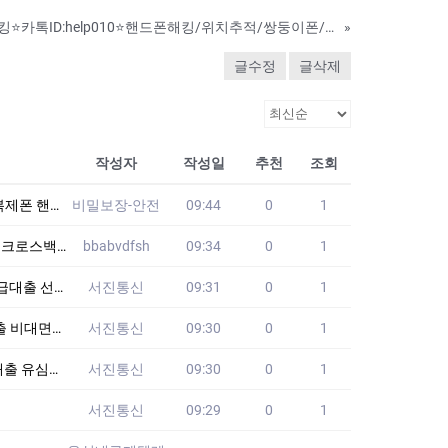
남자친구 카카오톡 해킹⭐카톡ID:help010⭐핸드폰해킹/위치추적/쌍둥이폰/복제폰/핸드폰도청/스마트폰복제 해드립니다
»
글수정
글삭제
작성자
작성일
추천
조회
▶텔레: mk99m
비밀보장-안전
09:44
0
1
스백 PXG
bbabvdfsh
09:34
0
1
 선불유심맛집
서진통신
09:31
0
1
선불유심맛집
서진통신
09:30
0
1
선불유심맛집
서진통신
09:30
0
1
서진통신
09:29
0
1