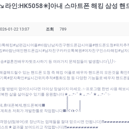
↘라인:HK5058✴️]아내 스마트폰 해킹 삼성 
026-01-22 13:07
조회
789
✴️]남편카톡해킹#남편감시어플#바람난남자친구핸드폰감시어플#핸드폰도청#위치
킹#바람난애인핸드폰감시#남자친구카카오톡복원#여자친구인스타해킹#남자
송#결혼전배우자뒷조사하기 등 여러가지 문제점들이 발생합니다⎞⎠⎠✨
해결해드릴수 있는 핸드폰 도청 즉 해킹 어플로 배우자 핸드폰의 모든것을 확
록#문자확인#실시간위치추적#통화도청 등 다양한 기능들로 배우자 핸드폰을
인할 방법이 없어으시다면 더이상 망설이지 마세요..✨프로그램 한번 사용 해보
삶을 살아갈수 있기를 응원합니다★.｡.:*･ﾟ★.｡.:*･ﾟ★.｡.:*･ﾟ✨
제,휴대폰복제,핸드폰복제■
 작업합니다■ก็็็็็็็็็็็็็ʕ•͡ᴥ•ʔ ก้้้้้้้้้้้
원격영상(팀뷰어)로 장난치는 업체들을 절대 믿으시면 안됩니다)❗❗▰▰▰▰▰▰▰▰
테스트★결과물 보여드리고 작업합니다)❗❗▰▰▰▰▰▰▰▰▰▰▰