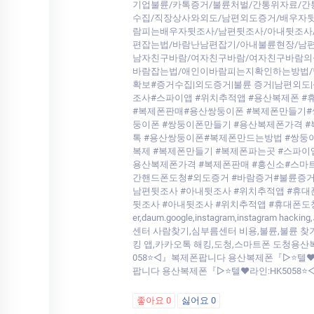
기업불륜/카톡증거/불륜처벌/간통위자료/
수집/직장상사와외도/남편외도증거/배우자뒷
람피는배우자뒷조사/남편뒷조사/아내뒷조사
편잡는법/바람난남편잡기/아내불륜현장/남
남자친구바람/여자친구바람/여자친구바람의
바람잡는법/애인이바람피는지확인하는방법/
확보#증거수집|외도증거|불륜 증거|남편외도|
조사#스파이앱 #위치추적앱 #용산복제폰 
#복제폰판매#용산쌍둥이폰 #복제폰만들기#
둥이폰 #쌍둥이폰만들기 #용산복제폰가격 
톡 #용산쌍둥이폰#복제폰만드는방법 #쌍둥이
복제 #복제폰만들기 #복제폰파는곳 #스파이
용산복제폰가격 #복제폰판매 #흥신소#스
간핸드폰도청#외도증거 #바람증거#불륜증거
남편뒷조사 #아내뒷조사 #위치추적앱 #휴대
뒷조사 #아내뒷조사 #위치추적앱 #휴대폰도청 #
er,daum.google,instagram,ins
센터 사람찾기,심부름센터 비용,불륜,불륜 찾
킹 앱,카카오톡 해킹,도청,스마트폰 도청용산
058⭐◁』복제폰팝니다 용산복제폰『▷⭐텔♥라
팝니다 용산복제폰『▷⭐텔♥라인:HK5058⭐
좋아요
0
싫어요
0