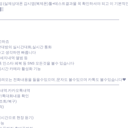
할점:(실제상대폰 감시앱(복제폰)툴+테스트결과물 꼭 확인하셔야 되고 이 기본
▓▒
━━━━━━━━━━━━━━━━━━━━━━━━━━━━━━━━━
고하죠
상대방의 실시간대화,실시간 통화
한다고 생각하면 빠릅니다
세지내역 앨범 등
 인스타 페북 등 SNS 모든것을 볼수 있습니다
실시간 카메라 활성화 기능
걸려오는 전화내용을 들을수있으며 ;문자도 볼수있으며 카톡도 볼수있습니다♥
━━━━━━━━━━━━━━━━━━━━━━━━━━━━━━━━━
자내역.카카오톡내역
카톡대화내용 확인
조회/복구)
적)
시간으로 현장 듣기)
가능