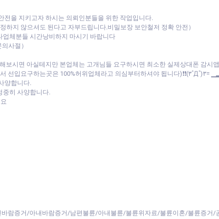
 안전을 지키고자 하시는 의뢰인분들을 위한 작업입니다.
 걱정하지 않으셔도 된다고 자부드립니다.비밀보장 보안철저 정확 안전）
 타업체분들 시간낭비하지 마시기 바랍니다
문의사절）
비교해보시면 아실테지만 본업체는 고개님들 요구하시면 최소한 실제상대폰 감시
선입요구하는곳은 100%허위업체라고 의심부터하셔야 됩니다)❗❗(۳˚Д˚)۳= ▁
 사양합니다.
정중히 사양합니다.
세요
바람증거/아내바람증거/남편불륜/아내불륜/불륜위자료/불륜이혼/불륜증거/