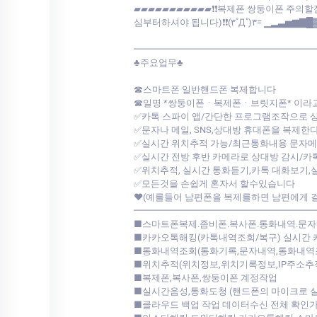
▰▰▰▰▰▰▰▰▰▰▰❗❗복제폰 쌍둥이폰 주의
심부터하셔야 됩니다)❗❗(۳˚Д˚)۳= ▁▂▃▅▆▇█
━━━━━━━━━━━━━━━━━━━
♣주요업무♣
☎스마트폰 일반핸드폰 복제합니다
☎일명 *쌍둥이폰ㆍ복제폰ㆍ브릿지폰* 이라
✅카톡 스파이 앱/간단한 프로그램조작으로 
✅문자나 메일, SNS,상대방 휴대폰을 복제
✅실시간 위치추적 가능/최근통화내용 문자메
✅실시간 전방 후반 카메라로 상대방 감시/카톡
✅위치추적, 실시간 통화듣기,카톡 대화보기,
✅모든것을 손쉽게 혼자서 할수있습니다
♥(예를들어 남편폰을 복제를하면 남편에게 
━━━━━━━━━━━━━━━━━━━
■스마트폰복제.좀비폰.복사폰.통화내역.문
■카카오톡해킹(카톡내역조회/복구) 실시간 
■통화내역조회(통화기록,문자내역,통화내역
■위치추적(위치정보,위치기록정보,IP주소추
■복제폰,복사폰,쌍둥이폰 계정작업
■실시간음성,통화도청 (핸드폰의 마이크로 실
■클라우드 백업 작업 데이터수신 전체 확인