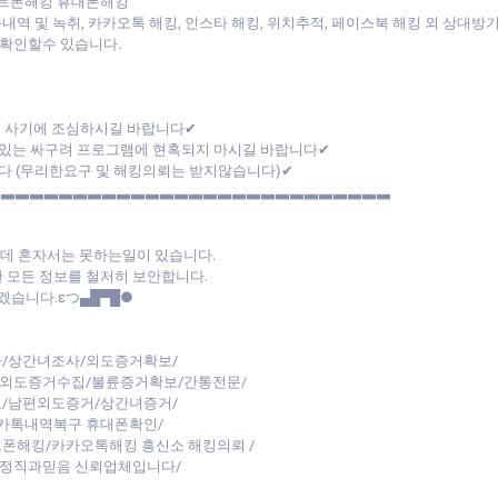
트폰해킹 휴대폰해킹
내역 및 녹취, 카카오톡 해킹, 인스타 해킹, 위치추적, 페이스북 해킹 외 상대
확인할수 있습니다.
폰 사기에 조심하시길 바랍니다✔
있는 싸구려 프로그램에 현혹되지 마시길 바랍니다✔
다 (무리한요구 및 해킹의뢰는 받지않습니다)✔
▃▃▃▃▃▃▃▃▃▃▃▃▃▃▃▃▃▃▃▃▃▃▃▃▃▃▃▃
데 혼자서는 못하는일이 있습니다.
 모든 정보를 철저히 보안합니다.
습니다.εつ▄█▀█●
/상간녀조사/외도증거확보/
/외도증거수집/불륜증거확보/간통전문/
/남편외도증거/상간녀증거/
카톡내역복구 휴대폰확인/
트폰해킹/카카오톡해킹 흥신소 해킹의뢰 /
 정직과믿음 신뢰업체입니다/