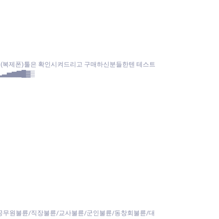
앱(복제폰)툴은 확인시켜드리고 구매하신분들한텐 테스트
▂▃▅▆▇█▓▒
공무원불륜/직장불륜/교사불륜/군인불륜/동창회불륜/대