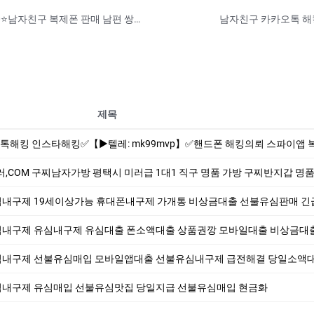
여자친구 휴대폰 해킹 업체⭐카톡ID:help010⭐남자친구 복제폰 판매 남편 쌍둥이폰 제작 아내 복제폰만들기
제목
mk99mvp】✅핸드폰 해킹의뢰 스파이앱 복제폰 핸드폰도청 쌍둥이폰 핸드폰감시 폰 복제 위치추적 스마트폰해킹 외도증거수집 불륜#복제폰#핸드폰도청 【
러,COM 구찌남자가방 평택시 미러급 1대1 직구 명품 가방 구찌반지갑 명품크로
 19세이상가능 휴대폰내구제 가개통 비상금대출 선불유심판매 긴급대출 선불유심매입 카드깡 앱테크
내구제 유심내구제 유심대출 폰소액대출 상품권깡 모바일대출 비상금대출 비대면대출 
구제 선불유심매입 모바일앱대출 선불유심내구제 급전해결 당일소액대출 유심내구제 카드깡 
불유심내구제 유심매입 선불유심맛집 당일지급 선불유심매입 현금화