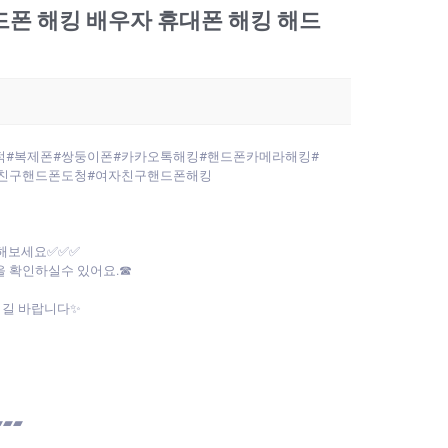
핸드폰 해킹 배우자 휴대폰 해킹 해드
추적#복제폰#쌍둥이폰#카카오톡해킹#핸드폰카메라해킹#
친구핸드폰도청#여자친구핸드폰해킹
인해보세요✅✅✅
 확인하실수 있어요.☎
시길 바랍니다✨
▰▰▰