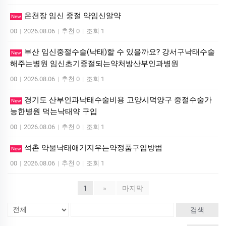
온천장 임신 중절 약임신알약
New
00
|
2026.08.06
|
추천 0
|
조회 1
부산 임신중절수술(낙태)할 수 있을까요? 강서구낙태수술
New
해주는병원 임신초기중절되는약처방산부인과병원
00
|
2026.08.06
|
추천 0
|
조회 1
경기도 산부인과낙태수술비용 고양시덕양구 중절수술가
New
능한병원 먹는낙­태약 구입
00
|
2026.08.06
|
추천 0
|
조회 1
석촌 약물낙태애기지우는약정품구입방법
New
00
|
2026.08.06
|
추천 0
|
조회 1
1
»
마지막
검색