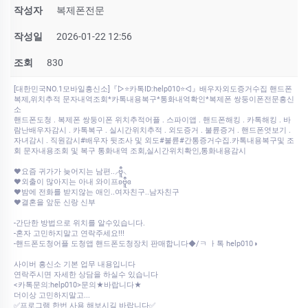
작성자
복제폰전문
작성일
2026-01-22 12:56
조회
830
[대한민국NO.1모바일흥신소]『▷⭐카톡ID:help010⭐◁』배우자외도증거수집 핸드폰
복제,위치추적 문자내역조회*카톡내용복구*통화내역확인*복제폰 쌍둥이폰전문흥신
소
핸드폰도청 . 복제폰 쌍둥이폰 위치추적어플 . 스파이앱 . 핸드폰해킹 . 카톡해킹 . 바
람난배우자감시 . 카톡복구 . 실시간위치추적 . 외도증거 . 불륜증거 . 핸드폰엿보기 .
자녀감시 . 직원감시#배우자 뒷조사 및 외도#불륜#간통증거수집.카톡내용복구및 조
회 문자내용조회 및 복구 통화내역 조회,실시간위치확인,통화내용감시
♥요즘 귀가가 늦어지는 남편..⸝ဗီူ⸜
♥외출이 많아지는 아내 와이프ʚဗီူɞ
♥밤에 전화를 받지않는 애인..여자친구..남자친구
♥결혼을 앞둔 신랑 신부
-간단한 방법으로 위치를 알수있습니다.
-혼자 고민하지말고 연락주세요!!!
-핸드폰도청어플 도청앱 핸드폰도청장치 판매합니다◆/ㅋ ㅏ톡 help010◑
사이버 흥신소 기본 업무 내용입니다
연락주시면 자세한 상담을 하실수 있습니다
<카톡문의:help010>문의★바랍니다★
더이상 고민하지말고...
✅프로그램 한번 사용 해보시길 바랍니다✅