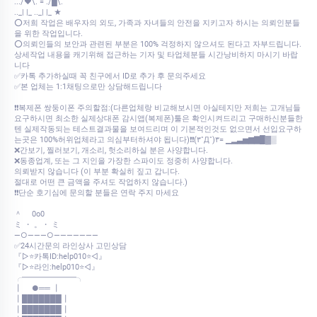
.../♥\. = ./█\.
.._| |_ .._| |_ ★
⭕저희 작업은 배우자의 외도, 가족과 자녀들의 안전을 지키고자 하시는 의뢰인분들
을 위한 작업입니다.
⭕의뢰인들의 보안과 관련된 부분은 100% 걱정하지 않으셔도 된다고 자부드립니다.
상세작업 내용을 캐기위해 접근하는 기자 및 타업체분들 시간낭비하지 마시기 바랍
니다
✅카톡 추가하실때 꼭 친구에서 ID로 추가 후 문의주세요
✅본 업체는 1:1채팅으로만 상담해드립니다
❗❗복제폰 쌍둥이폰 주의할점:(다른업체랑 비교해보시면 아실테지만 저희는 고개님들
요구하시면 최소한 실제상대폰 감시앱(복제폰)툴은 확인시켜드리고 구매하신분들한
텐 실제작동되는 테스트결과물을 보여드리며 이 기본적인것도 없으면서 선입요구하
는곳은 100%허위업체라고 의심부터하셔야 됩니다)❗❗(۳˚Д˚)۳= ▁▂▃▅▆▇█▓▒
❌간보기, 찔러보기, 개소리, 헛소리하실 분은 사양합니다.
❌동종업계, 또는 그 지인을 가장한 스파이도 정중히 사양합니다.
의뢰받지 않습니다 (이 부분 확실히 짚고 갑니다.
절대로 어떤 큰 금액을 주셔도 작업하지 않습니다.)
❗❗단순 호기심에 문의할 분들은 연락 주지 마세요
＾ 0o0
ミ ・ 。・ ミ
—○———○———————
✅24시간문의 라인상사 고민상담
『▷⭐카톡ID:help010⭐◁』
『▷⭐라인:help010⭐◁』
╭━━━━━━━╮
┃ ●══ ┃
┃███████┃
┃███████┃