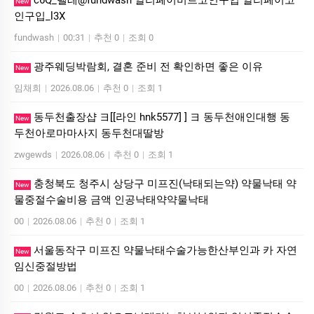
c6Q_텔레@fundwash 알리페이비트코인구입 알리페이코
New
인구입_l3X
fundwash
|
00:31
|
추천 0
|
조회 0
광주웨딩박람회, 결혼 준비 전 확인하면 좋은 이유
New
임채희
|
2026.08.06
|
추천 0
|
조회 1
동두천출장샵 ヨ[[라인 hnk5577] ] ヨ 동두천애인대행 동
New
두천아로마마사지 동두천대딸방
zwgewds
|
2026.08.06
|
추천 0
|
조회 1
충청북도 청주시 상당구 미프진(낙태되는약) 약물낙태 약
New
물중절수술비용 금액 인공낙태약약물낙태
00
|
2026.08.06
|
추천 0
|
조회 1
서울동작구 미프진 약물낙태수술가능한산부인과 카 자연
New
임신중절방법
00
|
2026.08.06
|
추천 0
|
조회 1