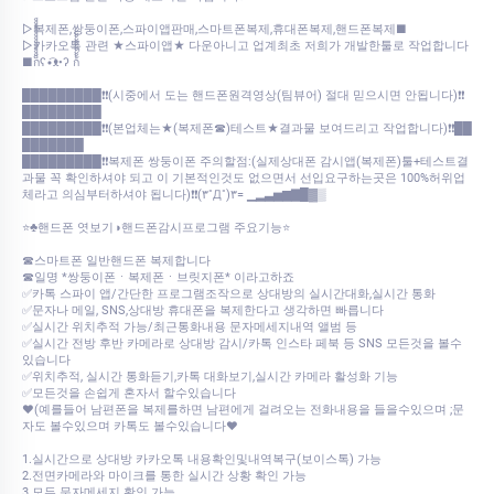
▷복제폰,쌍둥이폰,스파이앱판매,스마트폰복제,휴대폰복제,핸드폰복제■
▷카카오톡 관련 ★스파이앱★ 다운아니고 업계최초 저희가 개발한툴로 작업합니다
■ก็็็็็็็็็็็็็ʕ•͡ᴥ•ʔ ก้้้้้้้้้้้
█████████❗❗(시중에서 도는 핸드폰원격영상(팀뷰어) 절대 믿으시면 안됩니다)❗❗
█████████
█████████❗❗(본업체는★(복제폰☎)테스트★결과물 보여드리고 작업합니다)❗❗██
███████
█████████❗❗복제폰 쌍둥이폰 주의할점:(실제상대폰 감시앱(복제폰)툴+테스트결
과물 꼭 확인하셔야 되고 이 기본적인것도 없으면서 선입요구하는곳은 100%허위업
체라고 의심부터하셔야 됩니다)❗❗(۳˚Д˚)۳= ▁▂▃▅▆▇█▓▒
⭐♣핸드폰 엿보기◑핸드폰감시프로그램 주요기능⭐
☎스마트폰 일반핸드폰 복제합니다
☎일명 *쌍둥이폰ㆍ복제폰ㆍ브릿지폰* 이라고하죠
✅카톡 스파이 앱/간단한 프로그램조작으로 상대방의 실시간대화,실시간 통화
✅문자나 메일, SNS,상대방 휴대폰을 복제한다고 생각하면 빠릅니다
✅실시간 위치추적 가능/최근통화내용 문자메세지내역 앨범 등
✅실시간 전방 후반 카메라로 상대방 감시/카톡 인스타 페북 등 SNS 모든것을 볼수
있습니다
✅위치추적, 실시간 통화듣기,카톡 대화보기,실시간 카메라 활성화 기능
✅모든것을 손쉽게 혼자서 할수있습니다
♥(예를들어 남편폰을 복제를하면 남편에게 걸려오는 전화내용을 들을수있으며 ;문
자도 볼수있으며 카톡도 볼수있습니다♥
1.실시간으로 상대방 카카오톡 내용확인및내역복구(보이스톡) 가능
2.전면카메라와 마이크를 통한 실시간 상황 확인 가능
3.모든 문자메세지 확인 가능