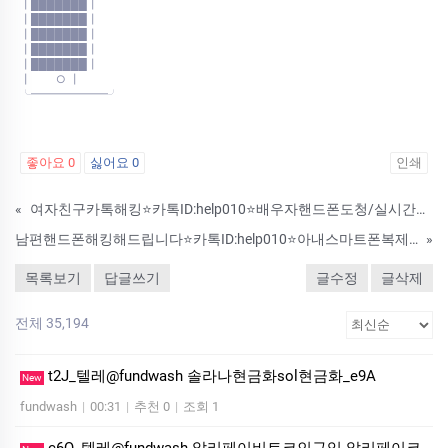
┃███████┃
┃███████┃
┃███████┃
┃███████┃
┃███████┃
┃ ○ ┃
╰━━━━━━━╯
좋아요
0
싫어요
0
인쇄
«
여자친구카톡해킹⭐카톡ID:help010⭐배우자핸드폰도청/실시간도청/남편복제폰파는곳
남편핸드폰해킹해드립니다⭐카톡ID:help010⭐아내스마트폰복제/스마트폰복제프로그램/카톡복제프로그램
»
목록보기
답글쓰기
글수정
글삭제
전체 35,194
t2J_텔레@fundwash 솔라나현금화sol현금화_e9A
New
fundwash
|
00:31
|
추천 0
|
조회 1