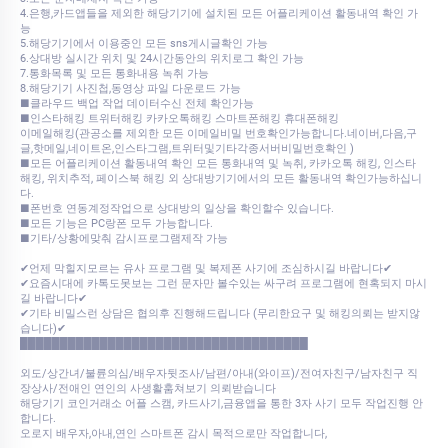
4.은행,카드앱들을 제외한 해당기기에 설치된 모든 어플리케이션 활동내역 확인 가
능
5.해당기기에서 이용중인 모든 sns게시글확인 가능
6.상대방 실시간 위치 및 24시간동안의 위치로그 확인 가능
7.통화목록 및 모든 통화내용 녹취 가능
8.해당기기 사진첩,동영상 파일 다운로드 가능
■클라우드 백업 작업 데이터수신 전체 확인가능
■인스타해킹 트위터해킹 카카오톡해킹 스마트폰해킹 휴대폰해킹
이메일해킹(관공소를 제외한 모든 이메일비밀 번호확인가능합니다.네이버,다음,구
글,핫메일,네이트온,인스타그램,트위터및기타각종서버비밀번호확인 )
■모든 어플리케이션 활동내역 확인 모든 통화내역 및 녹취, 카카오톡 해킹, 인스타
해킹, 위치추적, 페이스북 해킹 외 상대방기기에서의 모든 활동내역 확인가능하십니
다.
■폰번호 연동계정작업으로 상대방의 일상을 확인할수 있습니다.
■모든 기능은 PC랑폰 모두 가능합니다.
■기타/상황에맞춰 감시프로그램제작 가능
✔언제 막힐지모르는 유사 프로그램 및 복제폰 사기에 조심하시길 바랍니다✔
✔요즘시대에 카톡도못보는 그런 문자만 볼수있는 싸구려 프로그램에 현혹되지 마시
길 바랍니다✔
✔기타 비밀스런 상담은 협의후 진행해드립니다 (무리한요구 및 해킹의뢰는 받지않
습니다)✔
████████████████████████████████████
외도/상간녀/불륜의심/배우자뒷조사/남편/아내(와이프)/전여자친구/남자친구 직
장상사/전애인 연인의 사생활훔쳐보기 의뢰받습니다
​​해당기기 코인거래소 어플 스캠, 카드사기,금융앱을 통한 3자 사기 모두 작업진행 안
합니다.
​​오로지 배우자,아내,연인 스마트폰 감시 목적으로만 작업합니다,