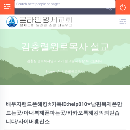
Skip
to
content
김충렬원로목사 설교
김충렬 원로목사님의 과거 설교를 시청할 수 있습니다.
Home
/
김충렬원로목사
배우자핸드폰해킹⭐카톡ID:help010⭐남편복제폰만
드는곳/아내복제폰파는곳/카카오톡해킹의뢰받습
니다/사이버흥신소