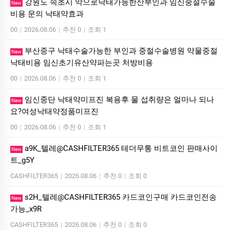
강원도 속초시 약으로낙태가능한산부인과 임신중절수술
New
비용 문의 낙­태약효과
00
|
2026.08.06
|
추천 0
|
조회 1
부산중구 낙태수술가능한 부인과 중절수술병원 약물중절
New
낙태비용 임신초기유산약파는곳 처방비용
00
|
2026.08.06
|
추천 0
|
조회 1
임신중단 낙태약미프진 복용후 물 섭취량은 얼마나 되나
New
요?여성낙­태약정품미­프진
00
|
2026.08.06
|
추천 0
|
조회 1
a9K_텔레@CASHFILTER365 테더무통 비트코인 판매사이
New
트_g5Y
CASHFILTER365
|
2026.08.06
|
추천 0
|
조회 0
s2H_텔레@CASHFILTER365 카드코인구매 카드코인전송
New
가능_x9R
CASHFILTER365
|
2026.08.06
|
추천 0
|
조회 0