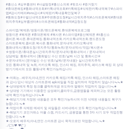
#흥신소 #심부름센터 #사설탐정#흥신소의뢰 #뒷조사 #증거찾기
#휴대폰해킹#통화내역조회#카톡내역조회#카톡해킹#삭제한카톡내역복구#스파이
앱#감시카메라#sns감시#삭제된카톡내용확인및복구
#통화도청#수발신내역조회#주변환경도청#실시간위치추적#스마트폰복제#휴대폰
위치추적#심부름센터#스마트폰해킹#통화내역#감청도청
스파이앱/복제폰/쌍둥이폰/핸드폰복제.휴대폰복제프로그램
쌍둥이폰 #복제폰 #휴대폰복제 #복사폰 #스파이앱#용산복제폰 #it흥신소
좀비폰.복사폰.휴대폰해킹.통화내역조회.카카오톡내역조회.핸드폰도청
스마트폰복제.좀비폰.복사폰.통화내역.문자내역.카카오톡내역
통화내역서/통화도청/위치추적/통화녹취/문자내역서/작업/복사폰☆
☆쌍둥이폰/휴대폰실시간위치추적/문자내역/통화내역서 / 문자내역서
상담메일: 통화내역서 (통화발신 수신 번호/날짜 시간 및 통화시간☆
☆문자내역서 (문자발신 수신 번호/날짜/문자내용)- 실시간위치추적
모든 통화내역 및 녹취, 카카오톡 해킹, 인스타 해킹, 위치추적, 페이스북 해킹 외 상대
방기기에서의 모든 활동내역 확인가능하십니다
★-저희는...배우자,아내,연인 카카오톡 해킹/카톡 해킹, 인스타 해킹,스마트폰 해킹
과 감시/감시 대상자 스마트폰에 apk파일을 직접 설치하여 작업하지 않습니다ᯓᯓ★
★-상대방에게 특정 링크를 클릭하게끔 유도하여 멀웨어 작업하지 않습니다ᯓ★
★-상대방 기기에서 이용중인 삼성페이,클라우드,금융앱들을 제외하고는 모든 활동
내역 확인가능하십니다ᯓ★
★-해당기기에 저장된 내용들은 모두 확인가능하시며 이전 삭제된 내용들도 복구가
능합니다.ᯓ★
★-작업이후 삭제된 메세지 및 파일들은 서버내에서 모두 확인가능하십니다ᯓ★
★-해당기기 코인거래소 어플 스캠, 카드사기, 금융앱을 통한 3자 사기 모두 작업진행
안합니다.ᯓ★
★-오로지 배우자,아내,연인 스마트폰 감시 목적으로만 작업합니다,.ᯓ★
../(,")\♥ ♥(".)