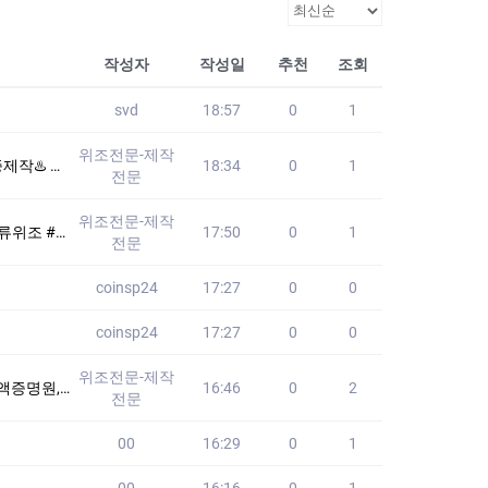
작성자
작성일
추천
조회
svd
18:57
0
1
위조전문-제작
 텔레: +821
18:34
0
1
전문
위조전문-제작
험♨️ #영문서류위
17:50
0
1
전문
coinsp24
17:27
0
0
coinsp24
17:27
0
0
위조전문-제작
퀄리티/원본100%/
16:46
0
2
전문
00
16:29
0
1
00
16:16
0
1