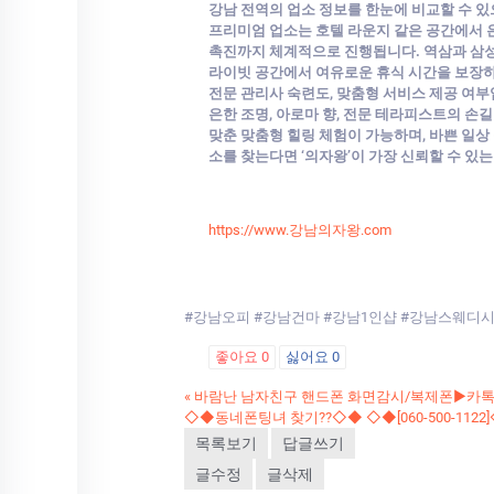
강남 전역의 업소 정보를 한눈에 비교할 수 있
프리미엄 업소는 호텔 라운지 같은 공간에서 은
촉진까지 체계적으로 진행됩니다. 역삼과 삼성
라이빗 공간에서 여유로운 휴식 시간을 보장하며
전문 관리사 숙련도, 맞춤형 서비스 제공 여부
은한 조명, 아로마 향, 전문 테라피스트의 손
맞춘 맞춤형 힐링 체험이 가능하며, 바쁜 일상 
소를 찾는다면 ‘의자왕’이 가장 신뢰할 수 있
https://www.강남의자왕.com
#강남오피 #강남건마 #강남1인샵 #강남스웨디
좋아요
0
싫어요
0
«
바람난 남자친구 핸드폰 화면감시/복제폰▶️카톡:
◇◆동네폰팅녀 찾기??◇◆ ◇◆[060-500-11
목록보기
답글쓰기
글수정
글삭제