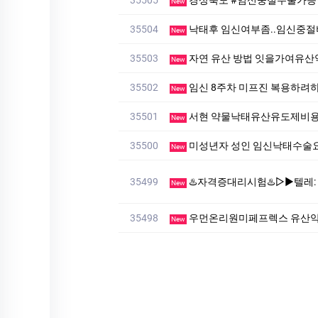
New
35504
낙태후 임신여부좀..임신중
New
35503
자연 유산 방법 잇을가여유
New
35502
임신 8주차 미프진 복용하려
New
35501
서현 약물낙태유산유도제비
New
35500
미성년자 성인 임신낙태수
New
35499
♨️자격증대리시험♨️▷▶텔레: muu4466」♨️#대리시험 
New
35498
우먼온리원미페프렉스 유산
New