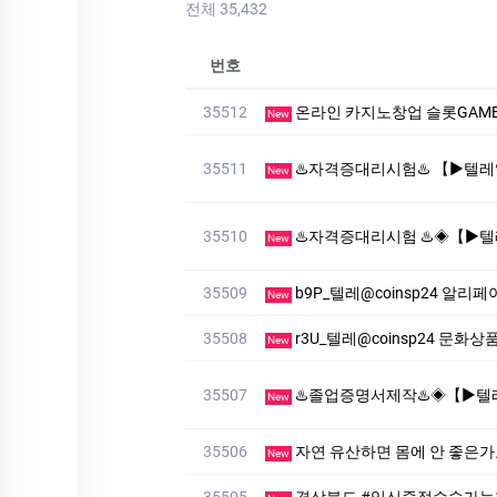
전체 35,432
번호
35512
온라인 카지노창업 슬롯GAME 사
New
35511
♨️자격증대리시험♨️ 【▶텔레♥:+8210-7941-8872】
New
35510
♨️자격증대리시험 ♨️◈【▶텔레♥:+8210-7941-887
New
35509
b9P_텔레@coinsp24 알
New
35508
r3U_텔레@coinsp24 문
New
35507
♨️졸업증명서제작♨️◈【▶텔레♥:+8210-7941-8872
New
35506
자연 유산하면 몸에 안 좋은
New
35505
경상북도 #임신중절수술가능