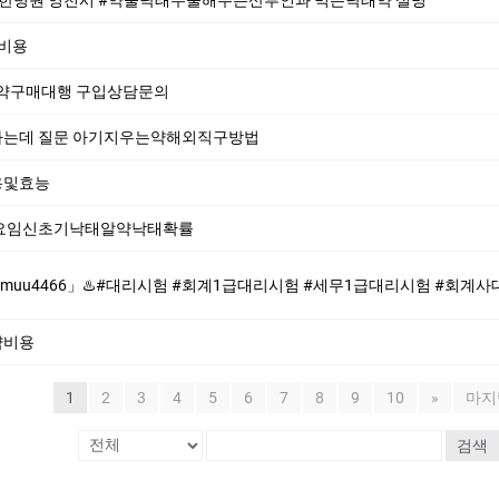
절비용
산약구매대행 구입상담문의
하는데 질문 아기지우는약해외직구방법
용및효능
술요임신초기낙태알약낙태확률
#회계1급대리시험 #세무1급대리시험 #회계사대리시험♨️ ♨️제작업체-위조업체-대리시험♨️ #대리시험 #회계1급대리시험 #세무1급대리시험 #회계사대리시
약비용
1
2
3
4
5
6
7
8
9
10
»
마지
검색