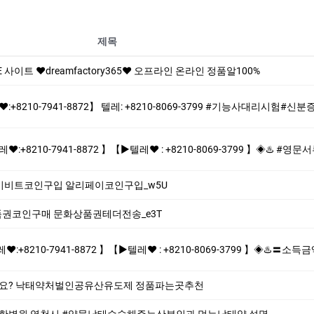
제목
이트 ❤dreamfactory365❤ 오프라인 온라인 정품알100%
 텔레: +8210-8069-3799 #기능사대리시험#신분증제작♨️ ♬여쯩 남쯩 미성년자쯩 ♨️#면허증위조♬ 【▶텔레♥:+8210-7941-8872】
2 】【▶텔레♥ : +8210-8069-3799 】◈♨️ #영문서류위조 #졸업증명서위조 #영문버전위조 #홀로그램제작♨️ ♨️제작업체-위조업체-대리시
리페이비트코인구입 알리페이코인구입_w5U
화상품권코인구매 문화상품권테더전송_e3T
 】【▶텔레♥ : +8210-8069-3799 】◈♨️〓소득금액증명원,잔액증명서위조,입출금내역,납세증명제작/위조업체〓통장잔액포토샵 -빠른제작/확실한
가요? 낙태약처벌인공유산유도제 정품파는곳추천
한병원 영천시 #약물낙태수술해주는산부인과 먹는낙­태약 설명