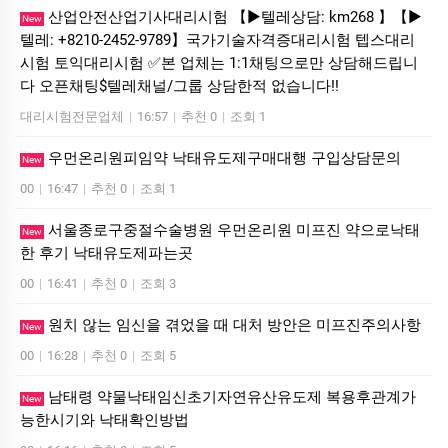
산업안전산업기사대리시험 【▶텔레상담: km268 】【▶
New
텔레: +8210-2452-9789】국가기술자격증대리시험 텝스대리
시험 토익대리시험 ✅본 업체는 1:1채팅으로만 상담해드립니
다 오픈채팅$텔레채널/그룹 상담한적 없습니다!!
대리시험전문업체
|
16:57
|
추천 0
|
조회 1
우먼온리원피임약 낙태유도제구매대행 구입상담문의
New
00
|
16:47
|
추천 0
|
조회 1
서울종로구중절수술병원 우먼온리원 미프진 약으로낙태
New
한 후기 낙­태유도제파는곳
00
|
16:41
|
추천 0
|
조회 3
원치 않는 임신을 겪었을 때 대처 방안은 미­프진주의사항
New
00
|
16:28
|
추천 0
|
조회 5
남태령 약물낙태임신초기자연유산유도제 복용후관계가
New
능한시기와 낙태확인방법