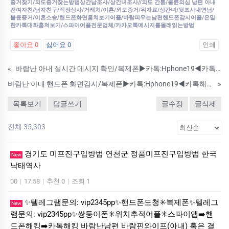
증거찾기/외도증거찾는방법상간남조사/상간녀조사//외도 간통/불륜의심 남편 아내
전여자친/남자친구/직장상사/거래처/이혼/외도증거/위자료/상간녀/뒷조사내연남/
불륜증거/이혼소송/핸드폰화면훔쳐보기어플/바람피우는남편핸드폰감시어플/은밀
한카톡대화훔쳐보기/스파이어플전문업체/카카오톡메시지를몰래읽는방법
좋아요
0
싫어요
0
인쇄
«
바람난 아내 실시간 메시지 확인/복제폰▶️카톡:Hphone19◀️카톡복구/통화 내용감시/핸드폰 화면감시
바람난 아내 핸드폰 화면감시/복제폰▶️카톡:Hphone19◀️카톡해킹/실시간 메시지 확인/핸드폰 도청
»
목록보기
답글쓰기
글수정
글삭제
전체 35,303
경기도 미프진구입방법 연천군 정품미프진구입방법 한국
New
낙­태역사
00
|
17:58
|
추천 0
|
조회 1
✨텔레그램문의: vip2345pp✨핸드폰도청✳️복제폰✨텔레그
New
램문의: vip2345pp✨쌍둥이폰✳️위치추적어플✳️스파이앱➡️핸
드폰해킹➡️카톡해킹 바람난남편 바람핀와이프(아내) 혹은 결