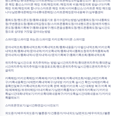
핸드폰해킹/휴대폰해킹/스마트폰해킹/스마트폰해킹모바일흥신소/IT 흥신소/스마트
폰 해킹 흥신소/아이폰 해킹 의뢰/해킹의뢰 /해킹의뢰 비용/해킹의뢰 받습니다/카톡
해킹 의뢰/해킹의뢰 합니다/스마트폰 해킹 의뢰/사이버흥신소/스마트폰 해킹 해드립
니다/남편휴대폰해킹/아내휴대폰해킹/스마트폰해킹문자내용복구/심부름센터
통화도청/핸드폰도청/통화내용듣기로 증거수집하는방법/남편통화도청/아내통화도
청/주변환경도청/통화내역감청도청/스마트폰통화도청/아내핸드폰도청/배우자핸드
폰도청/통화기록복구/통화내용복구/핸드폰음성통화도청/핸드폰통화도청/실시간도
청으로 상대방 거짓말 잡아내는방법
스파이엡/스파이앱 파는곳/스파이앱 카카오톡/아이폰 스파이앱
문자내역조회/통화내역조회/카톡내역조회/통화내용듣기/수발신내역조회/카카오톡
내역조회/통화내역/문자내역/카카오톡내역/통화내역서통화도청위치추적통화녹취
문자내역서/통화내역서/문자내역서//문자기록복구/통화기록조회/통화내역조회
위치추적/실시간으로 위치추적하는 방법/실시간위치추적/휴대폰위치추적/휴대폰실
시간위치추적/위치추적앱/이동경로조회/핸드폰위치추적/실시간핸드폰위치추적/구
글위치
카톡해킹/카카오톡해킹/카톡복제/카카오톡복제/카톡내역조회/바람난애인카톡복
구/카톡내용확인/삭제한카톡내역복구/상대방 카카오톡 실시간 확인/삭제된카톡내
용확인및복구/카톡내역조회/카카오톡 완벽 복원/카카오톡 나간 대화방 복구/카톡 복
제/페북해킹/트위터해킹/아내카톡보기/남편카톡훔쳐보기/배우자카톡보기/카카오
톡실시간대화내역보기/카카오톡대화내용복구/카카오톡실시간대화내용보기/카카오
톡몰래보기
스마트폰엿보기/실시간화면감시/사진보기
외도증거/배우자외도증거/불륜증거/간통증거/아내외도/남편외도/배우자외도//불륜