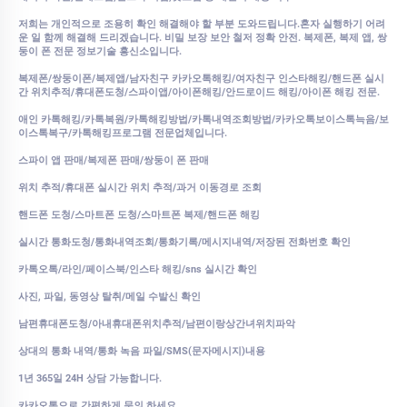
저희는 개인적으로 조용히 확인 해결해야 할 부분 도와드립니다.혼자 실행하기 어려
운 일 함께 해결해 드리겠습니다. 비밀 보장 보안 철저 정확 안전. 복제폰, 복제 앱, 쌍
둥이 폰 전문 정보기술 흥신소입니다.
복제폰/쌍둥이폰/복제앱/
남자친구
카카오톡해킹/
여자친구
인스타해킹/
핸드폰
실시
간
위치추적/휴대폰도청/스파이앱/아이폰해킹/
안드로이드
해킹/
아이폰
해킹
전문.
애인
카톡해킹/카톡복원/카톡해킹방법/카톡내역조회방법/카카오톡보이스톡늑음/보
이스톡복구/카톡해킹프로그램
전문업체입니다.
스파이 앱 판매/복제폰 판매/쌍둥이 폰 판매
위치 추적/휴대폰 실시간 위치 추적/과거 이동경로 조회
핸드폰 도청/스마트폰 도청/스마트폰 복제/핸드폰 해킹
실시간 통화도청/통화내역조회/통화기록/메시지내역/저장된 전화번호 확인
카톡오톡/라인/페이스북/인스타 해킹/sns 실시간 확인
사진, 파일, 동영상 탈취/메일 수발신 확인
남편휴대폰도청/아내휴대폰위치추적/남편이랑상간녀위치파악
상대의 통화 내역/통화 녹음 파일/SMS(문자메시지)내용
1년 365일 24H 상담 가능합니다.
카카오톡으로 간편하게 문의 하세요.