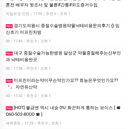
혼전 배우자 뒷조사 및 불륜#간통#외도증거수집.
비밀보장-안전
|
17:55
|
추천 0
|
조회 1
경기도의왕시 중절수술병원약물낙태비용문의후기 {} 임
New
신초기 미­프진처방
00
|
17:45
|
추천 0
|
조회 1
대구 중절수술가능한병원 달성군 약물중절해주는산부인
New
과 낙­태비용싼곳
00
|
17:38
|
추천 0
|
조회 1
미프진이라는약이무슨약인가요?? 효능은무엇인가요??
New
『』 자연유산약
00
|
17:32
|
추천 0
|
조회 1
[HOT] 불금엔 역시 내숭 0%! 화끈하게 통하는 보이스 [ ☎
New
O6O-5O2-8OOO ☎ ]
새벽폰팅
|
17:29
|
추천 0
|
조회 1