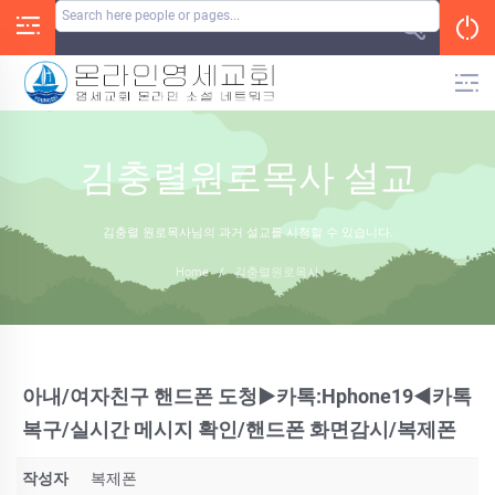
Skip
to
content
김충렬원로목사 설교
김충렬 원로목사님의 과거 설교를 시청할 수 있습니다.
Home
/
김충렬원로목사
아내/여자친구 핸드폰 도청▶️카톡:Hphone19◀️카톡
복구/실시간 메시지 확인/핸드폰 화면감시/복제폰
작성자
복제폰