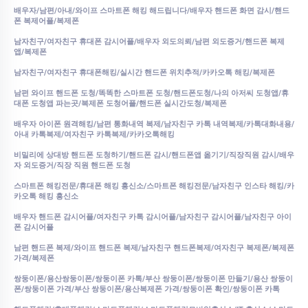
배우자/남편/아내/와이프 스마트폰 해킹 해드립니다/배우자 핸드폰 화면 감시/핸드
폰 복제어플/복제폰
남자친구/여자친구 휴대폰 감시어플/배우자 외도의뢰/남편 외도증거/핸드폰 복제
앱/복제폰
남자친구/여자친구 휴대폰해킹/실시간 핸드폰 위치추적/카카오톡 해킹/복제폰
남편 와이프 핸드폰 도청/똑똑한 스마트폰 도청/핸드폰도청/나의 아저씨 도청앱/휴
대폰 도청앱 파는곳/복제폰 도청어플/핸드폰 실시간도청/복제폰
배우자 아이폰 원격해킹/남편 통화내역 복제/남자친구 카톡 내역복제/카톡대화내용/
아내 카톡복제/여자친구 카톡복제/카카오톡해킹
비밀리에 상대방 핸드폰 도청하기/핸드폰 감시/핸드폰앱 옮기기/직장직원 감시/배우
자 외도증거/직장 직원 핸드폰 도청
스마트폰 해킹전문/휴대폰 해킹 흥신소/스마트폰 해킹전문/남자친구 인스타 해킹/카
카오톡 해킹 흥신소
배우자 핸드폰 감시어플/여자친구 카톡 감시어플/남자친구 감시어플/남자친구 아이
폰 감시어플
남편 핸드폰 복제/와이프 핸드폰 복제/남자친구 핸드폰복제/여자친구 복제폰/복제폰
가격/복제폰
쌍둥이폰/용산쌍둥이폰/쌍둥이폰 카톡/부산 쌍둥이폰/쌍둥이폰 만들기/용산 쌍둥이
폰/쌍둥이폰 가격/부산 쌍둥이폰/용산복제폰 가격/쌍둥이폰 확인/쌍둥이폰 카톡