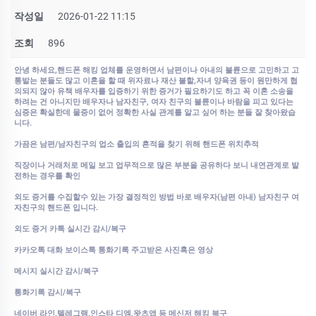
작성일
2026-01-22 11:15
조회
896
안녕
하세요,
핸드폰 해킹 업체를 운영하면서 남편이나 아내의 불륜으로 고민하고 고
통밭는 분들도 많고 이혼을 할 때 위자료나 재산 불할,자녀 양육권 등이 원만하게 협
의되지 않아 유책 배우자를 입증하기 위한 증거가 필요하기도 하고 꼭 이혼 소송을
하려는 건 아니지만 배우자나 남자친구, 여자 친구의 불륜이나 바람을 피고 있다는
심증은 확실한데 물증이 없어 정확한 사실 관계를 알고 싶어 하는 분들 잘 찾아왔습
니다.
가끔은 남편/남자친구의 업소 출입의 흔적을 찾기 위해 핸드폰 위치추적
직장이나 거래처로 메일 보고 업무적으로 많은 부분을 공유하다 보니 내연관계로 발
전하는 경우를 확인
외도 증거를 수집할수 있는 가장 결정적인 방법 바로 배우자(남편 아내) 남자친구 여
자친구의 핸드폰 입니다.
외도 증거 카톡 실시간 감시/복구
카카오톡 대화 보이스톡 통화기록 주고받은 사진혹은 영상
메시지 실시간 감시/복구
통화기록 감시/복구
네이버 라인,텔레그램,인스타 디엠,왓츠앱 등 메신저 해킹 복구