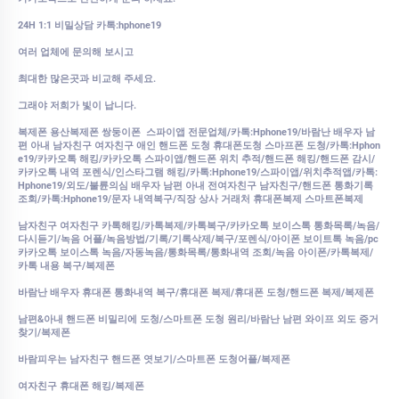
24H 1:1 비밀상담 카톡:hphone19
여러 업체에 문의해 보시고
최대한 많은곳과 비교해 주세요.
그래야 저희가 빛이 납니다.
복제폰 용산복제폰 쌍둥이폰 스파이앱 전문업체/카톡:Hphone19/바람난 배우자 남
편 아내 남자친구 여자친구 애인 핸드폰 도청 휴대폰도청 스마프폰 도청/카톡:Hphon
e19/카카오톡 해킹/카카오톡 스파이앱/핸드폰 위치 추적/핸드폰 해킹/핸드폰 감시/
카카오톡 내역 포렌식/인스타그램 해킹/카톡:Hphone19/스파이앱/위치추적앱/카톡:
Hphone19/외도/불륜의심
배우자 남편 아내 전여자친구 남자친구/핸드폰 통화기록
조회/카톡:Hphone19/문자 내역복구/직장 상사 거래처 휴대폰복제 스마트폰복제
남자친구 여자친구 카톡해킹/카톡복제/카톡복구/카카오톡 보이스톡 통화목록/녹음/
다시듣기/녹음 어플/녹음방법/기록/기록삭제/복구/포렌식/아이폰 보이트톡 녹음/pc
카카오톡 보이스톡 녹음/자동녹음/통화목록/통화내역 조회/녹음 아이폰/카톡복제/
카톡 내용 복구/복제폰
바람난 배우자 휴대폰 통화내역 복구/휴대폰 복제/휴대폰 도청/핸드폰 복제/복제폰
남편&아내 핸드폰 비밀리에 도청/스마트폰 도청 원리/바람난 남편 와이프 외도 증거
찾기/복제폰
바람피우는 남자친구 핸드폰 엿보기/스마트폰 도청어플/복제폰
여자친구 휴대폰 해킹/복제폰