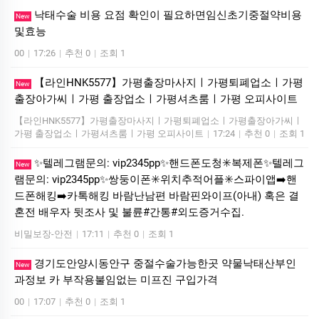
낙태수술 비용 요점 확인이 필요하면임신초기중절약비용
New
및효능
00
|
17:26
|
추천 0
|
조회 1
【라인HNK5577】가평출장마사지ㅣ가평퇴폐업소ㅣ가평
New
출장아가씨ㅣ가평 출장업소ㅣ가평셔츠룸ㅣ가평 오피사이트
【라인HNK5577】가평출장마사지ㅣ가평퇴폐업소ㅣ가평출장아가씨ㅣ
가평 출장업소ㅣ가평셔츠룸ㅣ가평 오피사이트
|
17:24
|
추천 0
|
조회 1
✨텔레그램문의: vip2345pp✨핸드폰도청✳️복제폰✨텔레그
New
램문의: vip2345pp✨쌍둥이폰✳️위치추적어플✳️스파이앱➡️핸
드폰해킹➡️카톡해킹 바람난남편 바람핀와이프(아내) 혹은 결
혼전 배우자 뒷조사 및 불륜#간통#외도증거수집.
비밀보장-안전
|
17:11
|
추천 0
|
조회 1
경기도안양시동안구 중절수술가능한곳 약물낙태산부인
New
과정보 카 부작용불임없는 미프진 구입가격
00
|
17:07
|
추천 0
|
조회 1