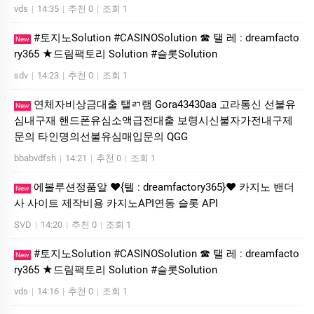
vds
|
14:35
|
추천 0
|
조회 1
#토지노Solution #CASINOSolution ☎ 탤 레 : dreamfacto
New
ry365 ★드림팩토리 Solution #슬­롯Solution
sdv
|
14:23
|
추천 0
|
조회 1
연체자비상금대출 탤ㄺ램 Gora43430aa 고라통신 선불유
New
심내구재 핸드폰유심소액급전대출 보령시신불자가전내구제
문의 타인명의선불유심매입문의 QGG
bbabvdfsh
|
14:21
|
추천 0
|
조회 1
에볼루션정품알 ❤️{텔 : dreamfactory365}❤️ 카지노 밴더
New
사 사이트 제작비용 카지노API연동 슬롯 API
SVD
|
14:20
|
추천 0
|
조회 1
#토지노Solution #CASINOSolution ☎ 탤 레 : dreamfacto
New
ry365 ★드림팩토리 Solution #슬­롯Solution
vds
|
14:16
|
추천 0
|
조회 1