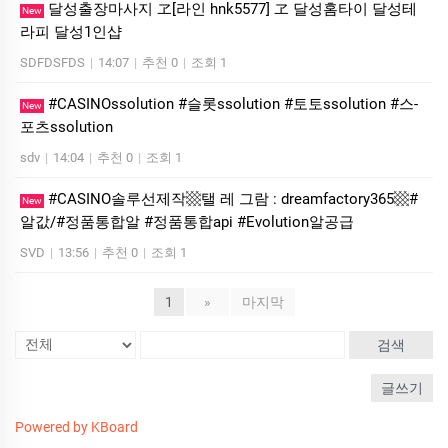
달성출장마사지 ヱ[라인 hnk5577] ヱ 달성홈타이 달성테
New
라피 달성1인샵
SDFDSFDS
|
14:07
|
추천 0
|
조회 1
#CASINOssolution #슬­롯ssolution #토토ssolution #스­
New
포츠ssolution
sdv
|
14:04
|
추천 0
|
조회 1
#CASINO솔루선제작▩탤 레 그람 : dreamfactory365▩#
New
알값/#정품통합알 #정품통합api #Evolution알공급
SVD
|
13:56
|
추천 0
|
조회 1
1
»
마지막
검색
글쓰기
Powered by KBoard