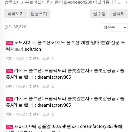
방콕소이카우보이실제후기 문의 @ʜᴏɴɢʙᴏ8288 마닐라롱타임시간 치앙마이떡지도 더핌프방콕경험담 방콕미드나잇바근황 세부유흥주의사항
»
목록보기
답글쓰기
글수정
글삭제
전체 35,526
토­토사이트 솔루션·캬지노 솔루션 개발·임대·분양 전문 드
New
림팩토리 solution
vds
|
15:51
|
추천 0
|
조회 1
카지노 솔루션: 드림팩토리 슬롯알본사 / 슬롯알공급 / 슬
New
롯API ☎ 탤 레 : dreamfactory365
sdv
|
15:39
|
추천 0
|
조회 2
카지노 솔루션: 드림팩토리 슬롯알본사 / 슬롯알공급 / 슬
New
롯API ☎ 탤 레 : dreamfactory365
vds
|
15:32
|
추천 0
|
조회 2
프라그마틱 정품알100% ◈텔 래 : dreamfactory365◈에
New