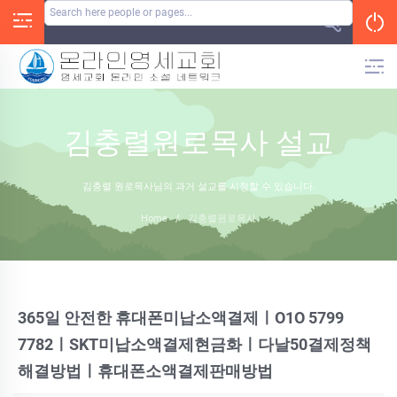
Skip
to
content
김충렬원로목사 설교
김충렬 원로목사님의 과거 설교를 시청할 수 있습니다.
Home
/
김충렬원로목사
365일 안전한 휴대폰미납소액결제ㅣO1O 5799
7782ㅣSKT미납소액결제현금화ㅣ다날50결제정책
해결방법ㅣ휴대폰소액결제판매방법