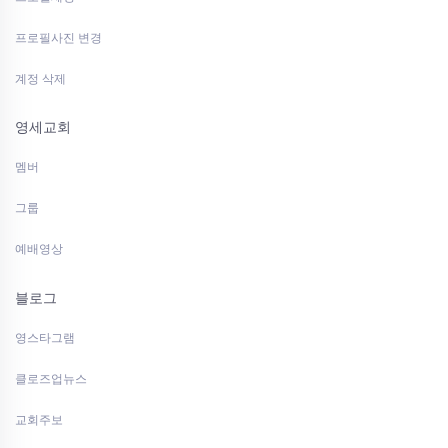
프로필사진 변경
계정 삭제
영세교회
멤버
그룹
예배영상
블로그
영스타그램
클로즈업뉴스
교회주보