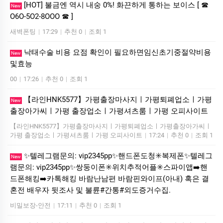
[HOT] 불금엔 역시 내숭 0%! 화끈하게 통하는 보이스 [ ☎
New
O6O-5O2-8OOO ☎ ]
새벽폰팅
|
17:29
|
추천 0
|
조회 1
낙태수술 비용 요점 확인이 필요하면임신초기중절약비용
New
및효능
00
|
17:26
|
추천 0
|
조회 1
【라인HNK5577】가평출장마사지ㅣ가평퇴폐업소ㅣ가평
New
출장아가씨ㅣ가평 출장업소ㅣ가평셔츠룸ㅣ가평 오피사이트
【라인HNK5577】가평출장마사지ㅣ가평퇴폐업소ㅣ가평출장아가씨ㅣ
가평 출장업소ㅣ가평셔츠룸ㅣ가평 오피사이트
|
17:24
|
추천 0
|
조회 1
✨텔레그램문의: vip2345pp✨핸드폰도청✳️복제폰✨텔레그
New
램문의: vip2345pp✨쌍둥이폰✳️위치추적어플✳️스파이앱➡️핸
드폰해킹➡️카톡해킹 바람난남편 바람핀와이프(아내) 혹은 결
혼전 배우자 뒷조사 및 불륜#간통#외도증거수집.
비밀보장-안전
|
17:11
|
추천 0
|
조회 1