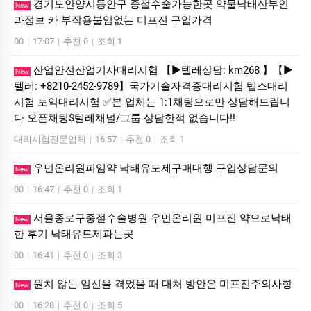
경기도안양시동안구 중절수술가능한곳 약물낙태산부인
New
과정보 카 부작용불임없는 미프진 구입가격
00
|
17:07
|
추천 0
|
조회 1
산업안전산업기사대리시험 【▶텔레상담: km268 】【▶
New
텔레: +8210-2452-9789】국가기술자격증대리시험 텝스대리
시험 토익대리시험 ✅본 업체는 1:1채팅으로만 상담해드립니
다 오픈채팅$텔레채널/그룹 상담한적 없습니다!!
대리시험전문업체
|
16:57
|
추천 0
|
조회 1
우먼온리원피임약 낙태유도제구매대행 구입상담문의
New
00
|
16:47
|
추천 0
|
조회 1
서울종로구중절수술병원 우먼온리원 미프진 약으로낙태
New
한 후기 낙­태유도제파는곳
00
|
16:41
|
추천 0
|
조회 3
원치 않는 임신을 겪었을 때 대처 방안은 미­프진주의사항
New
00
|
16:28
|
추천 0
|
조회 5