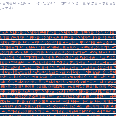
 제공하는 데 있습니다. 고객의 입장에서 고민하며 도움이 될 수 있는 다양한 
 만나보세요
한소액당일대출
,
#연체자개인급전대출
,
#연체자당일비대면대출
,
#연체자대출
업대출
,
#연체자비상금대출
,
#연체자소액급전대출
,
#연체자즉시대출
,
#인터넷
연체자당일대출
,
#저신용자비상금소액대출
,
#주말당일비대면대출
,
#주말소액
급전대출문의
,
#10만원즉시대출
,
#15만원급한돈드려요
,
#20만원급전빌리기
,
#
일급전대출
,
#50만원비상금대출
,
#50만원소액급전내구제문의
,
#50만원즉시대출
p소액급전내구제
,
#p2p연체자소액대출
,
#간편긴급자금
,
#급전대출드려요
,
#급
급한돈소액대출내구제
,
#급한자금문의
,
#긴급경영안정자금
,
#긴급국민지원자
활안정자금대출
,
#긴급소액대출내구제
,
#긴급운영자금
,
#긴급자금직장인대출
,
구제작업대출당일급전
,
#당일30만원급전지급
,
#대학생내구제비상금대출
,
#돈
9세당일급전대출
,
#만19세비상금대출
,
#만19세소액작업대출
,
#모바일당일소액
소액대출
,
#무직자10만원대출
,
#무직자50만원소액대출
,
#바로급전드려요
,
#방
긴급대출
,
#생활긴급자금
,
#생활비대출50만원
,
#생활안정긴급생계비대출
,
#소
구제비상금대출
,
#소액내구제연체대납
,
#소액내구제작업대출
,
#소액달돈드려요
내구제
,
#신불자50만원소액대출내구제
,
#신용카드연체대납급전
,
#쏠편한비상
자30만원소액대출
,
#연체자선불폰
,
#용돈버는앱
,
#용돈버는어플
,
#유심재테크
용
,
#재난지원긴급생활안정자금
,
#전국당일급전해결
,
#전국민생계자금대출
,
#
출
,
#정부지원긴급생활안정자금
,
#정부지원긴급재난특별운영자금
,
#정부특례