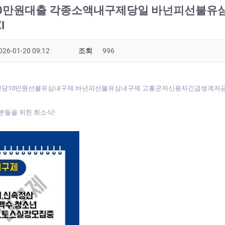
학생10만원대출 각종소액내구제당일 바넌피선불
I
026-01-20 09:12
조회
996
당10만원선불유심내구제 바넌피선불유심내구제 고흥군저신용자긴급생계자
분들을 위한 희소식!