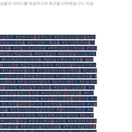
금융상품과 서비스를 제공하고자 최선을 다하겠습니다. 지금
가능한곳
,
#연체자대출해주는곳
,
#연체자모바일대출방법
,
무담보소액대출
,
#장기연체기록대출
,
#장기연체자대출가
급전대출
,
#주말소액급전해결
,
#착한대학생소액대출
,
#10만
20만원소액급전대출
,
#30만원급전
,
#30만원빌리기내구제
,
,
#kt소액급전내구제대출
,
#lg당일소액내구제대출
,
#p2p
전땡기는방법
,
#급전빌리는곳추천
,
#급전선불유심내구제소
금
,
#긴급생계대출지원
,
#긴급생계비지원소액대출
,
#긴급생
#긴급재난일상회복생계안정자금
,
#긴급재난지원금대출
,
#
되는앱테크
,
#돈많이버는앱테크
,
#돈버는앱테크
,
#돈쉽게버
대출내구제
,
#모바일무서류대출
,
#모바일비상금대출
,
#모
역지원금및생계안정자금
,
#비대면30만원당일대출
,
#비상
상공인긴급경영안정자금
,
#소상공인긴급생활안정자금
,
#소
,
#소액대출50만원내구제
,
#소액대출무직자내구제
,
#신불
금대출
,
#안전비대면소액급전문의
,
#앱테크소액추천
,
#야
추천
,
#인터넷테크추천
,
#일상회복긴급지원자금
,
#일상회
정부긴급생활자금
,
#정부소액대출내구제
,
#정부정책자금생
보증긴급대출
,
#주부모바일무직자대출
,
#주부소액급전대출