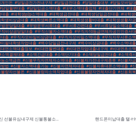
일개인돈
,
#당일급전가전내구제
,
#당일급전대출
,
#당일대출대부
,
#당일모바일
#당일월변대출
,
#당일입금소액대출
,
#대부소액대출업체
,
#대출단기연체
,
#대
액대출
,
#대학생p2p소액대출
,
#대학생급전대출
,
#대학생당일급전대출
,
#대학생
대학생비상금대출
,
#대학생빠른소액대출
,
#대학생생활비대출
,
#대학생생활자
무방문당일대출
,
#무방문무서류대출
,
#무서류간편대출
,
#무서류당일소액대출
,
무직비상금당일대출
,
#무직신불자소액대출
,
#무직자10등급연체자공인인증서
전대출
,
#무직자모바일비상금대출
,
#무직자모바일소액대출
,
#무직자무서류소
#미필대학생작업대출
,
#백수당일급전내구제
,
#백수비상금대출
,
#백수소액대
비대면소액대출정보
,
#비대면월변대출
,
#비대면작업대출내구제
,
#비대면초소
#소액결제대출
,
#소액긴급대출
,
#소액단기대출
,
#소액당일급전대출
,
#소액즉
가능소액급전
,
#신불무직자연체자소액대출
,
#신불자가전내구제종류
,
#신불자
제방법
,
#신불자소액대출가능
,
#신불자연체자대출
,
#신불자휴대폰소액대출
,
#
용불량자선불폰
,
#신용불량자소액작업대출
,
#신용불량자연체자대출
,
#신용회
선불유심후불유심 탤레 Gora43430 고라통신 선불유심내구제 신불통불소액대출가능 당진시무작자당일소액급전 p2p당일급전내구제대출 EZJ