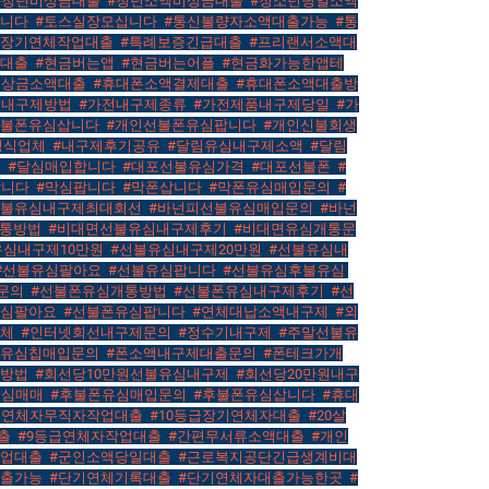
#청년비상금대출
,
#청년소액비상금대출
,
#청소년당일소액
합니다
,
#토스실장모십니다
,
#통신불량자소액대출가능
,
#통
신장기연체작업대출
,
#특례보증긴급대출
,
#프리랜서소액대
전대출
,
#현금버는앱
,
#현금버는어플
,
#현금화가능한앱테
비상금소액대출
,
#휴대폰소액결제대출
,
#휴대폰소액대출방
전내구제방법
,
#가전내구제종류
,
#가전제품내구제당일
,
#가
선불폰유심삽니다
,
#개인선불폰유심팝니다
,
#개인신불회생
정식업체
,
#내구제후기공유
,
#달림유심내구제소액
,
#달림
의
,
#달심매입합니다
,
#대포선불유심가격
,
#대포선불폰
,
#
삽니다
,
#막심팝니다
,
#막폰삽니다
,
#막폰유심매입문의
,
#
선불유심내구제최대회선
,
#바넌피선불유심매입문의
,
#바넌
개통방법
,
#비대면선불유심내구제후기
,
#비대면유심개통문
유심내구제10만원
,
#선불유심내구제20만원
,
#선불유심내
#선불유심팔아요
,
#선불유심팝니다
,
#선불유심후불유심
,
문의
,
#선불폰유심개통방법
,
#선불폰유심내구제후기
,
#선
유심팔아요
,
#선불폰유심팝니다
,
#연체대납소액내구제
,
#외
업체
,
#인터넷회선내구제문의
,
#정수기내구제
,
#주말선불유
의유심칩매입문의
,
#폰소액내구제대출문의
,
#폰테크가개
제방법
,
#회선당10만원선불유심내구제
,
#회선당20만원내구
유심매매
,
#후불폰유심매입문의
,
#후불폰유심삽니다
,
#휴대
등급연체자무직자작업대출
,
#10등급장기연체자대출
,
#20살
출
,
#9등급연체자작업대출
,
#간편무서류소액대출
,
#개인
작업대출
,
#군인소액당일대출
,
#근로복지공단긴급생계비대
대출가능
,
#단기연체기록대출
,
#단기연체자대출가능한곳
,
#