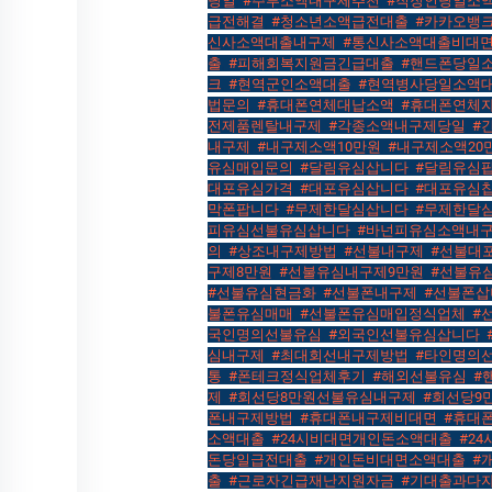
당일
,
#주부소액내구제추천
,
#직장인당일소
급전해결
,
#청소년소액급전대출
,
#카카오뱅
신사소액대출내구제
,
#통신사소액대출비대
출
,
#피해회복지원금긴급대출
,
#핸드폰당일
크
,
#현역군인소액대출
,
#현역병사당일소액
법문의
,
#휴대폰연체대납소액
,
#휴대폰연체
전제품렌탈내구제
,
#각종소액내구제당일
,
#
내구제
,
#내구제소액10만원
,
#내구제소액20
유심매입문의
,
#달림유심삽니다
,
#달림유심
대포유심가격
,
#대포유심삽니다
,
#대포유심
막폰팝니다
,
#무제한달심삽니다
,
#무제한달
피유심선불유심삽니다
,
#바넌피유심소액내
의
,
#상조내구제방법
,
#선불내구제
,
#선불대
구제8만원
,
#선불유심내구제9만원
,
#선불유
#선불유심현금화
,
#선불폰내구제
,
#선불폰삽
불폰유심매매
,
#선불폰유심매입정식업체
,
#
국인명의선불유심
,
#외국인선불유심삽니다
,
심내구제
,
#최대회선내구제방법
,
#타인명의
통
,
#폰테크정식업체후기
,
#해외선불유심
,
#
제
,
#회선당8만원선불유심내구제
,
#회선당9
폰내구제방법
,
#휴대폰내구제비대면
,
#휴대
소액대출
,
#24시비대면개인돈소액대출
,
#2
돈당일급전대출
,
#개인돈비대면소액대출
,
#
출
,
#근로자긴급재난지원자금
,
#기대출과다