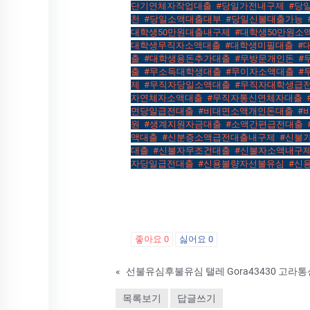
단기연체자작업대출
,
#당일가전내구제
,
#당
천
,
#당일소액대출대부
,
#당일신불대출가능
,
대학생50만원대출내구제
,
#대학생50만원소
대학생무직자소액대출
,
#대학생미필대출
,
#
출
,
#대학생용돈추가대출
,
#무방문개인돈
,
#
출
,
#무소득대학생대출
,
#무이자소액대출
,
#
제
,
#무직자당일소액대출
,
#무직자대학생급
자연체자소액대출
,
#무직자통신연체자대출
,
면당일급전대출
,
#비대면소액개인돈대출
,
#
원
,
#생계지원자금대출
,
#소액간편급전대출
,
액대출
,
#신분증소액급전대출내구제
,
#신불
대출
,
#신불자무조건대출
,
#신불자소액내구
자당일급전대출
,
#신용불량자선불유심
,
#신
좋아요
0
싫어요
0
«
목록보기
답글쓰기