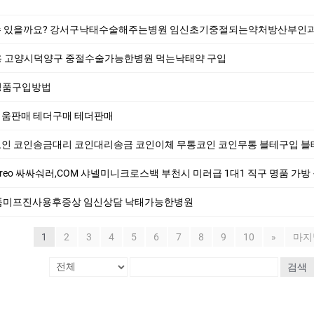
 수 있을까요? 강서구낙태수술해주는병원 임신초기중절되는약처방산부인
 고양시덕양구 중절수술가능한병원 먹는낙­태약 구입
정품구입방법
이더리움판매 테더구매 테더판매
 코인대리송금 코인이체 무통코인 코인무통 블테구입 블테판매 테더매입 테더판매 테더이체 테더대리송금 비트대리송금 테더개인지갑 테더구
싸싸숴러,COM 샤넬미니크로스백 부천시 미러급 1대1 직구 명품 가방 구찌여자지갑 명품토
정품미프진사용후증상 임신상담 낙­태가능한병원
1
2
3
4
5
6
7
8
9
10
»
마지
검색