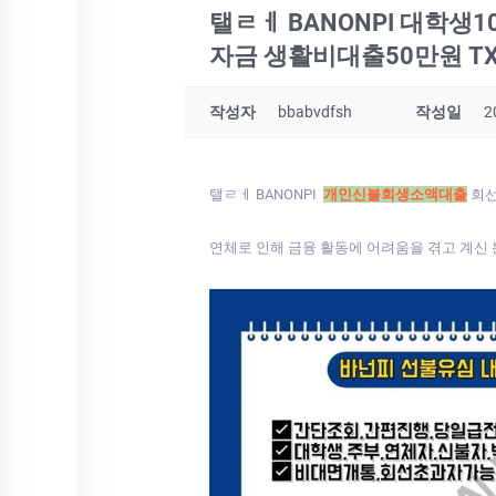
탤ㄹㅔ BANONPI 대
자금 생활비대출50만원 TX
작성자
bbabvdfsh
작성일
2
탤ㄹㅔ BANONPI
개인신불회생소액대출
회선
연체로 인해 금융 활동에 어려움을 겪고 계신 