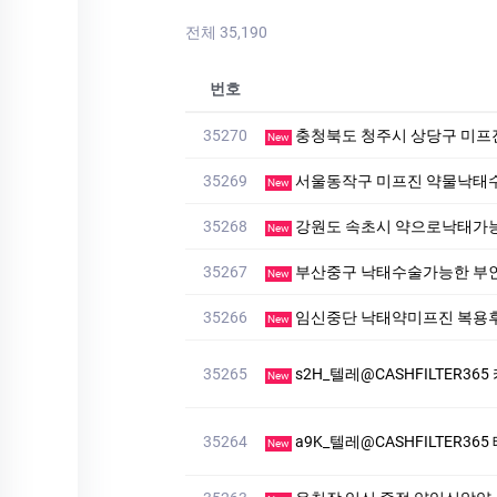
전체 35,190
번호
35270
충청북도 청주시 상당구 미프
New
35269
서울동작구 미프진 약물낙태
New
35268
강원도 속초시 약으로낙태가능
New
35267
부산중구 낙태수술가능한 부
New
35266
임신중단 낙태약미프진 복용후
New
35265
s2H_텔레@CASHFILTER3
New
35264
a9K_텔레@CASHFILTER3
New