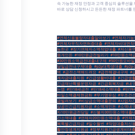
속 가능한 재정 안정과 고객 중심의 솔루션을
바로 상담 신청하시고 든든한 재정 파트너를
#연체신용불량자대출알아보기
,
#연체자가능
#연체자무직자면허증대출
,
#연체자비대면작
능한곳
,
#장기연체자소액작업대출
,
#저신용
원개인돈
,
#10만원급전빌리기
,
#10만원소액
#30만원소액급전대출내구제
,
#50만원모바
당일급전내구제대출
,
#p2p대학생대출
,
#p2
액
,
#급전소액해드려요
,
#급전해결내구제
,
#
계자금대출지원
,
#긴급생활비대출
,
#긴급생
긴급재난특별운영자금
,
#긴급회복자금
,
#내
는앱
,
#만18세급전
,
#만18세소액대출
,
#만1
바일소액결제현금화
,
#무기명유심
,
#무조건
금빌려보기
,
#비상금소액대출문의
,
#사업자
상공인긴급지원자금
,
#소액개인돈
,
#소액내
자10만원급전당일
,
#신불자30만원소액대출
간소액대출
,
#연체자20만원소액대출
,
#연체
복특별긴급자금
,
#일수월변
,
#작업대출저신
활안정생계지원금
,
#정부지원긴급생계비대