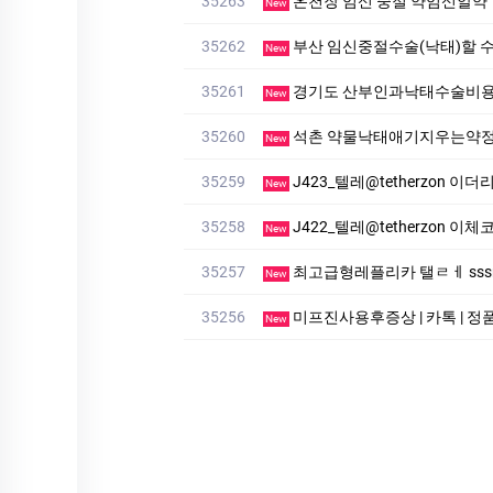
35263
온천장 임신 중절 약임신알약
New
35262
부산 임신중절수술(낙태)할
New
35261
경기도 산부인과낙태수술비용
New
35260
석촌 약물낙태애기지우는약
New
35259
J423_텔레@tetherzon 
New
35258
J422_텔레@tetherzon 이체코인 코인송금대리
New
35257
최고급형레플리카 탤ㄹㅔ sssreo 
New
35256
미프진사용후증상 | 카톡 | 
New