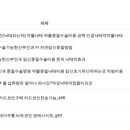
제목
진(낙태되는약) 약물낙태 약물중절수술비용 금액 인공낙태약약물낙태
수술가능한산부인과 카 자연임신중절방법
한산부인과 임신중절수술비용 문의 낙­태약효과
인과 중절수술병원 약물중절낙태비용 임신초기유산약파는곳 처방비용
 물 섭취량은 얼마나 되나요?여성낙­태약정품미­프진
65 카드코인구매 카드코인전송가능_x9R
65 테더무통 비트코인 판매사이트_g5Y