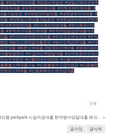
대출
,
#당일무직자대출
,
#당일소액급전
,
#당일소액내구제추
출연체자대출
,
#대학생10만원대출
,
#대학생30만원대출
,
#
대출가능한곳
,
#대학생모바일대출
,
#대학생무이자대출
,
#
금대출
,
#대학생소액대출가능한곳
,
#대학생온라인비대면대
#무서류무방문대출
,
#무서류비대면대출
,
#무서류즉시대
대출
,
#무직자기대출소액대출
,
#무직자당일급전대출내구
액대출
,
#무직자비대면소액대출
,
#무직자소액내구제
,
#무직
출방법
,
#법인소액작업대출문의
,
#병사소액급전대출
,
#비대
액급전대출
,
#빠른소액대출
,
#생계비소액대출
,
#생계자금지
시대출방법문의
,
#수급자소액당일대출
,
#스마트폰내구제소
급전내구제문의
,
#신불자내구제방법
,
#신불자당일급전작업
신불통불소액대출가능
,
#신용불량자긴급지원금
,
#신용불량
복연체자소액대출
,
#신용회복자소액작업대출
인쇄
핸드폰미납대출 탤ㄹH끄램 peckpark 시설자금대출 현역병사당일대출 페크박컨설팅 서울대학생저금리대출방법 AAG
»
글수정
글삭제