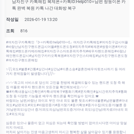
남자친구 카톡해킹 복제폰⭐카톡ID:Help010⭐남편 쌍둥이폰 카
톡 완벽 복원 카톡 나간 대화방 복구
작성일
2026-01-19 13:20
조회
816
#여자친구카톡확인『▷⭐카톡ID:help010⭐◁』여자친구카톡해킹#여자친구감시어플
#바람난남자친구핸드폰감시어플#핸드폰도청#위치추적#복제폰#쌍둥이폰#카카오
톡해킹#핸드폰카메라해킹#여자친구스마트폰위치추적#배우자핸드폰해킹#바람난
애인핸드폰감시#남자친구카카오톡복원#여자친구인스타해킹#남자친구핸드폰도청
#여자친구핸드폰해킹
✨⎝⎝외도#불륜#간통#상간녀#상간남#이혼소송#결혼전배우자뒷조사하기 등 여러
가지 문제점들이 발생합니다⎞⎠⎠✨
✅✅✅최고의 서비스로 당신의 고민을 한방에 해결해드릴수 있는 핸드폰 도청 즉 해
킹 어플로 배우자 핸드폰의 모든것을 확인해보세요✅✅✅
☎#카톡내용실시간확인#카톡내역복구#통화기록#문자확인#실시간위치추적#통화
도청 등 다양한 기능들로 배우자 핸드폰을 확인하실수 있어요.☎
바람피는 남편,바람난 와이프 부인 아내 외도 불륜 뒷조사#아내불륜#남편불륜#아내
외도#남편외도#외도#바람핀증거#증거찾기#증거확보#증거수집|외도증거|불륜 증
거|남편외도|상간녀 증거|외도의심|남편외도증거|아내 외도|상간남|위자료|아내의 외
도#외도의심
심증은 있으나 물증이 없고 의심은 되는데 확인할 방법이 없어으시다면 더이상 망설
이지 마세요.
어차피 살아가는 인생 마음고생하지 마시고 행복한 삶을 살아갈수 있기를 응원합니