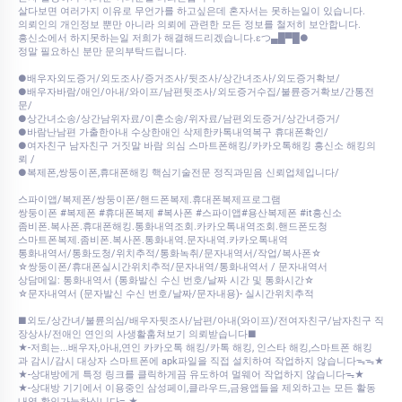
살다보면 여러가지 이유로 무언가를 하고싶은데 혼자서는 못하는일이 있습니다.
의뢰인의 개인정보 뿐만 아니라 의뢰에 관련한 모든 정보를 철저히 보안합니다.
흥신소에서 하지못하는일 저희가 해결해드리겠습니다.εつ▄█▀█●
정말 필요하신 분만 문의부탁드립니다.
●배우자외도증거/외도조사/증거조사/뒷조사/상간녀조사/외도증거확보/
●배우자바람/애인/아내/와이프/남편뒷조사/외도증거수집/불륜증거확보/간통전
문/
●상간녀소송/상간남위자료/이혼소송/위자료/남편외도증거/상간녀증거/
●바람난남편 가출한아내 수상한애인 삭제한카톡내역복구 휴대폰확인/
●여자친구 남자친구 거짓말 바람 의심 스마트폰해킹/카카오톡해킹 흥신소 해킹의
뢰 /
●복제폰,쌍둥이폰,휴대폰해킹 핵심기술전문 정직과믿음 신뢰업체입니다/
스파이앱/복제폰/쌍둥이폰/핸드폰복제.휴대폰복제프로그램
쌍둥이폰 #복제폰 #휴대폰복제 #복사폰 #스파이앱#용산복제폰 #it흥신소
좀비폰.복사폰.휴대폰해킹.통화내역조회.카카오톡내역조회.핸드폰도청
스마트폰복제.좀비폰.복사폰.통화내역.문자내역.카카오톡내역
통화내역서/통화도청/위치추적/통화녹취/문자내역서/작업/복사폰☆
☆쌍둥이폰/휴대폰실시간위치추적/문자내역/통화내역서 / 문자내역서
상담메일: 통화내역서 (통화발신 수신 번호/날짜 시간 및 통화시간☆
☆문자내역서 (문자발신 수신 번호/날짜/문자내용)- 실시간위치추적
■외도/상간녀/불륜의심/배우자뒷조사/남편/아내(와이프)/전여자친구/남자친구 직
장상사/전애인 연인의 사생활훔쳐보기 의뢰받습니다■
★-저희는...배우자,아내,연인 카카오톡 해킹/카톡 해킹, 인스타 해킹,스마트폰 해킹
과 감시/감시 대상자 스마트폰에 apk파일을 직접 설치하여 작업하지 않습니다ᯓᯓ★
★-상대방에게 특정 링크를 클릭하게끔 유도하여 멀웨어 작업하지 않습니다ᯓ★
★-상대방 기기에서 이용중인 삼성페이,클라우드,금융앱들을 제외하고는 모든 활동
내역 확인가능하십니다ᯓ★