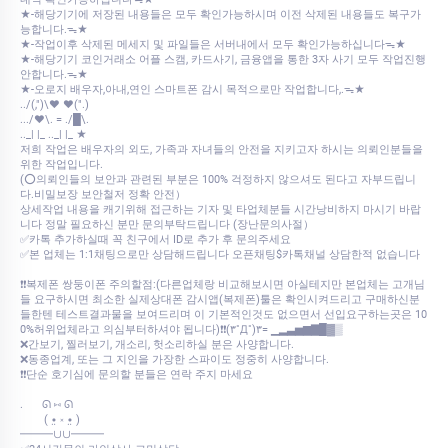
★-해당기기에 저장된 내용들은 모두 확인가능하시며 이전 삭제된 내용들도 복구가
능합니다.ᯓ★
★-작업이후 삭제된 메세지 및 파일들은 서버내에서 모두 확인가능하십니다ᯓ★
★-해당기기 코인거래소 어플 스캠, 카드사기, 금융앱을 통한 3자 사기 모두 작업진행
안합니다.ᯓ★
★-오로지 배우자,아내,연인 스마트폰 감시 목적으로만 작업합니다,.ᯓ★
../(,")\♥ ♥(".)
.../♥\. = ./█\.
.._| |_ .._| |_ ★
저희 작업은 배우자의 외도, 가족과 자녀들의 안전을 지키고자 하시는 의뢰인분들을
위한 작업입니다.
(⭕의뢰인들의 보안과 관련된 부분은 100% 걱정하지 않으셔도 된다고 자부드립니
다.비밀보장 보안철저 정확 안전）
상세작업 내용을 캐기위해 접근하는 기자 및 타업체분들 시간낭비하지 마시기 바랍
니다 정말 필요하신 분만 문의부탁드립니다 (장난문의사절）
✅카톡 추가하실때 꼭 친구에서 ID로 추가 후 문의주세요
✅본 업체는 1:1채팅으로만 상담해드립니다 오픈채팅$카톡채널 상담한적 없습니다
❗❗복제폰 쌍둥이폰 주의할점:(다른업체랑 비교해보시면 아실테지만 본업체는 고개님
들 요구하시면 최소한 실제상대폰 감시앱(복제폰)툴은 확인시켜드리고 구매하신분
들한텐 테스트결과물을 보여드리며 이 기본적인것도 없으면서 선입요구하는곳은 10
0%허위업체라고 의심부터하셔야 됩니다)❗❗(۳˚Д˚)۳= ▁▂▃▅▆▇█▓▒
❌간보기, 찔러보기, 개소리, 헛소리하실 분은 사양합니다.
❌동종업계, 또는 그 지인을 가장한 스파이도 정중히 사양합니다.
❗❗단순 호기심에 문의할 분들은 연락 주지 마세요
.⠀⠀ ᘏ ⑅ ᘏ
⠀⠀⠀( •̤ ༝ •̤ )
━━━∪∪━━━