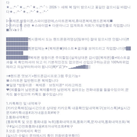
다
★.｡.:*･ﾟ★.｡.:*･ﾟ★.｡.:*･ﾟ✨ 2026 ✨ 새해 복 많이 받으시고 꽃길만 걸으시길 바랍니
다★.｡.:*･ﾟ★.｡.:*･ﾟ★.｡.:*･ﾟ
▷복제폰,쌍둥이폰,스파이앱판매,스마트폰복제,휴대폰복제,핸드폰복제■
▷카카오톡 관련 ★스파이앱★ 다운아니고 업계최초 저희가 개발한툴로 작업합니다
■ก็็็็็็็็็็็็็ʕ•͡ᴥ•ʔ ก้้้้้้้้้้้
█████████❗❗(시중에서 도는 핸드폰원격영상(팀뷰어) 절대 믿으시면 안됩니다)❗❗
█████████
█████████❗❗(본업체는★(복제폰☎)테스트★결과물 보여드리고 작업합니다)❗❗██
███████
█████████❗❗복제폰 쌍둥이폰 주의할점:(실제상대폰 감시앱(복제폰)툴+테스트결
과물 꼭 확인하셔야 되고 이 기본적인것도 없으면서 선입요구하는곳은 100%허위업
체라고 의심부터하셔야 됩니다)❗❗(۳˚Д˚)۳= ▁▂▃▅▆▇█▓▒
⭐♣핸드폰 엿보기◑핸드폰감시프로그램 주요기능⭐
☎스마트폰 일반핸드폰 복제합니다
☎일명 *쌍둥이폰ㆍ복제폰ㆍ브릿지폰* 이라고하죠
♥(예를들어 남편폰을 복제를하면 남편에게 걸려오는 전화내용을 들을수있으며 ;문
자도 볼수있으며 카톡도 볼수있습니다
1.카톡확인 및 내역복구
(카카오톡해킹)실시간으로 상대방 카카오톡 내용확인및내역복구(보이스톡)#실시간
문자#카톡내용#과거내용조회#복구
2.통화내역확인
(통화목록 및 모든 통화내용 녹취)통화내역조회,통화기록,문자내역,통화내역조회/복
구#실시간전화통화내용#과거내역조회#복구
3.모든 문자메세지 확인
(실시간 수발신 문자메시지 확인 전화번호부확인)