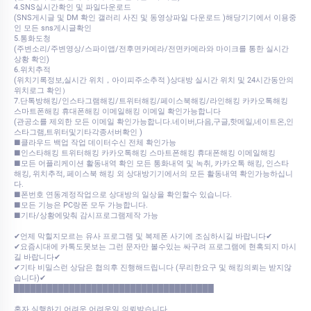
4.SNS실시간확인 및 파일다운로드
(SNS게시글 및 DM 확인 갤러리 사진 및 동영상파일 다운로드 )해당기기에서 이용중
인 모든 sns게시글확인
5.통화도청
(주변소리/주변영상/스파이앱/전후면카메라/전면카메라와 마이크를 통한 실시간
상황 확인)
6.위치추적
(위치기록정보,실시간 위치，아이피주소추적 )상대방 실시간 위치 및 24시간동안의
위치로그 확인）
7.단톡방해킹/인스타그램해킹/트위터해킹/페이스북해킹/라인해킹 카카오톡해킹
스마트폰해킹 휴대폰해킹 이메일해킹 이메일 확인가능합니다
(관공소를 제외한 모든 이메일 확인가능합니다.네이버,다음,구글,핫메일,네이트온,인
스타그램,트위터및기타각종서버확인 )
■클라우드 백업 작업 데이터수신 전체 확인가능
■인스타해킹 트위터해킹 카카오톡해킹 스마트폰해킹 휴대폰해킹 이메일해킹
■모든 어플리케이션 활동내역 확인 모든 통화내역 및 녹취, 카카오톡 해킹, 인스타
해킹, 위치추적, 페이스북 해킹 외 상대방기기에서의 모든 활동내역 확인가능하십니
다.
■폰번호 연동계정작업으로 상대방의 일상을 확인할수 있습니다.
■모든 기능은 PC랑폰 모두 가능합니다.
■기타/상황에맞춰 감시프로그램제작 가능
✔언제 막힐지모르는 유사 프로그램 및 복제폰 사기에 조심하시길 바랍니다✔
✔요즘시대에 카톡도못보는 그런 문자만 볼수있는 싸구려 프로그램에 현혹되지 마시
길 바랍니다✔
✔기타 비밀스런 상담은 협의후 진행해드립니다 (무리한요구 및 해킹의뢰는 받지않
습니다)✔
████████████████████████████████████
혼자 실행하기 어려운 어려운일 의뢰받습니다