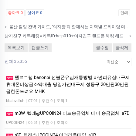
좋아요
0
싫어요
0
인쇄
«
울산 힐링 완벽 가이드, ‘의자왕’과 함께하는 지역별 프리미엄 마사지 탐험
남자친구 카톡해킹⭐카톡ID:help010⭐여자친구 핸드폰 해킹 해드립니다 애인 스마트폰 해킹 흥신소 남편 스마트폰 해킹 가격
»
목록보기
답글쓰기
글수정
글삭제
전체 35,355
탤ㄹㄱ램 banonpi 선불폰유심개통방법 바넌피유심내구제
New
휴대폰비상금소액대출 당일가전내구제 성동구 20만원30만원
급한돈드려요 MHK
bbabvdfsh
|
07:01
|
추천 0
|
조회 1
m3W_텔레@UPCOIN24 비트송금업체 테더 송금업체_a7D
New
UPCOIN24
|
06:51
|
추천 0
|
조회 0
r8T_텔레@UPCOIN24 이더리움매입_a1R
New