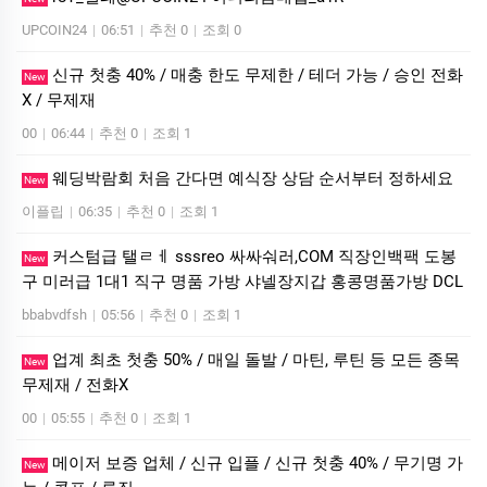
UPCOIN24
|
06:51
|
추천 0
|
조회 0
신규 첫충 40% / 매충 한도 무제한 / 테더 가능 / 승인 전화
New
X / 무제재
00
|
06:44
|
추천 0
|
조회 1
웨딩박람회 처음 간다면 예식장 상담 순서부터 정하세요
New
이플립
|
06:35
|
추천 0
|
조회 1
커스텀급 탤ㄹㅔ sssreo 싸싸숴러,COM 직장인백팩 도봉
New
구 미러급 1대1 직구 명품 가방 샤넬장지갑 홍콩명품가방 DCL
bbabvdfsh
|
05:56
|
추천 0
|
조회 1
업계 최초 첫충 50% / 매일 돌발 / 마틴, 루틴 등 모든 종목
New
무제재 / 전화X
00
|
05:55
|
추천 0
|
조회 1
메이저 보증 업체 / 신규 입플 / 신규 첫충 40% / 무기명 가
New