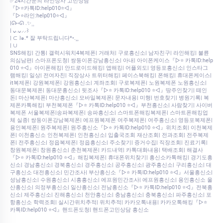
✅24시간문의 라인상사 고민상담
『▷⭐카톡ID:help010⭐◁』
『▷⭐라인:help010⭐◁』
|ᘏ⑅ᘏ .✨⸒⸒
| ᴗ͈.ᴗ͈⸝⸝꒱
| ⊂ ꒱๑.* 잘 부탁드립니다*•.¸¸
| ∪
SNS해킹| 간통| 갤럭시워치4복제폰| 거래처| 구로흥신소| 남자친구| 라인해킹| 불륜
의심남편| 스마프폰도청| 쌍둥이폰강남흥신소| 아내| 아이폰케이스『▷⭐ 카톡ID:help
010 ⭐◁』아이폰해킹| 안드로이드해킹| 앱해킹| 어플외도| 영등포흥신소| 인스타그
램해킹| 일상| 전여자친| 직장상사 트위터해킹| 페이스북해킹| 폰해킹| 휴대폰케이스|
it복제폰| 강원복제폰| 강원흥신소| 계좌조회| 구로복제폰| 노원복제폰 노원흥신소|
동대문복제폰| 동대문흥신소| 뒷조사『▷⭐ 카톡ID:help010 ⭐◁』땅주인찾기| 떼인
돈| 마산복제폰| 마산흥신소| 모바일복제폰| 문자내용| 미행| 번호찾기| 병원기록| 복
제폰카톡해킹| 부천복제폰『▷⭐ 카톡ID:help010 ⭐◁』부천흥신소| 사람찾기| 사이버
복제폰 서울복제폰|송파복제폰| 송파흥신소| 스마트폰해킹복제폰| 스마트폰해킹업
체 실종| 쌍둥이폰강남복제폰| 에프원복제폰 여주복제폰| 여주흥신소| 영등포복제폰|
용인복제폰| 원주복제폰| 원주흥신소『▷⭐ 카톡ID:help010 ⭐◁』위치조회| 이천복제
폰| 이천흥신소 인천복제폰| 인천흥신소| 입출국조회 재산조회| 전과조회| 전주복제
폰| 전주흥신소| 정읍복제폰| 정읍흥신소| 주소찾기| 증거수집| 직장조회| 진료기록|
창원복제폰| 창원흥신소| 춘천복제폰| 카드내역| 카톡대화내용| 택배조회| 해결사
『▷⭐ 카톡ID:help010 ⭐◁』해킹복제폰| 휴대폰위치찾기| 흥신소카톡해킹| 경기도흥
신소| 경남흥신소| 경북흥신소| 경주흥신소| 공주흥신소| 광주흥신소| 구리흥신소| 대
구흥신소 대전흥신소| 민간조사| 부산흥신소『▷⭐ 카톡ID:help010 ⭐◁』서울흥신소|
성남흥신소| 수원흥신소| 시흥흥신소| 에프원민간조사| 에프원흥신소| 용인흥신소 울
산흥신소| 의정부흥신소| 일산흥신소| 전남흥신소『▷⭐ 카톡ID:help010 ⭐◁』전북흥
신소| 제주흥신소| 진해흥신소| 천안흥신소| 충남흥신소| 충북흥신소| 파주흥신소| 포
항흥신소 학력조회| 실시간위치추적| 위치추적| 카카오톡내용| 카카오톡해킹『▷⭐
카톡ID:help010 ⭐◁』핸드폰도청| 핸드폰고민상담 흥신소