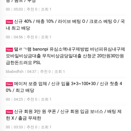
능 / 콤프 / 루징
00
|
05:03
|
추천 0
|
조회 1
신규 40% / 매충 10% / 라이브 베팅 O / 크로스 베팅 O / 국
New
내 최고 배당
00
|
04:56
|
추천 0
|
조회 1
탤ㄹㄱ램 banonpi 유심소액내구제방법 바넌피유심내구제
New
모바일비상금대출 무직비상금당일대출 산청군 20만원30만원
급한돈드려요 PSL
bbabvdfsh
|
04:37
|
추천 0
|
조회 1
메이저 보증 업체 / 신규 입플 3+3~100+30 / 신규 첫충 4
New
0% / 최고 배당
00
|
04:25
|
추천 0
|
조회 1
신규 회원 3만 원 쿠폰 / 신규 회원 입금 보너스 / 배팅 제
New
한 X / 출금 무제한
00
|
03:33
|
추천 0
|
조회 1