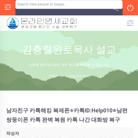
Skip
to
content
김충렬원로목사 설교
김충렬 원로목사님의 과거 설교를 시청할 수 있습니다.
Home
/
김충렬원로목사
남자친구 카톡해킹 복제폰⭐카톡ID:Help010⭐남편
쌍둥이폰 카톡 완벽 복원 카톡 나간 대화방 복구
작성자