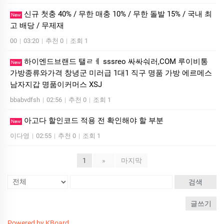
신규 첫충 40% / 무한 매충 10% / 무한 돌발 15% / 국내 최
New
고 배당 / 무제재
00
|
03:20
|
추천 0
|
조회 1
하이엔드브랜드 탤ㄹㅔ sssreo 싸싸숴러,COM 루이비통
New
가방종류와가격 창녕군 미러급 1대1 직구 명품 가방 에르메스
남자지갑 명품이커머스 XSJ
bbabvdfsh
|
02:56
|
추천 0
|
조회 1
아고다 할인코드 적용 전 확인해야 할 부분
New
이다영
|
02:55
|
추천 0
|
조회 1
1
»
마지막
검색
글쓰기
Powered by KBoard